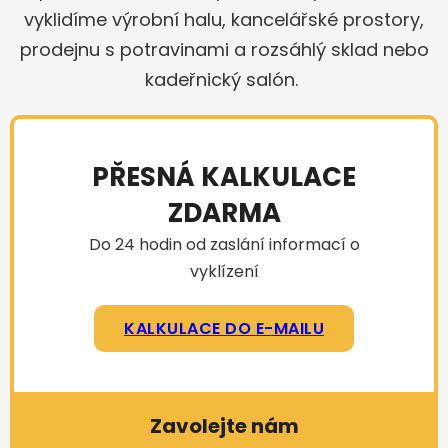
vyklidíme výrobní halu, kancelářské prostory,
prodejnu s potravinami a rozsáhlý sklad nebo
kadeřnický salón.
PŘESNÁ KALKULACE
ZDARMA
Do 24 hodin od zaslání informací o
vyklízení
KALKULACE DO E-MAILU
Zavolejte nám