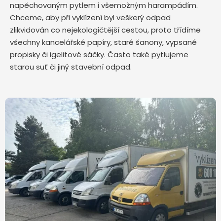
napěchovaným pytlem i všemožným harampádím.
Chceme, aby při vyklízení byl veškerý odpad
zlikvidován co nejekologičtější cestou, proto třídíme
všechny kancelářské papíry, staré šanony, vypsané
propisky či igelitové sáčky. Často také pytlujeme
starou suť či jiný stavební odpad.