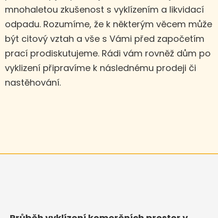
mnohaletou zkušenost s vyklízením a likvidací
odpadu. Rozumíme, že k některým věcem může
být citový vztah a vše s Vámi před započetím
prací prodiskutujeme. Rádi vám rovněž dům po
vyklizení připravíme k následnému prodeji či
nastěhování.
Průběh vyklízení komerčních prostor v