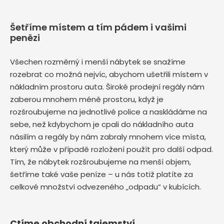
Šetříme místem a tím pádem i vašimi
penězi
Všechen rozměrný i menší nábytek se snažíme
rozebrat co možná nejvíc, abychom ušetřili místem v
nákladním prostoru auta. Široké prodejní regály nám
zaberou mnohem méně prostoru, když je
rozšroubujeme na jednotlivé police a naskládáme na
sebe, než kdybychom je cpali do nákladního auta
násilím a regály by nám zabraly mnohem více místa,
který může v případě rozložení použít pro další odpad.
Tím, že nábytek rozšroubujeme na menší objem,
šetříme také vaše peníze – u nás totiž platíte za
celkové množství odvezeného „odpadu“ v kubících.
Ctíme obchodní tajemství