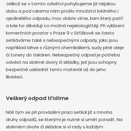
Jelikož se v tomto odvětví pohybujeme již nějakou
dobu a pod rukama nám prošlo množství běžného i
ojedinělého odpadu, moc dobře víme, kam který patří
a kde ho zlikvidují co možná nejekologičtěji. Při vyklízení
komerčních prostor v Praze 9 v Střížkově se často
setkáváme také s nebezpečnými odpady, jako jsou
například lahve s různými chemikáliemi, sudy plné oleje
či tonery do tiskáren. Nebezpečný odpad je potřeba
odvést na sběrné dvory či skládky, jež jsou schopny
bezpečně uskladnit tento materiál až do jeho
likvidaci.
Veškerý odpad třídíme
Náš tým se při provádění prací setkal již s mnoha
druhy odpadů, se kterými je nutné si umět poradit. Na
sběrném dvoře či skládce si ví rady s každým