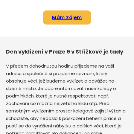
Mám zájem
Den vyklízení v Praze 9 v Střížkově je tady
V předem dohodnutou hodinu přijedeme na vaši
adresu a společně si projdeme seznam, který
obsahuje věci, jež budeme vyklízet a odvážet na
sběrné místo. Je dobré informovat naše kolegy o
podmínkách, které je nutné respektovat, např.
zachování co možná největšího klidu atp. Před
samotným vyklízením prostor kolegové zajistí výtah a
schodiště, aby nedošlo k poškození během práce a
pustí se do vynášení nábytku a dalších věcí, které je
potřeba napytlovat. Po dokončení po sobě