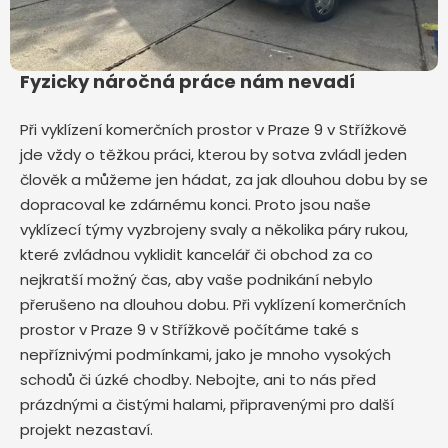
Fyzicky náročná práce nám nevadí
Při vyklízení komerčních prostor v Praze 9 v Střížkově
jde vždy o těžkou práci, kterou by sotva zvládl jeden
člověk a můžeme jen hádat, za jak dlouhou dobu by se
dopracoval ke zdárnému konci. Proto jsou naše
vyklízecí týmy vyzbrojeny svaly a několika páry rukou,
které zvládnou vyklidit kancelář či obchod za co
nejkratší možný čas, aby vaše podnikání nebylo
přerušeno na dlouhou dobu. Při vyklízení komerčních
prostor v Praze 9 v Střížkově počítáme také s
nepříznivými podmínkami, jako je mnoho vysokých
schodů či úzké chodby. Nebojte, ani to nás před
prázdnými a čistými halami, připravenými pro další
projekt nezastaví.