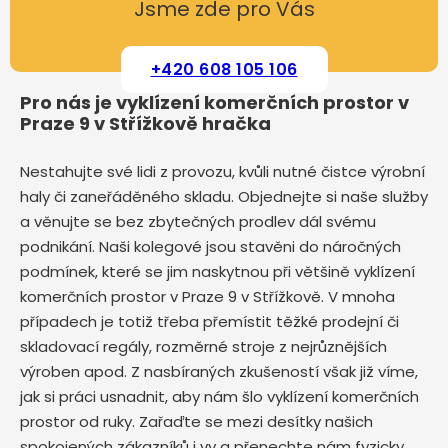
Jsme zde pro Vás
+420 608 105 106
Pro nás je vyklízení komerčních prostor v
Praze 9 v Střížkově hračka
Nestahujte své lidi z provozu, kvůli nutné čistce výrobní
haly či zaneřáděného skladu. Objednejte si naše služby
a věnujte se bez zbytečných prodlev dál svému
podnikání. Naši kolegové jsou stavěni do náročných
podmínek, které se jim naskytnou při většině vyklízení
komerčních prostor v Praze 9 v Střížkově. V mnoha
případech je totiž třeba přemístit těžké prodejní či
skladovací regály, rozměrné stroje z nejrůznějších
výroben apod. Z nasbíraných zkušeností však již víme,
jak si práci usnadnit, aby nám šlo vyklízení komerčních
prostor od ruky. Zařaďte se mezi desítky našich
spokojených zákazníků i vy a přenechte nám fyzicky