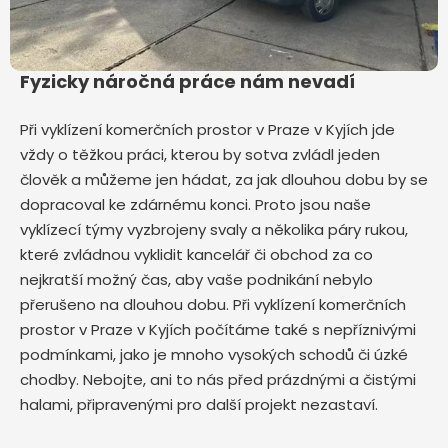
Fyzicky náročná práce nám nevadí
Při vyklízení komerčních prostor v Praze v Kyjích jde
vždy o těžkou práci, kterou by sotva zvládl jeden
člověk a můžeme jen hádat, za jak dlouhou dobu by se
dopracoval ke zdárnému konci. Proto jsou naše
vyklízecí týmy vyzbrojeny svaly a několika páry rukou,
které zvládnou vyklidit kancelář či obchod za co
nejkratší možný čas, aby vaše podnikání nebylo
přerušeno na dlouhou dobu. Při vyklízení komerčních
prostor v Praze v Kyjích počítáme také s nepříznivými
podmínkami, jako je mnoho vysokých schodů či úzké
chodby. Nebojte, ani to nás před prázdnými a čistými
halami, připravenými pro další projekt nezastaví.