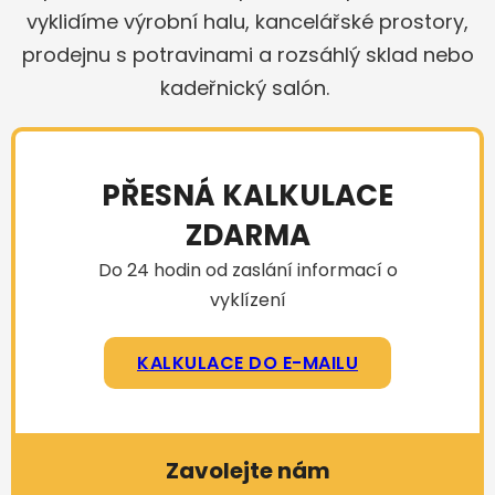
vyklidíme výrobní halu, kancelářské prostory,
prodejnu s potravinami a rozsáhlý sklad nebo
kadeřnický salón.
PŘESNÁ KALKULACE
ZDARMA
Do 24 hodin od zaslání informací o
vyklízení
KALKULACE DO E-MAILU
Zavolejte nám