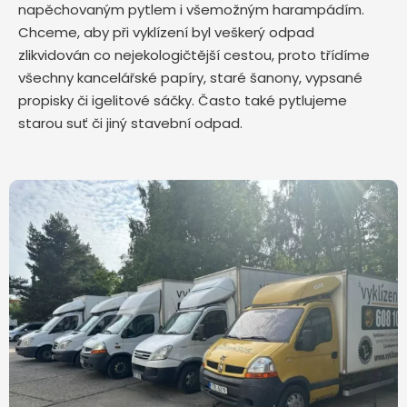
napěchovaným pytlem i všemožným harampádím.
Chceme, aby při vyklízení byl veškerý odpad
zlikvidován co nejekologičtější cestou, proto třídíme
všechny kancelářské papíry, staré šanony, vypsané
propisky či igelitové sáčky. Často také pytlujeme
starou suť či jiný stavební odpad.