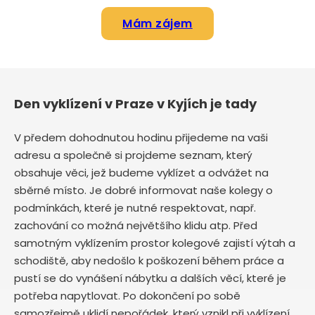
Mám zájem
Den vyklízení v Praze v Kyjích je tady
V předem dohodnutou hodinu přijedeme na vaši
adresu a společně si projdeme seznam, který
obsahuje věci, jež budeme vyklízet a odvážet na
sběrné místo. Je dobré informovat naše kolegy o
podmínkách, které je nutné respektovat, např.
zachování co možná největšího klidu atp. Před
samotným vyklízením prostor kolegové zajistí výtah a
schodiště, aby nedošlo k poškození během práce a
pustí se do vynášení nábytku a dalších věcí, které je
potřeba napytlovat. Po dokončení po sobě
samozřejmě uklidí nepořádek, který vznikl při vyklízení