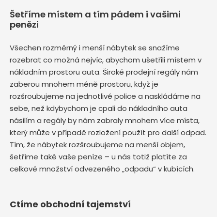
Šetříme místem a tím pádem i vašimi
penězi
Všechen rozměrný i menší nábytek se snažíme
rozebrat co možná nejvíc, abychom ušetřili místem v
nákladním prostoru auta. Široké prodejní regály nám
zaberou mnohem méně prostoru, když je
rozšroubujeme na jednotlivé police a naskládáme na
sebe, než kdybychom je cpali do nákladního auta
násilím a regály by nám zabraly mnohem více místa,
který může v případě rozložení použít pro další odpad.
Tím, že nábytek rozšroubujeme na menší objem,
šetříme také vaše peníze – u nás totiž platíte za
celkové množství odvezeného „odpadu“ v kubících.
Ctíme obchodní tajemství