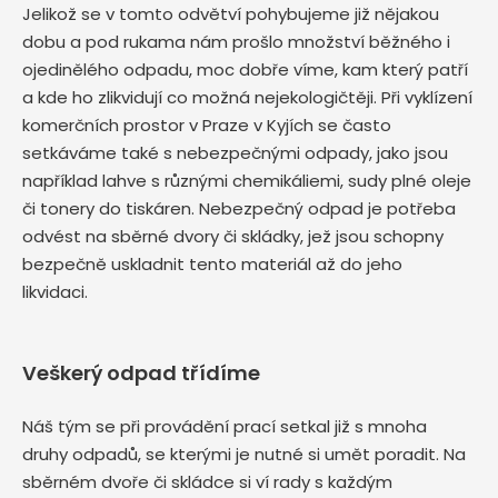
Jelikož se v tomto odvětví pohybujeme již nějakou
dobu a pod rukama nám prošlo množství běžného i
ojedinělého odpadu, moc dobře víme, kam který patří
a kde ho zlikvidují co možná nejekologičtěji. Při vyklízení
komerčních prostor v Praze v Kyjích se často
setkáváme také s nebezpečnými odpady, jako jsou
například lahve s různými chemikáliemi, sudy plné oleje
či tonery do tiskáren. Nebezpečný odpad je potřeba
odvést na sběrné dvory či skládky, jež jsou schopny
bezpečně uskladnit tento materiál až do jeho
likvidaci.
Veškerý odpad třídíme
Náš tým se při provádění prací setkal již s mnoha
druhy odpadů, se kterými je nutné si umět poradit. Na
sběrném dvoře či skládce si ví rady s každým