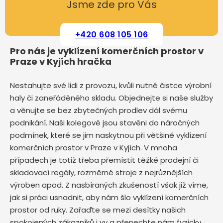
Jsme zde pro Vás
+420 608 105 106
Pro nás je vyklízení komerčních prostor v
Praze v Kyjích hračka
Nestahujte své lidi z provozu, kvůli nutné čistce výrobní
haly či zaneřáděného skladu. Objednejte si naše služby
a věnujte se bez zbytečných prodlev dál svému
podnikání. Naši kolegové jsou stavěni do náročných
podmínek, které se jim naskytnou při většině vyklízení
komerčních prostor v Praze v Kyjích. V mnoha
případech je totiž třeba přemístit těžké prodejní či
skladovací regály, rozměrné stroje z nejrůznějších
výroben apod. Z nasbíraných zkušeností však již víme,
jak si práci usnadnit, aby nám šlo vyklízení komerčních
prostor od ruky. Zařaďte se mezi desítky našich
spokojených zákazníků i vy a přenechte nám fyzicky