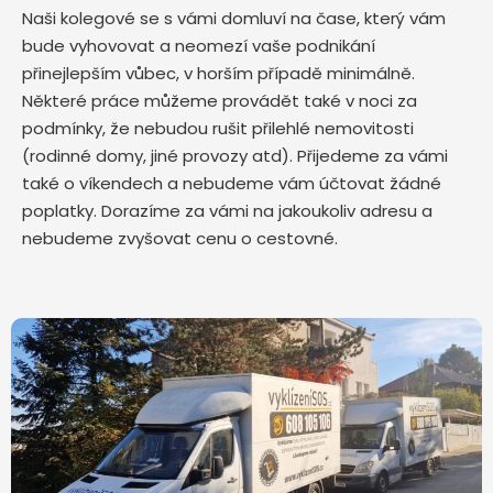
Naši kolegové se s vámi domluví na čase, který vám
bude vyhovovat a neomezí vaše podnikání
přinejlepším vůbec, v horším případě minimálně.
Některé práce můžeme provádět také v noci za
podmínky, že nebudou rušit přilehlé nemovitosti
(rodinné domy, jiné provozy atd). Přijedeme za vámi
také o víkendech a nebudeme vám účtovat žádné
poplatky. Dorazíme za vámi na jakoukoliv adresu a
nebudeme zvyšovat cenu o cestovné.