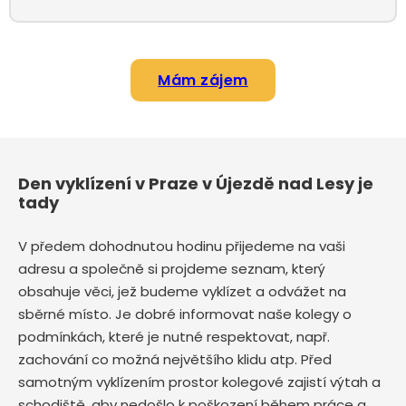
Mám zájem
Den vyklízení v Praze v Újezdě nad Lesy je
tady
V předem dohodnutou hodinu přijedeme na vaši
adresu a společně si projdeme seznam, který
obsahuje věci, jež budeme vyklízet a odvážet na
sběrné místo. Je dobré informovat naše kolegy o
podmínkách, které je nutné respektovat, např.
zachování co možná největšího klidu atp. Před
samotným vyklízením prostor kolegové zajistí výtah a
schodiště, aby nedošlo k poškození během práce a