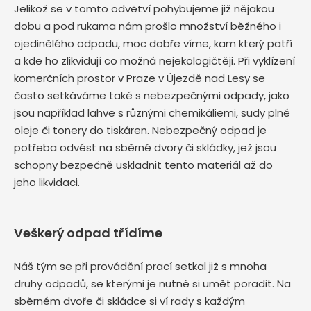
Jelikož se v tomto odvětví pohybujeme již nějakou
dobu a pod rukama nám prošlo množství běžného i
ojedinělého odpadu, moc dobře víme, kam který patří
a kde ho zlikvidují co možná nejekologičtěji. Při vyklízení
komerčních prostor v Praze v Újezdě nad Lesy se
často setkáváme také s nebezpečnými odpady, jako
jsou například lahve s různými chemikáliemi, sudy plné
oleje či tonery do tiskáren. Nebezpečný odpad je
potřeba odvést na sběrné dvory či skládky, jež jsou
schopny bezpečně uskladnit tento materiál až do
jeho likvidaci.
Veškerý odpad třídíme
Náš tým se při provádění prací setkal již s mnoha
druhy odpadů, se kterými je nutné si umět poradit. Na
sběrném dvoře či skládce si ví rady s každým