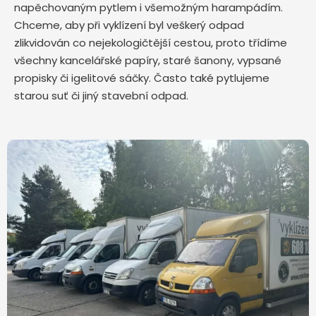
napěchovaným pytlem i všemožným harampádím.
Chceme, aby při vyklízení byl veškerý odpad
zlikvidován co nejekologičtější cestou, proto třídíme
všechny kancelářské papíry, staré šanony, vypsané
propisky či igelitové sáčky. Často také pytlujeme
starou suť či jiný stavební odpad.