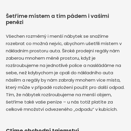
Šetříme místem a tím pádem i vašimi
penězi
Všechen rozměrný i menší nábytek se snažíme
rozebrat co možná nejvíc, abychom ušetřili místem v
nákladním prostoru auta. Široké prodejní regály nám
zaberou mnohem méně prostoru, když je
rozšroubujeme na jednotlivé police a naskládáme na
sebe, než kdybychom je cpali do nákladního auta
násilím a regály by nám zabraly mnohem více místa,
který může v případě rozložení použít pro další odpad.
Tím, že nábytek rozšroubujeme na menší objem,
šetříme také vaše peníze – u nás totiž platíte za
celkové množství odvezeného „odpadu“ v kubících.
Ctíme obchodní tajemství