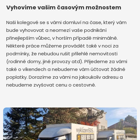
Vyhovíme vašim časovým možnostem
Naši kolegové se s vámi domluví na čase, který vám
bude vyhovovat a neomezí vaše podnikání
přinejlepším vůbec, v horším případě minimálně.
Některé práce můžeme provádět také v noci za
podmínky, že nebudou rušit přilehlé nemovitosti
(rodinné domy, jiné provozy atd). Přijedeme za vámi
také o víkendech a nebudeme vám účtovat žádné
poplatky. Dorazíme za vámi na jakoukoliv adresu a
nebudeme zvyšovat cenu o cestovné.