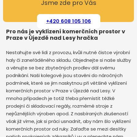
Jsme zde pro Vás
+420 608 105 106
Pro nás je vyklízení komerčních prostor v
Praze v Újezdě nad Lesy hračka
Nestahujte své lidi z provozu, kvůli nutné čistce výrobní
haly či zaneřáděného skladu. Objednejte si naše služby
a věnujte se bez zbytečných prodlev dál svému
podnikání. Naši kolegové jsou stavěni do náročných
podmínek, které se jim naskytnou při většině vyklízení
komerčních prostor v Praze v Újezdě nad Lesy. V
mnoha případech je totiž třeba přemístit těžké
prodejní či skladovací regály, rozměrné stroje z
nejrůznějších výroben apod. Z nasbíraných zkušeností
však již víme, jak si práci usnadnit, aby nám šlo vyklízení
komerčních prostor od ruky. Zařaďte se mezi desítky
našich spokojených zákazníků i vy a přenechte nám