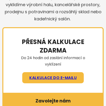
vyklidíme výrobní halu, kancelářské prostory,
prodejnu s potravinami a rozsáhlý sklad nebo
kadeřnický salón.
PŘESNÁ KALKULACE
ZDARMA
Do 24 hodin od zaslání informací o
vyklízení
KALKULACE DO E-MAILU
Zavolejte nám