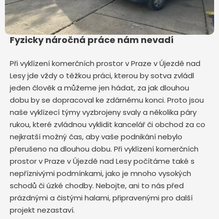
Fyzicky náročná práce nám nevadí
Při vyklízení komerčních prostor v Praze v Újezdě nad
Lesy jde vždy o těžkou práci, kterou by sotva zvládl
jeden člověk a můžeme jen hádat, za jak dlouhou
dobu by se dopracoval ke zdárnému konci. Proto jsou
naše vyklízecí týmy vyzbrojeny svaly a několika páry
rukou, které zvládnou vyklidit kancelář či obchod za co
nejkratší možný čas, aby vaše podnikání nebylo
přerušeno na dlouhou dobu. Při vyklízení komerčních
prostor v Praze v Újezdě nad Lesy počítáme také s
nepříznivými podmínkami, jako je mnoho vysokých
schodů či úzké chodby. Nebojte, ani to nás před
prázdnými a čistými halami, připravenými pro další
projekt nezastaví.