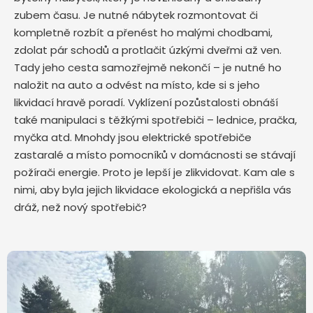
zubem času. Je nutné nábytek rozmontovat či
kompletně rozbít a přenést ho malými chodbami,
zdolat pár schodů a protlačit úzkými dveřmi až ven.
Tady jeho cesta samozřejmě nekončí – je nutné ho
naložit na auto a odvést na místo, kde si s jeho
likvidací hravě poradí. Vyklízení pozůstalosti obnáší
také manipulaci s těžkými spotřebiči – lednice, pračka,
myčka atd. Mnohdy jsou elektrické spotřebiče
zastaralé a místo pomocníků v domácnosti se stávají
požírači energie. Proto je lepší je zlikvidovat. Kam ale s
nimi, aby byla jejich likvidace ekologická a nepřišla vás
dráž, než nový spotřebič?