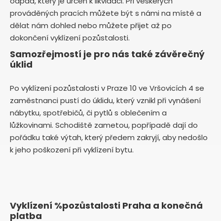
odpad, který je určen k likvidaci. Při veškerých
prováděných pracích můžete být s námi na místě a
dělat nám dohled nebo můžete přijet až po
dokončení vyklízení pozůstalosti.
Samozřejmostí je pro nás také závěrečný
úklid
Po vyklízení pozůstalosti v Praze 10 ve Vršovicích 4 se
zaměstnanci pustí do úklidu, který vznikl při vynášení
nábytku, spotřebičů, či pytlů s oblečením a
lůžkovinami. Schodiště zametou, popřípadě dají do
pořádku také výtah, který předem zakryjí, aby nedošlo
k jeho poškození při vyklízení bytu.
Vyklízení %pozůstalosti Praha a konečná
platba