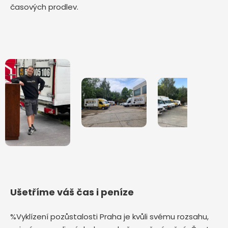
časových prodlev.
Ušetříme váš čas i peníze
%Vyklízení pozůstalosti Praha je kvůli svému rozsahu,