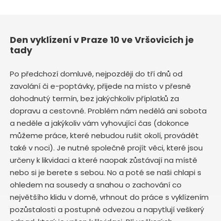
Den vyklízení v Praze 10 ve Vršovicích je
tady
Po předchozí domluvě, nejpozději do tří dnů od
zavolání či e-poptávky, přijede na místo v přesně
dohodnutý termín, bez jakýchkoliv příplatků za
dopravu a cestovné. Problém nám nedělá ani sobota
a neděle a jakýkoliv vám vyhovující čas (dokonce
můžeme práce, které nebudou rušit okolí, provádět
také v noci). Je nutné společně projít věci, které jsou
určeny k likvidaci a které naopak zůstávají na místě
nebo si je berete s sebou. No a poté se naši chlapi s
ohledem na sousedy a snahou o zachování co
největšího klidu v domě, vrhnout do práce s vyklízením
pozůstalosti a postupně odvezou a napytlují veškerý