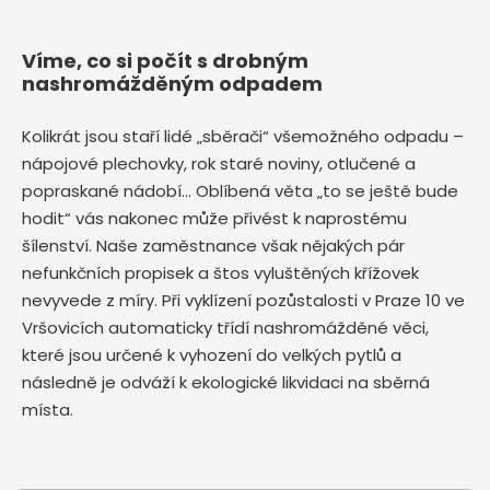
Víme, co si počít s drobným
nashromážděným odpadem
Kolikrát jsou staří lidé „sběrači“ všemožného odpadu –
nápojové plechovky, rok staré noviny, otlučené a
popraskané nádobí… Oblíbená věta „to se ještě bude
hodit“ vás nakonec může přivést k naprostému
šílenství. Naše zaměstnance však nějakých pár
nefunkčních propisek a štos vyluštěných křížovek
nevyvede z míry. Při vyklízení pozůstalosti v Praze 10 ve
Vršovicích automaticky třídí nashromážděné věci,
které jsou určené k vyhození do velkých pytlů a
následně je odváží k ekologické likvidaci na sběrná
místa.