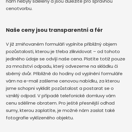
nám nebyly sděleny a jsou důležité pro správnou
cenotvorbu.
Naše ceny jsou transparentní a fér
V již zmiňovaném formuláři vyplníte přibližný objem
pozůstalosti, kterou je třeba zlikvidovat – od tohoto
jediného údaje se odvíjí naše cena. Platíte totiž pouze
za množství odpadu, který odvezeme na skládku či
sběrný dvůr. Přibližně do hodiny od vyplnění formuláře
vám na e-mail zašleme cenovou nabídku, za kterou
jsme schopni vyklidit pozůstalost a postarat se o
vzniklý odpad. V případě telefonické domluvy vám
cenu sdělíme obratem. Pro ještě přesnější odhad
sumy, kterou zaplatíte, je možné nám zaslat také
fotografie vyklízeného objektu.