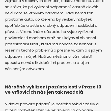
zejména v rodinných domech, časově náročné. Často
se stává, že při vyklízení svépomocí vlastně člověk
neví, kam se vzniklým odpadem. Také nemá tak
prostorné auto, do kterého by veškerý nábytek,
spotřebiče a pytle s drobný odpadem naskládal a
převezl. V konečném důsledku ho vyjde vyklízení
pozůstalosti mnohem dráž, než kdyby si objednal
profesionální firmu, která má bohaté zkušenosti s
řešením těchto problémů a přesně ví, kam a s jakým
odpadem má jet. Naši zaměstnanci vám ušetří
spoustu nervů s likvidačními pracemi a s jejich
následným odvozem.
Náročné vyklízení pozůstalosti v Praze 10
ve Vršovicích nás jen tak nezdolá
V drtivé převaze případů je potřeba vyklidit těžký a
bytelný nábytek, který je nevzhledný a ohlodaný