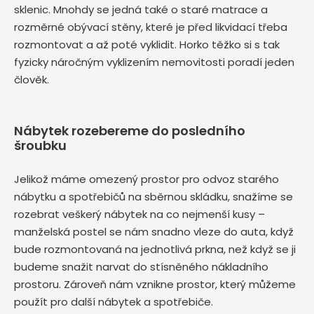
sklenic. Mnohdy se jedná také o staré matrace a
rozměrné obývací stěny, které je před likvidací třeba
rozmontovat a až poté vyklidit. Horko těžko si s tak
fyzicky náročným vyklizením nemovitosti poradí jeden
člověk.
Nábytek rozebereme do posledního
šroubku
Jelikož máme omezený prostor pro odvoz starého
nábytku a spotřebičů na sběrnou skládku, snažíme se
rozebrat veškerý nábytek na co nejmenší kusy –
manželská postel se nám snadno vleze do auta, když
bude rozmontovaná na jednotlivá prkna, než když se ji
budeme snažit narvat do stísněného nákladního
prostoru. Zároveň nám vznikne prostor, který můžeme
použít pro další nábytek a spotřebiče.