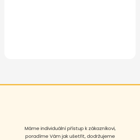
Odeslat zprávu
Volejte nonstop
+420 608 105 106
Máme individuální přístup k zákazníkovi,
poradíme Vám jak ušetřit, dodržujeme