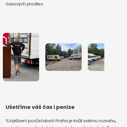
časových prodlev.
Ušetříme váš čas i peníze
%Vyklízení pozůstalosti Praha je kvůli svému rozsahu,