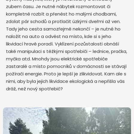
zubem času. Je nutné nábytek rozmontovat či
kompletně rozbít a přenést ho malými chodbami,
zdolat pár schodů a protlačit úzkými dveřmi až ven.
Tady jeho cesta samozřejmě nekončí – je nutné ho
naložit na auto a odvést na místo, kde si s jeho
likvidací hravě poradí. Vyklízení pozůstalosti obnáší
také manipulaci s těžkými spotřebiči – lednice, pračka,
myčka atd. Mnohdy jsou elektrické spotřebiče
zastaralé a místo pomocníků v domácnosti se stávají
požírači energie. Proto je lepší je zlikvidovat. Kam ale s
nimi, aby byla jejich likvidace ekologická a nepřišla vás
dráž, než nový spotřebič?