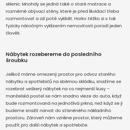
sklenic. Mnohdy se jedná také o staré matrace a
rozměrné obývací stěny, které je před likvidací třeba
rozmontovat a až poté vyklidit. Horko těžko si s tak
fyzicky náročným vyklizením nemovitosti poradí jeden
člověk.
Nábytek rozebereme do posledního
šroubku
Jelikož máme omezený prostor pro odvoz starého
nábytku a spotřebičů na sběrnou skládku, snažíme se
rozebrat veškerý nábytek na co nejmenší kusy –
manželská postel se nám snadno vleze do auta, když
bude rozmontovaná na jednotlivá prkna, než když se ji
budeme snažit narvat do stísněného nákladního
prostoru. Zároveň nám vznikne prostor, který můžeme
použít pro další nábytek a spotřebiče.