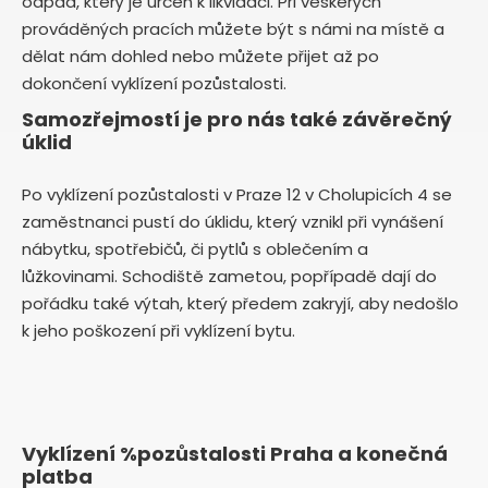
odpad, který je určen k likvidaci. Při veškerých
prováděných pracích můžete být s námi na místě a
dělat nám dohled nebo můžete přijet až po
dokončení vyklízení pozůstalosti.
Samozřejmostí je pro nás také závěrečný
úklid
Po vyklízení pozůstalosti v Praze 12 v Cholupicích 4 se
zaměstnanci pustí do úklidu, který vznikl při vynášení
nábytku, spotřebičů, či pytlů s oblečením a
lůžkovinami. Schodiště zametou, popřípadě dají do
pořádku také výtah, který předem zakryjí, aby nedošlo
k jeho poškození při vyklízení bytu.
Vyklízení %pozůstalosti Praha a konečná
platba