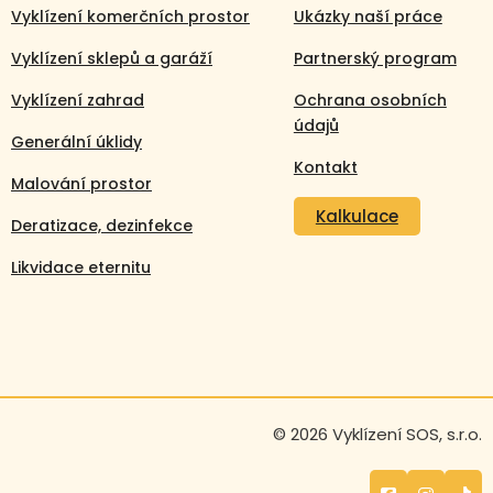
Vyklízení komerčních prostor
Ukázky naší práce
Vyklízení sklepů a garáží
Partnerský program
Vyklízení zahrad
Ochrana osobních
údajů
Generální úklidy
Kontakt
Malování prostor
Kalkulace
Deratizace, dezinfekce
Likvidace eternitu
Volejte nonstop
© 2026 Vyklízení SOS, s.r.o.
+420 608 105 106