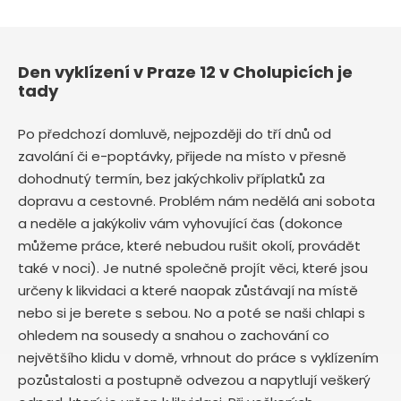
Den vyklízení v Praze 12 v Cholupicích je
tady
Po předchozí domluvě, nejpozději do tří dnů od
zavolání či e-poptávky, přijede na místo v přesně
dohodnutý termín, bez jakýchkoliv příplatků za
dopravu a cestovné. Problém nám nedělá ani sobota
a neděle a jakýkoliv vám vyhovující čas (dokonce
můžeme práce, které nebudou rušit okolí, provádět
také v noci). Je nutné společně projít věci, které jsou
určeny k likvidaci a které naopak zůstávají na místě
nebo si je berete s sebou. No a poté se naši chlapi s
ohledem na sousedy a snahou o zachování co
největšího klidu v domě, vrhnout do práce s vyklízením
pozůstalosti a postupně odvezou a napytlují veškerý