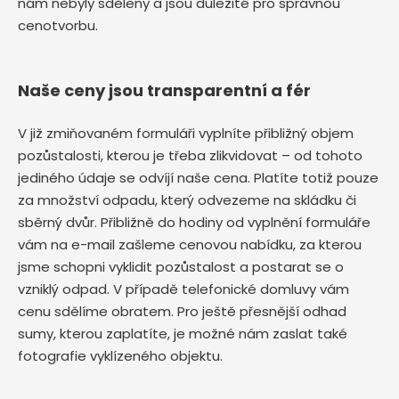
nám nebyly sděleny a jsou důležité pro správnou
cenotvorbu.
Naše ceny jsou transparentní a fér
V již zmiňovaném formuláři vyplníte přibližný objem
pozůstalosti, kterou je třeba zlikvidovat – od tohoto
jediného údaje se odvíjí naše cena. Platíte totiž pouze
za množství odpadu, který odvezeme na skládku či
sběrný dvůr. Přibližně do hodiny od vyplnění formuláře
vám na e-mail zašleme cenovou nabídku, za kterou
jsme schopni vyklidit pozůstalost a postarat se o
vzniklý odpad. V případě telefonické domluvy vám
cenu sdělíme obratem. Pro ještě přesnější odhad
sumy, kterou zaplatíte, je možné nám zaslat také
fotografie vyklízeného objektu.