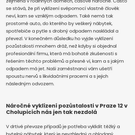
zejména v rodinných domech, časově náročné. Často
se stává, že při vyklízení svépomocí vlastně člověk
neví, kam se vzniklým odpadem. Také nemá tak
prostorné auto, do kterého by veškerý nábytek,
spotřebiče a pytle s drobný odpadem naskládal a
převezl. V konečném důsledku ho vyjde vyklízení
pozůstalosti mnohem dráž, než kdyby si objednal
profesionální firmu, která má bohaté zkušenosti s
řešením těchto problémů a přesně ví, kam a s jakým
odpadem má jet. Naši zaměstnanci vám ušetří
spoustu nervů s likvidačními pracemi a s jejich
následným odvozem.
Náročné vyklízení pozůstalosti v Praze 12 v
Cholupicích nás jen tak nezdolá
V drtivé převaze případů je potřeba vyklidit těžký a
bytelný nábytek, který je nevzhledný a ohlodaný