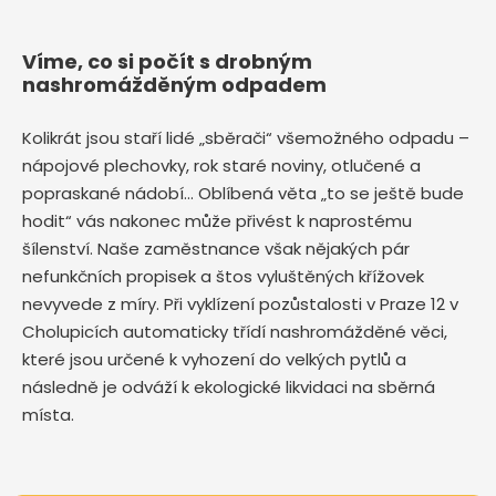
Víme, co si počít s drobným
nashromážděným odpadem
Kolikrát jsou staří lidé „sběrači“ všemožného odpadu –
nápojové plechovky, rok staré noviny, otlučené a
popraskané nádobí… Oblíbená věta „to se ještě bude
hodit“ vás nakonec může přivést k naprostému
šílenství. Naše zaměstnance však nějakých pár
nefunkčních propisek a štos vyluštěných křížovek
nevyvede z míry. Při vyklízení pozůstalosti v Praze 12 v
Cholupicích automaticky třídí nashromážděné věci,
které jsou určené k vyhození do velkých pytlů a
následně je odváží k ekologické likvidaci na sběrná
místa.