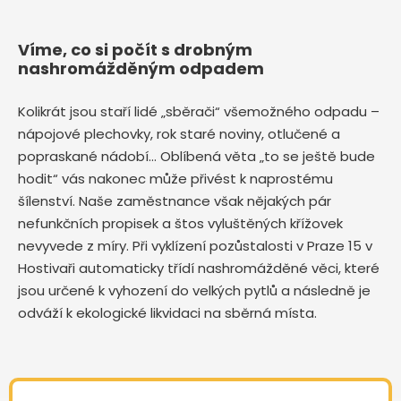
Víme, co si počít s drobným
nashromážděným odpadem
Kolikrát jsou staří lidé „sběrači“ všemožného odpadu –
nápojové plechovky, rok staré noviny, otlučené a
popraskané nádobí… Oblíbená věta „to se ještě bude
hodit“ vás nakonec může přivést k naprostému
šílenství. Naše zaměstnance však nějakých pár
nefunkčních propisek a štos vyluštěných křížovek
nevyvede z míry. Při vyklízení pozůstalosti v Praze 15 v
Hostivaři automaticky třídí nashromážděné věci, které
jsou určené k vyhození do velkých pytlů a následně je
odváží k ekologické likvidaci na sběrná místa.