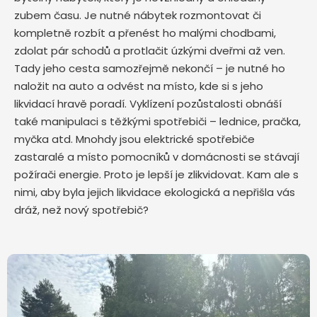
zubem času. Je nutné nábytek rozmontovat či
kompletně rozbít a přenést ho malými chodbami,
zdolat pár schodů a protlačit úzkými dveřmi až ven.
Tady jeho cesta samozřejmě nekončí – je nutné ho
naložit na auto a odvést na místo, kde si s jeho
likvidací hravě poradí. Vyklízení pozůstalosti obnáší
také manipulaci s těžkými spotřebiči – lednice, pračka,
myčka atd. Mnohdy jsou elektrické spotřebiče
zastaralé a místo pomocníků v domácnosti se stávají
požírači energie. Proto je lepší je zlikvidovat. Kam ale s
nimi, aby byla jejich likvidace ekologická a nepřišla vás
dráž, než nový spotřebič?