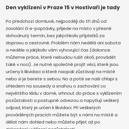
Den vyklízení v Praze 15 v Hostivaři je tady
Po předchozí domluvě, nejpozději do tří dnů od
zavolání či e-poptávky, přijede na místo v přesně
dohodnutý termín, bez jakýchkoliv příplatků za
dopravu a cestovné. Problém nám nedělá ani sobota
a neděle a jakýkoliv vám vyhovující čas (dokonce
můžeme práce, které nebudou rušit okolí, provádět
také v noci). Je nutné společně projít věci, které jsou
určeny k likvidaci a které naopak zůstávají na místě
nebo si je berete s sebou. No a poté se naši chlapi s
ohledem na sousedy a snahou o zachování co
největšího klidu v domě, vrhnout do práce s vyklízením
pozůstalosti a postupně odvezou a napytlují veškerý
odpad, který je určen k likvidaci. Při veškerých
prováděných pracích můžete být s námi na místě a
dělat nám dohled nebo můžete přijet až po