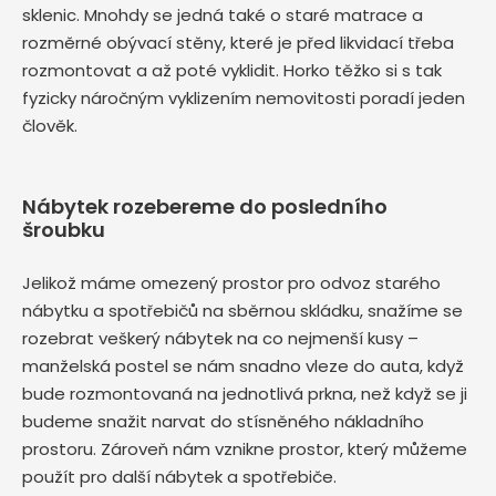
sklenic. Mnohdy se jedná také o staré matrace a
rozměrné obývací stěny, které je před likvidací třeba
rozmontovat a až poté vyklidit. Horko těžko si s tak
fyzicky náročným vyklizením nemovitosti poradí jeden
člověk.
Nábytek rozebereme do posledního
šroubku
Jelikož máme omezený prostor pro odvoz starého
nábytku a spotřebičů na sběrnou skládku, snažíme se
rozebrat veškerý nábytek na co nejmenší kusy –
manželská postel se nám snadno vleze do auta, když
bude rozmontovaná na jednotlivá prkna, než když se ji
budeme snažit narvat do stísněného nákladního
prostoru. Zároveň nám vznikne prostor, který můžeme
použít pro další nábytek a spotřebiče.