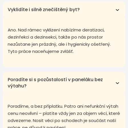
Vyklidíte i silně znečištěný byt?
Ano. Nad rámec vyklizení nabízíme deratizaci,
dezinfekci a dezinsekci, takže po nás prostor
nezůstane jen prázdný, ale i hygienicky ošetřený.
Tyto práce naceňujeme zvlášť.
Poradíte si s pozůstalostí v paneláku bez
výtahu?
Poradíme, a bez příplatku. Patro ani nefunkční výtah
cenu neovlivní – platíte vždy jen za objem věcí, které
odvezeme. Nosit věci po schodech je součást naší
práce, ne důvod k navýšení.