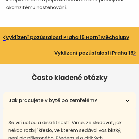
okamžitému nastěhování.
Vyklízení pozůstalosti Praha 15 Horní Měcholupy
Vyklízení pozůstalosti Praha 16
Často kladené otázky
Jak pracujete v bytě po zemřelém?
Se vší úctou a diskrétností. Víme, že sledovat, jak
někdo rozbíjí křeslo, ve kterém sedával váš blízký,
není nic příjemného. Předem si o citlivých