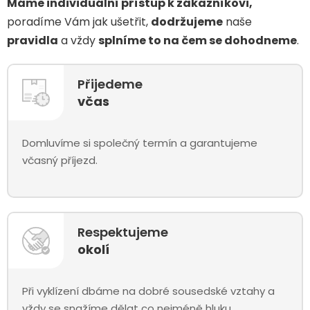
Máme individuální přístup k zákazníkovi,
poradíme Vám jak ušetřit,
dodržujeme
naše
pravidla
a vždy
splníme to na čem se dohodneme
.
Přijedeme
včas
Domluvíme si společný termín a garantujeme
včasný příjezd.
Respektujeme
okolí
Při vyklízení dbáme na dobré sousedské vztahy a
vždy se snažíme dělat co nejméně hluku.