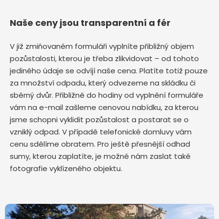
Naše ceny jsou transparentní a fér
V již zmiňovaném formuláři vyplníte přibližný objem
pozůstalosti, kterou je třeba zlikvidovat – od tohoto
jediného údaje se odvíjí naše cena. Platíte totiž pouze
za množství odpadu, který odvezeme na skládku či
sběrný dvůr. Přibližně do hodiny od vyplnění formuláře
vám na e-mail zašleme cenovou nabídku, za kterou
jsme schopni vyklidit pozůstalost a postarat se o
vzniklý odpad. V případě telefonické domluvy vám
cenu sdělíme obratem. Pro ještě přesnější odhad
sumy, kterou zaplatíte, je možné nám zaslat také
fotografie vyklízeného objektu.