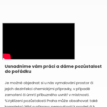
Usnadníme vám práci a dáme pozůstalost
do pořádku
Je možné objednat si u nás vymalování prostor či
jejich dezinfekci chemickými přípravky, v případě
zamoření či úmrtí příbuzného uvnitř v místnosti.
%Vyklízení pozůstalosti Praha může obsahovat také
kompletní úklid a přípravu nemovitosti k prodeji či k