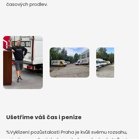
časových prodlev.
Ušetříme váš čas i peníze
%Vyklízení pozůstalosti Praha je kvůli svému rozsahu,