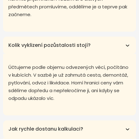
předmětech promluvíme, oddělíme je a teprve pak
začneme.
Kolik vyklizení pozůstalosti stojí?
Účtujeme podle objemu odvezených věcí, počítáno
v kubících. V sazbě je už zahrnutá cesta, demontáž,
pytlování, odvoz i likvidace. Horní hranici ceny vám
sdělíme dopředu a nepřekročíme ji, ani kdyby se
odpadu ukázalo víc.
Jak rychle dostanu kalkulaci?