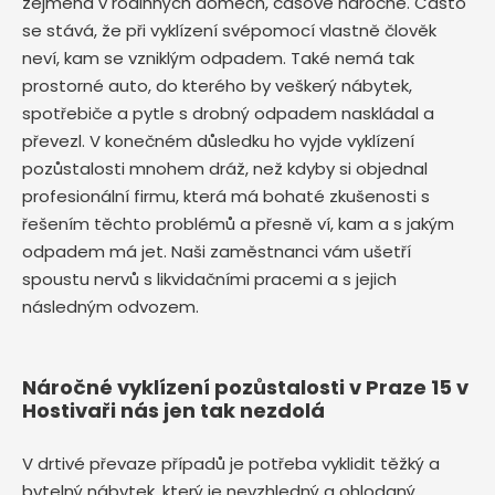
zejména v rodinných domech, časově náročné. Často
se stává, že při vyklízení svépomocí vlastně člověk
neví, kam se vzniklým odpadem. Také nemá tak
prostorné auto, do kterého by veškerý nábytek,
spotřebiče a pytle s drobný odpadem naskládal a
převezl. V konečném důsledku ho vyjde vyklízení
pozůstalosti mnohem dráž, než kdyby si objednal
profesionální firmu, která má bohaté zkušenosti s
řešením těchto problémů a přesně ví, kam a s jakým
odpadem má jet. Naši zaměstnanci vám ušetří
spoustu nervů s likvidačními pracemi a s jejich
následným odvozem.
Náročné vyklízení pozůstalosti v Praze 15 v
Hostivaři nás jen tak nezdolá
V drtivé převaze případů je potřeba vyklidit těžký a
bytelný nábytek, který je nevzhledný a ohlodaný