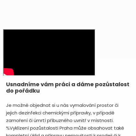
Usnadníme vám práci a dáme pozůstalost
do pořádku
Je možné objednat si u nás vymalování prostor či
jejich dezinfekci chemickými přípravky, v případě
zamoření či úmrtí příbuzného uvnitř v místnosti.
%Vyklízení pozůstalosti Praha může obsahovat také
kompletní úklid a přípravu nemovitosti k prodeji či k