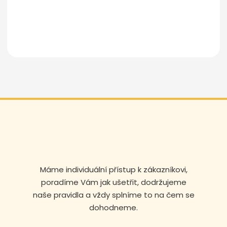
Odeslat zprávu
Máme individuální přístup k zákazníkovi,
Volejte nonstop
poradíme Vám jak ušetřit, dodržujeme
naše pravidla a vždy splníme to na čem se
+420 608 105 106
dohodneme.