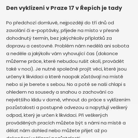
Den vyklízení v Praze 17 v Řepích je tady
Po předchozí domluvě, nejpozději do tří dnů od
zavolání či e-poptávky, přijede na místo v přesně
dohodnutý termín, bez jakýchkoliv příplatků za
dopravu a cestovné. Problém nám nedělá ani sobota
a neděle a jakýkoliv vám vyhovující čas (dokonce
můžeme práce, které nebudou rušit okolí, provádět
také v noci). Je nutné společně projít věci, které jsou
určeny k likvidaci a které naopak zůstávají na místě
nebo si je berete s sebou. No a poté se naši chlapi s
ohledem na sousedy a snahou o zachování co
největšího klidu v domě, vrhnout do práce s vyklízením
pozůstalosti a postupně odvezou a napytlují veškerý
odpad, který je určen k likvidaci. Při veškerých
prováděných pracích můžete být s námi na místě a
dělat nám dohled nebo můžete přijet až po