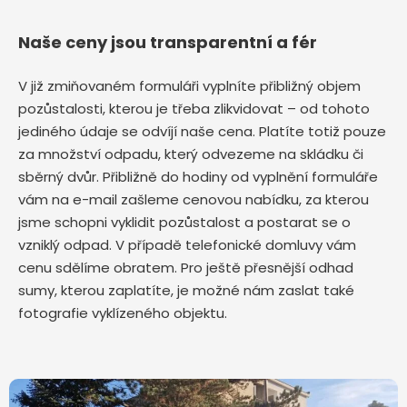
Naše ceny jsou transparentní a fér
V již zmiňovaném formuláři vyplníte přibližný objem
pozůstalosti, kterou je třeba zlikvidovat – od tohoto
jediného údaje se odvíjí naše cena. Platíte totiž pouze
za množství odpadu, který odvezeme na skládku či
sběrný dvůr. Přibližně do hodiny od vyplnění formuláře
vám na e-mail zašleme cenovou nabídku, za kterou
jsme schopni vyklidit pozůstalost a postarat se o
vzniklý odpad. V případě telefonické domluvy vám
cenu sdělíme obratem. Pro ještě přesnější odhad
sumy, kterou zaplatíte, je možné nám zaslat také
fotografie vyklízeného objektu.