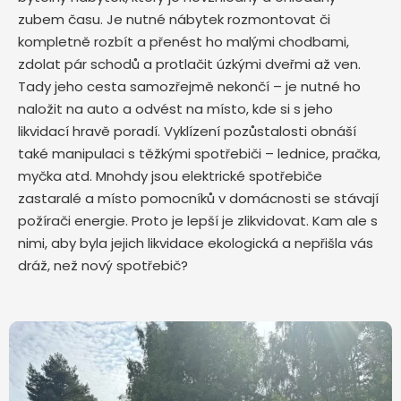
zubem času. Je nutné nábytek rozmontovat či
kompletně rozbít a přenést ho malými chodbami,
zdolat pár schodů a protlačit úzkými dveřmi až ven.
Tady jeho cesta samozřejmě nekončí – je nutné ho
naložit na auto a odvést na místo, kde si s jeho
likvidací hravě poradí. Vyklízení pozůstalosti obnáší
také manipulaci s těžkými spotřebiči – lednice, pračka,
myčka atd. Mnohdy jsou elektrické spotřebiče
zastaralé a místo pomocníků v domácnosti se stávají
požírači energie. Proto je lepší je zlikvidovat. Kam ale s
nimi, aby byla jejich likvidace ekologická a nepřišla vás
dráž, než nový spotřebič?