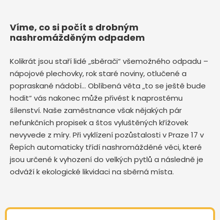
Víme, co si počít s drobným
nashromážděným odpadem
Kolikrát jsou staří lidé „sběrači“ všemožného odpadu –
nápojové plechovky, rok staré noviny, otlučené a
popraskané nádobí… Oblíbená věta „to se ještě bude
hodit“ vás nakonec může přivést k naprostému
šílenství. Naše zaměstnance však nějakých pár
nefunkčních propisek a štos vyluštěných křížovek
nevyvede z míry. Při vyklízení pozůstalosti v Praze 17 v
Řepích automaticky třídí nashromážděné věci, které
jsou určené k vyhození do velkých pytlů a následně je
odváží k ekologické likvidaci na sběrná místa.