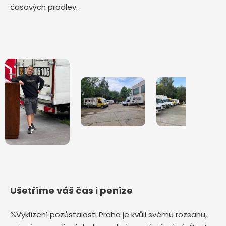
časových prodlev.
Ušetříme váš čas i peníze
%Vyklízení pozůstalosti Praha je kvůli svému rozsahu,