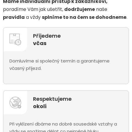
Máme individuální přístup k zákazníkovi,
poradíme Vám jak ušetřit,
dodržujeme
naše
pravidla
a vždy
splníme to na čem se dohodneme
.
Přijedeme
včas
Domluvíme si společný termín a garantujeme
včasný příjezd.
Respektujeme
okolí
Při vyklízení dbáme na dobré sousedské vztahy a
vždy se snažíme dělat co nejméně hluku.