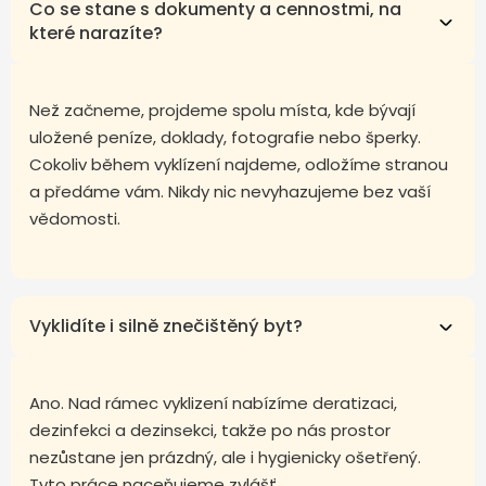
Co se stane s dokumenty a cennostmi, na
které narazíte?
Než začneme, projdeme spolu místa, kde bývají
uložené peníze, doklady, fotografie nebo šperky.
Cokoliv během vyklízení najdeme, odložíme stranou
a předáme vám. Nikdy nic nevyhazujeme bez vaší
vědomosti.
Vyklidíte i silně znečištěný byt?
Ano. Nad rámec vyklizení nabízíme deratizaci,
dezinfekci a dezinsekci, takže po nás prostor
nezůstane jen prázdný, ale i hygienicky ošetřený.
Tyto práce naceňujeme zvlášť.