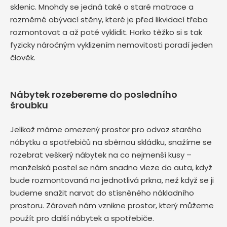
sklenic. Mnohdy se jedná také o staré matrace a
rozměrné obývací stěny, které je před likvidací třeba
rozmontovat a až poté vyklidit. Horko těžko si s tak
fyzicky náročným vyklizením nemovitosti poradí jeden
člověk.
Nábytek rozebereme do posledního
šroubku
Jelikož máme omezený prostor pro odvoz starého
nábytku a spotřebičů na sběrnou skládku, snažíme se
rozebrat veškerý nábytek na co nejmenší kusy –
manželská postel se nám snadno vleze do auta, když
bude rozmontovaná na jednotlivá prkna, než když se ji
budeme snažit narvat do stísněného nákladního
prostoru. Zároveň nám vznikne prostor, který můžeme
použít pro další nábytek a spotřebiče.