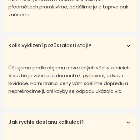
předmětech promluvíme, oddělíme je a teprve pak
začneme.
Kolik vyklizení pozůstalosti stojí?
Účtujeme podle objemu odvezených věcí v kubících.
V sazbě je zahrnutá demontáž, pytlování, odvoz i
likvidace. Horní hranici ceny vám sdělíme dopředu a
nepřekročíme ji, ani kdyby se odpadu ukázalo víc.
Jak rychle dostanu kalkulaci?