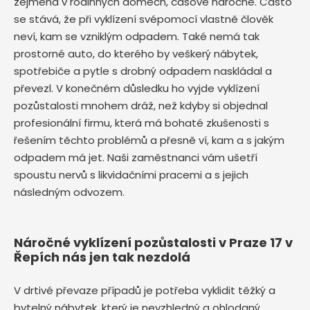
zejména v rodinných domech, časově náročné. Často
se stává, že při vyklízení svépomocí vlastně člověk
neví, kam se vzniklým odpadem. Také nemá tak
prostorné auto, do kterého by veškerý nábytek,
spotřebiče a pytle s drobný odpadem naskládal a
převezl. V konečném důsledku ho vyjde vyklízení
pozůstalosti mnohem dráž, než kdyby si objednal
profesionální firmu, která má bohaté zkušenosti s
řešením těchto problémů a přesně ví, kam a s jakým
odpadem má jet. Naši zaměstnanci vám ušetří
spoustu nervů s likvidačními pracemi a s jejich
následným odvozem.
Náročné vyklízení pozůstalosti v Praze 17 v
Řepích nás jen tak nezdolá
V drtivé převaze případů je potřeba vyklidit těžký a
bytelný nábytek, který je nevzhledný a ohlodaný