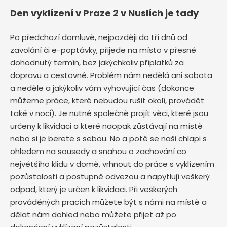
Den vyklízení v Praze 2 v Nuslích je tady
Po předchozí domluvě, nejpozději do tří dnů od
zavolání či e-poptávky, přijede na místo v přesně
dohodnutý termín, bez jakýchkoliv příplatků za
dopravu a cestovné. Problém nám nedělá ani sobota
a neděle a jakýkoliv vám vyhovující čas (dokonce
můžeme práce, které nebudou rušit okolí, provádět
také v noci). Je nutné společně projít věci, které jsou
určeny k likvidaci a které naopak zůstávají na místě
nebo si je berete s sebou. No a poté se naši chlapi s
ohledem na sousedy a snahou o zachování co
největšího klidu v domě, vrhnout do práce s vyklízením
pozůstalosti a postupně odvezou a napytlují veškerý
odpad, který je určen k likvidaci. Při veškerých
prováděných pracích můžete být s námi na místě a
dělat nám dohled nebo můžete přijet až po