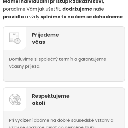
Máme individuální přístup k zákazníkovi,
poradíme Vám jak ušetřit,
dodržujeme
naše
pravidla
a vždy
splníme to na čem se dohodneme
.
Přijedeme
včas
Domluvíme si společný termín a garantujeme
včasný příjezd.
Respektujeme
okolí
Při vyklízení dbáme na dobré sousedské vztahy a
vždy se snažíme dělat co nejméně hluku.