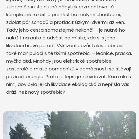
zubem času. Je nutné nábytek rozmontovat či
kompletně rozbít a přenést ho malými chodbami,
zdolat pár schodů a protlačit úzkými dveřmi až ven.
Tady jeho cesta samozřejmě nekončí – je nutné ho
naložit na auto a odvést na místo, kde si s jeho
likvidací hravě poradí. Vyklízení pozůstalosti obnáší
také manipulaci s těžkými spotřebiči – lednice, pračka,
myčka atd. Mnohdy jsou elektrické spotřebiče
zastaralé a místo pomocníků v domácnosti se stávají
požírači energie. Proto je lepší je zlikvidovat. Kam ale s
nimi, aby byla jejich likvidace ekologická a nepřišla vás
dráž, než nový spotřebič?