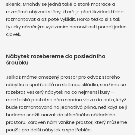
sklenic. Mnohdy se jedná také o staré matrace a
rozměrné obývací stěny, které je před likvidací třeba
rozmontovat a až poté vyklidit. Horko těžko si s tak
fyzicky náročným vyklizením nemovitosti poradí jeden
člověk.
Nábytek rozebereme do posledního
šroubku
Jelikož máme omezený prostor pro odvoz starého
nábytku a spotřebičů na sběrnou skládku, snažíme se
rozebrat veškerý nábytek na co nejmenší kusy –
manželská postel se nám snadno vleze do auta, když
bude rozmontovaná na jednotlivá prkna, než když se ji
budeme snažit narvat do stísněného nákladního
prostoru. Zároveň nám vznikne prostor, který můžeme
použít pro další nábytek a spotřebiče.