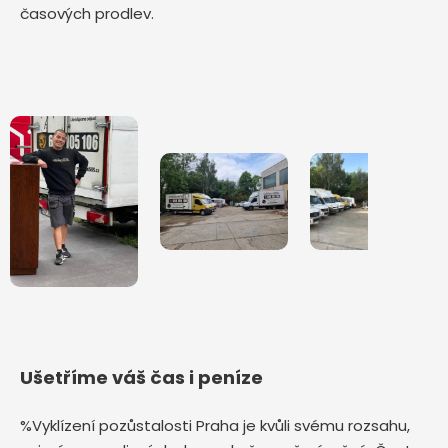
časových prodlev.
Ušetříme váš čas i peníze
%Vyklízení pozůstalosti Praha je kvůli svému rozsahu,