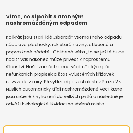
Víme, co si počít s drobným
nashromážděným odpadem
Kolikrát jsou staří lidé „sběrači“ všemožného odpadu –
nápojové plechovky, rok staré noviny, otlučené a
popraskané nádobí… Oblíbená věta „to se ještě bude
hodit“ vás nakonec může přivést k naprostému
šílenství. Naše zaměstnance však nějakých pár
nefunkčních propisek a štos vyluštěných křížovek
nevyvede z míry. Při vyklízení pozůstalosti v Praze 2 v
Nuslích automaticky třídí nashromážděné věci, které
jsou určené k vyhození do velkých pytlů a následně je
odváží k ekologické likvidaci na sběrná místa.