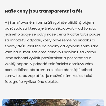
Naše ceny jsou transparentní a fér
V již zmiňovaném formuláři vyplníte přibližný objem
pozůstalosti, kterou je třeba zlikvidovat – od tohoto
jediného údaje se odvíjí naše cena. Platíte totiž pouze
za množství odpadu, který odvezeme na skládku či
sběrný dvůr. Přibližně do hodiny od vyplnění formuláře
vám na e-mail zašleme cenovou nabídku, za kterou
jsme schopni vyklidit pozůstalost a postarat se o
vzniklý odpad. V případě telefonické domluvy vám
cenu sdělíme obratem. Pro ještě přesnější odhad
sumy, kterou zaplatíte, je možné nám zaslat také
fotografie vyklízeného objektu.