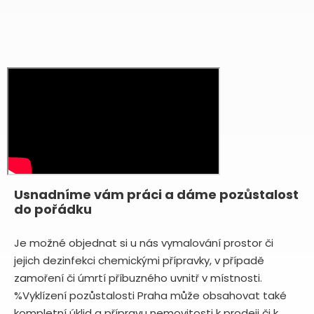
Usnadníme vám práci a dáme pozůstalost
do pořádku
Je možné objednat si u nás vymalování prostor či
jejich dezinfekci chemickými přípravky, v případě
zamoření či úmrtí příbuzného uvnitř v místnosti.
%Vyklízení pozůstalosti Praha může obsahovat také
kompletní úklid a přípravu nemovitosti k prodeji či k