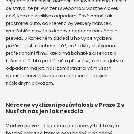
zejména v rodinných domech, časově náročné. Často
se stává, že při vyklízení svépomocí vlastně člověk
neví, kam se vzniklým odpadem. Také nemá tak
prostorné auto, do kterého by veškerý nábytek,
spotřebiče a pytle s drobný odpadem naskládal a
převezl. V konečném důsledku ho vyjde vyklízení
pozůstalosti mnohem dráž, než kdyby si objednal
profesionální firmu, která má bohaté zkušenosti s
řešením těchto problémů a přesně ví, kam a s jakým
odpadem má jet. Naši zaměstnanci vám ušetří
spoustu nervů s likvidačními pracemi a s jejich
následným odvozem.
Náročné vyklízení pozůstalosti v Praze 2 v
Nuslích nás jen tak nezdolá
V drtivé převaze případů je potřeba vyklidit těžký a
bytelný nábytek, který je nevzhledný a ohlodaný