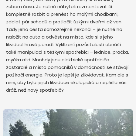
zubem času. Je nutné nábytek rozmontovat či
kompletně rozbít a přenést ho malými chodbami,
zdolat pár schodů a protlačit úzkými dveřmi až ven.
Tady jeho cesta samozřejmě nekončí – je nutné ho
naložit na auto a odvést na místo, kde si s jeho
likvidací hravě poradí. Vyklízení pozůstalosti obnáší
také manipulaci s těžkými spotřebiči – lednice, pračka,
myčka atd. Mnohdy jsou elektrické spotřebiče
zastaralé a místo pomocníků v domácnosti se stávají
požírači energie. Proto je lepší je zlikvidovat. Kam ale s
nimi, aby byla jejich likvidace ekologická a nepřišla vás
dráž, než nový spotřebič?