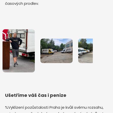
časových prodlev.
Ušetříme váš čas i peníze
%Vyklízení pozůstalosti Praha je kvůli svému rozsahu,