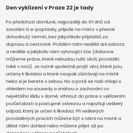
Den vyklízení v Praze 22 je tady
Po předchozí domluvě, nejpozději do tří dnů od
zavolání či e-poptávky, přijede na místo v přesně
dohodnutý termín, bez jakýchkoliv příplatků za
dopravu a cestovné. Problém nám nedělá ani sobota
a neděle a jakýkoliv vám vyhovující čas (dokonce
můžeme práce, které nebudou rušit okolí, provádět
také v noci). Je nutné společně projít věci, které jsou
určeny k likvidaci a které naopak zůstávají na místě
nebo si je berete s sebou. No a poté se naši chlapi s
ohledem na sousedy a snahou o zachování co
největšího klidu v domě, vrhnout do práce s vyklízením
pozůstalosti a postupně odvezou a napytlují veškerý
odpad, který je určen k likvidaci. Při veškerých
prováděných pracích můžete být s námi na místě a
dělat nám dohled nebo můžete přijet až po