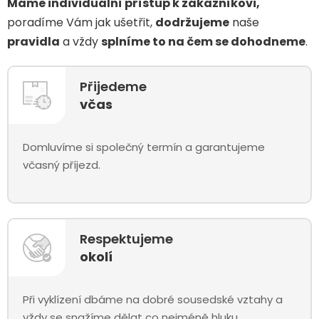
Máme individuální přístup k zákazníkovi,
poradíme Vám jak ušetřit,
dodržujeme
naše
pravidla
a vždy
splníme to na čem se dohodneme
.
Přijedeme
včas
Domluvíme si společný termín a garantujeme
včasný příjezd.
Respektujeme
okolí
Při vyklízení dbáme na dobré sousedské vztahy a
vždy se snažíme dělat co nejméně hluku.