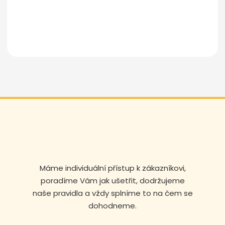
Odeslat zprávu
Máme individuální přístup k zákazníkovi,
Volejte nonstop
poradíme Vám jak ušetřit, dodržujeme
naše pravidla a vždy splníme to na čem se
+420 608 105 106
dohodneme.