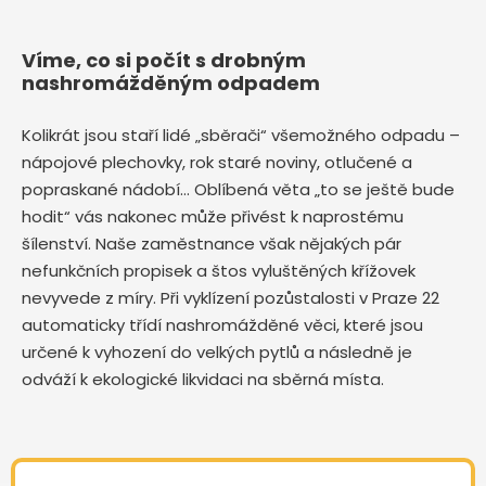
Víme, co si počít s drobným
nashromážděným odpadem
Kolikrát jsou staří lidé „sběrači“ všemožného odpadu –
nápojové plechovky, rok staré noviny, otlučené a
popraskané nádobí… Oblíbená věta „to se ještě bude
hodit“ vás nakonec může přivést k naprostému
šílenství. Naše zaměstnance však nějakých pár
nefunkčních propisek a štos vyluštěných křížovek
nevyvede z míry. Při vyklízení pozůstalosti v Praze 22
automaticky třídí nashromážděné věci, které jsou
určené k vyhození do velkých pytlů a následně je
odváží k ekologické likvidaci na sběrná místa.