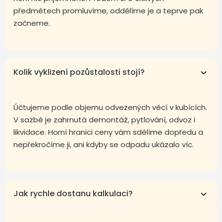
předmětech promluvíme, oddělíme je a teprve pak
začneme.
Kolik vyklizení pozůstalosti stojí?
Účtujeme podle objemu odvezených věcí v kubících.
V sazbě je zahrnutá demontáž, pytlování, odvoz i
likvidace. Horní hranici ceny vám sdělíme dopředu a
nepřekročíme ji, ani kdyby se odpadu ukázalo víc.
Jak rychle dostanu kalkulaci?