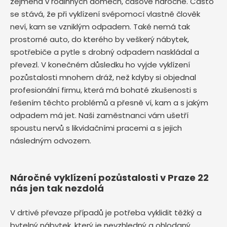
zejména v rodinných domech, časově náročné. Často
se stává, že při vyklízení svépomocí vlastně člověk
neví, kam se vzniklým odpadem. Také nemá tak
prostorné auto, do kterého by veškerý nábytek,
spotřebiče a pytle s drobný odpadem naskládal a
převezl. V konečném důsledku ho vyjde vyklízení
pozůstalosti mnohem dráž, než kdyby si objednal
profesionální firmu, která má bohaté zkušenosti s
řešením těchto problémů a přesně ví, kam a s jakým
odpadem má jet. Naši zaměstnanci vám ušetří
spoustu nervů s likvidačními pracemi a s jejich
následným odvozem.
Náročné vyklízení pozůstalosti v Praze 22
nás jen tak nezdolá
V drtivé převaze případů je potřeba vyklidit těžký a
bytelný nábytek, který je nevzhledný a ohlodaný