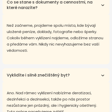
Co se stane s dokumenty a cennostmi, na
které narazíte?
Než začneme, projdeme spolu místa, kde bývají
uložené peníze, doklady, fotografie nebo šperky.
Cokoliv během vyklízení najdeme, odložíme stranou
a předáme vám. Nikdy nic nevyhazujeme bez vaší
vědomosti.
Vyklidíte i silně znečištěný byt?
Ano. Nad rámec vyklizení nabízíme deratizaci,
dezinfekci a dezinsekci, takže po nás prostor
nezůstane jen prázdný, ale i hygienicky ošetřený.
Tyto práce naceňujeme zvlášť.