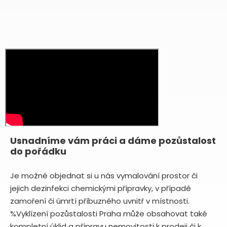
Usnadníme vám práci a dáme pozůstalost
do pořádku
Je možné objednat si u nás vymalování prostor či
jejich dezinfekci chemickými přípravky, v případě
zamoření či úmrtí příbuzného uvnitř v místnosti.
%Vyklízení pozůstalosti Praha může obsahovat také
kompletní úklid a přípravu nemovitosti k prodeji či k