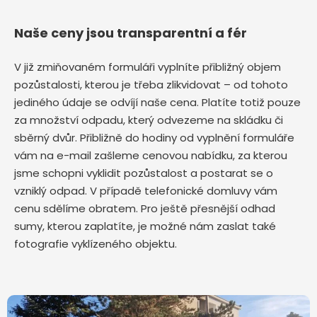
Naše ceny jsou transparentní a fér
V již zmiňovaném formuláři vyplníte přibližný objem
pozůstalosti, kterou je třeba zlikvidovat – od tohoto
jediného údaje se odvíjí naše cena. Platíte totiž pouze
za množství odpadu, který odvezeme na skládku či
sběrný dvůr. Přibližně do hodiny od vyplnění formuláře
vám na e-mail zašleme cenovou nabídku, za kterou
jsme schopni vyklidit pozůstalost a postarat se o
vzniklý odpad. V případě telefonické domluvy vám
cenu sdělíme obratem. Pro ještě přesnější odhad
sumy, kterou zaplatíte, je možné nám zaslat také
fotografie vyklízeného objektu.