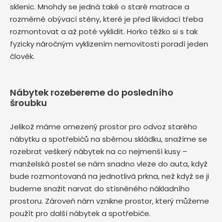
sklenic. Mnohdy se jedná také o staré matrace a
rozměrné obývací stěny, které je před likvidací třeba
rozmontovat a až poté vyklidit. Horko těžko si s tak
fyzicky náročným vyklizením nemovitosti poradí jeden
člověk.
Nábytek rozebereme do posledního
šroubku
Jelikož máme omezený prostor pro odvoz starého
nábytku a spotřebičů na sběrnou skládku, snažíme se
rozebrat veškerý nábytek na co nejmenší kusy –
manželská postel se nám snadno vleze do auta, když
bude rozmontovaná na jednotlivá prkna, než když se ji
budeme snažit narvat do stísněného nákladního
prostoru. Zároveň nám vznikne prostor, který můžeme
použít pro další nábytek a spotřebiče.