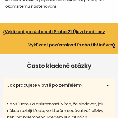
okamžitému nastěhování.
Vyklízení pozůstalosti Praha 21 Újezd nad Lesy
Vyklízení pozůstalosti Praha Uhříněves
Často kladené otázky
Jak pracujete v bytě po zemřelém?
Se vší úctou a diskrétností. Víme, že sledovat, jak
někdo rozbíjí křeslo, ve kterém sedával váš blízký,
není nic příjemného. Předem si o citlivých