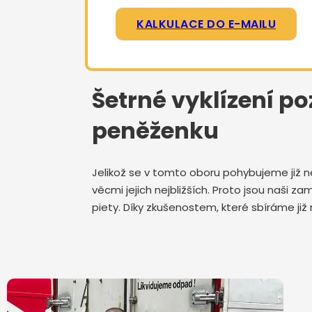
KALKULACE DO E-MAILU
Šetrné vyklízení po
peněženku
Jelikož se v tomto oboru pohybujeme již n
věcmi jejich nejbližších. Proto jsou naši
piety. Díky zkušenostem, které sbíráme již 