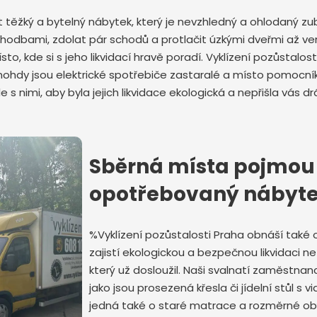
dit těžký a bytelný nábytek, který je nevzhledný a ohlodaný
chodbami, zdolat pár schodů a protlačit úzkými dveřmi až v
to, kde si s jeho likvidací hravě poradí. Vyklízení pozůstalo
Mnohdy jsou elektrické spotřebiče zastaralé a místo pomocní
ale s nimi, aby byla jejich likvidace ekologická a nepřišla vás 
Odeslat zprávu
Sběrná místa pojmou 
opotřebovaný nábyt
%Vyklízení pozůstalosti Praha obnáší také
zajistí ekologickou a bezpečnou likvidaci n
který už dosloužil. Naši svalnatí zaměstnanc
jako jsou prosezená křesla či jídelní stůl s 
jedná také o staré matrace a rozměrné obýv