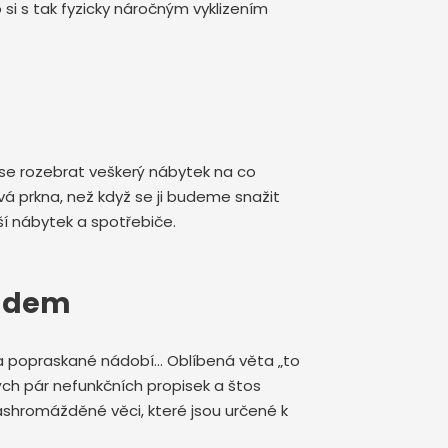
 si s tak fyzicky náročným vyklizením
se rozebrat veškerý nábytek na co
 prkna, než když se ji budeme snažit
í nábytek a spotřebiče.
padem
é a popraskané nádobí… Oblíbená věta „to
ch pár nefunkčních propisek a štos
nashromážděné věci, které jsou určené k