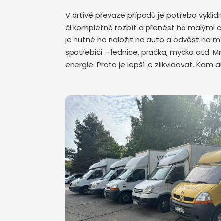
V drtivé převaze případů je potřeba vykli
či kompletně rozbít a přenést ho malými 
je nutné ho naložit na auto a odvést na mís
spotřebiči – lednice, pračka, myčka atd. 
energie. Proto je lepší je zlikvidovat. Kam 