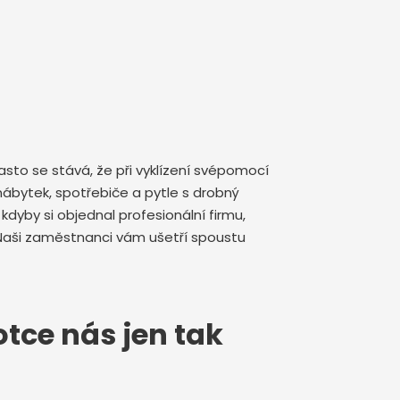
sto se stává, že při vyklízení svépomocí
ábytek, spotřebiče a pytle s drobný
yby si objednal profesionální firmu,
Naši zaměstnanci vám ušetří spoustu
otce nás jen tak