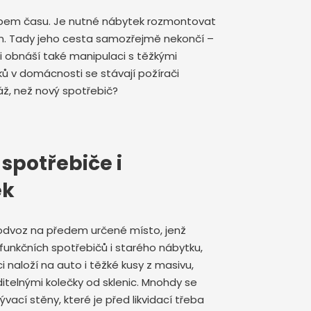
 zubem času. Je nutné nábytek rozmontovat
en. Tady jeho cesta samozřejmě nekončí –
sti obnáší také manipulaci s těžkými
ků v domácnosti se stávají požírači
dráž, než nový spotřebič?
spotřebiče i
ek
 odvoz na předem určené místo, jenž
efunkčních spotřebičů i starého nábytku,
i naloží na auto i těžké kusy z masivu,
viditelnými kolečky od sklenic. Mnohdy se
ací stěny, které je před likvidací třeba