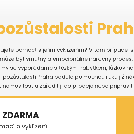
pozůstalosti Pra
ebujete pomoct s jejím vyklízením? V tom případě js
ch může být smutný a emocionálně náročný proces
a my se vypořádáme s těžkým nábytkem, lůžkovinam
ení pozůstalosti Praha podalo pomocnou ruku již něk
t nemovitost a zařadit ji do prodeje nebo připravit 
E ZDARMA
mací o vyklízení