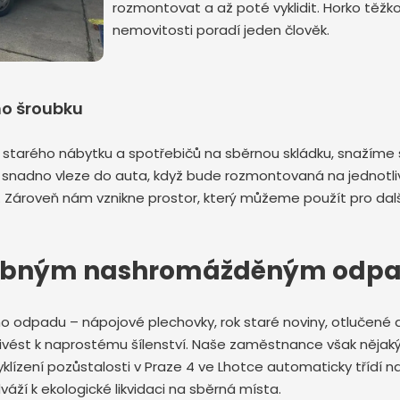
rozmontovat a až poté vyklidit. Horko těžko
nemovitosti poradí jeden člověk.
ho šroubku
starého nábytku a spotřebičů na sběrnou skládku, snažíme 
snadno vleze do auta, když bude rozmontovaná na jednotlivá
 Zároveň nám vznikne prostor, který můžeme použít pro dalš
s drobným nashromážděným od
ného odpadu – nápojové plechovky, rok staré noviny, otlučen
ivést k naprostému šílenství. Naše zaměstnance však nějaký
vyklízení pozůstalosti v Praze 4 ve Lhotce automaticky třídí 
váží k ekologické likvidaci na sběrná místa.