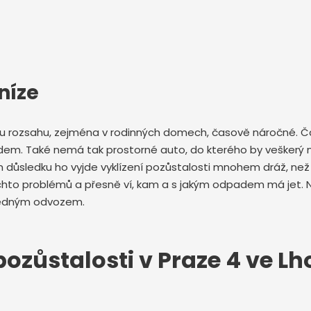
níze
ému rozsahu, zejména v rodinných domech, časově náročné. Ča
dem. Také nemá tak prostorné auto, do kterého by veškerý n
ůsledku ho vyjde vyklízení pozůstalosti mnohem dráž, než kd
chto problémů a přesně ví, kam a s jakým odpadem má jet. 
ásledným odvozem.
ozůstalosti v Praze 4 ve Lh