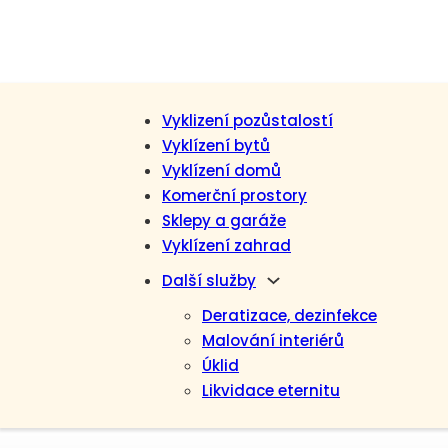
Vyklizení pozůstalostí
Vyklízení bytů
Vyklízení domů
Komerční prostory
Sklepy a garáže
Vyklízení zahrad
Další služby
Deratizace, dezinfekce
Malování interiérů
Úklid
Likvidace eternitu