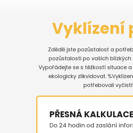
Vyklízení 
Zdědili jste pozůstalost a potř
pozůstalosti po vašich blízký
Vypořádejte se s těžkostí situace 
ekologicky zlikvidovat. %Vyklíz
potřebovali vyčisti
PŘESNÁ KALKULAC
Do 24 hodin od zaslání infor