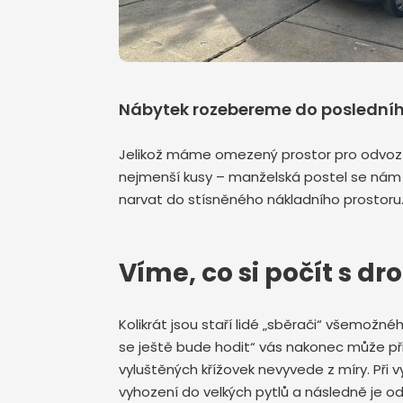
Nábytek rozebereme do poslední
Jelikož máme omezený prostor pro odvoz 
nejmenší kusy – manželská postel se nám 
narvat do stísněného nákladního prostoru.
Víme, co si počít 
Kolikrát jsou staří lidé „sběrači“ všemož
se ještě bude hodit“ vás nakonec může př
vyluštěných křížovek nevyvede z míry. Při 
vyhození do velkých pytlů a následně je od