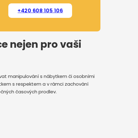
+420 608 105 106
ce nejen pro vaši
rovat manipulování s nábytkem či osobními
jetkem s respektem a v rámci zachování
ytečných časových prodlev.