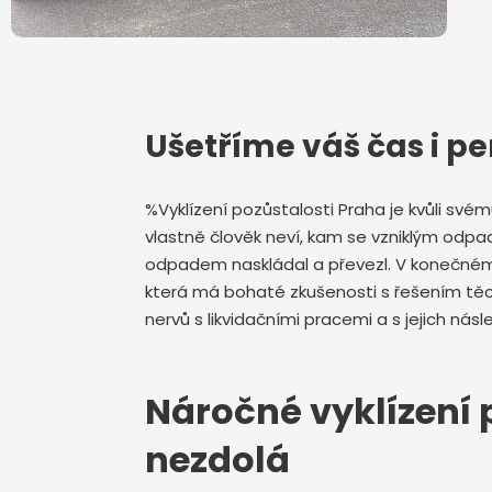
Ušetříme váš čas i pe
%Vyklízení pozůstalosti Praha je kvůli sv
vlastně člověk neví, kam se vzniklým odpa
odpadem naskládal a převezl. V konečném d
která má bohaté zkušenosti s řešením tě
nervů s likvidačními pracemi a s jejich n
Náročné vyklízení p
nezdolá