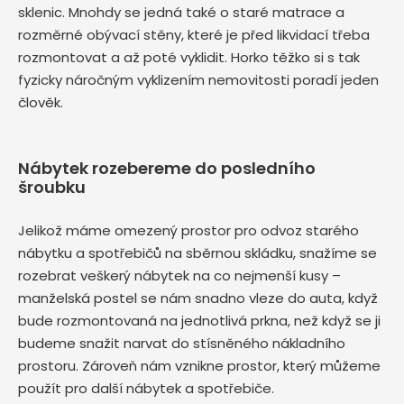
sklenic. Mnohdy se jedná také o staré matrace a
rozměrné obývací stěny, které je před likvidací třeba
rozmontovat a až poté vyklidit. Horko těžko si s tak
fyzicky náročným vyklizením nemovitosti poradí jeden
člověk.
Nábytek rozebereme do posledního
šroubku
Jelikož máme omezený prostor pro odvoz starého
nábytku a spotřebičů na sběrnou skládku, snažíme se
rozebrat veškerý nábytek na co nejmenší kusy –
manželská postel se nám snadno vleze do auta, když
bude rozmontovaná na jednotlivá prkna, než když se ji
budeme snažit narvat do stísněného nákladního
prostoru. Zároveň nám vznikne prostor, který můžeme
použít pro další nábytek a spotřebiče.