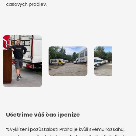
časových prodlev.
Ušetříme váš čas i peníze
%Vyklízení pozůstalosti Praha je kvůli svému rozsahu,