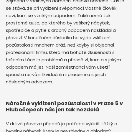
zejména v rodinných domech, časově náročné. Často
se stává, že při vyklízení svépomocí vlastně člověk
neví, kam se vzniklým odpadem. Také nemá tak
prostorné auto, do kterého by veškerý nábytek,
spotřebiče a pytle s drobný odpadem naskládal a
převezl. V konečném důsledku ho vyjde vyklízení
pozůstalosti mnohem dráž, než kdyby si objednal
profesionální firmu, která má bohaté zkušenosti s
řešením těchto problémů a přesně ví, kam a s jakým
odpadem má jet. Naši zaměstnanci vám ušetří
spoustu nervů s likvidačními pracemi a s jejich
následným odvozem.
Náročné vyklízení pozůstalosti v Praze 5 v
Hlubočepech nás jen tak nezdolá
V drtivé převaze případů je potřeba vyklidit těžký a
bytelný nábytek, který je nevzhledný a ohlodaný