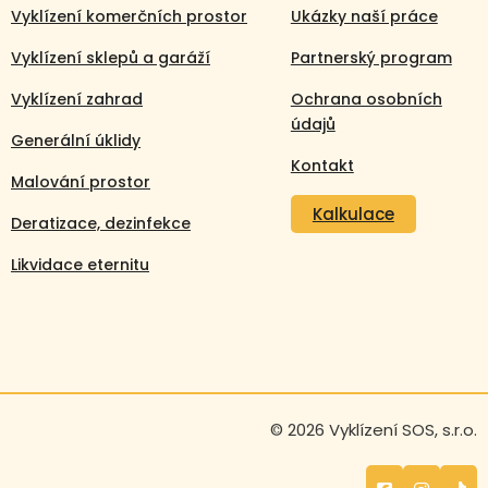
Vyklízení komerčních prostor
Ukázky naší práce
Vyklízení sklepů a garáží
Partnerský program
Vyklízení zahrad
Ochrana osobních
údajů
Generální úklidy
Kontakt
Malování prostor
Kalkulace
Deratizace, dezinfekce
Likvidace eternitu
Volejte nonstop
© 2026 Vyklízení SOS, s.r.o.
+420 608 105 106