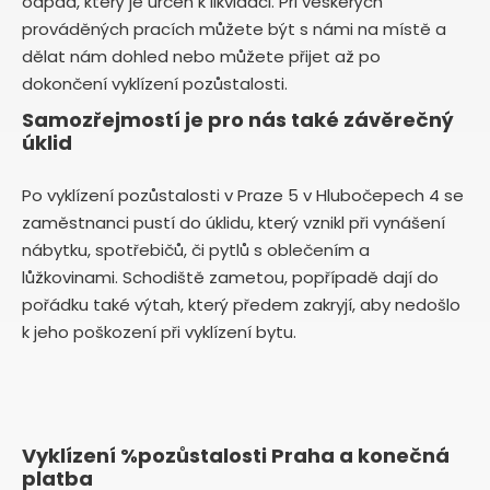
odpad, který je určen k likvidaci. Při veškerých
prováděných pracích můžete být s námi na místě a
dělat nám dohled nebo můžete přijet až po
dokončení vyklízení pozůstalosti.
Samozřejmostí je pro nás také závěrečný
úklid
Po vyklízení pozůstalosti v Praze 5 v Hlubočepech 4 se
zaměstnanci pustí do úklidu, který vznikl při vynášení
nábytku, spotřebičů, či pytlů s oblečením a
lůžkovinami. Schodiště zametou, popřípadě dají do
pořádku také výtah, který předem zakryjí, aby nedošlo
k jeho poškození při vyklízení bytu.
Vyklízení %pozůstalosti Praha a konečná
platba