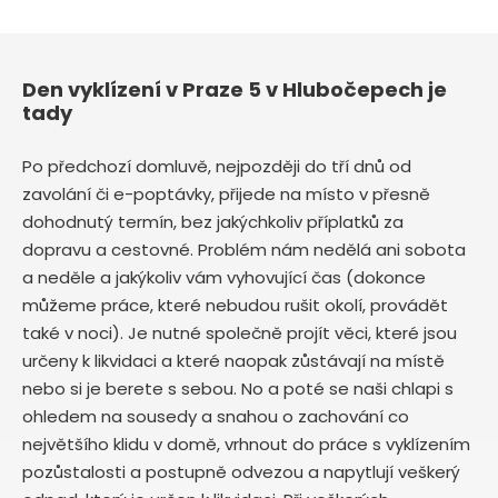
Den vyklízení v Praze 5 v Hlubočepech je
tady
Po předchozí domluvě, nejpozději do tří dnů od
zavolání či e-poptávky, přijede na místo v přesně
dohodnutý termín, bez jakýchkoliv příplatků za
dopravu a cestovné. Problém nám nedělá ani sobota
a neděle a jakýkoliv vám vyhovující čas (dokonce
můžeme práce, které nebudou rušit okolí, provádět
také v noci). Je nutné společně projít věci, které jsou
určeny k likvidaci a které naopak zůstávají na místě
nebo si je berete s sebou. No a poté se naši chlapi s
ohledem na sousedy a snahou o zachování co
největšího klidu v domě, vrhnout do práce s vyklízením
pozůstalosti a postupně odvezou a napytlují veškerý