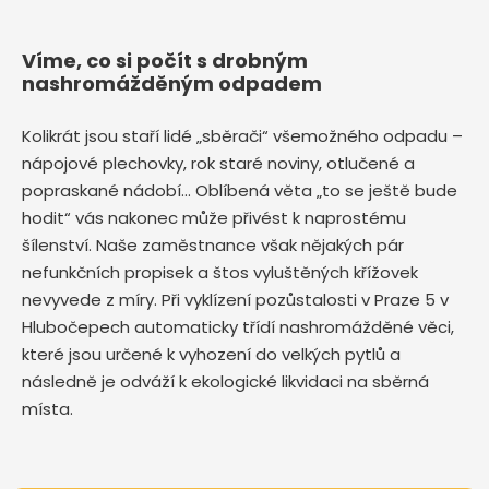
Víme, co si počít s drobným
nashromážděným odpadem
Kolikrát jsou staří lidé „sběrači“ všemožného odpadu –
nápojové plechovky, rok staré noviny, otlučené a
popraskané nádobí… Oblíbená věta „to se ještě bude
hodit“ vás nakonec může přivést k naprostému
šílenství. Naše zaměstnance však nějakých pár
nefunkčních propisek a štos vyluštěných křížovek
nevyvede z míry. Při vyklízení pozůstalosti v Praze 5 v
Hlubočepech automaticky třídí nashromážděné věci,
které jsou určené k vyhození do velkých pytlů a
následně je odváží k ekologické likvidaci na sběrná
místa.