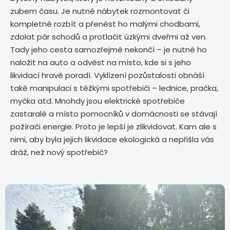
zubem času. Je nutné nábytek rozmontovat či
kompletně rozbít a přenést ho malými chodbami,
zdolat pár schodů a protlačit úzkými dveřmi až ven.
Tady jeho cesta samozřejmě nekončí – je nutné ho
naložit na auto a odvést na místo, kde si s jeho
likvidací hravě poradí. Vyklízení pozůstalosti obnáší
také manipulaci s těžkými spotřebiči – lednice, pračka,
myčka atd. Mnohdy jsou elektrické spotřebiče
zastaralé a místo pomocníků v domácnosti se stávají
požírači energie. Proto je lepší je zlikvidovat. Kam ale s
nimi, aby byla jejich likvidace ekologická a nepřišla vás
dráž, než nový spotřebič?