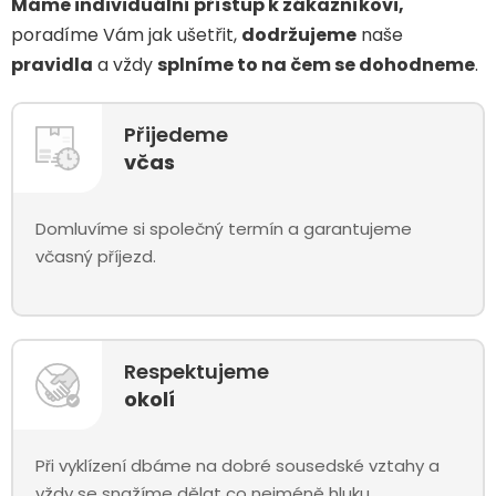
Máme individuální přístup k zákazníkovi,
poradíme Vám jak ušetřit,
dodržujeme
naše
pravidla
a vždy
splníme to na čem se dohodneme
.
Přijedeme
včas
Domluvíme si společný termín a garantujeme
včasný příjezd.
Respektujeme
okolí
Při vyklízení dbáme na dobré sousedské vztahy a
vždy se snažíme dělat co nejméně hluku.