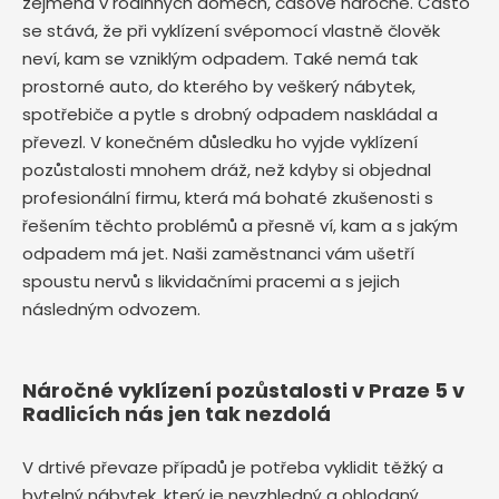
zejména v rodinných domech, časově náročné. Často
se stává, že při vyklízení svépomocí vlastně člověk
neví, kam se vzniklým odpadem. Také nemá tak
prostorné auto, do kterého by veškerý nábytek,
spotřebiče a pytle s drobný odpadem naskládal a
převezl. V konečném důsledku ho vyjde vyklízení
pozůstalosti mnohem dráž, než kdyby si objednal
profesionální firmu, která má bohaté zkušenosti s
řešením těchto problémů a přesně ví, kam a s jakým
odpadem má jet. Naši zaměstnanci vám ušetří
spoustu nervů s likvidačními pracemi a s jejich
následným odvozem.
Náročné vyklízení pozůstalosti v Praze 5 v
Radlicích nás jen tak nezdolá
V drtivé převaze případů je potřeba vyklidit těžký a
bytelný nábytek, který je nevzhledný a ohlodaný