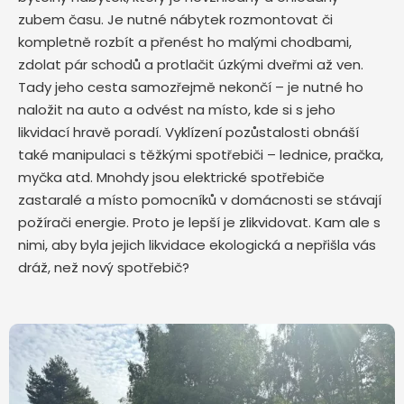
zubem času. Je nutné nábytek rozmontovat či
kompletně rozbít a přenést ho malými chodbami,
zdolat pár schodů a protlačit úzkými dveřmi až ven.
Tady jeho cesta samozřejmě nekončí – je nutné ho
naložit na auto a odvést na místo, kde si s jeho
likvidací hravě poradí. Vyklízení pozůstalosti obnáší
také manipulaci s těžkými spotřebiči – lednice, pračka,
myčka atd. Mnohdy jsou elektrické spotřebiče
zastaralé a místo pomocníků v domácnosti se stávají
požírači energie. Proto je lepší je zlikvidovat. Kam ale s
nimi, aby byla jejich likvidace ekologická a nepřišla vás
dráž, než nový spotřebič?