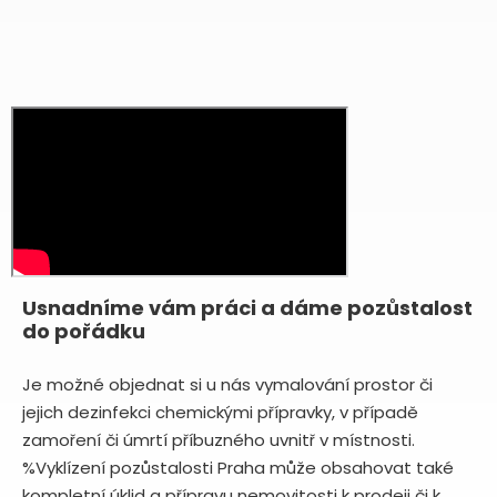
Usnadníme vám práci a dáme pozůstalost
do pořádku
Je možné objednat si u nás vymalování prostor či
jejich dezinfekci chemickými přípravky, v případě
zamoření či úmrtí příbuzného uvnitř v místnosti.
%Vyklízení pozůstalosti Praha může obsahovat také
kompletní úklid a přípravu nemovitosti k prodeji či k