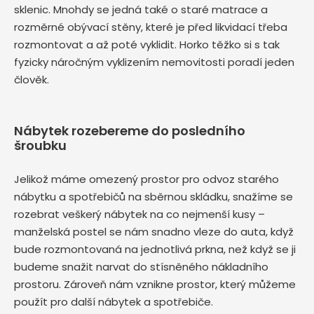
sklenic. Mnohdy se jedná také o staré matrace a
rozměrné obývací stěny, které je před likvidací třeba
rozmontovat a až poté vyklidit. Horko těžko si s tak
fyzicky náročným vyklizením nemovitosti poradí jeden
člověk.
Nábytek rozebereme do posledního
šroubku
Jelikož máme omezený prostor pro odvoz starého
nábytku a spotřebičů na sběrnou skládku, snažíme se
rozebrat veškerý nábytek na co nejmenší kusy –
manželská postel se nám snadno vleze do auta, když
bude rozmontovaná na jednotlivá prkna, než když se ji
budeme snažit narvat do stísněného nákladního
prostoru. Zároveň nám vznikne prostor, který můžeme
použít pro další nábytek a spotřebiče.