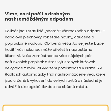
Víme, co si počít s drobným
nashromážděným odpadem
Kolikrát jsou staří lidé „sběrači“ všemožného odpadu –
nápojové plechovky, rok staré noviny, otlučené a
popraskané nádobí… Oblíbená věta „to se ještě bude
hodit“ vás nakonec může přivést k naprostému
šílenství. Naše zaměstnance však nějakých pár
nefunkčních propisek a štos vyluštěných křížovek
nevyvede z míry. Při vyklízení pozůstalosti v Praze 5 v
Radlicích automaticky třídí nashromážděné věci, které
jsou určené k vyhození do velkých pytlů a následně je
odváží k ekologické likvidaci na sběrná místa.