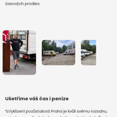
časových prodlev.
Ušetříme váš čas i peníze
%Vyklízení pozůstalosti Praha je kvůli svému rozsahu,