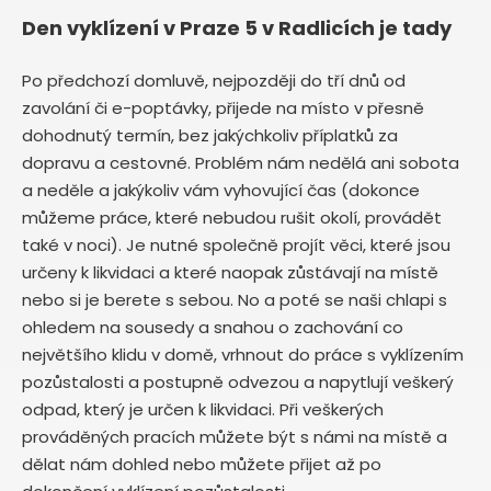
Den vyklízení v Praze 5 v Radlicích je tady
Po předchozí domluvě, nejpozději do tří dnů od
zavolání či e-poptávky, přijede na místo v přesně
dohodnutý termín, bez jakýchkoliv příplatků za
dopravu a cestovné. Problém nám nedělá ani sobota
a neděle a jakýkoliv vám vyhovující čas (dokonce
můžeme práce, které nebudou rušit okolí, provádět
také v noci). Je nutné společně projít věci, které jsou
určeny k likvidaci a které naopak zůstávají na místě
nebo si je berete s sebou. No a poté se naši chlapi s
ohledem na sousedy a snahou o zachování co
největšího klidu v domě, vrhnout do práce s vyklízením
pozůstalosti a postupně odvezou a napytlují veškerý
odpad, který je určen k likvidaci. Při veškerých
prováděných pracích můžete být s námi na místě a
dělat nám dohled nebo můžete přijet až po