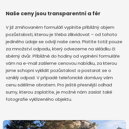
Naše ceny jsou transparentní a fér
V již zmiňovaném formuláři vyplníte přibližný objem
pozůstalosti, kterou je třeba zlikvidovat – od tohoto
jediného údaje se odvíjí naše cena. Platíte totiž pouze
za množství odpadu, který odvezeme na skládku či
sběrný dvůr. Přibližně do hodiny od vyplnění formuláře
vám na e-mail zašleme cenovou nabídku, za kterou
jsme schopni vyklidit pozůstalost a postarat se o
vzniklý odpad. V případě telefonické domluvy vám
cenu sdělíme obratem. Pro ještě přesnější odhad
sumy, kterou zaplatíte, je možné nám zaslat také
fotografie vyklízeného objektu.