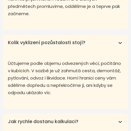
předmětech promluvíme, oddělíme je a teprve pak
začneme.
Kolik vyklizení pozůstalosti stojí?
Účtujeme podle objemu odvezených věcí, počítáno
v kubících. V sazbě je už zahrnutá cesta, demontáž,
pytlování, odvoz i likvidace. Horní hranici ceny vám
sdělíme dopředu a nepřekročíme ji, ani kdyby se
odpadu ukázalo víc.
Jak rychle dostanu kalkulaci?