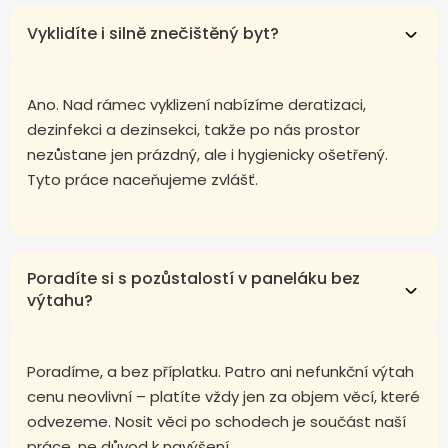
Vyklidíte i silně znečištěný byt?
Ano. Nad rámec vyklizení nabízíme deratizaci,
dezinfekci a dezinsekci, takže po nás prostor
nezůstane jen prázdný, ale i hygienicky ošetřený.
Tyto práce naceňujeme zvlášť.
Poradíte si s pozůstalostí v paneláku bez
výtahu?
Poradíme, a bez příplatku. Patro ani nefunkční výtah
cenu neovlivní – platíte vždy jen za objem věcí, které
odvezeme. Nosit věci po schodech je součást naší
práce, ne důvod k navýšení.