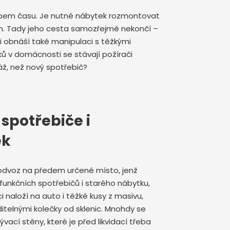
 zubem času. Je nutné nábytek rozmontovat
en. Tady jeho cesta samozřejmě nekončí –
sti obnáší také manipulaci s těžkými
ků v domácnosti se stávají požírači
dráž, než nový spotřebič?
spotřebiče i
ek
 odvoz na předem určené místo, jenž
efunkčních spotřebičů i starého nábytku,
i naloží na auto i těžké kusy z masivu,
viditelnými kolečky od sklenic. Mnohdy se
ací stěny, které je před likvidací třeba