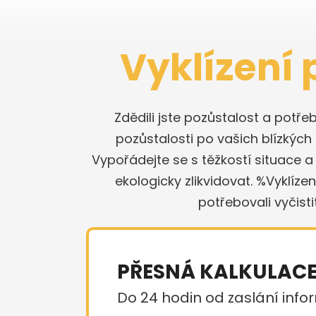
Vyklízení 
Zdědili jste pozůstalost a potř
pozůstalosti po vašich blízký
Vypořádejte se s těžkostí situace 
ekologicky zlikvidovat. %Vyklíz
potřebovali vyčisti
PŘESNÁ KALKULAC
Do 24 hodin od zaslání infor