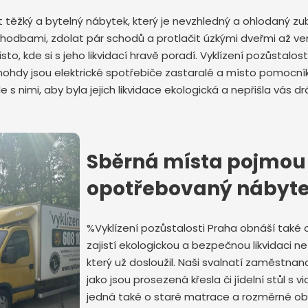
dit těžký a bytelný nábytek, který je nevzhledný a ohlodaný
chodbami, zdolat pár schodů a protlačit úzkými dveřmi až v
to, kde si s jeho likvidací hravě poradí. Vyklízení pozůstalo
Mnohdy jsou elektrické spotřebiče zastaralé a místo pomocní
ale s nimi, aby byla jejich likvidace ekologická a nepřišla vás 
Odeslat zprávu
Sběrná místa pojmou 
opotřebovaný nábyt
%Vyklízení pozůstalosti Praha obnáší také
zajistí ekologickou a bezpečnou likvidaci n
který už dosloužil. Naši svalnatí zaměstnanc
jako jsou prosezená křesla či jídelní stůl s 
jedná také o staré matrace a rozměrné obýv