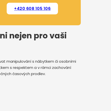
+420 608 105 106
ni nejen pro vaši
rovat manipulování s nábytkem či osobními
jetkem s respektem a v rámci zachování
ytečných časových prodlev.