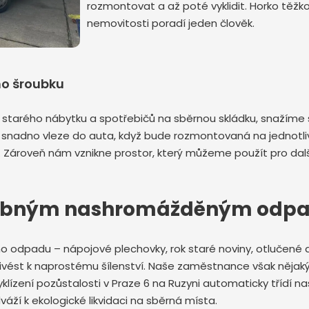
rozmontovat a až poté vyklidit. Horko těžko
nemovitosti poradí jeden člověk.
ho šroubku
starého nábytku a spotřebičů na sběrnou skládku, snažíme 
snadno vleze do auta, když bude rozmontovaná na jednotlivá
 Zároveň nám vznikne prostor, který můžeme použít pro dalš
s drobným nashromážděným od
ného odpadu – nápojové plechovky, rok staré noviny, otlučen
ivést k naprostému šílenství. Naše zaměstnance však nějaký
vyklízení pozůstalosti v Praze 6 na Ruzyni automaticky třídí 
váží k ekologické likvidaci na sběrná místa.