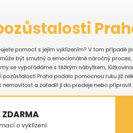
pozůstalosti Pra
ebujete pomoct s jejím vyklízením? V tom případě js
ch může být smutný a emocionálně náročný proces
a my se vypořádáme s těžkým nábytkem, lůžkovinam
ení pozůstalosti Praha podalo pomocnou ruku již něk
t nemovitost a zařadit ji do prodeje nebo připravit 
E ZDARMA
mací o vyklízení