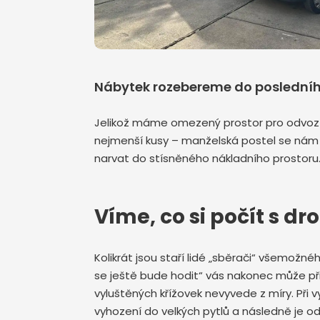
Nábytek rozebereme do poslední
Jelikož máme omezený prostor pro odvoz 
nejmenší kusy – manželská postel se nám 
narvat do stísněného nákladního prostoru.
Víme, co si počít 
Kolikrát jsou staří lidé „sběrači“ všemož
se ještě bude hodit“ vás nakonec může př
vyluštěných křížovek nevyvede z míry. Při 
vyhození do velkých pytlů a následně je od