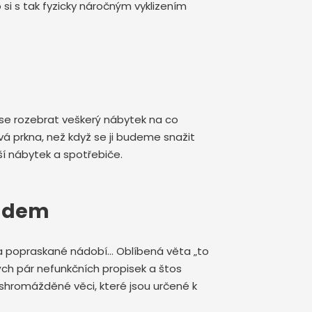
 si s tak fyzicky náročným vyklizením
se rozebrat veškerý nábytek na co
 prkna, než když se ji budeme snažit
í nábytek a spotřebiče.
padem
é a popraskané nádobí… Oblíbená věta „to
ch pár nefunkčních propisek a štos
nashromážděné věci, které jsou určené k