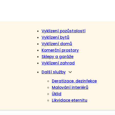
Vyklizení pozůstalostí
Vyklízení bytů
Vyklízení domů
Komerční prostory
Sklepy a garáže
Vyklízení zahrad
Další služby
Deratizace, dezinfekce
Malování interiérů
Úklid
Likvidace eternitu