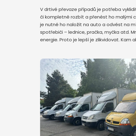
V drtivé převaze případů je potřeba vykli
či kompletně rozbít a přenést ho malými 
je nutné ho naložit na auto a odvést na mís
spotřebiči – lednice, pračka, myčka atd. 
energie. Proto je lepší je zlikvidovat. Kam 