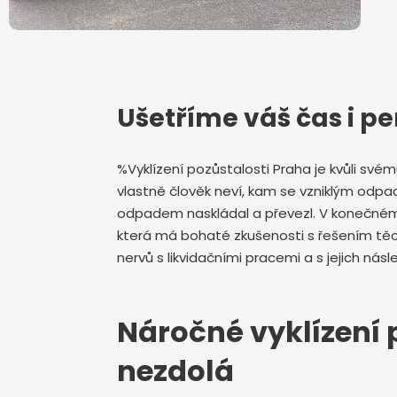
Ušetříme váš čas i pe
%Vyklízení pozůstalosti Praha je kvůli sv
vlastně člověk neví, kam se vzniklým odpa
odpadem naskládal a převezl. V konečném d
která má bohaté zkušenosti s řešením tě
nervů s likvidačními pracemi a s jejich n
Náročné vyklízení p
nezdolá