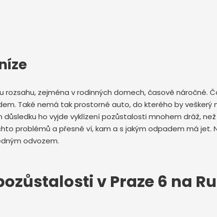
níze
ému rozsahu, zejména v rodinných domech, časově náročné. Ča
dem. Také nemá tak prostorné auto, do kterého by veškerý n
ůsledku ho vyjde vyklízení pozůstalosti mnohem dráž, než kd
chto problémů a přesně ví, kam a s jakým odpadem má jet. 
ásledným odvozem.
ozůstalosti v Praze 6 na Ru