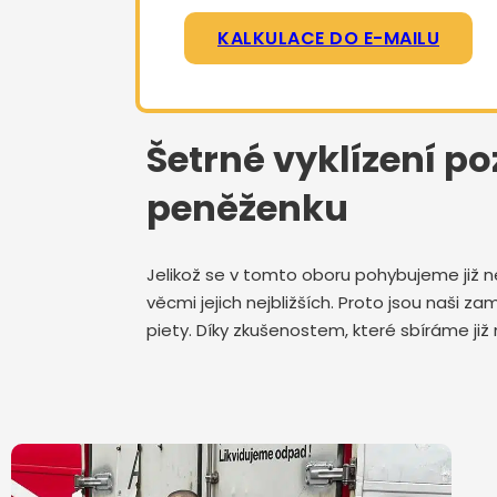
KALKULACE DO E-MAILU
Šetrné vyklízení po
peněženku
Jelikož se v tomto oboru pohybujeme již n
věcmi jejich nejbližších. Proto jsou naši
piety. Díky zkušenostem, které sbíráme již 