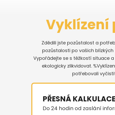
Vyklízení 
Zdědili jste pozůstalost a potř
pozůstalosti po vašich blízký
Vypořádejte se s těžkostí situace 
ekologicky zlikvidovat. %Vyklíz
potřebovali vyčisti
PŘESNÁ KALKULAC
Do 24 hodin od zaslání infor