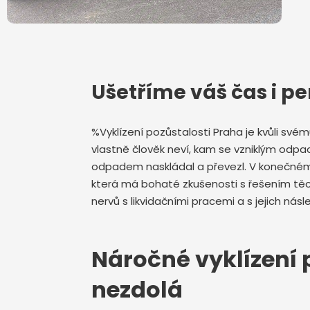
Ušetříme váš čas i pe
%Vyklízení pozůstalosti Praha je kvůli sv
vlastně člověk neví, kam se vzniklým odpa
odpadem naskládal a převezl. V konečném d
která má bohaté zkušenosti s řešením tě
nervů s likvidačními pracemi a s jejich n
Náročné vyklízení p
nezdolá