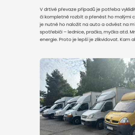
V drtivé převaze případů je potřeba vykli
či kompletně rozbít a přenést ho malými 
je nutné ho naložit na auto a odvést na mís
spotřebiči – lednice, pračka, myčka atd. 
energie. Proto je lepší je zlikvidovat. Kam 