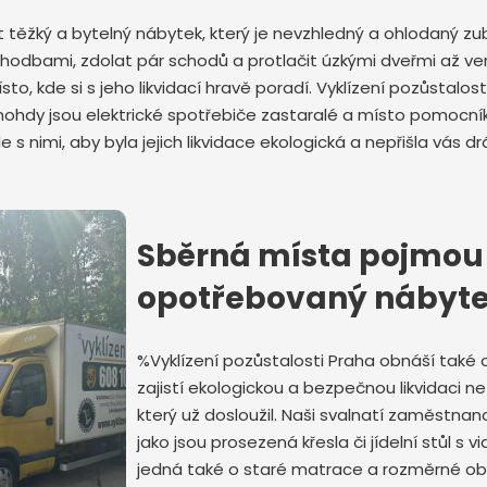
dit těžký a bytelný nábytek, který je nevzhledný a ohlodaný
chodbami, zdolat pár schodů a protlačit úzkými dveřmi až v
to, kde si s jeho likvidací hravě poradí. Vyklízení pozůstalo
Mnohdy jsou elektrické spotřebiče zastaralé a místo pomocní
ale s nimi, aby byla jejich likvidace ekologická a nepřišla vás 
Odeslat zprávu
Sběrná místa pojmou 
opotřebovaný nábyt
%Vyklízení pozůstalosti Praha obnáší také
zajistí ekologickou a bezpečnou likvidaci n
který už dosloužil. Naši svalnatí zaměstnanc
jako jsou prosezená křesla či jídelní stůl s 
jedná také o staré matrace a rozměrné obýv