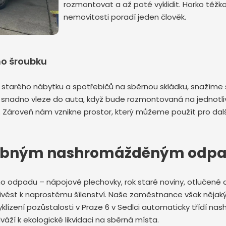
rozmontovat a až poté vyklidit. Horko těžko
nemovitosti poradí jeden člověk.
ho šroubku
starého nábytku a spotřebičů na sběrnou skládku, snažíme 
snadno vleze do auta, když bude rozmontovaná na jednotlivá
 Zároveň nám vznikne prostor, který můžeme použít pro dalš
s drobným nashromážděným od
ného odpadu – nápojové plechovky, rok staré noviny, otlučen
ivést k naprostému šílenství. Naše zaměstnance však nějaký
yklízení pozůstalosti v Praze 6 v Sedlci automaticky třídí na
váží k ekologické likvidaci na sběrná místa.