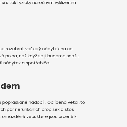
 si s tak fyzicky náročným vyklizením
se rozebrat veškerý nábytek na co
 prkna, než když se ji budeme snažit
í nábytek a spotřebiče.
padem
é a popraskané nádobí… Oblíbená věta „to
ch pár nefunkčních propisek a štos
shromážděné věci, které jsou určené k