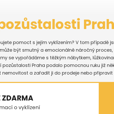
pozůstalosti Pra
ebujete pomoct s jejím vyklízením? V tom případě js
ch může být smutný a emocionálně náročný proces
a my se vypořádáme s těžkým nábytkem, lůžkovinam
ení pozůstalosti Praha podalo pomocnou ruku již něk
t nemovitost a zařadit ji do prodeje nebo připravit 
E ZDARMA
mací o vyklízení