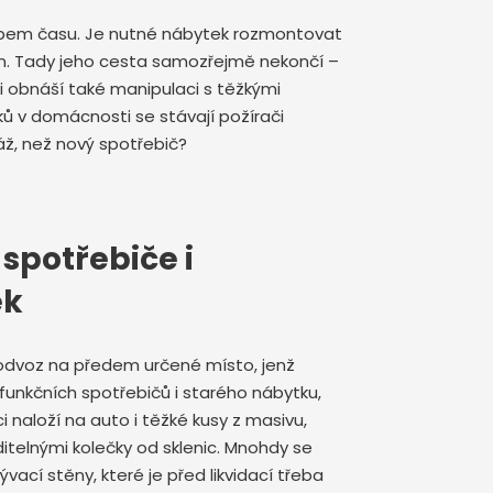
 zubem času. Je nutné nábytek rozmontovat
en. Tady jeho cesta samozřejmě nekončí –
sti obnáší také manipulaci s těžkými
ků v domácnosti se stávají požírači
dráž, než nový spotřebič?
spotřebiče i
ek
 odvoz na předem určené místo, jenž
efunkčních spotřebičů i starého nábytku,
i naloží na auto i těžké kusy z masivu,
viditelnými kolečky od sklenic. Mnohdy se
ací stěny, které je před likvidací třeba