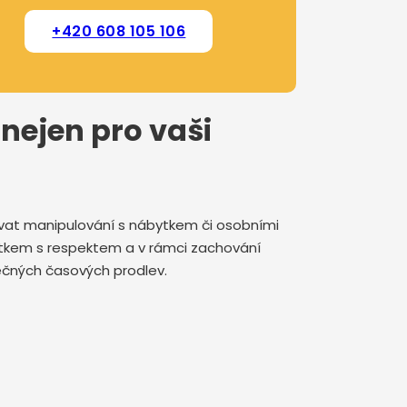
+420 608 105 106
 nejen pro vaši
rovat manipulování s nábytkem či osobními
jetkem s respektem a v rámci zachování
ytečných časových prodlev.