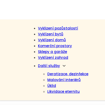
Vyklizení pozůstalostí
Vyklízení bytů
Vyklízení domů
Komerční prostory
Sklepy a garáže
Vyklízení zahrad
Další služby
Deratizace, dezinfekce
Malování interiérů
Úklid
Likvidace eternitu