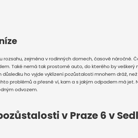
níze
ému rozsahu, zejména v rodinných domech, časově náročné. Ča
dem. Také nemá tak prostorné auto, do kterého by veškerý n
ůsledku ho vyjde vyklízení pozůstalosti mnohem dráž, než kd
chto problémů a přesně ví, kam a s jakým odpadem má jet. 
ásledným odvozem.
ozůstalosti v Praze 6 v Sedl