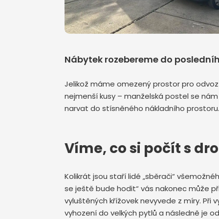
Nábytek rozebereme do poslední
Jelikož máme omezený prostor pro odvoz 
nejmenší kusy – manželská postel se nám 
narvat do stísněného nákladního prostoru.
Víme, co si počít 
Kolikrát jsou staří lidé „sběrači“ všemož
se ještě bude hodit“ vás nakonec může př
vyluštěných křížovek nevyvede z míry. Při v
vyhození do velkých pytlů a následně je od