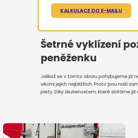
KALKULACE DO E-MAILU
Šetrné vyklízení po
peněženku
Jelikož se v tomto oboru pohybujeme již n
věcmi jejich nejbližších. Proto jsou naši
piety. Díky zkušenostem, které sbíráme již 