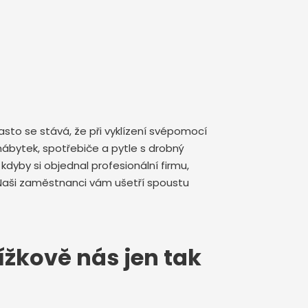
sto se stává, že při vyklízení svépomocí
ábytek, spotřebiče a pytle s drobný
yby si objednal profesionální firmu,
Naši zaměstnanci vám ušetří spoustu
řížkově nás jen tak