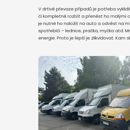
V drtivé převaze případů je potřeba vykli
či kompletně rozbít a přenést ho malými 
je nutné ho naložit na auto a odvést na mís
spotřebiči – lednice, pračka, myčka atd. 
energie. Proto je lepší je zlikvidovat. Kam 