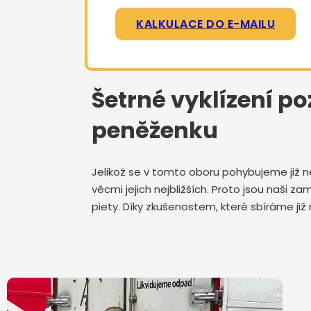
KALKULACE DO E-MAILU
Šetrné vyklízení po
peněženku
Jelikož se v tomto oboru pohybujeme již n
věcmi jejich nejbližších. Proto jsou naši
piety. Díky zkušenostem, které sbíráme již 