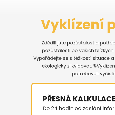
Vyklízení 
Zdědili jste pozůstalost a potř
pozůstalosti po vašich blízký
Vypořádejte se s těžkostí situace 
ekologicky zlikvidovat. %Vyklíz
potřebovali vyčisti
PŘESNÁ KALKULAC
Do 24 hodin od zaslání infor