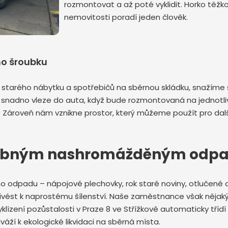
rozmontovat a až poté vyklidit. Horko těžko
nemovitosti poradí jeden člověk.
ho šroubku
starého nábytku a spotřebičů na sběrnou skládku, snažíme 
snadno vleze do auta, když bude rozmontovaná na jednotlivá
 Zároveň nám vznikne prostor, který můžeme použít pro dalš
s drobným nashromážděným od
ného odpadu – nápojové plechovky, rok staré noviny, otlučen
ivést k naprostému šílenství. Naše zaměstnance však nějaký
vyklízení pozůstalosti v Praze 8 ve Střížkově automaticky tří
váží k ekologické likvidaci na sběrná místa.