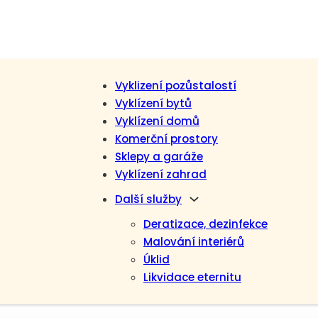
Vyklizení pozůstalostí
Vyklízení bytů
Vyklízení domů
Komerční prostory
Sklepy a garáže
Vyklízení zahrad
Další služby
Deratizace, dezinfekce
Malování interiérů
Úklid
Likvidace eternitu