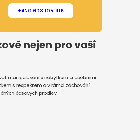
+420 608 105 106
žkově nejen pro vaši
rovat manipulování s nábytkem či osobními
jetkem s respektem a v rámci zachování
ytečných časových prodlev.