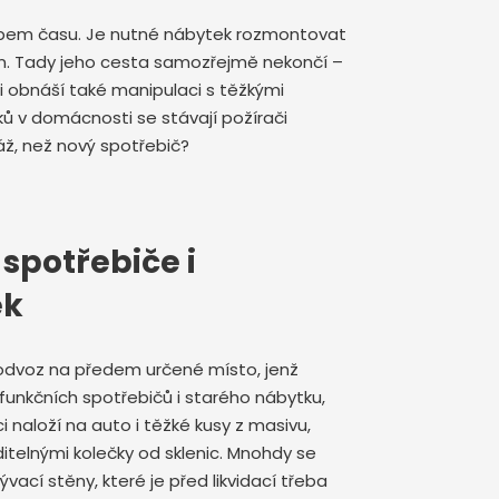
 zubem času. Je nutné nábytek rozmontovat
en. Tady jeho cesta samozřejmě nekončí –
sti obnáší také manipulaci s těžkými
ků v domácnosti se stávají požírači
dráž, než nový spotřebič?
spotřebiče i
ek
 odvoz na předem určené místo, jenž
efunkčních spotřebičů i starého nábytku,
i naloží na auto i těžké kusy z masivu,
viditelnými kolečky od sklenic. Mnohdy se
ací stěny, které je před likvidací třeba