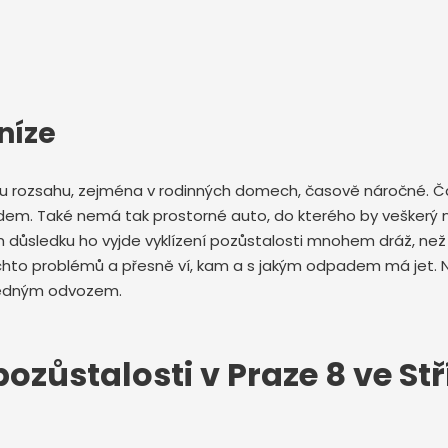
níze
ému rozsahu, zejména v rodinných domech, časově náročné. Ča
dem. Také nemá tak prostorné auto, do kterého by veškerý n
ůsledku ho vyjde vyklízení pozůstalosti mnohem dráž, než kd
chto problémů a přesně ví, kam a s jakým odpadem má jet. 
ásledným odvozem.
ozůstalosti v Praze 8 ve St