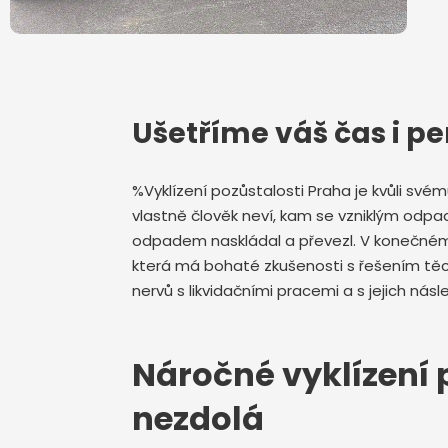
Ušetříme váš čas i pe
%Vyklízení pozůstalosti Praha je kvůli sv
vlastně člověk neví, kam se vzniklým odpa
odpadem naskládal a převezl. V konečném d
která má bohaté zkušenosti s řešením tě
nervů s likvidačními pracemi a s jejich n
Náročné vyklízení p
nezdolá