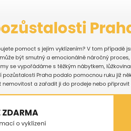
pozůstalosti Praha
ebujete pomoct s jejím vyklízením? V tom případě js
ch může být smutný a emocionálně náročný proces
a my se vypořádáme s těžkým nábytkem, lůžkovinam
ení pozůstalosti Praha podalo pomocnou ruku již něk
t nemovitost a zařadit ji do prodeje nebo připravit 
E ZDARMA
mací o vyklízení