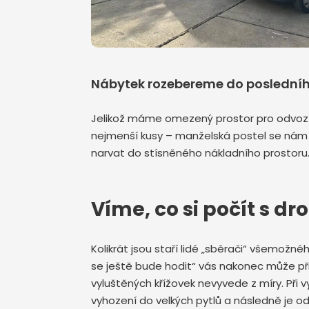
Nábytek rozebereme do poslední
Jelikož máme omezený prostor pro odvoz 
nejmenší kusy – manželská postel se nám 
narvat do stísněného nákladního prostoru.
Víme, co si počít 
Kolikrát jsou staří lidé „sběrači“ všemož
se ještě bude hodit“ vás nakonec může př
vyluštěných křížovek nevyvede z míry. Při 
vyhození do velkých pytlů a následně je od