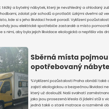
dit těžký a bytelný nábytek, který je nevzhledný a ohlodaný
chodbami, zdolat pár schodů a protlačit úzkými dveřmi až v
to, kde si s jeho likvidací hravě poradí. Vyklízení pozůstalo
Mnohdy jsou elektrické spotřebiče zastaralé a místo pomocní
ale s nimi, aby byla jejich likvidace ekologická a nepřišla vás 
Odeslat zprávu
Sběrná místa pojmou 
opotřebovaný nábyt
%Vyklízení pozůstalosti Praha obnáší také
zajistí ekologickou a bezpečnou likvidaci n
který už dosloužil. Naši svalnatí zaměstnanc
jako jsou prosezená křesla či jídelní stůl s 
jedná také o staré matrace a rozměrné obýv