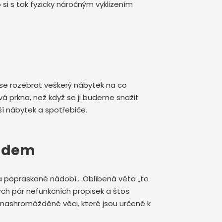
 si s tak fyzicky náročným vyklizením
se rozebrat veškerý nábytek na co
 prkna, než když se ji budeme snažit
í nábytek a spotřebiče.
padem
é a popraskané nádobí… Oblíbená věta „to
ch pár nefunkčních propisek a štos
dí nashromážděné věci, které jsou určené k