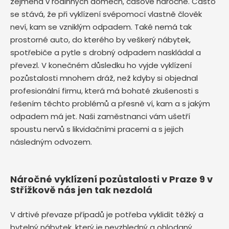
zejména v rodinných domech, časově náročné. Často
se stává, že při vyklízení svépomocí vlastně člověk
neví, kam se vzniklým odpadem. Také nemá tak
prostorné auto, do kterého by veškerý nábytek,
spotřebiče a pytle s drobný odpadem naskládal a
převezl. V konečném důsledku ho vyjde vyklízení
pozůstalosti mnohem dráž, než kdyby si objednal
profesionální firmu, která má bohaté zkušenosti s
řešením těchto problémů a přesně ví, kam a s jakým
odpadem má jet. Naši zaměstnanci vám ušetří
spoustu nervů s likvidačními pracemi a s jejich
následným odvozem.
Náročné vyklízení pozůstalosti v Praze 9 v
Střížkově nás jen tak nezdolá
V drtivé převaze případů je potřeba vyklidit těžký a
bytelný nábytek, který je nevzhledný a ohlodaný