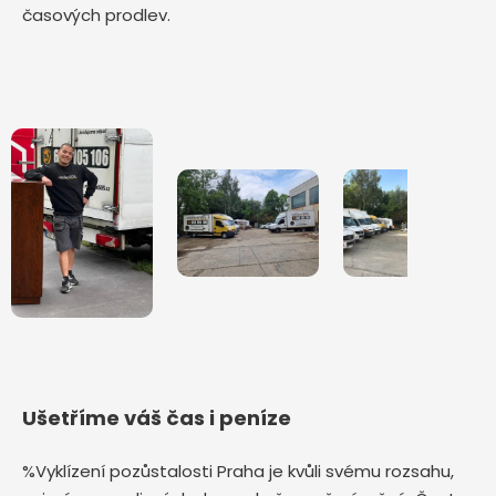
časových prodlev.
Ušetříme váš čas i peníze
%Vyklízení pozůstalosti Praha je kvůli svému rozsahu,