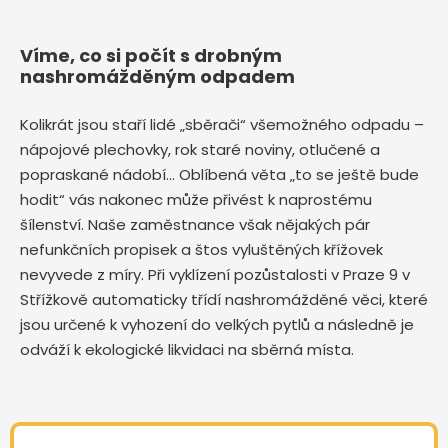
Víme, co si počít s drobným
nashromážděným odpadem
Kolikrát jsou staří lidé „sběrači“ všemožného odpadu –
nápojové plechovky, rok staré noviny, otlučené a
popraskané nádobí… Oblíbená věta „to se ještě bude
hodit“ vás nakonec může přivést k naprostému
šílenství. Naše zaměstnance však nějakých pár
nefunkčních propisek a štos vyluštěných křížovek
nevyvede z míry. Při vyklízení pozůstalosti v Praze 9 v
Střížkově automaticky třídí nashromážděné věci, které
jsou určené k vyhození do velkých pytlů a následně je
odváží k ekologické likvidaci na sběrná místa.