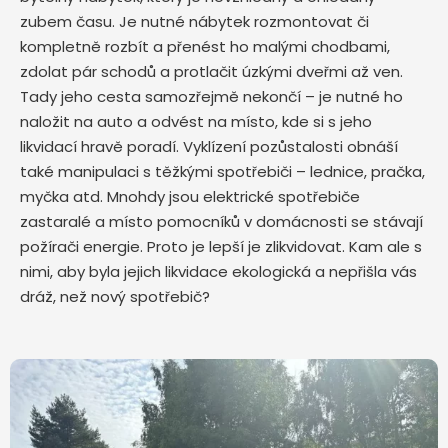
zubem času. Je nutné nábytek rozmontovat či
kompletně rozbít a přenést ho malými chodbami,
zdolat pár schodů a protlačit úzkými dveřmi až ven.
Tady jeho cesta samozřejmě nekončí – je nutné ho
naložit na auto a odvést na místo, kde si s jeho
likvidací hravě poradí. Vyklízení pozůstalosti obnáší
také manipulaci s těžkými spotřebiči – lednice, pračka,
myčka atd. Mnohdy jsou elektrické spotřebiče
zastaralé a místo pomocníků v domácnosti se stávají
požírači energie. Proto je lepší je zlikvidovat. Kam ale s
nimi, aby byla jejich likvidace ekologická a nepřišla vás
dráž, než nový spotřebič?