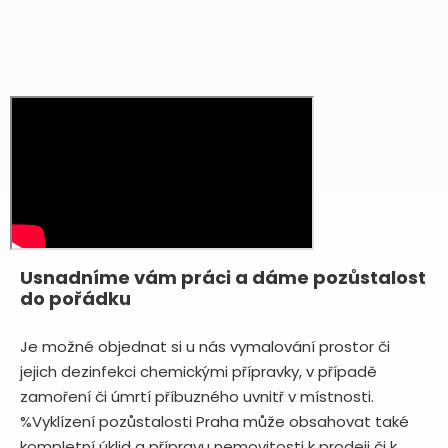
Usnadníme vám práci a dáme pozůstalost
do pořádku
Je možné objednat si u nás vymalování prostor či
jejich dezinfekci chemickými přípravky, v případě
zamoření či úmrtí příbuzného uvnitř v místnosti.
%Vyklízení pozůstalosti Praha může obsahovat také
kompletní úklid a přípravu nemovitosti k prodeji či k