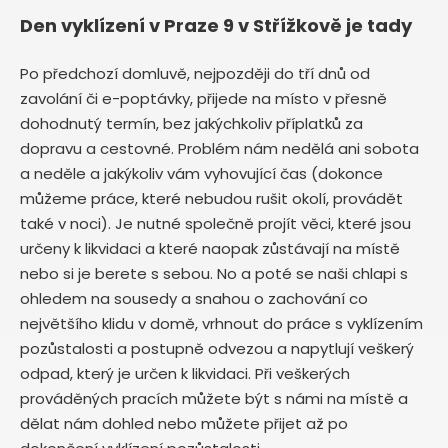
Den vyklízení v Praze 9 v Střížkově je tady
Po předchozí domluvě, nejpozději do tří dnů od
zavolání či e-poptávky, přijede na místo v přesně
dohodnutý termín, bez jakýchkoliv příplatků za
dopravu a cestovné. Problém nám nedělá ani sobota
a neděle a jakýkoliv vám vyhovující čas (dokonce
můžeme práce, které nebudou rušit okolí, provádět
také v noci). Je nutné společně projít věci, které jsou
určeny k likvidaci a které naopak zůstávají na místě
nebo si je berete s sebou. No a poté se naši chlapi s
ohledem na sousedy a snahou o zachování co
největšího klidu v domě, vrhnout do práce s vyklízením
pozůstalosti a postupně odvezou a napytlují veškerý
odpad, který je určen k likvidaci. Při veškerých
prováděných pracích můžete být s námi na místě a
dělat nám dohled nebo můžete přijet až po