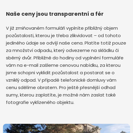
Naše ceny jsou transparentní a fér
V již zmiňovaném formuláři vyplníte přibližný objem
pozůstalosti, kterou je třeba zlikvidovat – od tohoto
jediného údaje se odvíjí naše cena. Platíte totiž pouze
za množství odpadu, který odvezeme na skládku či
sběrný dvůr. Přibližně do hodiny od vyplnění formuláře
vám na e-mail zašleme cenovou nabídku, za kterou
jsme schopni vyklidit pozůstalost a postarat se o
vzniklý odpad. V případě telefonické domluvy vám
cenu sdělíme obratem. Pro ještě přesnější odhad
sumy, kterou zaplatíte, je možné nám zaslat také
fotografie vyklízeného objektu.