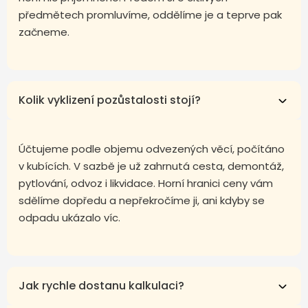
předmětech promluvíme, oddělíme je a teprve pak
začneme.
Kolik vyklizení pozůstalosti stojí?
Účtujeme podle objemu odvezených věcí, počítáno
v kubících. V sazbě je už zahrnutá cesta, demontáž,
pytlování, odvoz i likvidace. Horní hranici ceny vám
sdělíme dopředu a nepřekročíme ji, ani kdyby se
odpadu ukázalo víc.
Jak rychle dostanu kalkulaci?