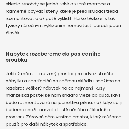
sklenic. Mnohdy se jedná také o staré matrace a
rozměrné obývací stěny, které je před likvidací třeba
rozmontovat a až poté vyklidit. Horko těžko si s tak
fyzicky náročným vyklizením nemovitosti poradí jeden
člověk.
Nábytek rozebereme do posledního
šroubku
Jelikož máme omezený prostor pro odvoz starého
nábytku a spotřebičů na sběrnou skládku, snažíme se
rozebrat veškerý nábytek na co nejmenší kusy –
manželská postel se nám snadno vleze do auta, když
bude rozmontovaná na jednotlivá prkna, než když se ji
budeme snažit narvat do stísněného nákladního
prostoru. Zároveň nám vznikne prostor, který můžeme
použít pro další nábytek a spotřebiče.