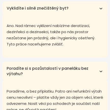
Vyklidíte i silně znečištěný byt?
Ano. Nad rámec vyklizení nabízíme deratizaci,
dezinfekci a dezinsekci, takže po nás prostor
nezůstane jen prázdný, ale i hygienicky ošetřený.
Tyto práce naceňujeme zvlášť.
Poradíte si s pozůstalostí v paneláku bez
výtahu?
Poradíme, a bez příplatku. Patro ani nefunkční výtah
cenu neovlivní – platíte vždy jen za objem věcí, které
odvezeme. Nosit věci po schodech je součást naší
práce, ne důvod k navýšení.