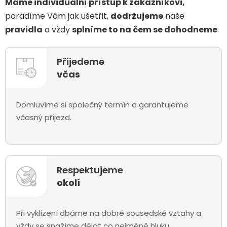
Máme individuální přístup k zákazníkovi,
poradíme Vám jak ušetřit,
dodržujeme
naše
pravidla
a vždy
splníme to na čem se dohodneme
.
Přijedeme
včas
Domluvíme si společný termín a garantujeme
včasný příjezd.
Respektujeme
okolí
Při vyklízení dbáme na dobré sousedské vztahy a
vždy se snažíme dělat co nejméně hluku.