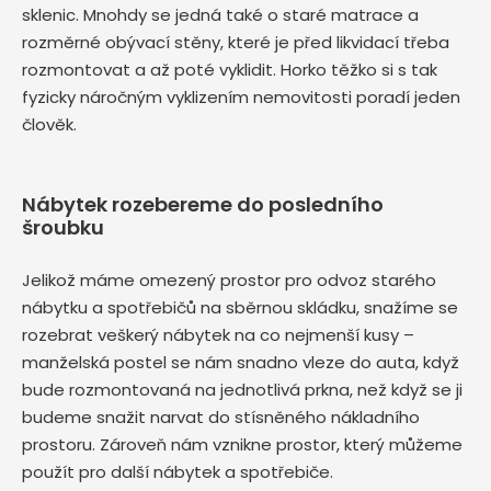
sklenic. Mnohdy se jedná také o staré matrace a
rozměrné obývací stěny, které je před likvidací třeba
rozmontovat a až poté vyklidit. Horko těžko si s tak
fyzicky náročným vyklizením nemovitosti poradí jeden
člověk.
Nábytek rozebereme do posledního
šroubku
Jelikož máme omezený prostor pro odvoz starého
nábytku a spotřebičů na sběrnou skládku, snažíme se
rozebrat veškerý nábytek na co nejmenší kusy –
manželská postel se nám snadno vleze do auta, když
bude rozmontovaná na jednotlivá prkna, než když se ji
budeme snažit narvat do stísněného nákladního
prostoru. Zároveň nám vznikne prostor, který můžeme
použít pro další nábytek a spotřebiče.