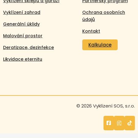
Vyklízení sklepů a garáží
Partnerský program
Vyklízení zahrad
Ochrana osobních
údajů
Generální úklidy
Kontakt
Malování prostor
Kalkulace
Deratizace, dezinfekce
Likvidace eternitu
Volejte nonstop
© 2026 Vyklízení SOS, s.r.o.
+420 608 105 106