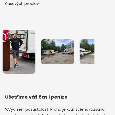
časových prodlev.
Ušetříme váš čas i peníze
%Vyklízení pozůstalosti Praha je kvůli svému rozsahu,