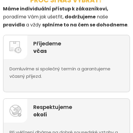
PROČ SI NÁS VYBRAT?
Máme individuální přístup k zákazníkovi,
poradíme Vám jak ušetřit,
dodržujeme
naše
pravidla
a vždy
splníme to na čem se dohodneme
.
Přijedeme
včas
Domluvíme si společný termín a garantujeme
včasný příjezd.
Respektujeme
okolí
Při vyklízení dbáme na dobré sousedské vztahy a