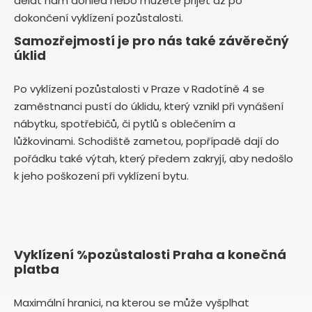
dělat nám dohled nebo můžete přijet až po
dokončení vyklízení pozůstalosti.
Samozřejmostí je pro nás také závěrečný
úklid
Po vyklízení pozůstalosti v Praze v Radotíně 4 se
zaměstnanci pustí do úklidu, který vznikl při vynášení
nábytku, spotřebičů, či pytlů s oblečením a
lůžkovinami. Schodiště zametou, popřípadě dají do
pořádku také výtah, který předem zakryjí, aby nedošlo
k jeho poškození při vyklízení bytu.
Vyklízení %pozůstalosti Praha a konečná
platba
Maximální hranici, na kterou se může vyšplhat