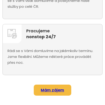
se s Vámi však domluvíme a poskytneme naše
služby po celé ČR.
Pracujeme
nonstop 24/7
Rádi se s Vámi domluvíme na jakémkoliv termínu.
Jsme flexibilní. Můžeme některé práce provádět
přes noc.
Mám zájem