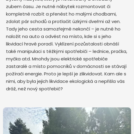
zubem času. Je nutné nábytek rozmontovat či
kompletně rozbít a přenést ho malými chodbami,
zdolat pár schodů a protlačit úzkými dveřmi až ven.
Tady jeho cesta samozřejmě nekončí – je nutné ho
naložit na auto a odvést na místo, kde si s jeho
likvidací hravě poradí. Vyklízení pozůstalosti obnáší
také manipulaci s těžkými spotřebiči – lednice, pračka,
myčka atd. Mnohdy jsou elektrické spotřebiče
zastaralé a místo pomocníků v domácnosti se stávají
požírači energie. Proto je lepší je zlikvidovat. Kam ale s
nimi, aby byla jejich likvidace ekologická a nepřišla vás
dráž, než nový spotřebič?