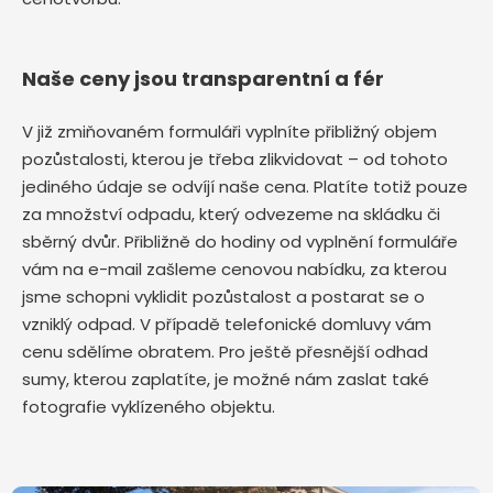
Naše ceny jsou transparentní a fér
V již zmiňovaném formuláři vyplníte přibližný objem
pozůstalosti, kterou je třeba zlikvidovat – od tohoto
jediného údaje se odvíjí naše cena. Platíte totiž pouze
za množství odpadu, který odvezeme na skládku či
sběrný dvůr. Přibližně do hodiny od vyplnění formuláře
vám na e-mail zašleme cenovou nabídku, za kterou
jsme schopni vyklidit pozůstalost a postarat se o
vzniklý odpad. V případě telefonické domluvy vám
cenu sdělíme obratem. Pro ještě přesnější odhad
sumy, kterou zaplatíte, je možné nám zaslat také
fotografie vyklízeného objektu.