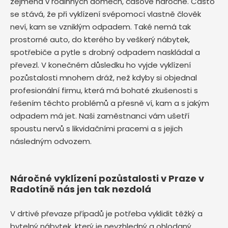
zejména v rodinných domech, časově náročné. Často
se stává, že při vyklízení svépomocí vlastně člověk
neví, kam se vzniklým odpadem. Také nemá tak
prostorné auto, do kterého by veškerý nábytek,
spotřebiče a pytle s drobný odpadem naskládal a
převezl. V konečném důsledku ho vyjde vyklízení
pozůstalosti mnohem dráž, než kdyby si objednal
profesionální firmu, která má bohaté zkušenosti s
řešením těchto problémů a přesně ví, kam a s jakým
odpadem má jet. Naši zaměstnanci vám ušetří
spoustu nervů s likvidačními pracemi a s jejich
následným odvozem.
Náročné vyklízení pozůstalosti v Praze v
Radotíně nás jen tak nezdolá
V drtivé převaze případů je potřeba vyklidit těžký a
bytelný nábytek, který je nevzhledný a ohlodaný