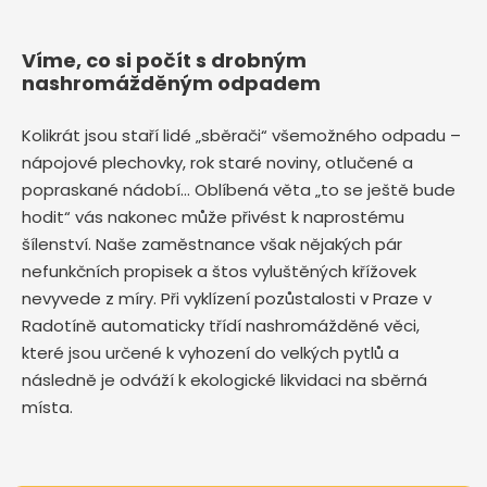
Víme, co si počít s drobným
nashromážděným odpadem
Kolikrát jsou staří lidé „sběrači“ všemožného odpadu –
nápojové plechovky, rok staré noviny, otlučené a
popraskané nádobí… Oblíbená věta „to se ještě bude
hodit“ vás nakonec může přivést k naprostému
šílenství. Naše zaměstnance však nějakých pár
nefunkčních propisek a štos vyluštěných křížovek
nevyvede z míry. Při vyklízení pozůstalosti v Praze v
Radotíně automaticky třídí nashromážděné věci,
které jsou určené k vyhození do velkých pytlů a
následně je odváží k ekologické likvidaci na sběrná
místa.