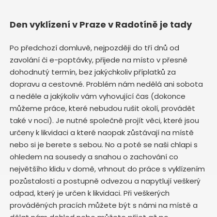
Den vyklízení v Praze v Radotíně je tady
Po předchozí domluvě, nejpozději do tří dnů od
zavolání či e-poptávky, přijede na místo v přesně
dohodnutý termín, bez jakýchkoliv příplatků za
dopravu a cestovné. Problém nám nedělá ani sobota
a neděle a jakýkoliv vám vyhovující čas (dokonce
můžeme práce, které nebudou rušit okolí, provádět
také v noci). Je nutné společně projít věci, které jsou
určeny k likvidaci a které naopak zůstávají na místě
nebo si je berete s sebou. No a poté se naši chlapi s
ohledem na sousedy a snahou o zachování co
největšího klidu v domě, vrhnout do práce s vyklízením
pozůstalosti a postupně odvezou a napytlují veškerý
odpad, který je určen k likvidaci. Při veškerých
prováděných pracích můžete být s námi na místě a