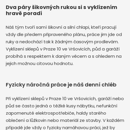
Dva páry šikovných rukou si s vyklízením
hravě poradí
Náš tým tvoří samí šikovní a silní chlapi, kteří pracují
vždy dle předem připraveného plánu, práce jim jde od
ruky a nedochází tak k žádným časovým prodlevám.
Vyklízení sklepů v Praze 10 ve Vršovicích, půd a garáží
probíhá s respektem k daným věcem a s ohledem na
jejich možnou citovou hodnotu.
Fyzicky náročná práce je náš denní chléb
Při vyklízení sklepů v Praze 10 ve Vršovicích, garáží nebo
půd se často jedná o těžké kusy nábytku, nefunkční
zapomenuté elektrospotřebiče, haldy starého
oblečení a lůžkovin nebo materiál ze stavby. V každém
případě jde vždy o fyzicky namáhavou práci, jež by