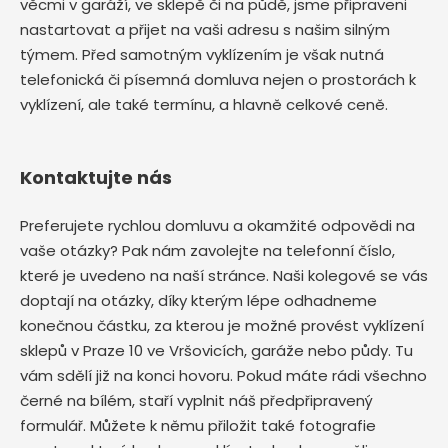
věcmi v garáží, ve sklepě či na půdě, jsme připraveni
nastartovat a přijet na vaši adresu s našim silným
týmem. Před samotným vyklízením je však nutná
telefonická či písemná domluva nejen o prostorách k
vyklízení, ale také termínu, a hlavně celkové ceně.
Kontaktujte nás
Preferujete rychlou domluvu a okamžité odpovědi na
vaše otázky? Pak nám zavolejte na telefonní číslo,
které je uvedeno na naší stránce. Naši kolegové se vás
doptají na otázky, díky kterým lépe odhadneme
konečnou částku, za kterou je možné provést vyklízení
sklepů v Praze 10 ve Vršovicích, garáže nebo půdy. Tu
vám sdělí již na konci hovoru. Pokud máte rádi všechno
černé na bílém, staří vyplnit náš předpřipravený
formulář. Můžete k němu přiložit také fotografie