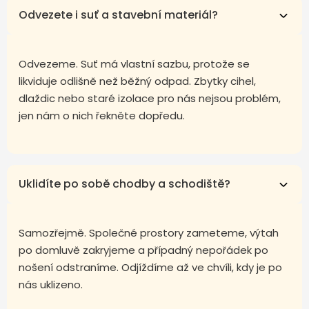
Odvezete i suť a stavební materiál?
Odvezeme. Suť má vlastní sazbu, protože se
likviduje odlišně než běžný odpad. Zbytky cihel,
dlaždic nebo staré izolace pro nás nejsou problém,
jen nám o nich řekněte dopředu.
Uklidíte po sobě chodby a schodiště?
Samozřejmě. Společné prostory zameteme, výtah
po domluvě zakryjeme a případný nepořádek po
nošení odstraníme. Odjíždíme až ve chvíli, kdy je po
nás uklizeno.