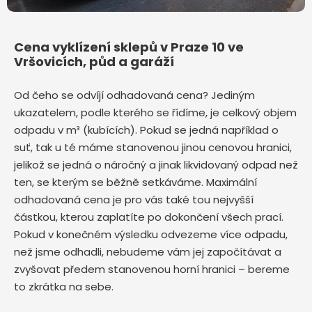
Cena vyklízení sklepů v Praze 10 ve
Vršovicích, půd a garáží
Od čeho se odvíjí odhadovaná cena? Jediným
ukazatelem, podle kterého se řídíme, je celkový objem
odpadu v m³ (kubících). Pokud se jedná například o
suť, tak u té máme stanovenou jinou cenovou hranici,
jelikož se jedná o náročný a jinak likvidovaný odpad než
ten, se kterým se běžně setkáváme. Maximální
odhadovaná cena je pro vás také tou nejvyšší
částkou, kterou zaplatíte po dokončení všech prací.
Pokud v konečném výsledku odvezeme více odpadu,
než jsme odhadli, nebudeme vám jej započítávat a
zvyšovat předem stanovenou horní hranici – bereme
to zkrátka na sebe.