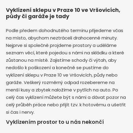
Vyklízení sklepu v Praze 10 ve Vršovicích,
půdy či garáže je tady
Podle předem dohodnutého termínu přijedeme včas
na místo, abychom neztráceli drahocenné minuty.
Nejprve si společně projdeme prostory a uděláme
seznam věcí, které pojedou s námi na skládku a které
zůstanou na místě. Zajistíme schody či výtah, aby
nedošlo k poškození a konečně se pustíme do
vyklízení sklepu v Praze 10 ve Vršovicích, půdy nebo
garáže. Veškerý rozměrný odpad rozebereme na
menší kusy a zbytek naložíme v pytlích na auto. Po
celý čas vyklízení můžete být s námi a dávat pozor na
celý průběh práce nebo přijít tzv. k hotovému a ušetřit
si čas i nervy.
Vyklizením prostor to u nás nekončí