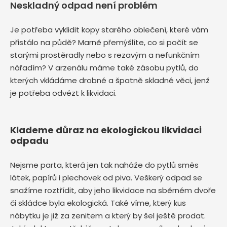
Neskladný odpad není problém
Je potřeba vyklidit kopy starého oblečení, které vám
přistálo na půdě? Marně přemýšlíte, co si počít se
starými prostěradly nebo s rezavým a nefunkčním
nářadím? V arzenálu máme také zásobu pytlů, do
kterých vkládáme drobné a špatně skladné věci, jenž
je potřeba odvézt k likvidaci.
Klademe důraz na ekologickou likvidaci
odpadu
Nejsme parta, která jen tak naháže do pytlů směs
látek, papírů i plechovek od piva. Veškerý odpad se
snažíme roztřídit, aby jeho likvidace na sběrném dvoře
či skládce byla ekologická. Také víme, který kus
nábytku je již za zenitem a který by šel ještě prodat.