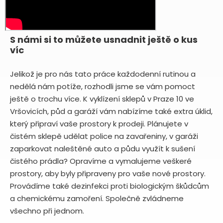
S námi si to můžete usnadnit ještě o kus
víc
Jelikož je pro nás tato práce každodenní rutinou a
nedělá nám potíže, rozhodli jsme se vám pomoct
ještě o trochu více. K vyklízení sklepů v Praze 10 ve
Vršovicích, půd a garáží vám nabízíme také extra úklid,
který připraví vaše prostory k prodeji. Plánujete v
čistém sklepě udělat police na zavařeniny, v garáži
zaparkovat naleštěné auto a půdu využít k sušení
čistého prádla? Opravíme a vymalujeme veškeré
prostory, aby byly připraveny pro vaše nové prostory.
Provádíme také dezinfekci proti biologickým škůdcům
a chemickému zamoření. Společně zvládneme
všechno při jednom.