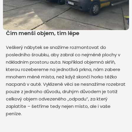
Čím menší objem, tím lépe
Veškerý nábytek se snažíme rozmontovat do
posledního šroubku, aby zabral co nejméně plochy v
nákladním prostoru auta. Například objemná skříň,
kterou rozebereme na jednotlivá prkna, nám zabere
mnohem méně místa, než když skončí horko těžko
nacpaná v autě. Vyklizené věci se nesnažíme rozebrat
pouze z jednoho důvodu, druhým důvodem je totiž
celkový objem odvezeného „odpadu“, za který
zaplatíte – šetříme tedy nejen místo, ale i vaše
peníze.