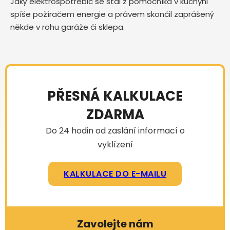
Jaký elektrospotřebič se stal z pomocníka v kuchyni
spíše požíračem energie a právem skončil zaprášený
někde v rohu garáže či sklepa.
PŘESNÁ KALKULACE
ZDARMA
Do 24 hodin od zaslání informací o
vyklízení
KALKULACE DO E-MAILU
Zavolejte nám