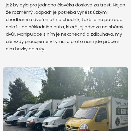
jež by byla pro jednoho člověka doslova za trest. Nejen
že rozměrný „odpad“ je potřeba vynést úzkými
chodbami a dveřmi až na chodník, také je ho potřeba
naložit do nákladního auta, které jej odveze na sběrný
dvůr. Manipulace s ním je nekonečná a zdlouhavá, my
ale vždy pracujeme v týmu, a proto nám jde práce s
ním hezky od ruky.