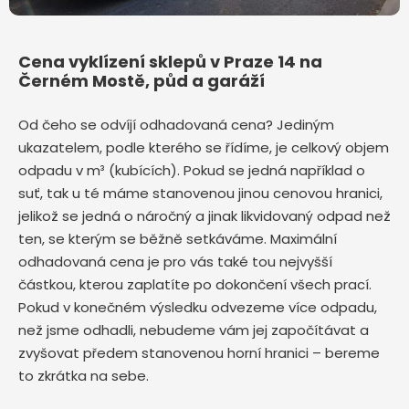
Cena vyklízení sklepů v Praze 14 na
Černém Mostě, půd a garáží
Od čeho se odvíjí odhadovaná cena? Jediným
ukazatelem, podle kterého se řídíme, je celkový objem
odpadu v m³ (kubících). Pokud se jedná například o
suť, tak u té máme stanovenou jinou cenovou hranici,
jelikož se jedná o náročný a jinak likvidovaný odpad než
ten, se kterým se běžně setkáváme. Maximální
odhadovaná cena je pro vás také tou nejvyšší
částkou, kterou zaplatíte po dokončení všech prací.
Pokud v konečném výsledku odvezeme více odpadu,
než jsme odhadli, nebudeme vám jej započítávat a
zvyšovat předem stanovenou horní hranici – bereme
to zkrátka na sebe.