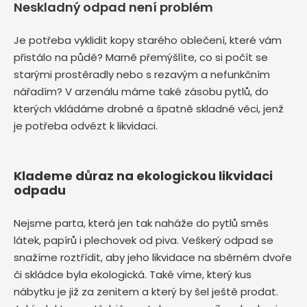
Neskladný odpad není problém
Je potřeba vyklidit kopy starého oblečení, které vám
přistálo na půdě? Marně přemýšlíte, co si počít se
starými prostěradly nebo s rezavým a nefunkčním
nářadím? V arzenálu máme také zásobu pytlů, do
kterých vkládáme drobné a špatně skladné věci, jenž
je potřeba odvézt k likvidaci.
Klademe důraz na ekologickou likvidaci
odpadu
Nejsme parta, která jen tak naháže do pytlů směs
látek, papírů i plechovek od piva. Veškerý odpad se
snažíme roztřídit, aby jeho likvidace na sběrném dvoře
či skládce byla ekologická. Také víme, který kus
nábytku je již za zenitem a který by šel ještě prodat.