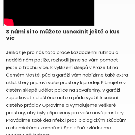
S námi si to můžete usnadnit ještě o kus
víc
Jelikož je pro nás tato práce každodenní rutinou a
nedělá nám potíže, rozhodli jsme se vám pomoct
ještě o trochu více. K vyklízení sklepů v Praze 14 na
Černém Mostě, půd a garáží vám nabízíme také extra
úklid, který připraví vaše prostory k prodeji. Plánujete v
čistém sklepě udělat police na zavařeniny, v garáži
zaparkovat naleštěné auto a půdu využít k sušení
čistého prádla? Opravíme a vymalujeme veškeré
prostory, aby byly připraveny pro vaše nové prostory.
Provádíme také dezinfekci proti biologickým škůdcům
a chemickému zamoření. Společně zvládneme