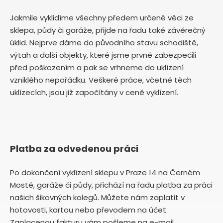
Jakmile vyklidíme všechny předem určené věci ze
sklepa, půdy či garáže, přijde na řadu také závěrečný
úklid. Nejprve dáme do původního stavu schodiště,
výtah a další objekty, které jsme prvně zabezpečili
před poškozením a pak se vrhneme do uklízení
vzniklého nepořádku. Veškeré práce, včetně těch
uklízecích, jsou již započítány v ceně vyklízení.
Platba za odvedenou práci
Po dokončení vyklízení sklepu v Praze 14 na Černém
Mostě, garáže či půdy, přichází na řadu platba za práci
našich šikovných kolegů. Můžete nám zaplatit v
hotovosti, kartou nebo převodem na účet.
Zaplacenou fakturu vám pošleme na e-mail.