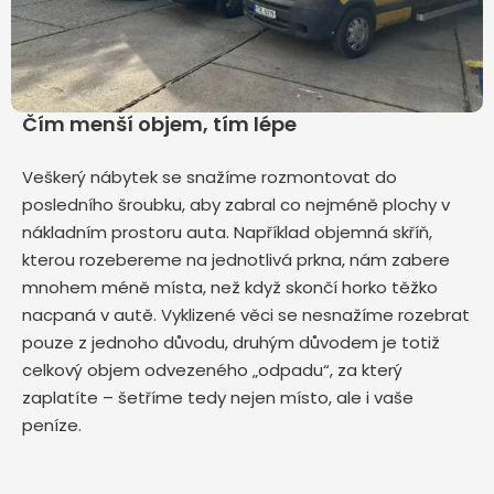
Čím menší objem, tím lépe
Veškerý nábytek se snažíme rozmontovat do
posledního šroubku, aby zabral co nejméně plochy v
nákladním prostoru auta. Například objemná skříň,
kterou rozebereme na jednotlivá prkna, nám zabere
mnohem méně místa, než když skončí horko těžko
nacpaná v autě. Vyklizené věci se nesnažíme rozebrat
pouze z jednoho důvodu, druhým důvodem je totiž
celkový objem odvezeného „odpadu“, za který
zaplatíte – šetříme tedy nejen místo, ale i vaše
peníze.