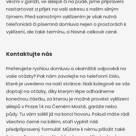
věcmi v garáží, ve sklepě či na půdě, jsme připraveni
nastartovat a přijet na vaši adresu s našim silným
týmem. Před samotným vyklízením je však nutná
telefonická či písemná domluva nejen o prostorách k
vyklízení, ale také termínu, a hlavně celkové ceně.
Kontaktujte nás
Preferujete rychlou domluvu a okamžité odpovědi na
vaše otázky? Pak nám zavolejte na telefonní číslo,
které je uvedeno na naší stránce. Naši kolegové se vás
doptají na otázky, díky kterým lépe odhadneme
konečnou částku, za kterou je možné provést vyklízení
sklepů v Praze 14 na Černém Mostě, garáže nebo
půdy. Tu vám sdělí již na konci hovoru. Pokud máte rádi
všechno černé na bílém, staří vyplnit náš
předpřipravený formulář. Můžete k němu přiložit také