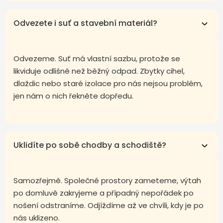
Odvezete i suť a stavební materiál?
Odvezeme. Suť má vlastní sazbu, protože se
likviduje odlišně než běžný odpad. Zbytky cihel,
dlaždic nebo staré izolace pro nás nejsou problém,
jen nám o nich řekněte dopředu.
Uklidíte po sobě chodby a schodiště?
Samozřejmě. Společné prostory zameteme, výtah
po domluvě zakryjeme a případný nepořádek po
nošení odstraníme. Odjíždíme až ve chvíli, kdy je po
nás uklizeno.