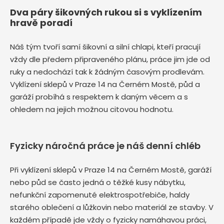
Dva páry šikovných rukou si s vyklízením
hravě poradí
Náš tým tvoří samí šikovní a silní chlapi, kteří pracují
vždy dle předem připraveného plánu, práce jim jde od
ruky a nedochází tak k žádným časovým prodlevám.
Vyklízení sklepů v Praze 14 na Černém Mostě, půd a
garáží probíhá s respektem k daným věcem a s
ohledem na jejich možnou citovou hodnotu.
Fyzicky náročná práce je náš denní chléb
Při vyklízení sklepů v Praze 14 na Černém Mostě, garáží
nebo půd se často jedná o těžké kusy nábytku,
nefunkční zapomenuté elektrospotřebiče, haldy
starého oblečení a lůžkovin nebo materiál ze stavby. V
každém případě jde vždy o fyzicky namáhavou práci,