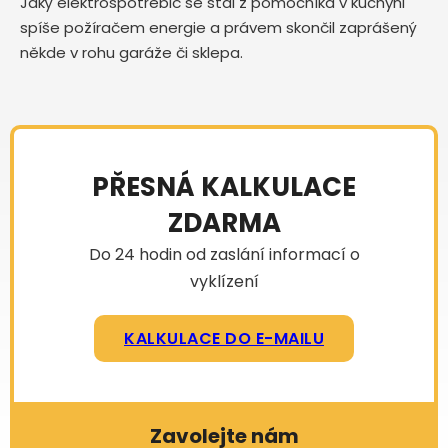
Jaký elektrospotřebič se stal z pomocníka v kuchyni
spíše požíračem energie a právem skončil zaprášený
někde v rohu garáže či sklepa.
PŘESNÁ KALKULACE
ZDARMA
Do 24 hodin od zaslání informací o
vyklízení
KALKULACE DO E-MAILU
Zavolejte nám