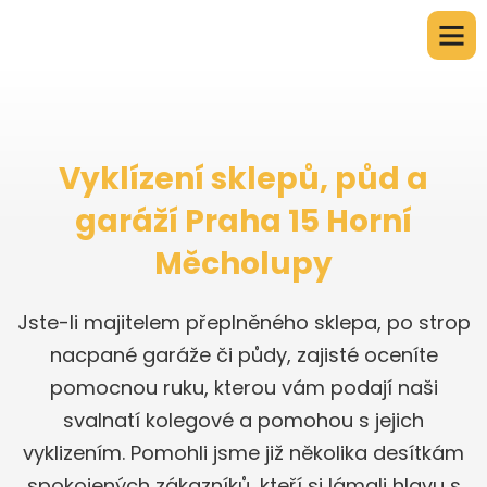
Vyklízení sklepů, půd a
garáží Praha 15 Horní
Měcholupy
Jste-li majitelem přeplněného sklepa, po strop
nacpané garáže či půdy, zajisté oceníte
pomocnou ruku, kterou vám podají naši
svalnatí kolegové a pomohou s jejich
vyklizením. Pomohli jsme již několika desítkám
spokojených zákazníků, kteří si lámali hlavu s