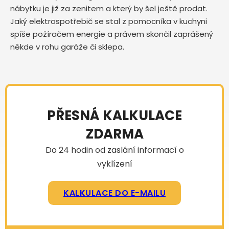
nábytku je již za zenitem a který by šel ještě prodat.
Jaký elektrospotřebič se stal z pomocníka v kuchyni
spíše požíračem energie a právem skončil zaprášený
někde v rohu garáže či sklepa.
PŘESNÁ KALKULACE
ZDARMA
Do 24 hodin od zaslání informací o
vyklízení
KALKULACE DO E-MAILU