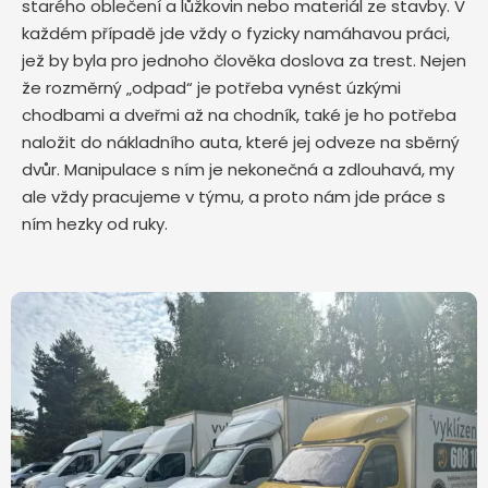
starého oblečení a lůžkovin nebo materiál ze stavby. V
každém případě jde vždy o fyzicky namáhavou práci,
jež by byla pro jednoho člověka doslova za trest. Nejen
že rozměrný „odpad“ je potřeba vynést úzkými
chodbami a dveřmi až na chodník, také je ho potřeba
naložit do nákladního auta, které jej odveze na sběrný
dvůr. Manipulace s ním je nekonečná a zdlouhavá, my
ale vždy pracujeme v týmu, a proto nám jde práce s
ním hezky od ruky.