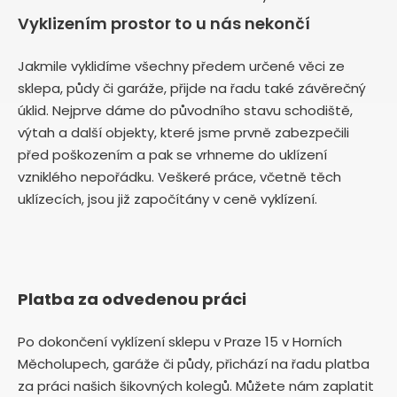
Vyklizením prostor to u nás nekončí
Jakmile vyklidíme všechny předem určené věci ze
sklepa, půdy či garáže, přijde na řadu také závěrečný
úklid. Nejprve dáme do původního stavu schodiště,
výtah a další objekty, které jsme prvně zabezpečili
před poškozením a pak se vrhneme do uklízení
vzniklého nepořádku. Veškeré práce, včetně těch
uklízecích, jsou již započítány v ceně vyklízení.
Platba za odvedenou práci
Po dokončení vyklízení sklepu v Praze 15 v Horních
Měcholupech, garáže či půdy, přichází na řadu platba
za práci našich šikovných kolegů. Můžete nám zaplatit