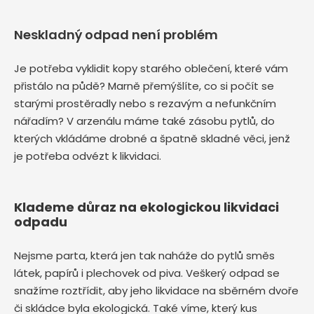
Neskladný odpad není problém
Je potřeba vyklidit kopy starého oblečení, které vám
přistálo na půdě? Marně přemýšlíte, co si počít se
starými prostěradly nebo s rezavým a nefunkčním
nářadím? V arzenálu máme také zásobu pytlů, do
kterých vkládáme drobné a špatně skladné věci, jenž
je potřeba odvézt k likvidaci.
Klademe důraz na ekologickou likvidaci
odpadu
Nejsme parta, která jen tak naháže do pytlů směs
látek, papírů i plechovek od piva. Veškerý odpad se
snažíme roztřídit, aby jeho likvidace na sběrném dvoře
či skládce byla ekologická. Také víme, který kus