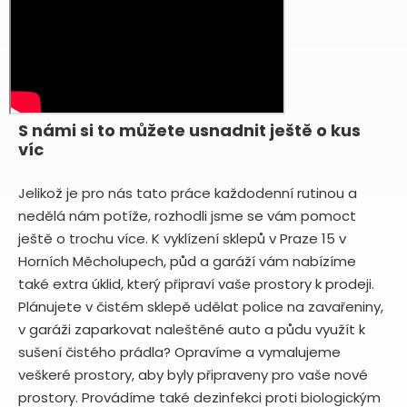
S námi si to můžete usnadnit ještě o kus
víc
Jelikož je pro nás tato práce každodenní rutinou a
nedělá nám potíže, rozhodli jsme se vám pomoct
ještě o trochu více. K vyklízení sklepů v Praze 15 v
Horních Měcholupech, půd a garáží vám nabízíme
také extra úklid, který připraví vaše prostory k prodeji.
Plánujete v čistém sklepě udělat police na zavařeniny,
v garáži zaparkovat naleštěné auto a půdu využít k
sušení čistého prádla? Opravíme a vymalujeme
veškeré prostory, aby byly připraveny pro vaše nové
prostory. Provádíme také dezinfekci proti biologickým