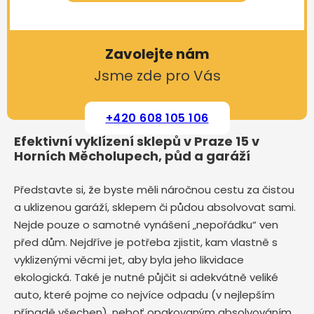
Zavolejte nám
Jsme zde pro Vás
+420 608 105 106
Efektivní vyklízení sklepů v Praze 15 v
Horních Měcholupech, půd a garáží
Představte si, že byste měli náročnou cestu za čistou
a uklizenou garáží, sklepem či půdou absolvovat sami.
Nejde pouze o samotné vynášení „nepořádku“ ven
před dům. Nejdříve je potřeba zjistit, kam vlastně s
vyklizenými věcmi jet, aby byla jeho likvidace
ekologická. Také je nutné půjčit si adekvátně veliké
auto, které pojme co nejvíce odpadu (v nejlepším
případě všechen), neboť opakovaným absolvováním