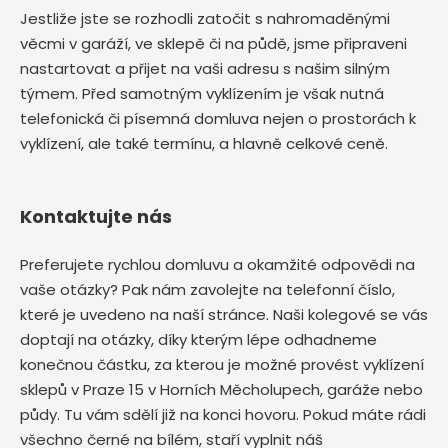
Jestliže jste se rozhodli zatočit s nahromaděnými
věcmi v garáží, ve sklepě či na půdě, jsme připraveni
nastartovat a přijet na vaši adresu s našim silným
týmem. Před samotným vyklízením je však nutná
telefonická či písemná domluva nejen o prostorách k
vyklízení, ale také termínu, a hlavně celkové ceně.
Kontaktujte nás
Preferujete rychlou domluvu a okamžité odpovědi na
vaše otázky? Pak nám zavolejte na telefonní číslo,
které je uvedeno na naší stránce. Naši kolegové se vás
doptají na otázky, díky kterým lépe odhadneme
konečnou částku, za kterou je možné provést vyklízení
sklepů v Praze 15 v Horních Měcholupech, garáže nebo
půdy. Tu vám sdělí již na konci hovoru. Pokud máte rádi
všechno černé na bílém, staří vyplnit náš