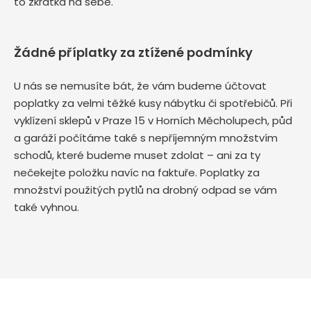
to zkrátka na sebe.
Žádné příplatky za ztížené podmínky
U nás se nemusíte bát, že vám budeme účtovat
poplatky za velmi těžké kusy nábytku či spotřebičů. Při
vyklízení sklepů v Praze 15 v Horních Měcholupech, půd
a garáží počítáme také s nepříjemným množstvím
schodů, které budeme muset zdolat – ani za ty
nečekejte položku navíc na faktuře. Poplatky za
množství použitých pytlů na drobný odpad se vám
také vyhnou.