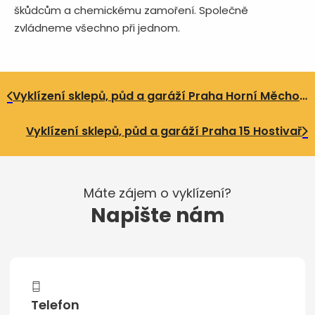
škůdcům a chemickému zamoření. Společně
zvládneme všechno při jednom.
Vyklízení sklepů, půd a garáží Praha Horní Měcholupy
Vyklízení sklepů, půd a garáží Praha 15 Hostivař
Máte zájem o vyklízení?
Napište nám
Telefon