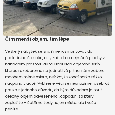
Čím menší objem, tím lépe
Veškerý nábytek se snažíme rozmontovat do
posledního šroubku, aby zabral co nejméně plochy v
nákladním prostoru auta. Například objemná skříň,
kterou rozebereme na jednotlivá prkna, nám zabere
mnohem méně místa, než když skončí horko těžko
nacpaná v autě. Vyklizené věci se nesnažíme rozebrat
pouze z jednoho důvodu, druhým důvodem je totiž
celkový objem odvezeného „odpadu“, za který
zaplatíte – šetříme tedy nejen místo, ale i vaše
peníze.