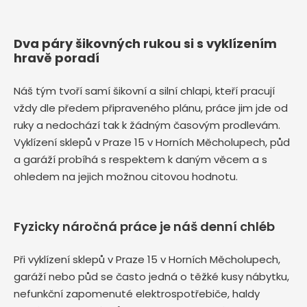
Dva páry šikovných rukou si s vyklízením
hravě poradí
Náš tým tvoří samí šikovní a silní chlapi, kteří pracují
vždy dle předem připraveného plánu, práce jim jde od
ruky a nedochází tak k žádným časovým prodlevám.
Vyklízení sklepů v Praze 15 v Horních Měcholupech, půd
a garáží probíhá s respektem k daným věcem a s
ohledem na jejich možnou citovou hodnotu.
Fyzicky náročná práce je náš denní chléb
Při vyklízení sklepů v Praze 15 v Horních Měcholupech,
garáží nebo půd se často jedná o těžké kusy nábytku,
nefunkční zapomenuté elektrospotřebiče, haldy