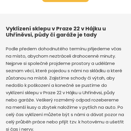
Vyklízení sklepu v Praze 22 v Hájku u
Uhříněvsi, půdy či garáže je tady
Podle předem dohodnutého termínu přijedeme včas
na místo, abychom neztráceli drahocenné minuty.
Nejprve si společně projdeme prostory a uděláme
seznam věcí, které pojedou s námi na skládku a které
zůstanou na místě. Zajistíme schody či výtah, aby
nedošlo k poškození a konečně se pustíme do
vyklízení sklepu v Praze 22 v Hájku u Uhříněvsi, půdy
nebo garáže. Veškerý rozměrný odpad rozebereme
na menší kusy a zbytek naložíme v pytlích na auto. Po
celý čas vyklízení můžete být s námi a dávat pozor na
celý průběh práce nebo přijít tzv. k hotovému a ušetřit
si čas i nervy.