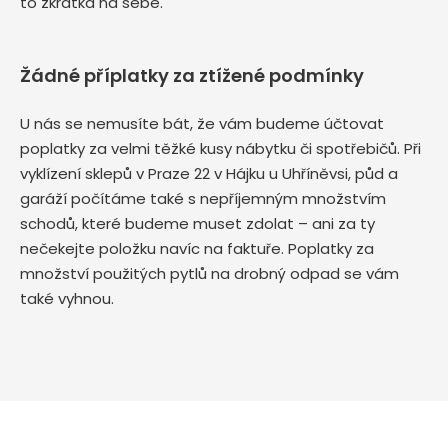
to zkrátka na sebe.
Žádné příplatky za ztížené podmínky
U nás se nemusíte bát, že vám budeme účtovat
poplatky za velmi těžké kusy nábytku či spotřebičů. Při
vyklízení sklepů v Praze 22 v Hájku u Uhříněvsi, půd a
garáží počítáme také s nepříjemným množstvím
schodů, které budeme muset zdolat – ani za ty
nečekejte položku navíc na faktuře. Poplatky za
množství použitých pytlů na drobný odpad se vám
také vyhnou.