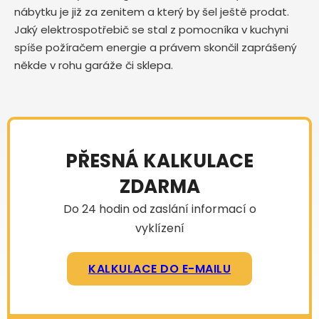
nábytku je již za zenitem a který by šel ještě prodat.
Jaký elektrospotřebič se stal z pomocníka v kuchyni
spíše požíračem energie a právem skončil zaprášený
někde v rohu garáže či sklepa.
PŘESNÁ KALKULACE
ZDARMA
Do 24 hodin od zaslání informací o
vyklízení
KALKULACE DO E-MAILU