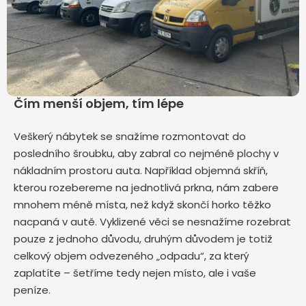
Čím menší objem, tím lépe
Veškerý nábytek se snažíme rozmontovat do
posledního šroubku, aby zabral co nejméně plochy v
nákladním prostoru auta. Například objemná skříň,
kterou rozebereme na jednotlivá prkna, nám zabere
mnohem méně místa, než když skončí horko těžko
nacpaná v autě. Vyklizené věci se nesnažíme rozebrat
pouze z jednoho důvodu, druhým důvodem je totiž
celkový objem odvezeného „odpadu“, za který
zaplatíte – šetříme tedy nejen místo, ale i vaše
peníze.