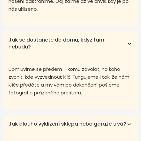
nošení odstraníme. Odjíždíme až ve chvíli, kdy je po
nás uklizeno.
Jak se dostanete do domu, když tam
nebudu?
Domluvíme se předem – komu zavolat, na koho
zvonit, kde vyzvednout klíč. Fungujeme i tak, že nám
klíče předáte a my vám po dokončení pošleme
fotografie prázdného prostoru.
Jak dlouho vyklizení sklepa nebo garáže trvá?