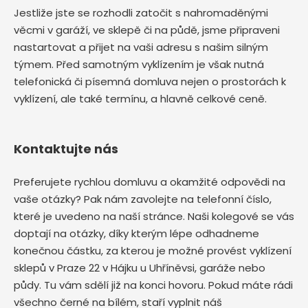
Jestliže jste se rozhodli zatočit s nahromaděnými
věcmi v garáží, ve sklepě či na půdě, jsme připraveni
nastartovat a přijet na vaši adresu s našim silným
týmem. Před samotným vyklízením je však nutná
telefonická či písemná domluva nejen o prostorách k
vyklízení, ale také termínu, a hlavně celkové ceně.
Kontaktujte nás
Preferujete rychlou domluvu a okamžité odpovědi na
vaše otázky? Pak nám zavolejte na telefonní číslo,
které je uvedeno na naší stránce. Naši kolegové se vás
doptají na otázky, díky kterým lépe odhadneme
konečnou částku, za kterou je možné provést vyklízení
sklepů v Praze 22 v Hájku u Uhříněvsi, garáže nebo
půdy. Tu vám sdělí již na konci hovoru. Pokud máte rádi
všechno černé na bílém, staří vyplnit náš