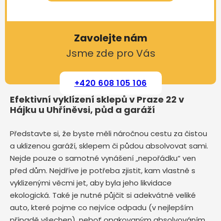
Zavolejte nám
Jsme zde pro Vás
+420 608 105 106
Efektivní vyklízení sklepů v Praze 22 v
Hájku u Uhříněvsi, půd a garáží
Představte si, že byste měli náročnou cestu za čistou
a uklizenou garáží, sklepem či půdou absolvovat sami.
Nejde pouze o samotné vynášení „nepořádku“ ven
před dům. Nejdříve je potřeba zjistit, kam vlastně s
vyklizenými věcmi jet, aby byla jeho likvidace
ekologická. Také je nutné půjčit si adekvátně veliké
auto, které pojme co nejvíce odpadu (v nejlepším
případě všechen), neboť opakovaným absolvováním