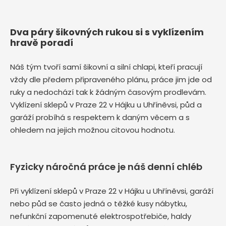
Dva páry šikovných rukou si s vyklízením
hravě poradí
Náš tým tvoří samí šikovní a silní chlapi, kteří pracují
vždy dle předem připraveného plánu, práce jim jde od
ruky a nedochází tak k žádným časovým prodlevám.
Vyklízení sklepů v Praze 22 v Hájku u Uhříněvsi, půd a
garáží probíhá s respektem k daným věcem a s
ohledem na jejich možnou citovou hodnotu.
Fyzicky náročná práce je náš denní chléb
Při vyklízení sklepů v Praze 22 v Hájku u Uhříněvsi, garáží
nebo půd se často jedná o těžké kusy nábytku,
nefunkční zapomenuté elektrospotřebiče, haldy