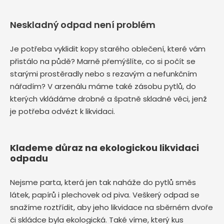
Neskladný odpad není problém
Je potřeba vyklidit kopy starého oblečení, které vám
přistálo na půdě? Marně přemýšlíte, co si počít se
starými prostěradly nebo s rezavým a nefunkčním
nářadím? V arzenálu máme také zásobu pytlů, do
kterých vkládáme drobné a špatně skladné věci, jenž
je potřeba odvézt k likvidaci.
Klademe důraz na ekologickou likvidaci
odpadu
Nejsme parta, která jen tak naháže do pytlů směs
látek, papírů i plechovek od piva. Veškerý odpad se
snažíme roztřídit, aby jeho likvidace na sběrném dvoře
či skládce byla ekologická. Také víme, který kus