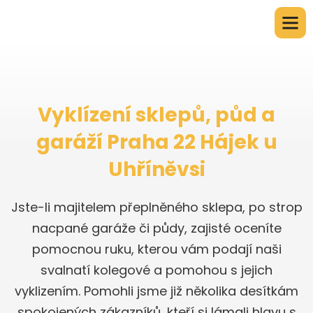
Vyklízení sklepů, půd a
garáží Praha 22 Hájek u
Uhříněvsi
Jste-li majitelem přeplněného sklepa, po strop
nacpané garáže či půdy, zajisté oceníte
pomocnou ruku, kterou vám podají naši
svalnatí kolegové a pomohou s jejich
vyklizením. Pomohli jsme již několika desítkám
spokojených zákazníků, kteří si lámali hlavu s