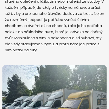
starého oblečení a lůžkovin nebo materiál ze stavby. V
každém případě jde vždy o fyzicky namáhavou práci,
jež by byla pro jednoho člověka doslova za trest. Nejen
že rozměrný „odpad“ je potřeba vynést úzkými
chodbami a dveřmi až na chodník, také je ho potřeba
naložit do nákladního auta, které jej odveze na sběrný
dvůr. Manipulace s ním je nekonečná a zdlouhavá, my
ale vždy pracujeme v týmu, a proto nám jde práce s
ním hezky od ruky.