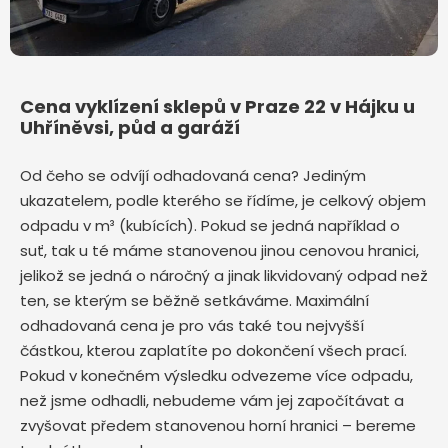
Cena vyklízení sklepů v Praze 22 v Hájku u
Uhříněvsi, půd a garáží
Od čeho se odvíjí odhadovaná cena? Jediným
ukazatelem, podle kterého se řídíme, je celkový objem
odpadu v m³ (kubících). Pokud se jedná například o
suť, tak u té máme stanovenou jinou cenovou hranici,
jelikož se jedná o náročný a jinak likvidovaný odpad než
ten, se kterým se běžně setkáváme. Maximální
odhadovaná cena je pro vás také tou nejvyšší
částkou, kterou zaplatíte po dokončení všech prací.
Pokud v konečném výsledku odvezeme více odpadu,
než jsme odhadli, nebudeme vám jej započítávat a
zvyšovat předem stanovenou horní hranici – bereme