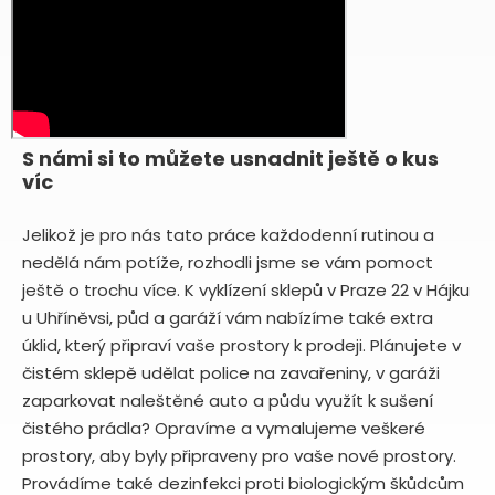
S námi si to můžete usnadnit ještě o kus
víc
Jelikož je pro nás tato práce každodenní rutinou a
nedělá nám potíže, rozhodli jsme se vám pomoct
ještě o trochu více. K vyklízení sklepů v Praze 22 v Hájku
u Uhříněvsi, půd a garáží vám nabízíme také extra
úklid, který připraví vaše prostory k prodeji. Plánujete v
čistém sklepě udělat police na zavařeniny, v garáži
zaparkovat naleštěné auto a půdu využít k sušení
čistého prádla? Opravíme a vymalujeme veškeré
prostory, aby byly připraveny pro vaše nové prostory.
Provádíme také dezinfekci proti biologickým škůdcům