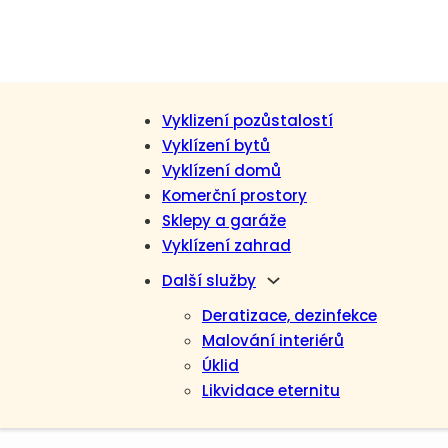
Vyklizení pozůstalostí
Vyklízení bytů
Vyklízení domů
Komerční prostory
Sklepy a garáže
Vyklízení zahrad
Další služby
Deratizace, dezinfekce
Malování interiérů
Úklid
Likvidace eternitu