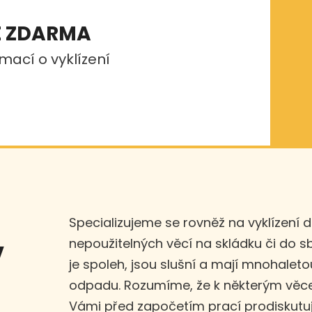
E ZDARMA
mací o vyklízení
Specializujeme se rovněž na vyklízení 
nepoužitelných věcí na skládku či do 
v
je spoleh, jsou slušní a mají mnohaleto
odpadu. Rozumíme, že k některým věce
Vámi před započetím prací prodiskut