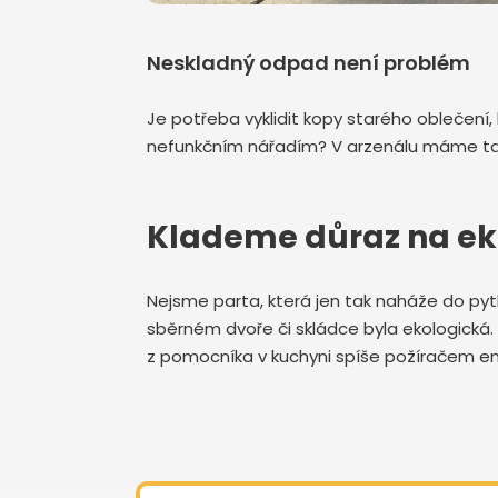
Neskladný odpad není problém
Je potřeba vyklidit kopy starého oblečení,
nefunkčním nářadím? V arzenálu máme také 
Klademe důraz na ek
Nejsme parta, která jen tak naháže do pytl
sběrném dvoře či skládce byla ekologická. T
z pomocníka v kuchyni spíše požíračem en