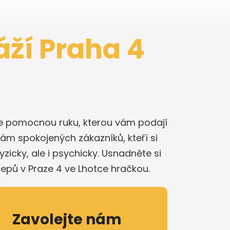
áží Praha 4
íte pomocnou ruku, kterou vám podají
kám spokojených zákazníků, kteří si
icky, ale i psychicky. Usnadněte si
klepů v Praze 4 ve Lhotce hračkou.
Zavolejte nám