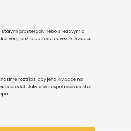
se starými prostěradly nebo s rezavým a
věci, jenž je potřeba odvézt k likvidaci.
nažíme roztřídit, aby jeho likvidace na
ještě prodat. Jaký elektrospotřebič se stal
lepa.