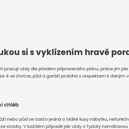
ukou si s vyklízením hravě por
kteří pracují vždy dle předem připraveného plánu, práce jim j
aze 4 ve Lhotce, půd a garáží probíhá s respektem k daným
í chléb
 garáží nebo půd se často jedná o těžké kusy nábytku, nefunk
 ze stavby. V každém případě jde vždy o fyzicky namáhavou p