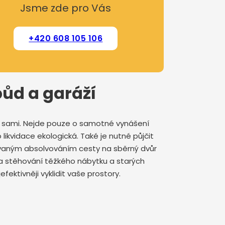
Jsme zde pro Vás
+420 608 105 106
půd a garáží
at sami. Nejde pouze o samotné vynášení
 likvidace ekologická. Také je nutné půjčit
ovaným absolvováním cesty na sběrný dvůr
 na stěhování těžkého nábytku a starých
fektivněji vyklidit vaše prostory.