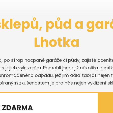
sklepů, půd a gar
Lhotka
a, po strop nacpané garáže či půdy, zajisté ocen
 jejich vyklizením. Pomohli jsme již několika desít
nahromaděného odpadu, jež jim dala zabrat nejen fyz
sbíraným zkušenostem je pro nás nejen vyklízení s
E ZDARMA