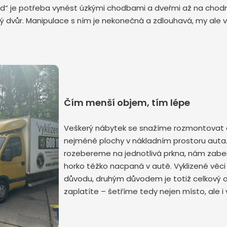
d“ je potřeba vynést úzkými chodbami a dveřmi až na chodní
ný dvůr. Manipulace s ním je nekonečná a zdlouhavá, my ale
Odeslat zprávu
Čím menší objem, tím lépe
Veškerý nábytek se snažíme rozmontovat d
nejméně plochy v nákladním prostoru auta. 
rozebereme na jednotlivá prkna, nám zab
horko těžko nacpaná v autě. Vyklizené věc
důvodu, druhým důvodem je totiž celkový 
zaplatíte – šetříme tedy nejen místo, ale i