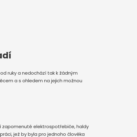
adí
de od ruky a nedochází tak k žádným
 věcem a s ohledem na jejich možnou
ční zapomenuté elektrospotřebiče, haldy
ráci, jež by byla pro jednoho člověka