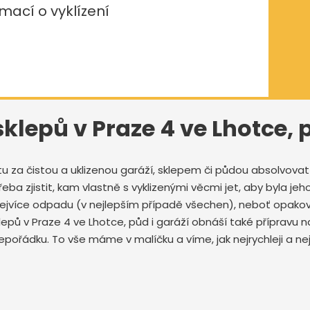
mací o vyklízení
 sklepů v Praze 4 ve Lhotce, 
tu za čistou a uklizenou garáží, sklepem či půdou absolvov
ba zjistit, kam vlastně s vyklizenými věcmi jet, aby byla jeho
 nejvíce odpadu (v nejlepším případě všechen), neboť opak
klepů v Praze 4 ve Lhotce, půd i garáží obnáší také přípravu
pořádku. To vše máme v malíčku a víme, jak nejrychleji a neje