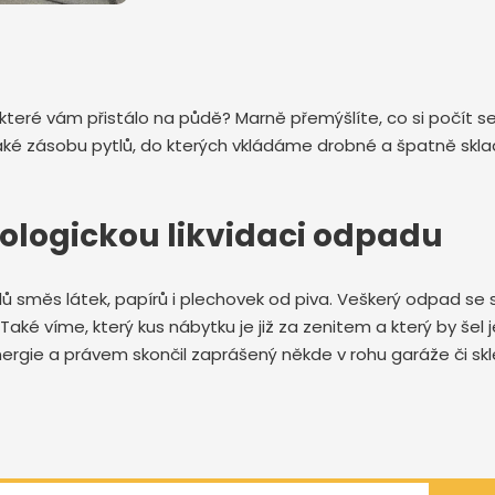
 které vám přistálo na půdě? Marně přemýšlíte, co si počít 
zásobu pytlů, do kterých vkládáme drobné a špatně skladné 
ologickou likvidaci odpadu
ů směs látek, papírů i plechovek od piva. Veškerý odpad se s
aké víme, který kus nábytku je již za zenitem a který by šel 
ergie a právem skončil zaprášený někde v rohu garáže či sk