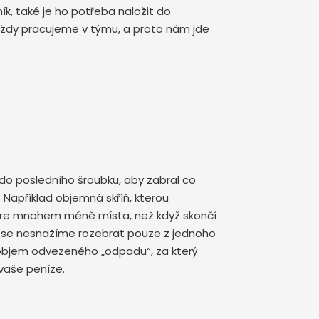
k, také je ho potřeba naložit do
 vždy pracujeme v týmu, a proto nám jde
o posledního šroubku, aby zabral co
Například objemná skříň, kterou
ere mnohem méně místa, než když skončí
i se nesnažíme rozebrat pouze z jednoho
objem odvezeného „odpadu“, za který
 vaše peníze.