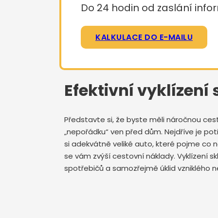
Do 24 hodin od zaslání infor
KALKULACE DO E-MAILU
Efektivní vyklízení
Představte si, že byste měli náročnou ces
„nepořádku“ ven před dům. Nejdříve je potře
si adekvátně veliké auto, které pojme co
se vám zvýší cestovní náklady. Vyklízení s
spotřebičů a samozřejmě úklid vzniklého ne