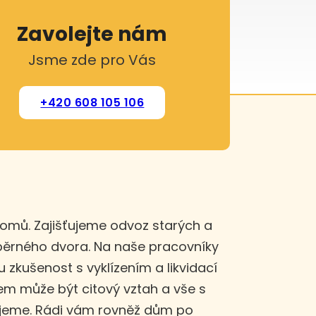
Zavolejte nám
Jsme zde pro Vás
+420 608 105 106
domů. Zajišťujeme odvoz starých a
sběrného dvora. Na naše pracovníky
u zkušenost s vyklízením a likvidací
m může být citový vztah a vše s
ujeme. Rádi vám rovněž dům po