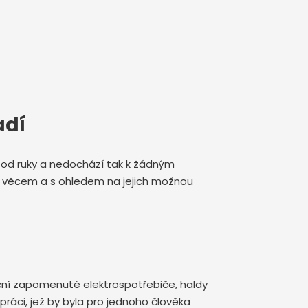
adí
de od ruky a nedochází tak k žádným
ým věcem a s ohledem na jejich možnou
nkční zapomenuté elektrospotřebiče, haldy
ráci, jež by byla pro jednoho člověka