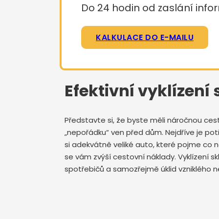
Do 24 hodin od zaslání infor
KALKULACE DO E-MAILU
Efektivní vyklízení
Představte si, že byste měli náročnou ces
„nepořádku“ ven před dům. Nejdříve je potře
si adekvátně veliké auto, které pojme co
se vám zvýší cestovní náklady. Vyklízení s
spotřebičů a samozřejmě úklid vzniklého ne