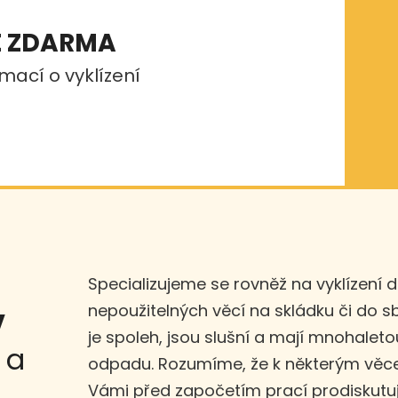
E ZDARMA
mací o vyklízení
Specializujeme se rovněž na vyklízení 
nepoužitelných věcí na skládku či do 
v
je spoleh, jsou slušní a mají mnohaleto
a
odpadu. Rozumíme, že k některým věce
Vámi před započetím prací prodiskut