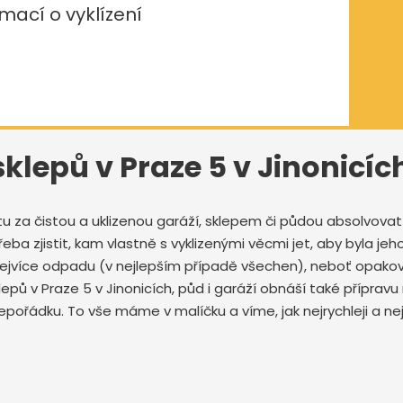
mací o vyklízení
 sklepů v Praze 5 v Jinonicíc
tu za čistou a uklizenou garáží, sklepem či půdou absolvov
ba zjistit, kam vlastně s vyklizenými věcmi jet, aby byla jeho
 nejvíce odpadu (v nejlepším případě všechen), neboť opak
klepů v Praze 5 v Jinonicích, půd i garáží obnáší také přípra
pořádku. To vše máme v malíčku a víme, jak nejrychleji a neje