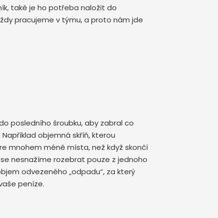
k, také je ho potřeba naložit do
 vždy pracujeme v týmu, a proto nám jde
o posledního šroubku, aby zabral co
Například objemná skříň, kterou
ere mnohem méně místa, než když skončí
i se nesnažíme rozebrat pouze z jednoho
objem odvezeného „odpadu“, za který
 vaše peníze.