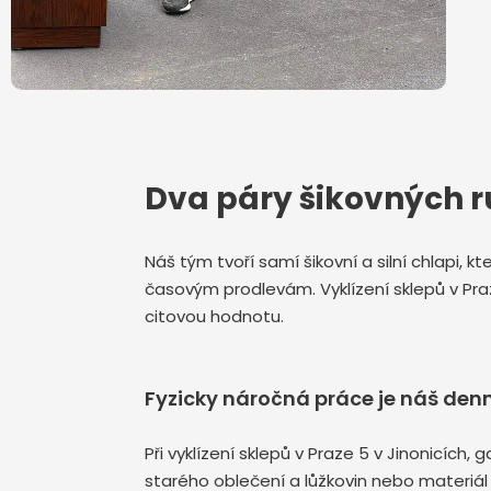
Dva páry šikovných r
Náš tým tvoří samí šikovní a silní chlapi, 
časovým prodlevám. Vyklízení sklepů v Pr
citovou hodnotu.
Fyzicky náročná práce je náš denn
Při vyklízení sklepů v Praze 5 v Jinonicíc
starého oblečení a lůžkovin nebo materiál