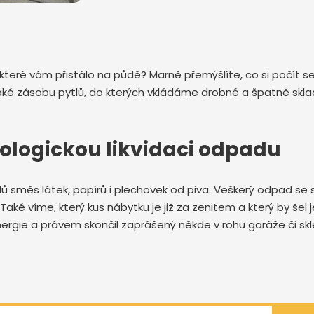
 které vám přistálo na půdě? Marně přemýšlíte, co si počít 
zásobu pytlů, do kterých vkládáme drobné a špatně skladné 
ologickou likvidaci odpadu
ů směs látek, papírů i plechovek od piva. Veškerý odpad se s
aké víme, který kus nábytku je již za zenitem a který by šel 
ergie a právem skončil zaprášený někde v rohu garáže či sk