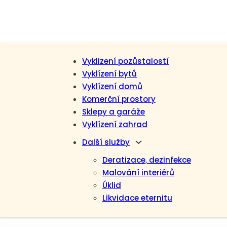
Vyklizení pozůstalostí
Vyklízení bytů
Vyklízení domů
Komerční prostory
Sklepy a garáže
Vyklízení zahrad
Další služby
Deratizace, dezinfekce
Malování interiérů
Úklid
Likvidace eternitu