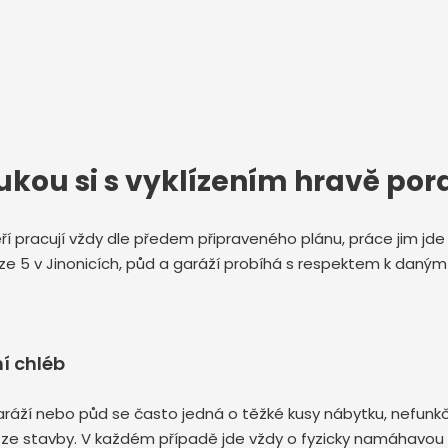
ukou si s vyklízením hravě por
kteří pracují vždy dle předem připraveného plánu, práce jim j
aze 5 v Jinonicích, půd a garáží probíhá s respektem k dan
í chléb
h, garáží nebo půd se často jedná o těžké kusy nábytku, nefu
 ze stavby. V každém případě jde vždy o fyzicky namáhavou p