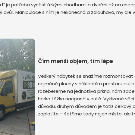
d“ je potřeba vynést úzkými chodbami a dveřmi až na chodní
ný dvůr. Manipulace s ním je nekonečná a zdlouhavá, my ale
Odeslat zprávu
Čím menší objem, tím lépe
Veškerý nábytek se snažíme rozmontovat d
nejméně plochy v nákladním prostoru auta. 
rozebereme na jednotlivá prkna, nám zab
horko těžko nacpaná v autě. Vyklizené věc
důvodu, druhým důvodem je totiž celkový 
zaplatíte – šetříme tedy nejen místo, ale i