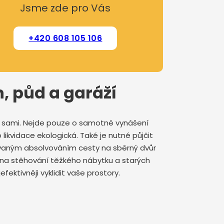
Jsme zde pro Vás
+420 608 105 106
h, půd a garáží
at sami. Nejde pouze o samotné vynášení
 likvidace ekologická. Také je nutné půjčit
ovaným absolvováním cesty na sběrný dvůr
vu na stěhování těžkého nábytku a starých
fektivněji vyklidit vaše prostory.