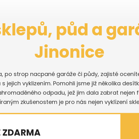
sklepů, půd a gar
Jinonice
a, po strop nacpané garáže či půdy, zajisté ocen
 jejich vyklizením. Pomohli jsme již několika desít
nahromaděného odpadu, jež jim dala zabrat nejen fyz
bíraným zkušenostem je pro nás nejen vyklízení skl
E ZDARMA