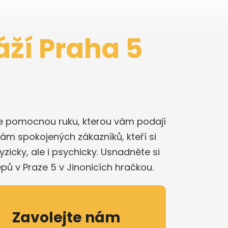
áží Praha 5
íte pomocnou ruku, kterou vám podají
kám spokojených zákazníků, kteří si
icky, ale i psychicky. Usnadněte si
epů v Praze 5 v Jinonicích hračkou.
Zavolejte nám