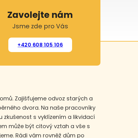
Zavolejte nám
Jsme zde pro Vás
+420 608 105 106
domů. Zajišťujeme odvoz starých a
sběrného dvora. Na naše pracovníky
u zkušenost s vyklízením a likvidací
m může být citový vztah a vše s
ujeme. Rádi vám rovněž dům po