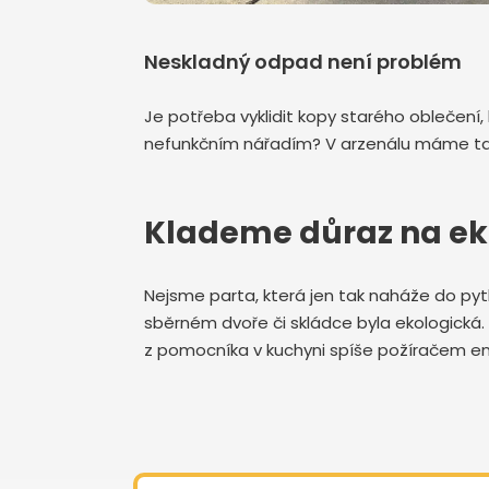
Neskladný odpad není problém
Je potřeba vyklidit kopy starého oblečení,
nefunkčním nářadím? V arzenálu máme také 
Klademe důraz na ek
Nejsme parta, která jen tak naháže do pytl
sběrném dvoře či skládce byla ekologická. T
z pomocníka v kuchyni spíše požíračem en