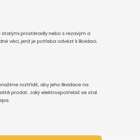
se starými prostěradly nebo s rezavým a
věci, jenž je potřeba odvézt k likvidaci.
nažíme roztřídit, aby jeho likvidace na
ještě prodat. Jaký elektrospotřebič se stal
lepa.