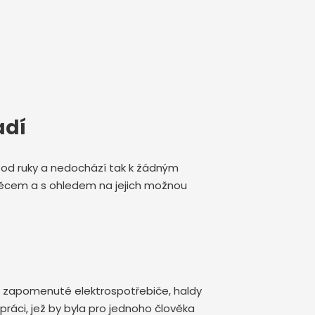
adí
de od ruky a nedochází tak k žádným
 věcem a s ohledem na jejich možnou
ční zapomenuté elektrospotřebiče, haldy
ráci, jež by byla pro jednoho člověka