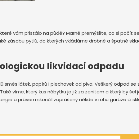
 které vám přistálo na půdě? Marně přemýšlíte, co si počít 
zásobu pytlů, do kterých vkládáme drobné a špatně skladné 
ologickou likvidaci odpadu
ů směs látek, papírů i plechovek od piva. Veškerý odpad se s
aké víme, který kus nábytku je již za zenitem a který by šel 
ergie a právem skončil zaprášený někde v rohu garáže či sk