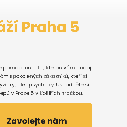
áží Praha 5
íte pomocnou ruku, kterou vám podají
kám spokojených zákazníků, kteří si
icky, ale i psychicky. Usnadněte si
lepů v Praze 5 v Košířích hračkou.
Zavolejte nám