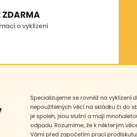
E ZDARMA
mací o vyklízení
Specializujeme se rovněž na vyklízení 
nepoužitelných věcí na skládku či do 
v
je spoleh, jsou slušní a mají mnohaleto
odpadu. Rozumíme, že k některým věce
Vámi před započetím prací prodiskut