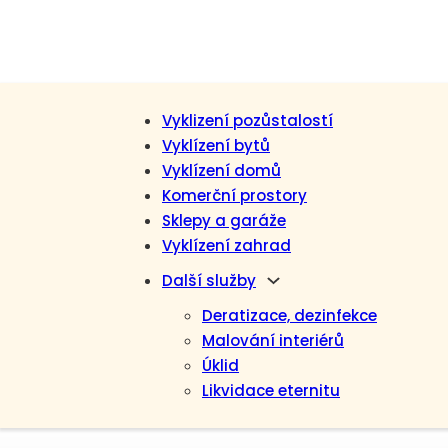
Vyklizení pozůstalostí
Vyklízení bytů
Vyklízení domů
Komerční prostory
Sklepy a garáže
Vyklízení zahrad
Další služby
Deratizace, dezinfekce
Malování interiérů
Úklid
Likvidace eternitu