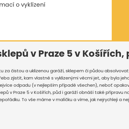
mací o vyklízení
sklepů v Praze 5 v Košířích,
tu za čistou a uklizenou garáží, sklepem či půdou absolvov
ba zjistit, kam vlastně s vyklizenými věcmi jet, aby byla jeho
 nejvíce odpadu (v nejlepším případě všechen), neboť opak
klepů v Praze 5 v Košířích, půd i garáží obnáší také přípravu
pořádku. To vše máme v malíčku a víme, jak nejrychleji a neje