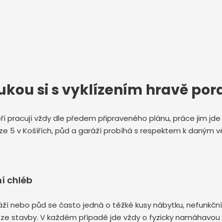
ukou si s vyklízením hravě por
kteří pracují vždy dle předem připraveného plánu, práce jim j
aze 5 v Košířích, půd a garáží probíhá s respektem k daným
í chléb
 garáží nebo půd se často jedná o těžké kusy nábytku, nefunk
 ze stavby. V každém případě jde vždy o fyzicky namáhavou p