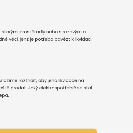
se starými prostěradly nebo s rezavým a
věci, jenž je potřeba odvézt k likvidaci.
nažíme roztřídit, aby jeho likvidace na
ještě prodat. Jaký elektrospotřebič se stal
lepa.