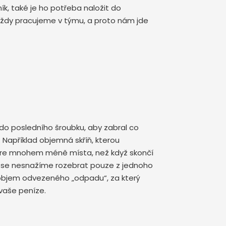
k, také je ho potřeba naložit do
 vždy pracujeme v týmu, a proto nám jde
o posledního šroubku, aby zabral co
Například objemná skříň, kterou
ere mnohem méně místa, než když skončí
i se nesnažíme rozebrat pouze z jednoho
objem odvezeného „odpadu“, za který
 vaše peníze.