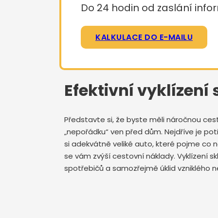
Do 24 hodin od zaslání infor
KALKULACE DO E-MAILU
Efektivní vyklízení 
Představte si, že byste měli náročnou ces
„nepořádku“ ven před dům. Nejdříve je potře
si adekvátně veliké auto, které pojme co
se vám zvýší cestovní náklady. Vyklízení s
spotřebičů a samozřejmě úklid vzniklého ne