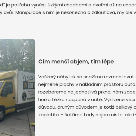
d“ je potřeba vynést úzkými chodbami a dveřmi až na chodní
ný dvůr. Manipulace s ním je nekonečná a zdlouhavá, my ale
Odeslat zprávu
Čím menší objem, tím lépe
Veškerý nábytek se snažíme rozmontovat d
nejméně plochy v nákladním prostoru auta. 
rozebereme na jednotlivá prkna, nám zab
horko těžko nacpaná v autě. Vyklizené věc
důvodu, druhým důvodem je totiž celkový 
zaplatíte – šetříme tedy nejen místo, ale i