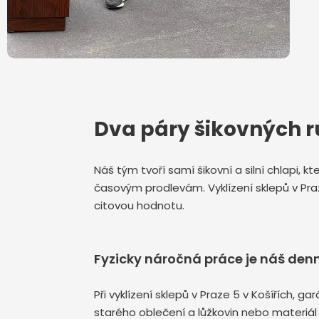
Dva páry šikovných r
Náš tým tvoří samí šikovní a silní chlapi, 
časovým prodlevám. Vyklízení sklepů v Pr
citovou hodnotu.
Fyzicky náročná práce je náš denn
Při vyklízení sklepů v Praze 5 v Košířích,
starého oblečení a lůžkovin nebo materiál