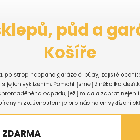
sklepů, půd a gar
Košíře
a, po strop nacpané garáže či půdy, zajisté ocen
 jejich vyklizením. Pomohli jsme již několika desít
nahromaděného odpadu, jež jim dala zabrat nejen fyz
sbíraným zkušenostem je pro nás nejen vyklízení sk
E ZDARMA