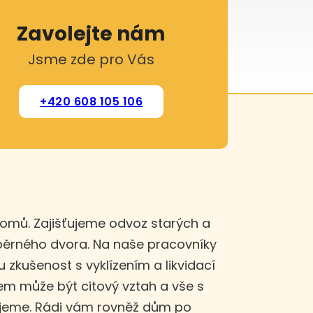
Zavolejte nám
Jsme zde pro Vás
+420 608 105 106
domů. Zajišťujeme odvoz starých a
sběrného dvora. Na naše pracovníky
u zkušenost s vyklízením a likvidací
m může být citový vztah a vše s
ujeme. Rádi vám rovněž dům po