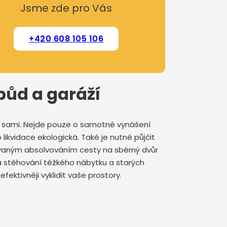
Jsme zde pro Vás
+420 608 105 106
 půd a garáží
at sami. Nejde pouze o samotné vynášení
 likvidace ekologická. Také je nutné půjčit
ovaným absolvováním cesty na sběrný dvůr
 na stěhování těžkého nábytku a starých
fektivněji vyklidit vaše prostory.