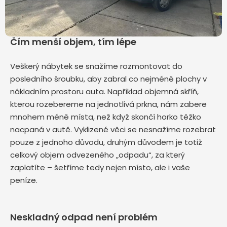
Čím menší objem, tím lépe
Veškerý nábytek se snažíme rozmontovat do
posledního šroubku, aby zabral co nejméně plochy v
nákladním prostoru auta. Například objemná skříň,
kterou rozebereme na jednotlivá prkna, nám zabere
mnohem méně místa, než když skončí horko těžko
nacpaná v autě. Vyklizené věci se nesnažíme rozebrat
pouze z jednoho důvodu, druhým důvodem je totiž
celkový objem odvezeného „odpadu“, za který
zaplatíte – šetříme tedy nejen místo, ale i vaše
peníze.
Neskladný odpad není problém