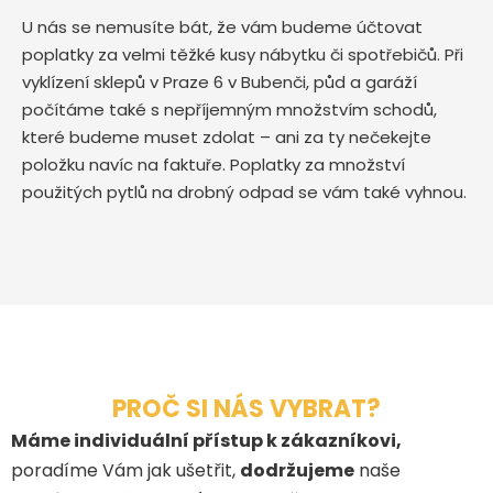
U nás se nemusíte bát, že vám budeme účtovat
poplatky za velmi těžké kusy nábytku či spotřebičů. Při
vyklízení sklepů v Praze 6 v Bubenči, půd a garáží
počítáme také s nepříjemným množstvím schodů,
které budeme muset zdolat – ani za ty nečekejte
položku navíc na faktuře. Poplatky za množství
použitých pytlů na drobný odpad se vám také vyhnou.
PROČ SI NÁS VYBRAT?
Máme individuální přístup k zákazníkovi,
poradíme Vám jak ušetřit,
dodržujeme
naše