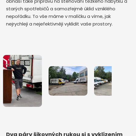
obnáší také přípravu na stěhování těžkého nábytku a
starých spotřebičů a samozřejmě úklid vzniklého
nepořádku. To vše máme v malíčku a víme, jak
nejrychleji a nejefektivněji vyklidit vaše prostory.
Dva páry šikovných rukou si s vyklízením