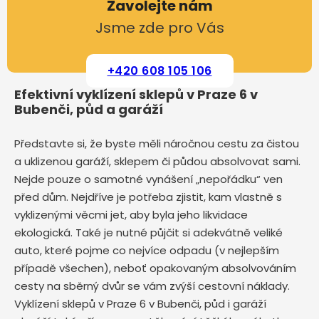
Zavolejte nám
Jsme zde pro Vás
+420 608 105 106
Efektivní vyklízení sklepů v Praze 6 v
Bubenči, půd a garáží
Představte si, že byste měli náročnou cestu za čistou
a uklizenou garáží, sklepem či půdou absolvovat sami.
Nejde pouze o samotné vynášení „nepořádku“ ven
před dům. Nejdříve je potřeba zjistit, kam vlastně s
vyklizenými věcmi jet, aby byla jeho likvidace
ekologická. Také je nutné půjčit si adekvátně veliké
auto, které pojme co nejvíce odpadu (v nejlepším
případě všechen), neboť opakovaným absolvováním
cesty na sběrný dvůr se vám zvýší cestovní náklady.
Vyklízení sklepů v Praze 6 v Bubenči, půd i garáží