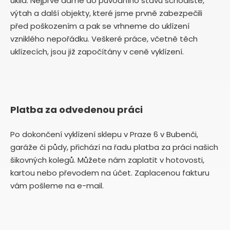
úklid. Nejprve dáme do původního stavu schodiště,
výtah a další objekty, které jsme prvně zabezpečili
před poškozením a pak se vrhneme do uklízení
vzniklého nepořádku. Veškeré práce, včetně těch
uklízecích, jsou již započítány v ceně vyklízení.
Platba za odvedenou práci
Po dokončení vyklízení sklepu v Praze 6 v Bubenči,
garáže či půdy, přichází na řadu platba za práci našich
šikovných kolegů. Můžete nám zaplatit v hotovosti,
kartou nebo převodem na účet. Zaplacenou fakturu
vám pošleme na e-mail.