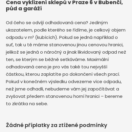
Cena vyklízení sklepů v Praze 6 v Bubenči,
půd a garáží
Od čeho se odvíjí odhadovaná cena? Jediným
ukazatelem, podle kterého se řídíme, je celkový objem
odpadu v m³ (kubících). Pokud se jedná například o
suť, tak u té máme stanovenou jinou cenovou hranici,
jelikož se jedná o náročný a jinak likvidovaný odpad než
ten, se kterým se běžně setkáváme. Maximální
odhadovaná cena je pro vás také tou nejvyšší
částkou, kterou zaplatíte po dokončení všech prací.
Pokud v konečném výsledku odvezeme více odpadu,
než jsme odhadli, nebudeme vám jej započítávat a
zvyšovat předem stanovenou horní hranici – bereme
to zkrátka na sebe.
Žádné příplatky za ztížené podmínky