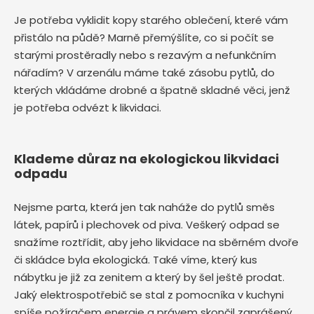
Je potřeba vyklidit kopy starého oblečení, které vám
přistálo na půdě? Marně přemýšlíte, co si počít se
starými prostěradly nebo s rezavým a nefunkčním
nářadím? V arzenálu máme také zásobu pytlů, do
kterých vkládáme drobné a špatně skladné věci, jenž
je potřeba odvézt k likvidaci.
Klademe důraz na ekologickou likvidaci
odpadu
Nejsme parta, která jen tak naháže do pytlů směs
látek, papírů i plechovek od piva. Veškerý odpad se
snažíme roztřídit, aby jeho likvidace na sběrném dvoře
či skládce byla ekologická. Také víme, který kus
nábytku je již za zenitem a který by šel ještě prodat.
Jaký elektrospotřebič se stal z pomocníka v kuchyni
spíše požíračem energie a právem skončil zaprášený