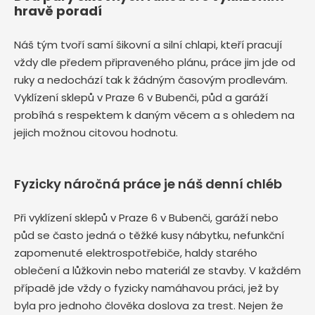
hravě poradí
Náš tým tvoří samí šikovní a silní chlapi, kteří pracují
vždy dle předem připraveného plánu, práce jim jde od
ruky a nedochází tak k žádným časovým prodlevám.
Vyklízení sklepů v Praze 6 v Bubenči, půd a garáží
probíhá s respektem k daným věcem a s ohledem na
jejich možnou citovou hodnotu.
Fyzicky náročná práce je náš denní chléb
Při vyklízení sklepů v Praze 6 v Bubenči, garáží nebo
půd se často jedná o těžké kusy nábytku, nefunkční
zapomenuté elektrospotřebiče, haldy starého
oblečení a lůžkovin nebo materiál ze stavby. V každém
případě jde vždy o fyzicky namáhavou práci, jež by
byla pro jednoho člověka doslova za trest. Nejen že