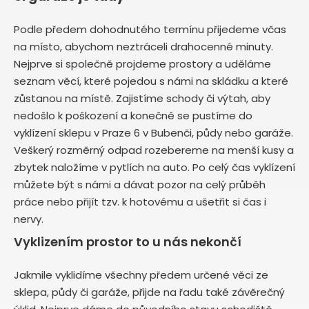
Podle předem dohodnutého termínu přijedeme včas
na místo, abychom neztráceli drahocenné minuty.
Nejprve si společně projdeme prostory a uděláme
seznam věcí, které pojedou s námi na skládku a které
zůstanou na místě. Zajistíme schody či výtah, aby
nedošlo k poškození a konečně se pustíme do
vyklízení sklepu v Praze 6 v Bubenči, půdy nebo garáže.
Veškerý rozměrný odpad rozebereme na menší kusy a
zbytek naložíme v pytlích na auto. Po celý čas vyklízení
můžete být s námi a dávat pozor na celý průběh
práce nebo přijít tzv. k hotovému a ušetřit si čas i
nervy.
Vyklizením prostor to u nás nekončí
Jakmile vyklidíme všechny předem určené věci ze
sklepa, půdy či garáže, přijde na řadu také závěrečný