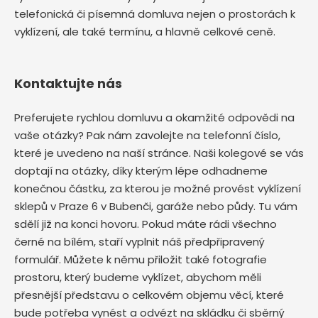
telefonická či písemná domluva nejen o prostorách k
vyklízení, ale také termínu, a hlavně celkové ceně.
Kontaktujte nás
Preferujete rychlou domluvu a okamžité odpovědi na
vaše otázky? Pak nám zavolejte na telefonní číslo,
které je uvedeno na naší stránce. Naši kolegové se vás
doptají na otázky, díky kterým lépe odhadneme
konečnou částku, za kterou je možné provést vyklízení
sklepů v Praze 6 v Bubenči, garáže nebo půdy. Tu vám
sdělí již na konci hovoru. Pokud máte rádi všechno
černé na bílém, staří vyplnit náš předpřipravený
formulář. Můžete k němu přiložit také fotografie
prostoru, který budeme vyklízet, abychom měli
přesnější představu o celkovém objemu věcí, které
bude potřeba vynést a odvézt na skládku či sběrný