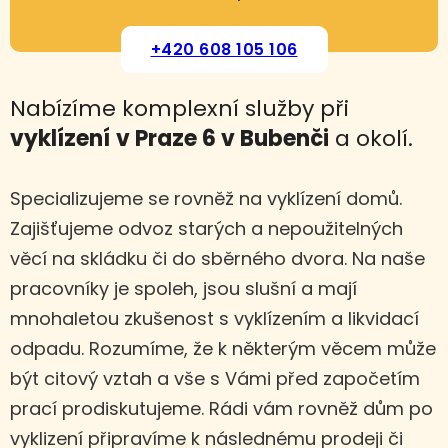
+420 608 105 106
Nabízíme komplexní služby při
vyklízení
v Praze 6 v Bubenči
a okolí.
Specializujeme se rovněž na vyklízení domů.
Zajišťujeme odvoz starých a nepoužitelných
věcí na skládku či do sběrného dvora. Na naše
pracovníky je spoleh, jsou slušní a mají
mnohaletou zkušenost s vyklízením a likvidací
odpadu. Rozumíme, že k některým věcem může
být citový vztah a vše s Vámi před započetím
prací prodiskutujeme. Rádi vám rovněž dům po
vyklizení připravíme k následnému prodeji či