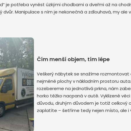
d“ je potřeba vynést úzkými chodbami a dveřmi až na chodní
ný dvůr. Manipulace s ním je nekonečná a zdlouhavá, my ale
Odeslat zprávu
Čím menší objem, tím lépe
Veškerý nábytek se snažíme rozmontovat d
nejméně plochy v nákladním prostoru auta. 
rozebereme na jednotlivá prkna, nám zab
horko těžko nacpaná v autě. Vyklizené věc
důvodu, druhým důvodem je totiž celkový 
zaplatíte – šetříme tedy nejen místo, ale i