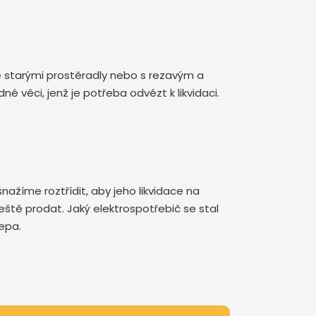
se starými prostěradly nebo s rezavým a
věci, jenž je potřeba odvézt k likvidaci.
nažíme roztřídit, aby jeho likvidace na
ještě prodat. Jaký elektrospotřebič se stal
lepa.