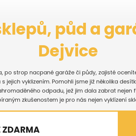
sklepů, půd a gar
Dejvice
a, po strop nacpané garáže či půdy, zajisté ocen
 jejich vyklizením. Pomohli jsme již několika desít
nahromaděného odpadu, jež jim dala zabrat nejen fyz
sbíraným zkušenostem je pro nás nejen vyklízení skl
E ZDARMA