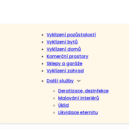
Vyklizení pozůstalostí
Vyklízení bytů
Vyklízení domů
Komerční prostory
Sklepy a garáže
Vyklízení zahrad
Další služby
Deratizace, dezinfekce
Malování interiérů
Úklid
Likvidace eternitu