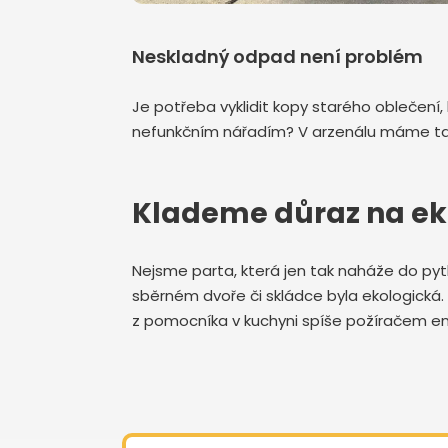
Neskladný odpad není problém
Je potřeba vyklidit kopy starého oblečení,
nefunkčním nářadím? V arzenálu máme také 
Klademe důraz na ek
Nejsme parta, která jen tak naháže do pytl
sběrném dvoře či skládce byla ekologická. T
z pomocníka v kuchyni spíše požíračem en