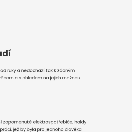
adí
de od ruky a nedochází tak k žádným
m věcem a s ohledem na jejich možnou
kční zapomenuté elektrospotřebiče, haldy
ráci, jež by byla pro jednoho člověka