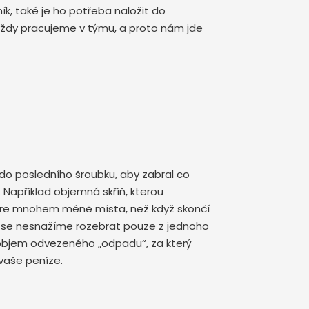
k, také je ho potřeba naložit do
 vždy pracujeme v týmu, a proto nám jde
o posledního šroubku, aby zabral co
Například objemná skříň, kterou
ere mnohem méně místa, než když skončí
i se nesnažíme rozebrat pouze z jednoho
objem odvezeného „odpadu“, za který
 vaše peníze.