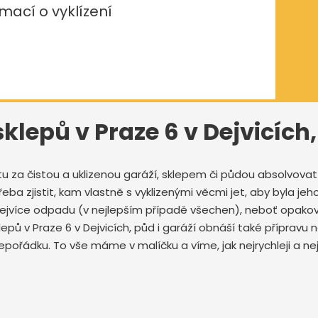
mací o vyklízení
sklepů v Praze 6 v Dejvicích
tu za čistou a uklizenou garáží, sklepem či půdou absolvov
ba zjistit, kam vlastně s vyklizenými věcmi jet, aby byla jeho
 nejvíce odpadu (v nejlepším případě všechen), neboť opak
klepů v Praze 6 v Dejvicích, půd i garáží obnáší také příprav
pořádku. To vše máme v malíčku a víme, jak nejrychleji a neje