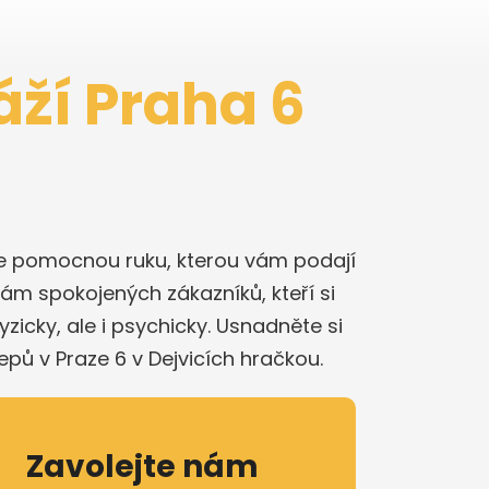
áží Praha 6
íte pomocnou ruku, kterou vám podají
kám spokojených zákazníků, kteří si
icky, ale i psychicky. Usnadněte si
epů v Praze 6 v Dejvicích hračkou.
Zavolejte nám