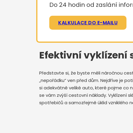
Do 24 hodin od zaslání infor
KALKULACE DO E-MAILU
Efektivní vyklízení 
Představte si, že byste měli náročnou ces
„nepořádku“ ven před dům. Nejdříve je potře
si adekvátně veliké auto, které pojme co
se vám zvýší cestovní náklady. Vyklízení s
spotřebičů a samozřejmě úklid vzniklého ne