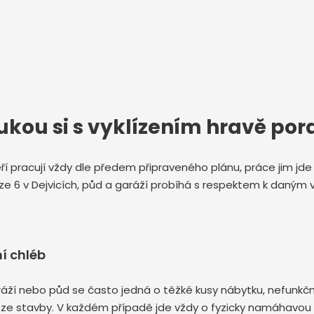
ukou si s vyklízením hravě por
kteří pracují vždy dle předem připraveného plánu, práce jim j
aze 6 v Dejvicích, půd a garáží probíhá s respektem k daný
í chléb
, garáží nebo půd se často jedná o těžké kusy nábytku, nefun
 ze stavby. V každém případě jde vždy o fyzicky namáhavou p