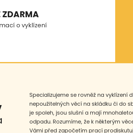
E ZDARMA
mací o vyklízení
Specializujeme se rovněž na vyklízení 
nepoužitelných věcí na skládku či do 
v
je spoleh, jsou slušní a mají mnohaleto
a
odpadu. Rozumíme, že k některým věce
Vámi před započetím prací prodiskut