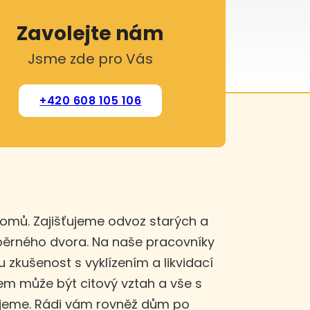
Zavolejte nám
Jsme zde pro Vás
+420 608 105 106
domů. Zajišťujeme odvoz starých a
sběrného dvora. Na naše pracovníky
u zkušenost s vyklízením a likvidací
m může být citový vztah a vše s
ujeme. Rádi vám rovněž dům po