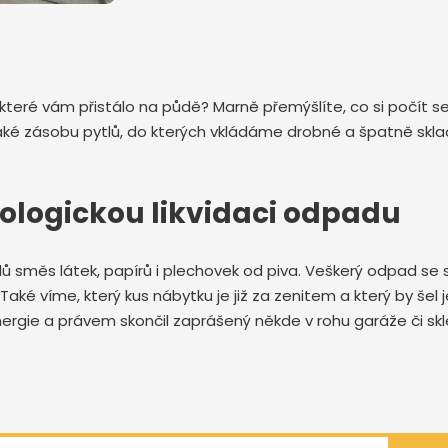
 které vám přistálo na půdě? Marně přemýšlíte, co si počít 
zásobu pytlů, do kterých vkládáme drobné a špatně skladné 
ologickou likvidaci odpadu
ů směs látek, papírů i plechovek od piva. Veškerý odpad se s
aké víme, který kus nábytku je již za zenitem a který by šel 
ergie a právem skončil zaprášený někde v rohu garáže či sk