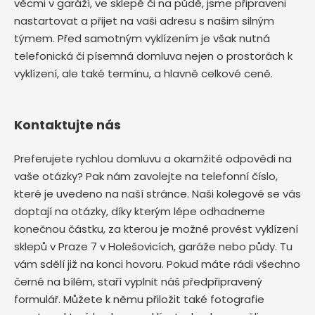
věcmi v garáží, ve sklepě či na půdě, jsme připraveni
nastartovat a přijet na vaši adresu s našim silným
týmem. Před samotným vyklízením je však nutná
telefonická či písemná domluva nejen o prostorách k
vyklízení, ale také termínu, a hlavně celkové ceně.
Kontaktujte nás
Preferujete rychlou domluvu a okamžité odpovědi na
vaše otázky? Pak nám zavolejte na telefonní číslo,
které je uvedeno na naší stránce. Naši kolegové se vás
doptají na otázky, díky kterým lépe odhadneme
konečnou částku, za kterou je možné provést vyklízení
sklepů v Praze 7 v Holešovicích, garáže nebo půdy. Tu
vám sdělí již na konci hovoru. Pokud máte rádi všechno
černé na bílém, staří vyplnit náš předpřipravený
formulář. Můžete k němu přiložit také fotografie