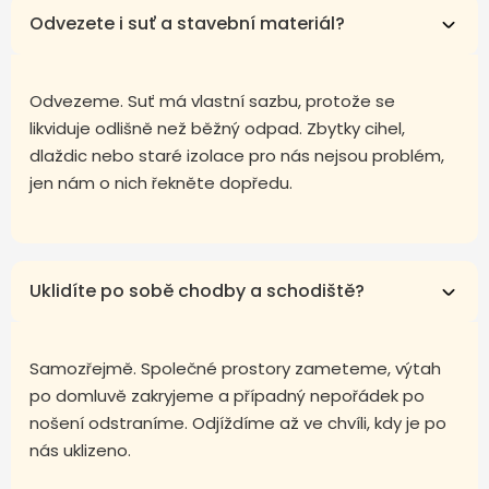
Odvezete i suť a stavební materiál?
Odvezeme. Suť má vlastní sazbu, protože se
likviduje odlišně než běžný odpad. Zbytky cihel,
dlaždic nebo staré izolace pro nás nejsou problém,
jen nám o nich řekněte dopředu.
Uklidíte po sobě chodby a schodiště?
Samozřejmě. Společné prostory zameteme, výtah
po domluvě zakryjeme a případný nepořádek po
nošení odstraníme. Odjíždíme až ve chvíli, kdy je po
nás uklizeno.