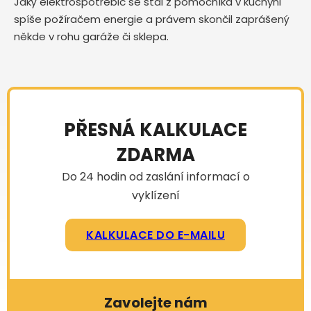
Jaký elektrospotřebič se stal z pomocníka v kuchyni
spíše požíračem energie a právem skončil zaprášený
někde v rohu garáže či sklepa.
PŘESNÁ KALKULACE
ZDARMA
Do 24 hodin od zaslání informací o
vyklízení
KALKULACE DO E-MAILU
Zavolejte nám