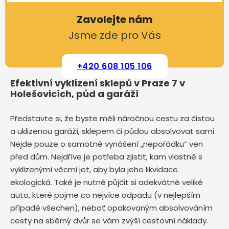
Zavolejte nám
Jsme zde pro Vás
+420 608 105 106
Efektivní vyklízení sklepů v Praze 7 v
Holešovicích, půd a garáží
Představte si, že byste měli náročnou cestu za čistou
a uklizenou garáží, sklepem či půdou absolvovat sami.
Nejde pouze o samotné vynášení „nepořádku“ ven
před dům. Nejdříve je potřeba zjistit, kam vlastně s
vyklizenými věcmi jet, aby byla jeho likvidace
ekologická. Také je nutné půjčit si adekvátně veliké
auto, které pojme co nejvíce odpadu (v nejlepším
případě všechen), neboť opakovaným absolvováním
cesty na sběrný dvůr se vám zvýší cestovní náklady.