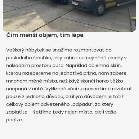
Čím menší objem, tím lépe
Veškerý nábytek se snažíme rozmontovat do
posledního šroubku, aby zabral co nejméně plochy v
nákladním prostoru auta. Například objemná skříň,
kterou rozebereme na jednotlivá prkna, nám zabere
mnohem méně místa, než když skončí horko těžko
nacpaná v autě. Vyklizené věci se nesnažíme rozebrat
pouze z jednoho důvodu, druhým důvodem je totiž
celkový objem odvezeného „odpadu“, za který
zaplatíte – šetříme tedy nejen místo, ale i vaše
peníze.