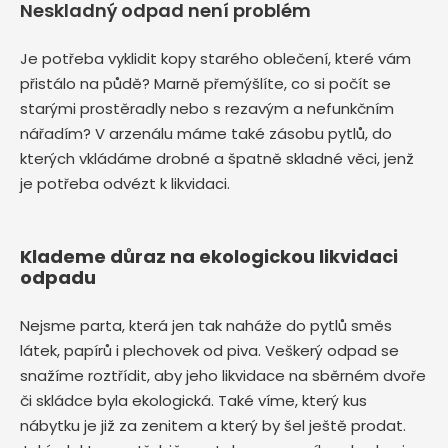
Neskladný odpad není problém
Je potřeba vyklidit kopy starého oblečení, které vám
přistálo na půdě? Marně přemýšlíte, co si počít se
starými prostěradly nebo s rezavým a nefunkčním
nářadím? V arzenálu máme také zásobu pytlů, do
kterých vkládáme drobné a špatně skladné věci, jenž
je potřeba odvézt k likvidaci.
Klademe důraz na ekologickou likvidaci
odpadu
Nejsme parta, která jen tak naháže do pytlů směs
látek, papírů i plechovek od piva. Veškerý odpad se
snažíme roztřídit, aby jeho likvidace na sběrném dvoře
či skládce byla ekologická. Také víme, který kus
nábytku je již za zenitem a který by šel ještě prodat.