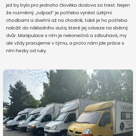
jež by byla pro jednoho člověka doslova za trest. Nejen
že rozměrný „odpad“ je potřeba vynést úzkými
chodbami a dveřmi až na chodník, také je ho potřeba
naložit do nákladního auta, které jej odveze na sběrný
dvůr. Manipulace s ním je nekonečná a zdlouhavá, my
ale vždy pracujeme v týmu, a proto nám jde práce s
ním hezky od ruky.