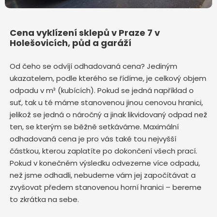
Cena vyklízení sklepů v Praze 7 v
Holešovicích, půd a garáží
Od čeho se odvíjí odhadovaná cena? Jediným
ukazatelem, podle kterého se řídíme, je celkový objem
odpadu v m³ (kubících). Pokud se jedná například o
suť, tak u té máme stanovenou jinou cenovou hranici,
jelikož se jedná o náročný a jinak likvidovaný odpad než
ten, se kterým se běžně setkáváme. Maximální
odhadovaná cena je pro vás také tou nejvyšší
částkou, kterou zaplatíte po dokončení všech prací.
Pokud v konečném výsledku odvezeme více odpadu,
než jsme odhadli, nebudeme vám jej započítávat a
zvyšovat předem stanovenou horní hranici – bereme
to zkrátka na sebe.