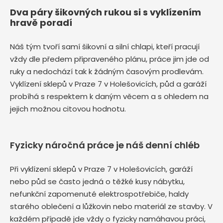
Dva páry šikovných rukou si s vyklízením
hravě poradí
Náš tým tvoří samí šikovní a silní chlapi, kteří pracují
vždy dle předem připraveného plánu, práce jim jde od
ruky a nedochází tak k žádným časovým prodlevám.
Vyklízení sklepů v Praze 7 v Holešovicích, půd a garáží
probíhá s respektem k daným věcem a s ohledem na
jejich možnou citovou hodnotu.
Fyzicky náročná práce je náš denní chléb
Při vyklízení sklepů v Praze 7 v Holešovicích, garáží
nebo půd se často jedná o těžké kusy nábytku,
nefunkční zapomenuté elektrospotřebiče, haldy
starého oblečení a lůžkovin nebo materiál ze stavby. V
každém případě jde vždy o fyzicky namáhavou práci,