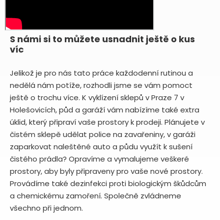
S námi si to můžete usnadnit ještě o kus
víc
Jelikož je pro nás tato práce každodenní rutinou a
nedělá nám potíže, rozhodli jsme se vám pomoct
ještě o trochu více. K vyklízení sklepů v Praze 7 v
Holešovicích, půd a garáží vám nabízíme také extra
úklid, který připraví vaše prostory k prodeji. Plánujete v
čistém sklepě udělat police na zavařeniny, v garáži
zaparkovat naleštěné auto a půdu využít k sušení
čistého prádla? Opravíme a vymalujeme veškeré
prostory, aby byly připraveny pro vaše nové prostory.
Provádíme také dezinfekci proti biologickým škůdcům
a chemickému zamoření. Společně zvládneme
všechno při jednom.