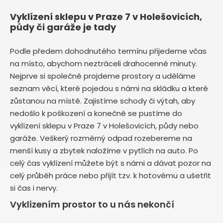
Vyklízení sklepu v Praze 7 v Holešovicích,
půdy či garáže je tady
Podle předem dohodnutého termínu přijedeme včas
na místo, abychom neztráceli drahocenné minuty.
Nejprve si společně projdeme prostory a uděláme
seznam věcí, které pojedou s námi na skládku a které
zůstanou na místě. Zajistíme schody či výtah, aby
nedošlo k poškození a konečně se pustíme do
vyklízení sklepu v Praze 7 v Holešovicích, půdy nebo
garáže. Veškerý rozměrný odpad rozebereme na
menší kusy a zbytek naložíme v pytlích na auto. Po
celý čas vyklízení můžete být s námi a dávat pozor na
celý průběh práce nebo přijít tzv. k hotovému a ušetřit
si čas i nervy.
Vyklizením prostor to u nás nekončí