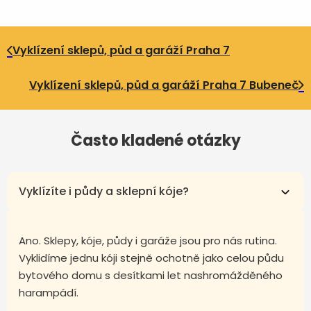
Vyklízení sklepů, půd a garáží Praha 7
Vyklízení sklepů, půd a garáží Praha 7 Bubeneč
Často kladené otázky
Vyklízíte i půdy a sklepní kóje?
Ano. Sklepy, kóje, půdy i garáže jsou pro nás rutina.
Vyklidíme jednu kóji stejně ochotně jako celou půdu
bytového domu s desítkami let nashromážděného
harampádí.