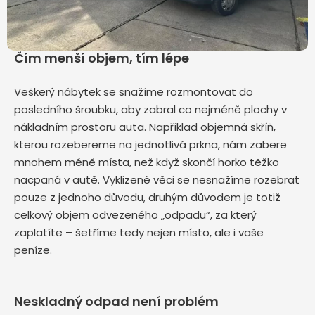
Čím menší objem, tím lépe
Veškerý nábytek se snažíme rozmontovat do
posledního šroubku, aby zabral co nejméně plochy v
nákladním prostoru auta. Například objemná skříň,
kterou rozebereme na jednotlivá prkna, nám zabere
mnohem méně místa, než když skončí horko těžko
nacpaná v autě. Vyklizené věci se nesnažíme rozebrat
pouze z jednoho důvodu, druhým důvodem je totiž
celkový objem odvezeného „odpadu“, za který
zaplatíte – šetříme tedy nejen místo, ale i vaše
peníze.
Neskladný odpad není problém