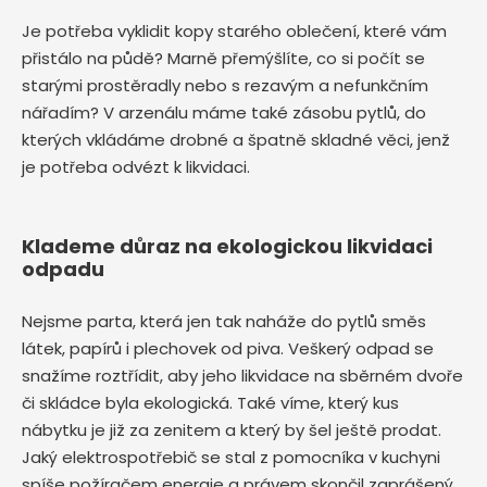
Je potřeba vyklidit kopy starého oblečení, které vám
přistálo na půdě? Marně přemýšlíte, co si počít se
starými prostěradly nebo s rezavým a nefunkčním
nářadím? V arzenálu máme také zásobu pytlů, do
kterých vkládáme drobné a špatně skladné věci, jenž
je potřeba odvézt k likvidaci.
Klademe důraz na ekologickou likvidaci
odpadu
Nejsme parta, která jen tak naháže do pytlů směs
látek, papírů i plechovek od piva. Veškerý odpad se
snažíme roztřídit, aby jeho likvidace na sběrném dvoře
či skládce byla ekologická. Také víme, který kus
nábytku je již za zenitem a který by šel ještě prodat.
Jaký elektrospotřebič se stal z pomocníka v kuchyni
spíše požíračem energie a právem skončil zaprášený