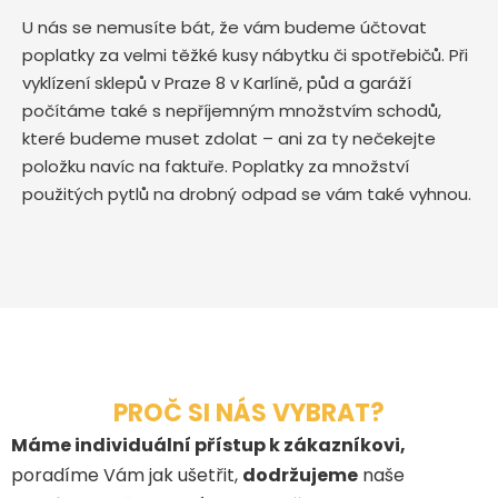
U nás se nemusíte bát, že vám budeme účtovat
poplatky za velmi těžké kusy nábytku či spotřebičů. Při
vyklízení sklepů v Praze 8 v Karlíně, půd a garáží
počítáme také s nepříjemným množstvím schodů,
které budeme muset zdolat – ani za ty nečekejte
položku navíc na faktuře. Poplatky za množství
použitých pytlů na drobný odpad se vám také vyhnou.
PROČ SI NÁS VYBRAT?
Máme individuální přístup k zákazníkovi,
poradíme Vám jak ušetřit,
dodržujeme
naše