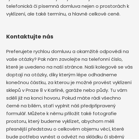
telefonická či písemná domluva nejen o prostorách k
vyklízení, ale také termínu, a hlavně celkové ceně.
Kontaktujte nás
Preferujete rychlou domluvu a okamžité odpovědi na
vaše otázky? Pak nám zavolejte na telefonní číslo,
které je uvedeno na naší stránce. Naši kolegové se vás
doptají na otázky, díky kterým lépe odhadneme
konečnou částku, za kterou je možné provést vyklízení
sklepů v Praze 8 v Karlíně, garáže nebo půdy. Tu vám
sdělí již na konci hovoru. Pokud máte rádi všechno
černé na bílém, staří vyplnit náš předpřipravený
formulář. Můžete k němu přiložit také fotografie
prostoru, který budeme vyklízet, abychom měli
přesnější představu o celkovém objemu věcí, které
bude potřeba vynést a odvézt na skládku či sběrný