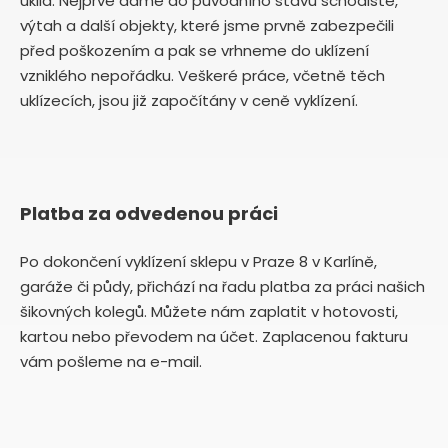
úklid. Nejprve dáme do původního stavu schodiště,
výtah a další objekty, které jsme prvně zabezpečili
před poškozením a pak se vrhneme do uklízení
vzniklého nepořádku. Veškeré práce, včetně těch
uklízecích, jsou již započítány v ceně vyklízení.
Platba za odvedenou práci
Po dokončení vyklízení sklepu v Praze 8 v Karlíně,
garáže či půdy, přichází na řadu platba za práci našich
šikovných kolegů. Můžete nám zaplatit v hotovosti,
kartou nebo převodem na účet. Zaplacenou fakturu
vám pošleme na e-mail.