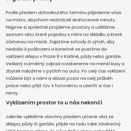
Podle předem dohodnutého termínu přijedeme včas
na místo, abychom neztráceli drahocenné minuty.
Nejprve si společně projdeme prostory a uděláme
seznam věcí, které pojedou s námi na skládku a které
zůstanou na místě. Zajistíme schody či výtah, aby
nedošlo k poškození a konečně se pustíme do
vyklízení sklepu v Praze 8 v Karlíně, půdy nebo garáže.
Veškerý rozměrný odpad rozebereme na menší kusy a
zbytek naložíme v pytlích na auto. Po celý čas vyklízení
můžete být s námi a dávat pozor na celý průběh
práce nebo přijít tzv. k hotovému a ušetřit si čas i
nervy.
Vyklizením prostor to u nás nekončí
Jakmile vyklidíme všechny předem určené věci ze
sklepa, půdy či garáže, přijde na řadu také závěrečný