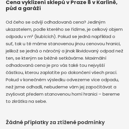
Cena vyklízení sklepů v Praze 8 v Karlíně,
půd a garáží
Od čeho se odvíjí odhadovaná cena? Jediným
ukazatelem, podle kterého se řídíme, je celkový objem
odpadu v m³ (kubících). Pokud se jedná například o
suť, tak u té máme stanovenou jinou cenovou hranici,
jelikož se jedná o náročný a jinak likvidovaný odpad než
ten, se kterým se běžně setkáváme. Maximální
odhadovaná cena je pro vás také tou nejvyšší
částkou, kterou zaplatíte po dokončení všech prací.
Pokud v konečném výsledku odvezeme více odpadu,
než jsme odhadli, nebudeme vám jej započítávat a
zvyšovat předem stanovenou horní hranici – bereme
to zkrátka na sebe.
Žádné příplatky za ztížené podmínky