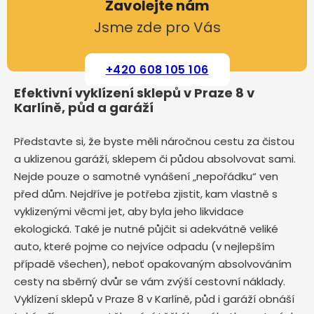
Zavolejte nám
Jsme zde pro Vás
+420 608 105 106
Efektivní vyklízení sklepů v Praze 8 v
Karlíně, půd a garáží
Představte si, že byste měli náročnou cestu za čistou
a uklizenou garáží, sklepem či půdou absolvovat sami.
Nejde pouze o samotné vynášení „nepořádku“ ven
před dům. Nejdříve je potřeba zjistit, kam vlastně s
vyklizenými věcmi jet, aby byla jeho likvidace
ekologická. Také je nutné půjčit si adekvátně veliké
auto, které pojme co nejvíce odpadu (v nejlepším
případě všechen), neboť opakovaným absolvováním
cesty na sběrný dvůr se vám zvýší cestovní náklady.
Vyklízení sklepů v Praze 8 v Karlíně, půd i garáží obnáší