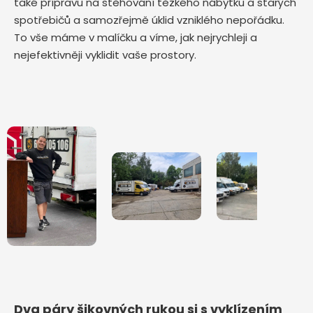
také přípravu na stěhování těžkého nábytku a starých
spotřebičů a samozřejmě úklid vzniklého nepořádku.
To vše máme v malíčku a víme, jak nejrychleji a
nejefektivněji vyklidit vaše prostory.
Dva páry šikovných rukou si s vyklízením