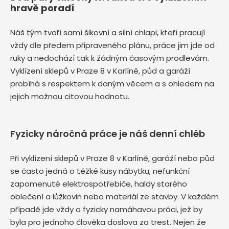
hravě poradí
Náš tým tvoří samí šikovní a silní chlapi, kteří pracují
vždy dle předem připraveného plánu, práce jim jde od
ruky a nedochází tak k žádným časovým prodlevám.
Vyklízení sklepů v Praze 8 v Karlíně, půd a garáží
probíhá s respektem k daným věcem a s ohledem na
jejich možnou citovou hodnotu.
Fyzicky náročná práce je náš denní chléb
Při vyklízení sklepů v Praze 8 v Karlíně, garáží nebo půd
se často jedná o těžké kusy nábytku, nefunkční
zapomenuté elektrospotřebiče, haldy starého
oblečení a lůžkovin nebo materiál ze stavby. V každém
případě jde vždy o fyzicky namáhavou práci, jež by
byla pro jednoho člověka doslova za trest. Nejen že