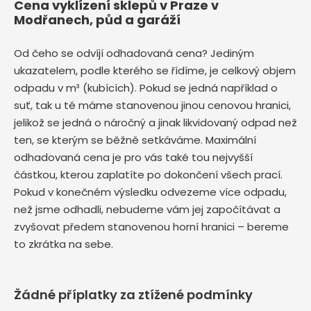
Cena vyklízení sklepů v Praze v
Modřanech, půd a garáží
Od čeho se odvíjí odhadovaná cena? Jediným
ukazatelem, podle kterého se řídíme, je celkový objem
odpadu v m³ (kubících). Pokud se jedná například o
suť, tak u té máme stanovenou jinou cenovou hranici,
jelikož se jedná o náročný a jinak likvidovaný odpad než
ten, se kterým se běžně setkáváme. Maximální
odhadovaná cena je pro vás také tou nejvyšší
částkou, kterou zaplatíte po dokončení všech prací.
Pokud v konečném výsledku odvezeme více odpadu,
než jsme odhadli, nebudeme vám jej započítávat a
zvyšovat předem stanovenou horní hranici – bereme
to zkrátka na sebe.
Žádné příplatky za ztížené podmínky