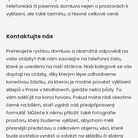
telefonická či písemná domluva nejen o prostorách k
vyklízení, ale také termínu, a hlavně celkové ceně.
Kontaktujte nás
Preferujete rychlou domluvu a okamžité odpovědi na
vaše otázky? Pak nám zavolejte na telefonní číslo,
které je uvedeno na naší stránce. Naši kolegové se vás
doptají na otázky, díky kterým lépe odhadneme
konečnou částku, za kterou je možné provést vyklízení
sklepů v Praze v Modřanech, garáže nebo půdy. Tu
vám sdělí již na konci hovoru. Pokud máte rádi všechno
černé na bílém, staří vyplnit náš předpřipravený
formulář. Můžete k němu přiložit také fotografie
prostoru, který budeme vyklízet, abychom měli
přesnější představu o celkovém objemu věcí, které
bude potřeba vynést a odvézt na skládku či sběrný