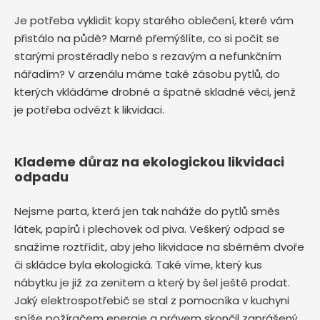
Je potřeba vyklidit kopy starého oblečení, které vám
přistálo na půdě? Marně přemýšlíte, co si počít se
starými prostěradly nebo s rezavým a nefunkčním
nářadím? V arzenálu máme také zásobu pytlů, do
kterých vkládáme drobné a špatně skladné věci, jenž
je potřeba odvézt k likvidaci.
Klademe důraz na ekologickou likvidaci
odpadu
Nejsme parta, která jen tak naháže do pytlů směs
látek, papírů i plechovek od piva. Veškerý odpad se
snažíme roztřídit, aby jeho likvidace na sběrném dvoře
či skládce byla ekologická. Také víme, který kus
nábytku je již za zenitem a který by šel ještě prodat.
Jaký elektrospotřebič se stal z pomocníka v kuchyni
spíše požíračem energie a právem skončil zaprášený