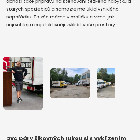
obnáší také přípravu na stěhování těžkého nábytku a
starých spotřebičů a samozřejmě úklid vzniklého
nepořádku. To vše máme v malíčku a víme, jak
nejrychleji a nejefektivněji vyklidit vaše prostory.
Dva páry šikovných rukou si s vyklízením