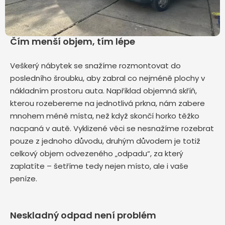
Čím menší objem, tím lépe
Veškerý nábytek se snažíme rozmontovat do
posledního šroubku, aby zabral co nejméně plochy v
nákladním prostoru auta. Například objemná skříň,
kterou rozebereme na jednotlivá prkna, nám zabere
mnohem méně místa, než když skončí horko těžko
nacpaná v autě. Vyklizené věci se nesnažíme rozebrat
pouze z jednoho důvodu, druhým důvodem je totiž
celkový objem odvezeného „odpadu“, za který
zaplatíte – šetříme tedy nejen místo, ale i vaše
peníze.
Neskladný odpad není problém