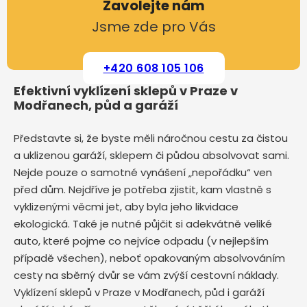
Zavolejte nám
Jsme zde pro Vás
+420 608 105 106
Efektivní vyklízení sklepů v Praze v
Modřanech, půd a garáží
Představte si, že byste měli náročnou cestu za čistou
a uklizenou garáží, sklepem či půdou absolvovat sami.
Nejde pouze o samotné vynášení „nepořádku“ ven
před dům. Nejdříve je potřeba zjistit, kam vlastně s
vyklizenými věcmi jet, aby byla jeho likvidace
ekologická. Také je nutné půjčit si adekvátně veliké
auto, které pojme co nejvíce odpadu (v nejlepším
případě všechen), neboť opakovaným absolvováním
cesty na sběrný dvůr se vám zvýší cestovní náklady.
Vyklízení sklepů v Praze v Modřanech, půd i garáží