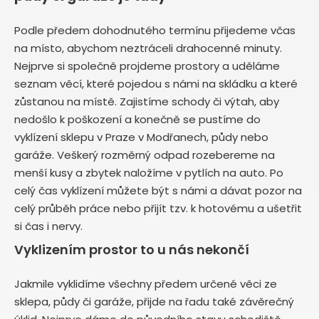
Podle předem dohodnutého termínu přijedeme včas
na místo, abychom neztráceli drahocenné minuty.
Nejprve si společně projdeme prostory a uděláme
seznam věcí, které pojedou s námi na skládku a které
zůstanou na místě. Zajistíme schody či výtah, aby
nedošlo k poškození a konečně se pustíme do
vyklízení sklepu v Praze v Modřanech, půdy nebo
garáže. Veškerý rozměrný odpad rozebereme na
menší kusy a zbytek naložíme v pytlích na auto. Po
celý čas vyklízení můžete být s námi a dávat pozor na
celý průběh práce nebo přijít tzv. k hotovému a ušetřit
si čas i nervy.
Vyklizením prostor to u nás nekončí
Jakmile vyklidíme všechny předem určené věci ze
sklepa, půdy či garáže, přijde na řadu také závěrečný