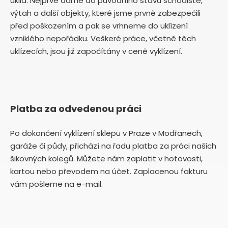
úklid. Nejprve dáme do původního stavu schodiště,
výtah a další objekty, které jsme prvně zabezpečili
před poškozením a pak se vrhneme do uklízení
vzniklého nepořádku. Veškeré práce, včetně těch
uklízecích, jsou již započítány v ceně vyklízení.
Platba za odvedenou práci
Po dokončení vyklízení sklepu v Praze v Modřanech,
garáže či půdy, přichází na řadu platba za práci našich
šikovných kolegů. Můžete nám zaplatit v hotovosti,
kartou nebo převodem na účet. Zaplacenou fakturu
vám pošleme na e-mail.