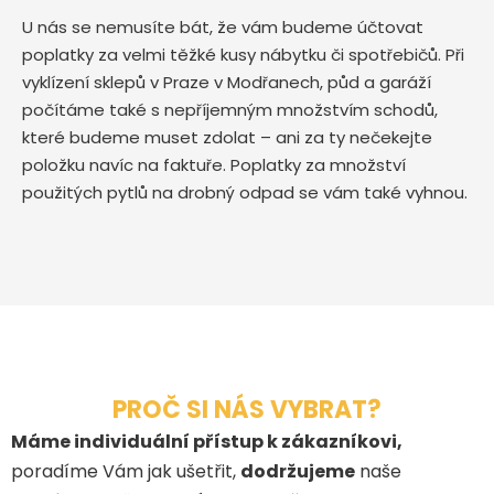
U nás se nemusíte bát, že vám budeme účtovat
poplatky za velmi těžké kusy nábytku či spotřebičů. Při
vyklízení sklepů v Praze v Modřanech, půd a garáží
počítáme také s nepříjemným množstvím schodů,
které budeme muset zdolat – ani za ty nečekejte
položku navíc na faktuře. Poplatky za množství
použitých pytlů na drobný odpad se vám také vyhnou.
PROČ SI NÁS VYBRAT?
Máme individuální přístup k zákazníkovi,
poradíme Vám jak ušetřit,
dodržujeme
naše