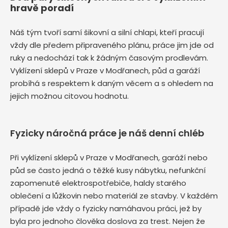
hravě poradí
Náš tým tvoří samí šikovní a silní chlapi, kteří pracují
vždy dle předem připraveného plánu, práce jim jde od
ruky a nedochází tak k žádným časovým prodlevám.
Vyklízení sklepů v Praze v Modřanech, půd a garáží
probíhá s respektem k daným věcem a s ohledem na
jejich možnou citovou hodnotu.
Fyzicky náročná práce je náš denní chléb
Při vyklízení sklepů v Praze v Modřanech, garáží nebo
půd se často jedná o těžké kusy nábytku, nefunkční
zapomenuté elektrospotřebiče, haldy starého
oblečení a lůžkovin nebo materiál ze stavby. V každém
případě jde vždy o fyzicky namáhavou práci, jež by
byla pro jednoho člověka doslova za trest. Nejen že