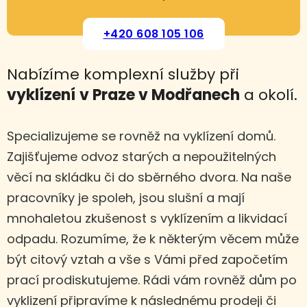
+420 608 105 106
Nabízíme komplexní služby při
vyklízení
v Praze v Modřanech
a okolí.
Specializujeme se rovněž na vyklízení domů.
Zajišťujeme odvoz starých a nepoužitelných
věcí na skládku či do sběrného dvora. Na naše
pracovníky je spoleh, jsou slušní a mají
mnohaletou zkušenost s vyklízením a likvidací
odpadu. Rozumíme, že k některým věcem může
být citový vztah a vše s Vámi před započetím
prací prodiskutujeme. Rádi vám rovněž dům po
vyklizení připravíme k následnému prodeji či