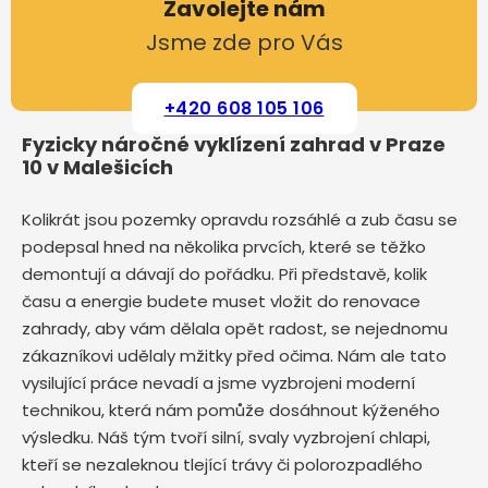
Zavolejte nám
Jsme zde pro Vás
+420 608 105 106
Fyzicky náročné vyklízení zahrad v Praze
10 v Malešicích
Kolikrát jsou pozemky opravdu rozsáhlé a zub času se
podepsal hned na několika prvcích, které se těžko
demontují a dávají do pořádku. Při představě, kolik
času a energie budete muset vložit do renovace
zahrady, aby vám dělala opět radost, se nejednomu
zákazníkovi udělaly mžitky před očima. Nám ale tato
vysilující práce nevadí a jsme vyzbrojeni moderní
technikou, která nám pomůže dosáhnout kýženého
výsledku. Náš tým tvoří silní, svaly vyzbrojení chlapi,
kteří se nezaleknou tlející trávy či polorozpadlého