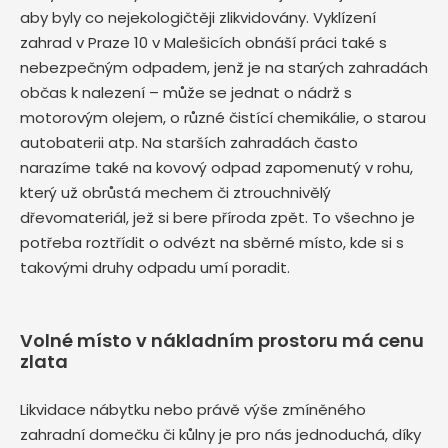
aby byly co nejekologičtěji zlikvidovány. Vyklízení
zahrad v Praze 10 v Malešicích obnáší práci také s
nebezpečným odpadem, jenž je na starých zahradách
občas k nalezení – může se jednat o nádrž s
motorovým olejem, o různé čistící chemikálie, o starou
autobaterii atp. Na starších zahradách často
narazíme také na kovový odpad zapomenutý v rohu,
který už obrůstá mechem či ztrouchnivělý
dřevomateriál, jež si bere příroda zpět. To všechno je
potřeba roztřídit o odvézt na sběrné místo, kde si s
takovými druhy odpadu umí poradit.
Volné místo v nákladním prostoru má cenu
zlata
Likvidace nábytku nebo právě výše zmíněného
zahradní domečku či kůlny je pro nás jednoduchá, díky