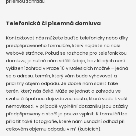
přilehlou zahradu.
Telefonická či písemná domluva
Kontaktovat nás můžete buďto telefonicky nebo díky
předpřipraveného formuláře, který najdete na naší
webové stránce. Pokud se rozhodne pro telefonickou
domluvu, je nutné nám sdělit údaje, bez kterých není
vyklízení zahrad v Praze 10 v Malešicích možné – jedná
se o adresu, termín, který vám bude vyhovovat a
přibližný objem odpadu. Je dobré nám sdělit také
terén, který nás čeká. Může se jednat o zahradu ve
svahu či špatnou dojezdovou cestu, která vede k vaší
nemovitosti. V případě vyplnění dotazníku jsou otázky
předpřipraveny a stačí je pouze vyplnit. K formuláři lze
přiložit také fotografie, které nám usnadní odhad při
celkovém objemu odpadu v m³ (kubících).