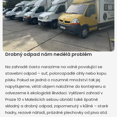
Drobný odpad nám nedělá problém
Na zahradě často narazíme na volně povalující se
stavební odpad – suť, polorozpadlé cihly nebo kopu
písku. Pokud se jedná o rozumné množství tak jej
napytlujeme, větší objem naložíme do kontejneru a
odvezeme k ekologické likvidaci. Vyklízení zahrad v
Praze 10 v Malešicích sebou obnáší také špatně
skladný a drobný odpad, zapomenutý v kůlně – staré
hadry, rezavé nářadí, prázdné plechovky od piva atd.