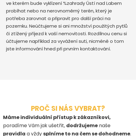
ve kterém bude vyklízení %zahrady Ústí nad Labem
probíhat nebo na nerovnoměrný terén, který je
potřeba zarovnat a připravit pro další práci na
pozemku. Neúčtujeme si ani množství použitých pytlů
či ztížený příjezd k vaší nemovitosti. Rozdílnou cenu si
účtujeme například za vyvážení suti, nicméně o tom
jste informování hned při prvním kontaktování.
PROČ SI NÁS VYBRAT?
Máme individuální přístup k zákazníkovi,
poradíme Vám jak ušetřit,
dodržujeme
naše
pravidla
a vždy
splníme to na čem se dohodneme
.