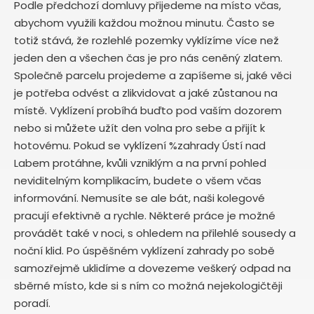
Podle předchozí domluvy přijedeme na místo včas,
abychom využili každou možnou minutu. Často se
totiž stává, že rozlehlé pozemky vyklízíme více než
jeden den a všechen čas je pro nás ceněný zlatem.
Společně parcelu projedeme a zapíšeme si, jaké věci
je potřeba odvést a zlikvidovat a jaké zůstanou na
místě. Vyklízení probíhá buďto pod vaším dozorem
nebo si můžete užít den volna pro sebe a přijít k
hotovému. Pokud se vyklízení %zahrady Ústí nad
Labem protáhne, kvůli vzniklým a na první pohled
neviditelným komplikacím, budete o všem včas
informování. Nemusíte se ale bát, naši kolegové
pracují efektivně a rychle. Některé práce je možné
provádět také v noci, s ohledem na přilehlé sousedy a
noční klid. Po úspěšném vyklízení zahrady po sobě
samozřejmě uklidíme a dovezeme veškerý odpad na
sběrné místo, kde si s ním co možná nejekologičtěji
poradí.