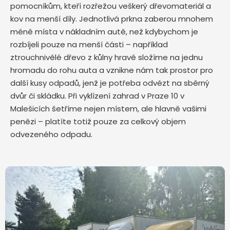
pomocníkům, kteří rozřežou veškerý dřevomateriál a
kov na menší díly. Jednotlivá prkna zaberou mnohem
méně místa v nákladním autě, než kdybychom je
rozbíjeli pouze na menší části – například
ztrouchnivělé dřevo z kůlny hravě složíme na jednu
hromadu do rohu auta a vznikne nám tak prostor pro
další kusy odpadů, jenž je potřeba odvézt na sběrný
dvůr či skládku. Při vyklízení zahrad v Praze 10 v
Malešicích šetříme nejen místem, ale hlavně vašimi
penězi – platíte totiž pouze za celkový objem
odvezeného odpadu.