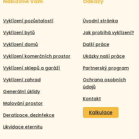
Nabízíme Vám
Odkazy
Vyklízení pozůstalostí
Úvodní stránka
Vyklízení bytů
Jak probíhá vyklízení?
Vyklízení domů
Další práce
Vyklízení komerčních prostor
Ukázky naší práce
Vyklízení sklepů a garáží
Partnerský program
Vyklízení zahrad
Ochrana osobních
údajů
Generální úklidy
Kontakt
Malování prostor
Kalkulace
Deratizace, dezinfekce
Likvidace eternitu