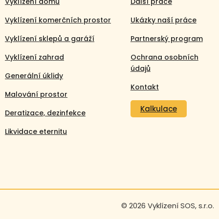
Vyklízení domů
Další práce
Vyklízení komerčních prostor
Ukázky naší práce
Vyklízení sklepů a garáží
Partnerský program
Vyklízení zahrad
Ochrana osobních
údajů
Generální úklidy
Kontakt
Malování prostor
Kalkulace
Deratizace, dezinfekce
Likvidace eternitu
Volejte nonstop
© 2026 Vyklízení SOS, s.r.o.