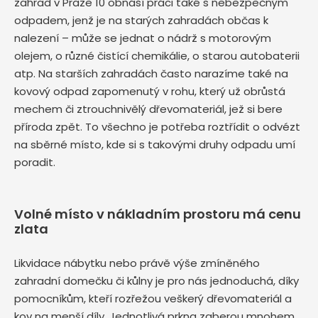
zahrad v Praze 10 obnáší práci také s nebezpečným
odpadem, jenž je na starých zahradách občas k
nalezení – může se jednat o nádrž s motorovým
olejem, o různé čistící chemikálie, o starou autobaterii
atp. Na starších zahradách často narazíme také na
kovový odpad zapomenutý v rohu, který už obrůstá
mechem či ztrouchnivělý dřevomateriál, jež si bere
příroda zpět. To všechno je potřeba roztřídit o odvézt
na sběrné místo, kde si s takovými druhy odpadu umí
poradit.
Volné místo v nákladním prostoru má cenu
zlata
Likvidace nábytku nebo právě výše zmíněného
zahradní domečku či kůlny je pro nás jednoduchá, díky
pomocníkům, kteří rozřežou veškerý dřevomateriál a
kov na menší díly. Jednotlivá prkna zaberou mnohem