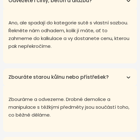
Odvezete i cihly, beton a dlažbu?
Ano, ale spadají do kategorie sutě s vlastní sazbou.
Řekněte nám odhadem, kolik jí máte, ať to
zahrneme do kalkulace a vy dostanete cenu, kterou
pak nepřekročíme.
Zbouráte starou kůlnu nebo přístřešek?
Zbouráme a odvezeme. Drobné demolice a
manipulace s těžkými předměty jsou součástí toho,
co běžně děláme.