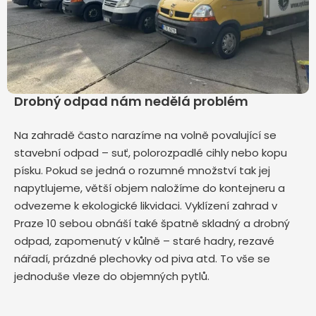
Drobný odpad nám nedělá problém
Na zahradě často narazíme na volně povalující se
stavební odpad – suť, polorozpadlé cihly nebo kopu
písku. Pokud se jedná o rozumné množství tak jej
napytlujeme, větší objem naložíme do kontejneru a
odvezeme k ekologické likvidaci. Vyklízení zahrad v
Praze 10 sebou obnáší také špatně skladný a drobný
odpad, zapomenutý v kůlně – staré hadry, rezavé
nářadí, prázdné plechovky od piva atd. To vše se
jednoduše vleze do objemných pytlů.