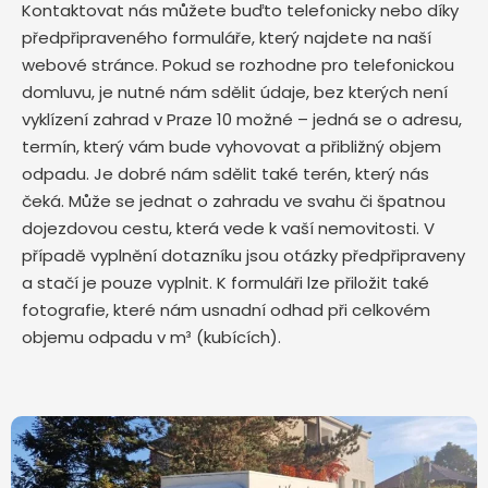
Kontaktovat nás můžete buďto telefonicky nebo díky
předpřipraveného formuláře, který najdete na naší
webové stránce. Pokud se rozhodne pro telefonickou
domluvu, je nutné nám sdělit údaje, bez kterých není
vyklízení zahrad v Praze 10 možné – jedná se o adresu,
termín, který vám bude vyhovovat a přibližný objem
odpadu. Je dobré nám sdělit také terén, který nás
čeká. Může se jednat o zahradu ve svahu či špatnou
dojezdovou cestu, která vede k vaší nemovitosti. V
případě vyplnění dotazníku jsou otázky předpřipraveny
a stačí je pouze vyplnit. K formuláři lze přiložit také
fotografie, které nám usnadní odhad při celkovém
objemu odpadu v m³ (kubících).