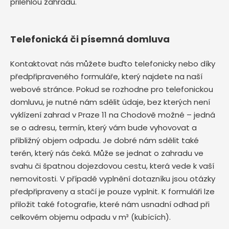
přilehlou zahradu.
Telefonická či písemná domluva
Kontaktovat nás můžete buďto telefonicky nebo díky
předpřipraveného formuláře, který najdete na naší
webové stránce. Pokud se rozhodne pro telefonickou
domluvu, je nutné nám sdělit údaje, bez kterých není
vyklízení zahrad v Praze 11 na Chodově možné – jedná
se o adresu, termín, který vám bude vyhovovat a
přibližný objem odpadu. Je dobré nám sdělit také
terén, který nás čeká. Může se jednat o zahradu ve
svahu či špatnou dojezdovou cestu, která vede k vaší
nemovitosti. V případě vyplnění dotazníku jsou otázky
předpřipraveny a stačí je pouze vyplnit. K formuláři lze
přiložit také fotografie, které nám usnadní odhad při
celkovém objemu odpadu v m³ (kubících).