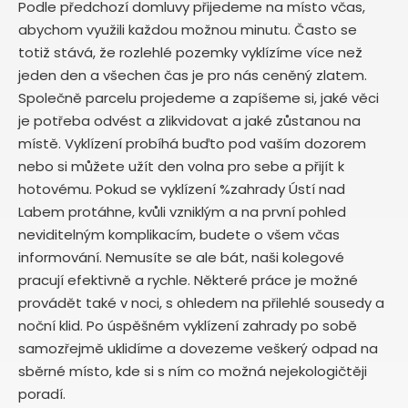
Podle předchozí domluvy přijedeme na místo včas,
abychom využili každou možnou minutu. Často se
totiž stává, že rozlehlé pozemky vyklízíme více než
jeden den a všechen čas je pro nás ceněný zlatem.
Společně parcelu projedeme a zapíšeme si, jaké věci
je potřeba odvést a zlikvidovat a jaké zůstanou na
místě. Vyklízení probíhá buďto pod vaším dozorem
nebo si můžete užít den volna pro sebe a přijít k
hotovému. Pokud se vyklízení %zahrady Ústí nad
Labem protáhne, kvůli vzniklým a na první pohled
neviditelným komplikacím, budete o všem včas
informování. Nemusíte se ale bát, naši kolegové
pracují efektivně a rychle. Některé práce je možné
provádět také v noci, s ohledem na přilehlé sousedy a
noční klid. Po úspěšném vyklízení zahrady po sobě
samozřejmě uklidíme a dovezeme veškerý odpad na
sběrné místo, kde si s ním co možná nejekologičtěji
poradí.