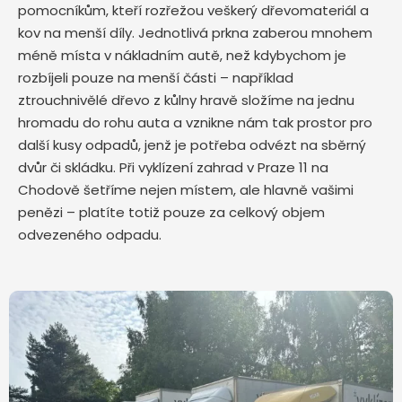
pomocníkům, kteří rozřežou veškerý dřevomateriál a
kov na menší díly. Jednotlivá prkna zaberou mnohem
méně místa v nákladním autě, než kdybychom je
rozbíjeli pouze na menší části – například
ztrouchnivělé dřevo z kůlny hravě složíme na jednu
hromadu do rohu auta a vznikne nám tak prostor pro
další kusy odpadů, jenž je potřeba odvézt na sběrný
dvůr či skládku. Při vyklízení zahrad v Praze 11 na
Chodově šetříme nejen místem, ale hlavně vašimi
penězi – platíte totiž pouze za celkový objem
odvezeného odpadu.