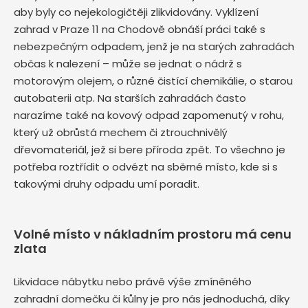
aby byly co nejekologičtěji zlikvidovány. Vyklízení
zahrad v Praze 11 na Chodově obnáší práci také s
nebezpečným odpadem, jenž je na starých zahradách
občas k nalezení – může se jednat o nádrž s
motorovým olejem, o různé čistící chemikálie, o starou
autobaterii atp. Na starších zahradách často
narazíme také na kovový odpad zapomenutý v rohu,
který už obrůstá mechem či ztrouchnivělý
dřevomateriál, jež si bere příroda zpět. To všechno je
potřeba roztřídit o odvézt na sběrné místo, kde si s
takovými druhy odpadu umí poradit.
Volné místo v nákladním prostoru má cenu
zlata
Likvidace nábytku nebo právě výše zmíněného
zahradní domečku či kůlny je pro nás jednoduchá, díky