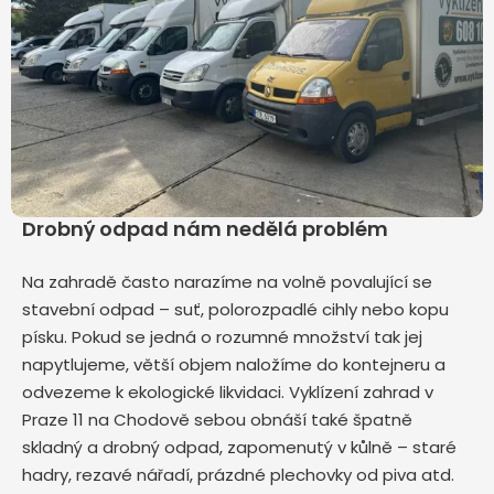
Drobný odpad nám nedělá problém
Na zahradě často narazíme na volně povalující se
stavební odpad – suť, polorozpadlé cihly nebo kopu
písku. Pokud se jedná o rozumné množství tak jej
napytlujeme, větší objem naložíme do kontejneru a
odvezeme k ekologické likvidaci. Vyklízení zahrad v
Praze 11 na Chodově sebou obnáší také špatně
skladný a drobný odpad, zapomenutý v kůlně – staré
hadry, rezavé nářadí, prázdné plechovky od piva atd.