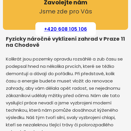
Zavolejte nám
Jsme zde pro Vás
+420 608 105 106
Fyzicky náročné vyklízení zahrad v Praze 11
na Chodově
Kolikrát jsou pozemky opravdu rozsáhlé a zub času se
podepsal hned na několika prvcích, které se těžko
demontují a dávají do pořádku. Při představě, kolik
času a energie budete muset vložit do renovace
zahrady, aby vám dělala opět radost, se nejednomu
zákazníkovi udělaly mžitky před očima. Nám ale tato
vysilující práce nevadí a jsme vyzbrojeni moderní
technikou, která nám pomůže dosáhnout kýženého
výsledku. Náš tým tvoří silní, svaly vyzbrojení chlapi,
kteří se nezaleknou tlející trávy či polorozpadlého