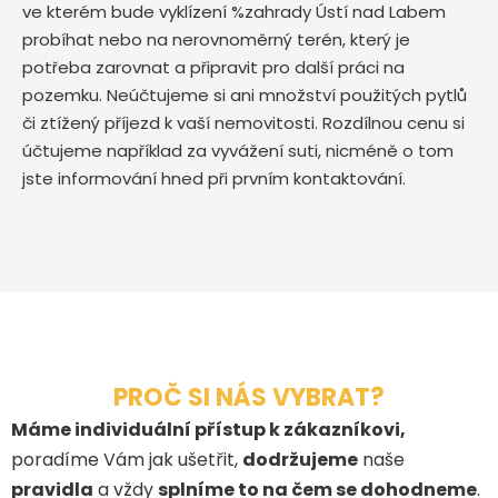
ve kterém bude vyklízení %zahrady Ústí nad Labem
probíhat nebo na nerovnoměrný terén, který je
potřeba zarovnat a připravit pro další práci na
pozemku. Neúčtujeme si ani množství použitých pytlů
či ztížený příjezd k vaší nemovitosti. Rozdílnou cenu si
účtujeme například za vyvážení suti, nicméně o tom
jste informování hned při prvním kontaktování.
PROČ SI NÁS VYBRAT?
Máme individuální přístup k zákazníkovi,
poradíme Vám jak ušetřit,
dodržujeme
naše
pravidla
a vždy
splníme to na čem se dohodneme
.