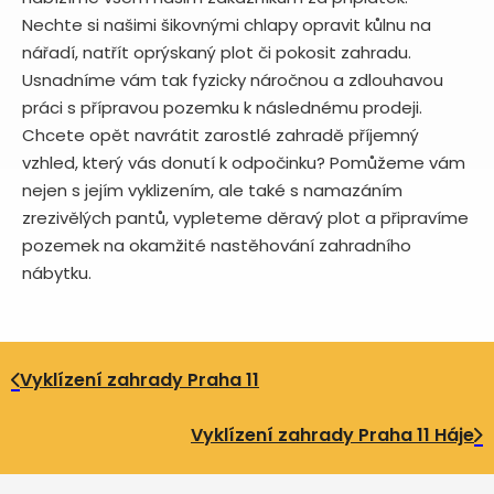
Nechte si našimi šikovnými chlapy opravit kůlnu na
nářadí, natřít oprýskaný plot či pokosit zahradu.
Usnadníme vám tak fyzicky náročnou a zdlouhavou
práci s přípravou pozemku k následnému prodeji.
Chcete opět navrátit zarostlé zahradě příjemný
vzhled, který vás donutí k odpočinku? Pomůžeme vám
nejen s jejím vyklizením, ale také s namazáním
zrezivělých pantů, vypleteme děravý plot a připravíme
pozemek na okamžité nastěhování zahradního
nábytku.
Vyklízení zahrady Praha 11
Vyklízení zahrady Praha 11 Háje