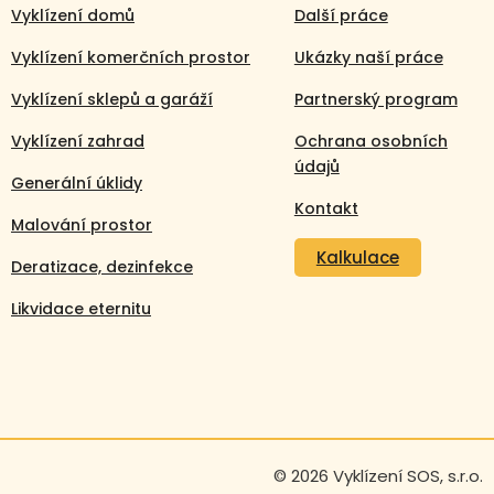
Vyklízení domů
Další práce
Vyklízení komerčních prostor
Ukázky naší práce
Vyklízení sklepů a garáží
Partnerský program
Vyklízení zahrad
Ochrana osobních
údajů
Generální úklidy
Kontakt
Malování prostor
Kalkulace
Deratizace, dezinfekce
Likvidace eternitu
Volejte nonstop
+420 608 105 106
© 2026 Vyklízení SOS, s.r.o.