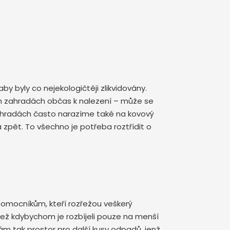
by byly co nejekologičtěji zlikvidovány.
ch zahradách občas k nalezení – může se
 zahradách často narazíme také na kovový
zpět. To všechno je potřeba roztřídit o
pomocníkům, kteří rozřežou veškerý
ež kdybychom je rozbíjeli pouze na menší
ám tak prostor pro další kusy odpadů, jenž