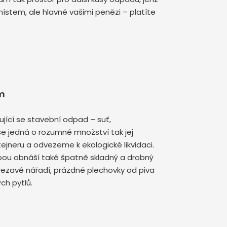
místem, ale hlavně vašimi penězi – platíte
m
jící se stavební odpad – suť,
se jedná o rozumné množství tak jej
jneru a odvezeme k ekologické likvidaci.
ebou obnáší také špatně skladný a drobný
rezavé nářadí, prázdné plechovky od piva
ch pytlů.