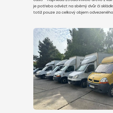
je potřeba odvézt na sběrný dvůr či skládku
totiž pouze za celkový objem odvezenéh