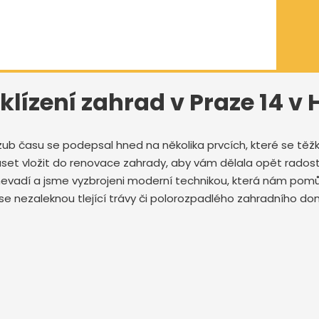
klízení zahrad v Praze 14 v
zub času se podepsal hned na několika prvcích, které se těžk
set vložit do renovace zahrady, aby vám dělala opět radost
e nevadí a jsme vyzbrojeni moderní technikou, která nám po
eří se nezaleknou tlející trávy či polorozpadlého zahradního d