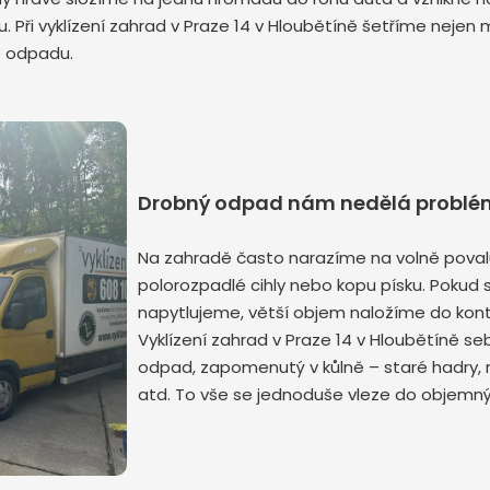
. Při vyklízení zahrad v Praze 14 v Hloubětíně šetříme nejen 
o odpadu.
Odeslat zprávu
Drobný odpad nám nedělá problé
Na zahradě často narazíme na volně povalu
polorozpadlé cihly nebo kopu písku. Pokud 
napytlujeme, větší objem naložíme do konte
Vyklízení zahrad v Praze 14 v Hloubětíně s
odpad, zapomenutý v kůlně – staré hadry, 
atd. To vše se jednoduše vleze do objemný