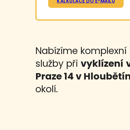
KALKULACE DO E-MAILU
Nabízíme komplexní
služby při
vyklízení
Praze 14 v Hloubětí
okolí.