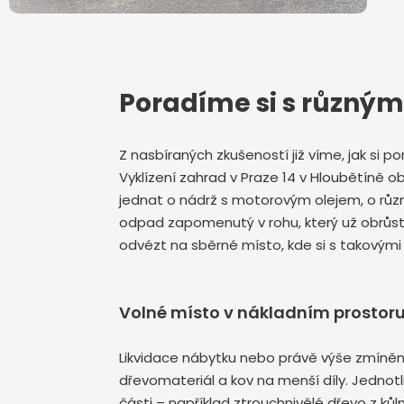
Poradíme si s různý
Z nasbíraných zkušeností již víme, jak si p
Vyklízení zahrad v Praze 14 v Hloubětíně
jednat o nádrž s motorovým olejem, o různ
odpad zapomenutý v rohu, který už obrůstá
odvézt na sběrné místo, kde si s takovými
Volné místo v nákladním prostor
Likvidace nábytku nebo právě výše zmíněn
dřevomateriál a kov na menší díly. Jedno
části – například ztrouchnivělé dřevo z k