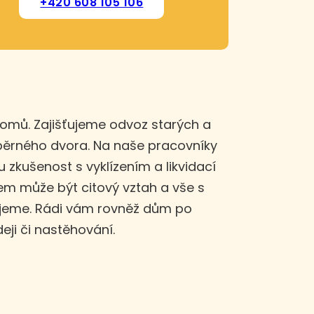
+420 608 105 106
domů. Zajišťujeme odvoz starých a
sběrného dvora. Na naše pracovníky
u zkušenost s vyklízením a likvidací
m může být citový vztah a vše s
ujeme. Rádi vám rovněž dům po
eji či nastěhování.