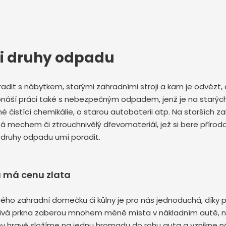
mi druhy odpadu
oradit s nábytkem, starými zahradními stroji a kam je odvézt, a
 obnáší práci také s nebezpečným odpadem, jenž je na starý
é čistící chemikálie, o starou autobaterii atp. Na starších
 mechem či ztrouchnivělý dřevomateriál, jež si bere příroda 
 druhy odpadu umí poradit.
u má cenu zlata
ého zahradní domečku či kůlny je pro nás jednoduchá, díky 
tlivá prkna zaberou mnohem méně místa v nákladním autě, n
ůlny hravě složíme na jednu hromadu do rohu auta a vznikne n