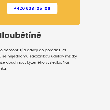
+420 608 105 106
 Hloubětíně
o demontují a dávají do pořádku. Při
, se nejednomu zákazníkovi udělaly mžitky
může dosáhnout kýženého výsledku. Náš
omku.