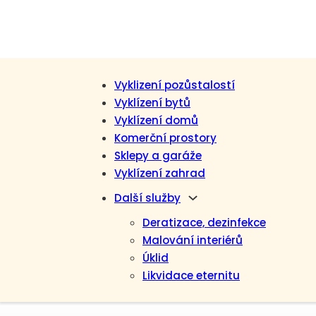
Vyklizení pozůstalostí
Vyklízení bytů
Vyklízení domů
Komerční prostory
Sklepy a garáže
Vyklízení zahrad
Další služby
Deratizace, dezinfekce
Malování interiérů
Úklid
Likvidace eternitu