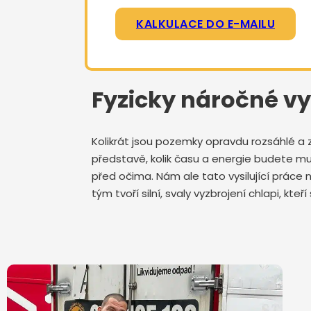
KALKULACE DO E-MAILU
Fyzicky náročné vy
Kolikrát jsou pozemky opravdu rozsáhlé a 
představě, kolik času a energie budete mu
před očima. Nám ale tato vysilující prác
tým tvoří silní, svaly vyzbrojení chlapi, kt