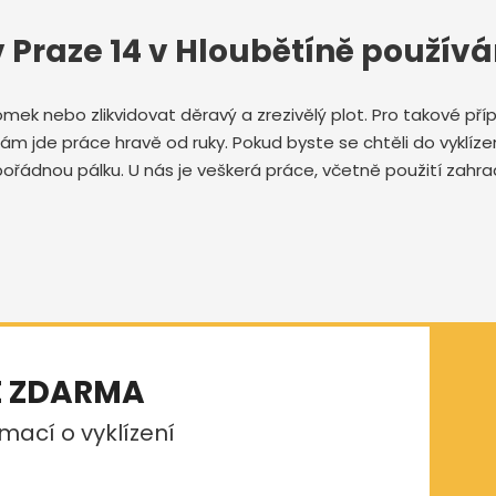
v Praze 14 v Hloubětíně použív
domek nebo zlikvidovat děravý a zrezivělý plot. Pro takové p
 nám jde práce hravě od ruky. Pokud byste se chtěli do vyklíze
ořádnou pálku. U nás je veškerá práce, včetně použití zahra
E ZDARMA
mací o vyklízení