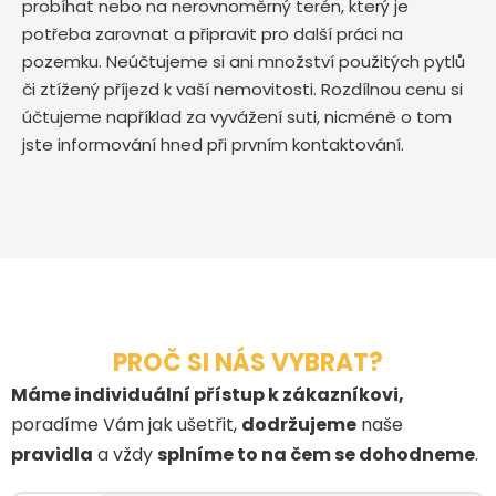
probíhat nebo na nerovnoměrný terén, který je
potřeba zarovnat a připravit pro další práci na
pozemku. Neúčtujeme si ani množství použitých pytlů
či ztížený příjezd k vaší nemovitosti. Rozdílnou cenu si
účtujeme například za vyvážení suti, nicméně o tom
jste informování hned při prvním kontaktování.
PROČ SI NÁS VYBRAT?
Máme individuální přístup k zákazníkovi,
poradíme Vám jak ušetřit,
dodržujeme
naše
pravidla
a vždy
splníme to na čem se dohodneme
.