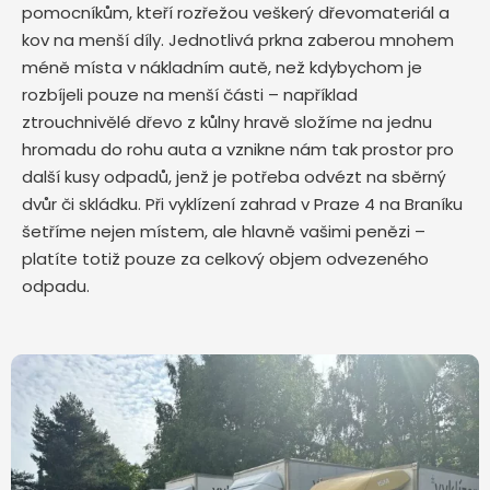
pomocníkům, kteří rozřežou veškerý dřevomateriál a
kov na menší díly. Jednotlivá prkna zaberou mnohem
méně místa v nákladním autě, než kdybychom je
rozbíjeli pouze na menší části – například
ztrouchnivělé dřevo z kůlny hravě složíme na jednu
hromadu do rohu auta a vznikne nám tak prostor pro
další kusy odpadů, jenž je potřeba odvézt na sběrný
dvůr či skládku. Při vyklízení zahrad v Praze 4 na Braníku
šetříme nejen místem, ale hlavně vašimi penězi –
platíte totiž pouze za celkový objem odvezeného
odpadu.