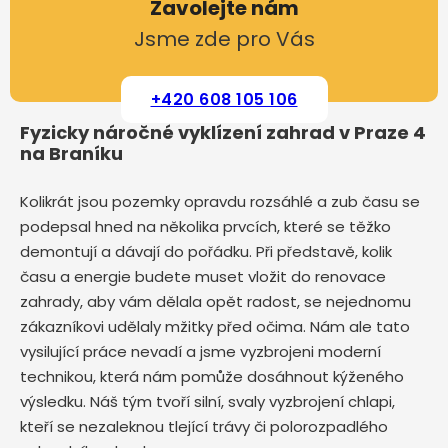
Zavolejte nám
Jsme zde pro Vás
+420 608 105 106
Fyzicky náročné vyklízení zahrad v Praze 4
na Braníku
Kolikrát jsou pozemky opravdu rozsáhlé a zub času se
podepsal hned na několika prvcích, které se těžko
demontují a dávají do pořádku. Při představě, kolik
času a energie budete muset vložit do renovace
zahrady, aby vám dělala opět radost, se nejednomu
zákazníkovi udělaly mžitky před očima. Nám ale tato
vysilující práce nevadí a jsme vyzbrojeni moderní
technikou, která nám pomůže dosáhnout kýženého
výsledku. Náš tým tvoří silní, svaly vyzbrojení chlapi,
kteří se nezaleknou tlející trávy či polorozpadlého