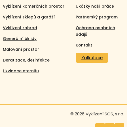
Vyklízení komerčních prostor
Ukázky naší práce
Vyklízení sklepů a garáží
Partnerský program
Vyklízení zahrad
Ochrana osobních
údajů
Generální úklidy
Kontakt
Malování prostor
Kalkulace
Deratizace, dezinfekce
Likvidace eternitu
Volejte nonstop
+420 608 105 106
© 2026 Vyklízení SOS, s.r.o.