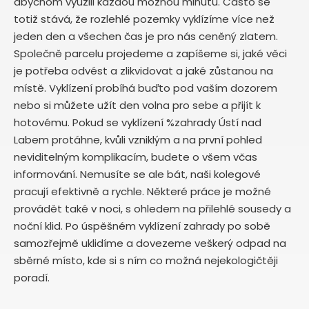
abychom využili každou možnou minutu. Často se
totiž stává, že rozlehlé pozemky vyklízíme více než
jeden den a všechen čas je pro nás ceněný zlatem.
Společně parcelu projedeme a zapíšeme si, jaké věci
je potřeba odvést a zlikvidovat a jaké zůstanou na
místě. Vyklízení probíhá buďto pod vaším dozorem
nebo si můžete užít den volna pro sebe a přijít k
hotovému. Pokud se vyklízení %zahrady Ústí nad
Labem protáhne, kvůli vzniklým a na první pohled
neviditelným komplikacím, budete o všem včas
informování. Nemusíte se ale bát, naši kolegové
pracují efektivně a rychle. Některé práce je možné
provádět také v noci, s ohledem na přilehlé sousedy a
noční klid. Po úspěšném vyklízení zahrady po sobě
samozřejmě uklidíme a dovezeme veškerý odpad na
sběrné místo, kde si s ním co možná nejekologičtěji
poradí.