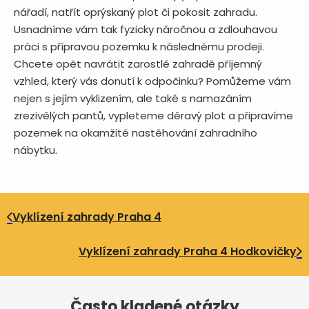
nářadí, natřít oprýskaný plot či pokosit zahradu.
Usnadníme vám tak fyzicky náročnou a zdlouhavou
práci s přípravou pozemku k následnému prodeji.
Chcete opět navrátit zarostlé zahradě příjemný
vzhled, který vás donutí k odpočinku? Pomůžeme vám
nejen s jejím vyklizením, ale také s namazáním
zrezivělých pantů, vypleteme děravý plot a připravíme
pozemek na okamžité nastěhování zahradního
nábytku.
Vyklízení zahrady Praha 4
Vyklízení zahrady Praha 4 Hodkovičky
Často kladené otázky