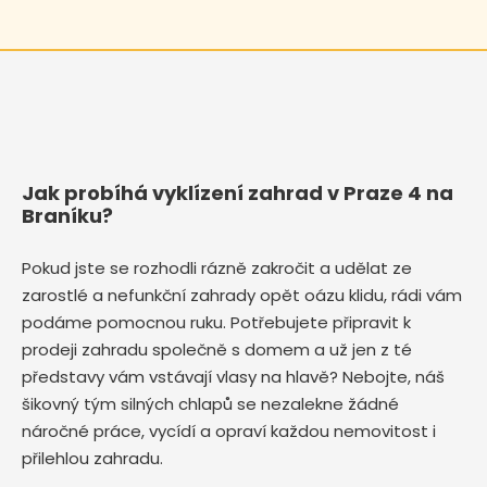
Jak probíhá vyklízení zahrad v Praze 4 na
Braníku?
Pokud jste se rozhodli rázně zakročit a udělat ze
zarostlé a nefunkční zahrady opět oázu klidu, rádi vám
podáme pomocnou ruku. Potřebujete připravit k
prodeji zahradu společně s domem a už jen z té
představy vám vstávají vlasy na hlavě? Nebojte, náš
šikovný tým silných chlapů se nezalekne žádné
náročné práce, vycídí a opraví každou nemovitost i
přilehlou zahradu.