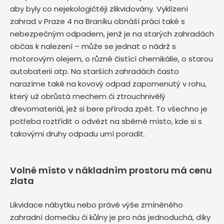
aby byly co nejekologičtěji zlikvidovány. Vyklízení
zahrad v Praze 4 na Braníku obnáší práci také s
nebezpečným odpadem, jenž je na starých zahradách
občas k nalezení – může se jednat o nádrž s
motorovým olejem, o různé čistící chemikálie, o starou
autobaterii atp. Na starších zahradách často
narazíme také na kovový odpad zapomenutý v rohu,
který už obrůstá mechem či ztrouchnivělý
dřevomateriál, jež si bere příroda zpět. To všechno je
potřeba roztřídit o odvézt na sběrné místo, kde si s
takovými druhy odpadu umí poradit.
Volné místo v nákladním prostoru má cenu
zlata
Likvidace nábytku nebo právě výše zmíněného
zahradní domečku či kůlny je pro nás jednoduchá, díky