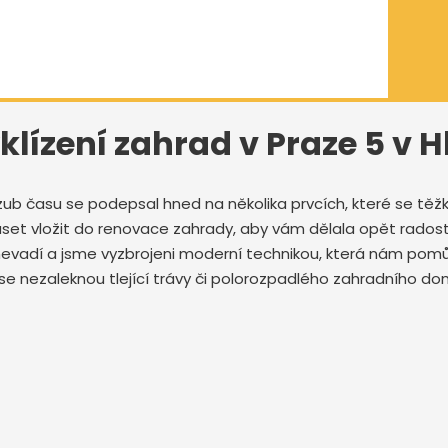
klízení zahrad v Praze 5 v 
zub času se podepsal hned na několika prvcích, které se těžk
set vložit do renovace zahrady, aby vám dělala opět radost
e nevadí a jsme vyzbrojeni moderní technikou, která nám po
eří se nezaleknou tlející trávy či polorozpadlého zahradního d