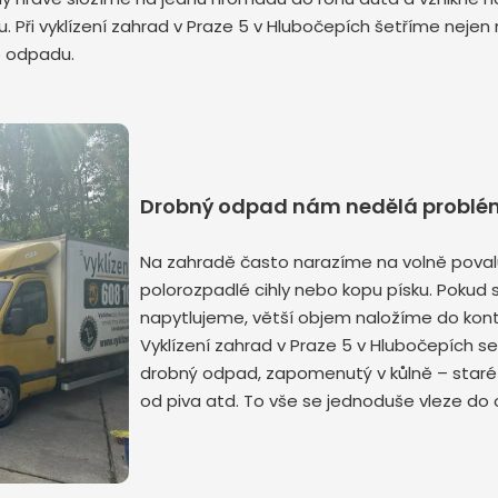
u. Při vyklízení zahrad v Praze 5 v Hlubočepích šetříme nejen
o odpadu.
Odeslat zprávu
Drobný odpad nám nedělá problé
Na zahradě často narazíme na volně povalu
polorozpadlé cihly nebo kopu písku. Pokud 
napytlujeme, větší objem naložíme do konte
Vyklízení zahrad v Praze 5 v Hlubočepích s
drobný odpad, zapomenutý v kůlně – staré 
od piva atd. To vše se jednoduše vleze do