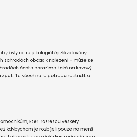
by byly co nejekologičtěji zlikvidovány.
ých zahradách občas k nalezení – může se
 zahradách často narazíme také na kovový
zpět. To všechno je potřeba roztřídit o
pomocníkům, kteří rozřežou veškerý
ež kdybychom je rozbíjeli pouze na menší
ám tak prostor pro další kusy odpadů, jenž