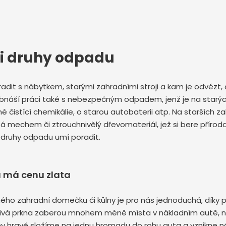
mi druhy odpadu
oradit s nábytkem, starými zahradními stroji a kam je odvézt, a
 obnáší práci také s nebezpečným odpadem, jenž je na star
é čistící chemikálie, o starou autobaterii atp. Na starších
 mechem či ztrouchnivělý dřevomateriál, jež si bere příroda 
 druhy odpadu umí poradit.
u má cenu zlata
ého zahradní domečku či kůlny je pro nás jednoduchá, díky 
tlivá prkna zaberou mnohem méně místa v nákladním autě, n
ůlny hravě složíme na jednu hromadu do rohu auta a vznikne n