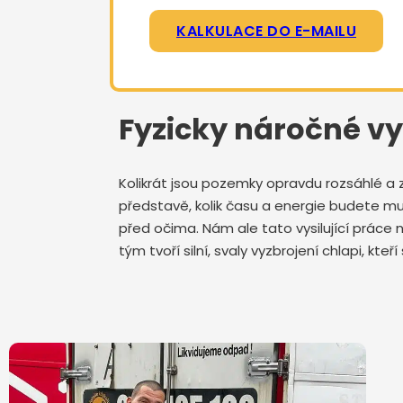
KALKULACE DO E-MAILU
Fyzicky náročné vy
Kolikrát jsou pozemky opravdu rozsáhlé a 
představě, kolik času a energie budete mu
před očima. Nám ale tato vysilující prác
tým tvoří silní, svaly vyzbrojení chlapi, kt