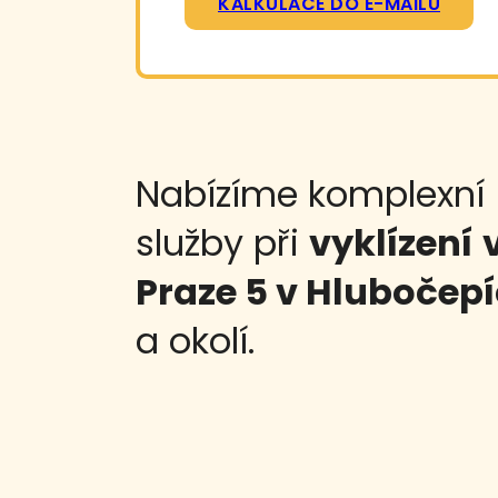
KALKULACE DO E-MAILU
Nabízíme komplexní
služby při
vyklízení
Praze 5 v Hlubočep
a okolí.