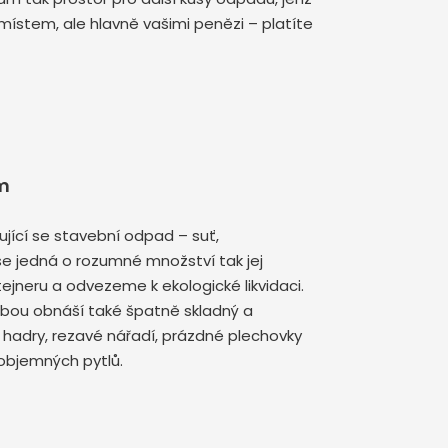
 místem, ale hlavně vašimi penězi – platíte
m
jící se stavební odpad – suť,
se jedná o rozumné množství tak jej
jneru a odvezeme k ekologické likvidaci.
ebou obnáší také špatně skladný a
hadry, rezavé nářadí, prázdné plechovky
 objemných pytlů.