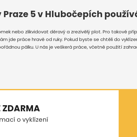
 v Praze 5 v Hlubočepích použí
domek nebo zlikvidovat děravý a zrezivělý plot. Pro takové p
 nám jde práce hravě od ruky. Pokud byste se chtěli do vyklíze
ořádnou pálku. U nás je veškerá práce, včetně použití zahra
E ZDARMA
mací o vyklízení