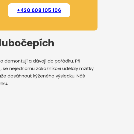
+420 608 105 106
Hlubočepích
o demontují a dávají do pořádku. Při
, se nejednomu zákazníkovi udělaly mžitky
může dosáhnout kýženého výsledku. Náš
omku.