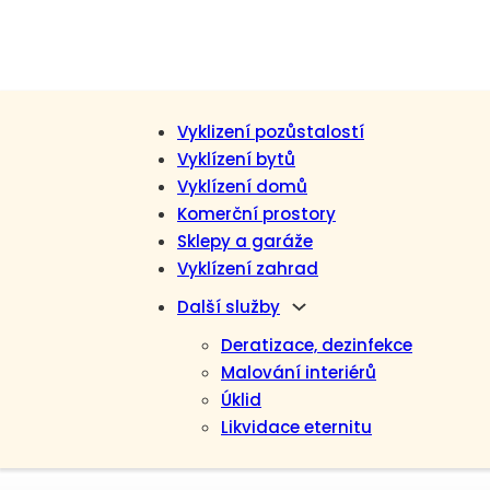
Vyklizení pozůstalostí
Vyklízení bytů
Vyklízení domů
Komerční prostory
Sklepy a garáže
Vyklízení zahrad
Další služby
Deratizace, dezinfekce
Malování interiérů
Úklid
Likvidace eternitu