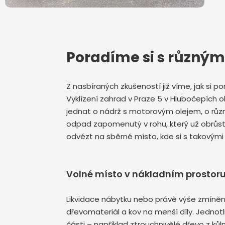
Poradíme si s různý
Z nasbíraných zkušeností již víme, jak si p
Vyklízení zahrad v Praze 5 v Hlubočepích
jednat o nádrž s motorovým olejem, o různ
odpad zapomenutý v rohu, který už obrůstá
odvézt na sběrné místo, kde si s takovými
Volné místo v nákladním prostor
Likvidace nábytku nebo právě výše zmíněn
dřevomateriál a kov na menší díly. Jedno
části – například ztrouchnivělé dřevo z k