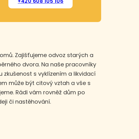
+420 608 105 106
domů. Zajišťujeme odvoz starých a
sběrného dvora. Na naše pracovníky
u zkušenost s vyklízením a likvidací
m může být citový vztah a vše s
ujeme. Rádi vám rovněž dům po
eji či nastěhování.