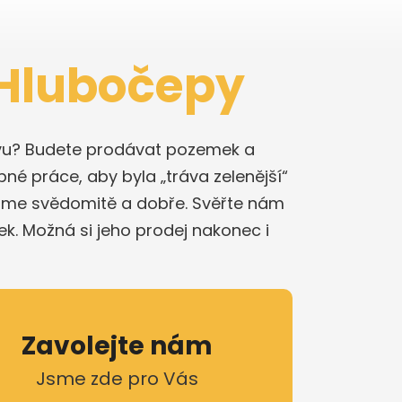
 Hlubočepy
stavu? Budete prodávat pozemek a
bné práce, aby byla „tráva zelenější“
láme svědomitě a dobře. Svěřte nám
k. Možná si jeho prodej nakonec i
Zavolejte nám
Jsme zde pro Vás