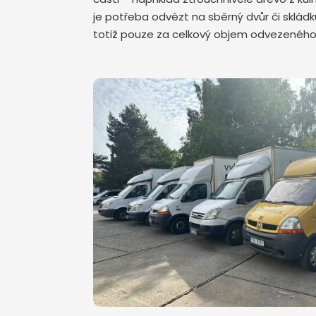
je potřeba odvézt na sběrný dvůr či skládk
totiž pouze za celkový objem odvezenéh