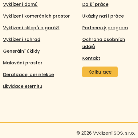
Vyklízení domů
Další práce
Vyklízení komerčních prostor
Ukázky naší práce
Vyklízení sklepů a garáží
Partnerský program
Vyklízení zahrad
Ochrana osobních
údajů
Generální úklidy
Kontakt
Malování prostor
Kalkulace
Deratizace, dezinfekce
Likvidace eternitu
Volejte nonstop
+420 608 105 106
© 2026 Vyklízení SOS, s.r.o.