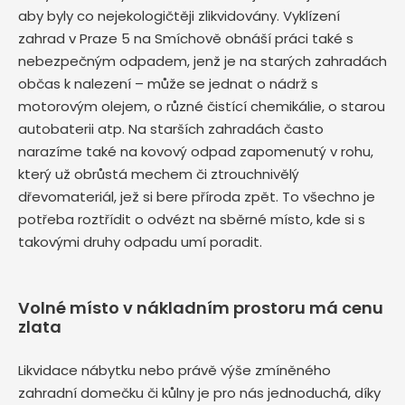
aby byly co nejekologičtěji zlikvidovány. Vyklízení
zahrad v Praze 5 na Smíchově obnáší práci také s
nebezpečným odpadem, jenž je na starých zahradách
občas k nalezení – může se jednat o nádrž s
motorovým olejem, o různé čistící chemikálie, o starou
autobaterii atp. Na starších zahradách často
narazíme také na kovový odpad zapomenutý v rohu,
který už obrůstá mechem či ztrouchnivělý
dřevomateriál, jež si bere příroda zpět. To všechno je
potřeba roztřídit o odvézt na sběrné místo, kde si s
takovými druhy odpadu umí poradit.
Volné místo v nákladním prostoru má cenu
zlata
Likvidace nábytku nebo právě výše zmíněného
zahradní domečku či kůlny je pro nás jednoduchá, díky