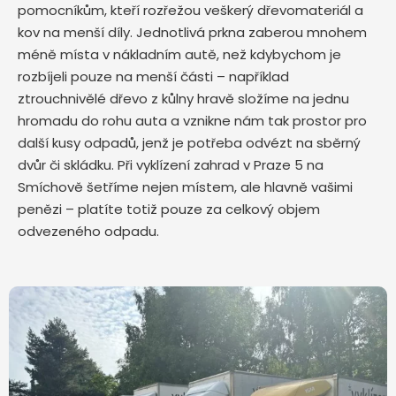
pomocníkům, kteří rozřežou veškerý dřevomateriál a
kov na menší díly. Jednotlivá prkna zaberou mnohem
méně místa v nákladním autě, než kdybychom je
rozbíjeli pouze na menší části – například
ztrouchnivělé dřevo z kůlny hravě složíme na jednu
hromadu do rohu auta a vznikne nám tak prostor pro
další kusy odpadů, jenž je potřeba odvézt na sběrný
dvůr či skládku. Při vyklízení zahrad v Praze 5 na
Smíchově šetříme nejen místem, ale hlavně vašimi
penězi – platíte totiž pouze za celkový objem
odvezeného odpadu.