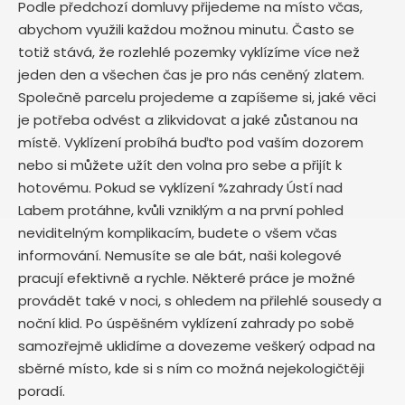
Podle předchozí domluvy přijedeme na místo včas,
abychom využili každou možnou minutu. Často se
totiž stává, že rozlehlé pozemky vyklízíme více než
jeden den a všechen čas je pro nás ceněný zlatem.
Společně parcelu projedeme a zapíšeme si, jaké věci
je potřeba odvést a zlikvidovat a jaké zůstanou na
místě. Vyklízení probíhá buďto pod vaším dozorem
nebo si můžete užít den volna pro sebe a přijít k
hotovému. Pokud se vyklízení %zahrady Ústí nad
Labem protáhne, kvůli vzniklým a na první pohled
neviditelným komplikacím, budete o všem včas
informování. Nemusíte se ale bát, naši kolegové
pracují efektivně a rychle. Některé práce je možné
provádět také v noci, s ohledem na přilehlé sousedy a
noční klid. Po úspěšném vyklízení zahrady po sobě
samozřejmě uklidíme a dovezeme veškerý odpad na
sběrné místo, kde si s ním co možná nejekologičtěji
poradí.