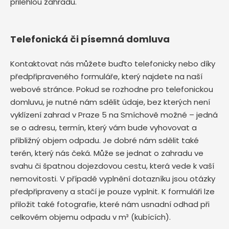
přilehlou zahradu.
Telefonická či písemná domluva
Kontaktovat nás můžete buďto telefonicky nebo díky
předpřipraveného formuláře, který najdete na naší
webové stránce. Pokud se rozhodne pro telefonickou
domluvu, je nutné nám sdělit údaje, bez kterých není
vyklízení zahrad v Praze 5 na Smíchově možné – jedná
se o adresu, termín, který vám bude vyhovovat a
přibližný objem odpadu. Je dobré nám sdělit také
terén, který nás čeká. Může se jednat o zahradu ve
svahu či špatnou dojezdovou cestu, která vede k vaší
nemovitosti. V případě vyplnění dotazníku jsou otázky
předpřipraveny a stačí je pouze vyplnit. K formuláři lze
přiložit také fotografie, které nám usnadní odhad při
celkovém objemu odpadu v m³ (kubících).