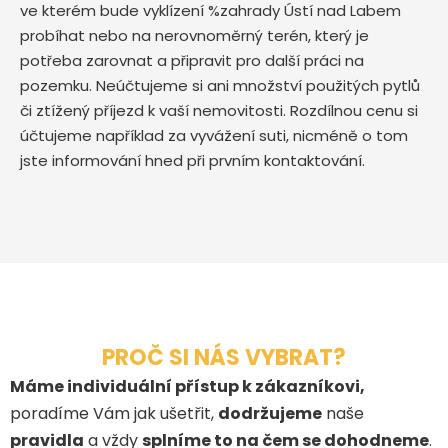
ve kterém bude vyklízení %zahrady Ústí nad Labem
probíhat nebo na nerovnoměrný terén, který je
potřeba zarovnat a připravit pro další práci na
pozemku. Neúčtujeme si ani množství použitých pytlů
či ztížený příjezd k vaší nemovitosti. Rozdílnou cenu si
účtujeme například za vyvážení suti, nicméně o tom
jste informování hned při prvním kontaktování.
PROČ SI NÁS VYBRAT?
Máme individuální přístup k zákazníkovi,
poradíme Vám jak ušetřit,
dodržujeme
naše
pravidla
a vždy
splníme to na čem se dohodneme
.