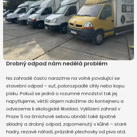
Drobný odpad nám nedělá problém
Na zahradě často narazíme na volně povalující se
stavební odpad – suť, polorozpadlé cihly nebo kopu
písku. Pokud se jedná o rozumné množství tak jej
napytlujeme, větší objem naložíme do kontejneru a
odvezeme k ekologické likvidaci. Vyklízení zahrad v
Praze 5 na Smíchově sebou obnáší také špatně
skladný a drobný odpad, zapomenutý v kůlně – staré
hadry, rezavé nářadí, prázdné plechovky od piva atd.