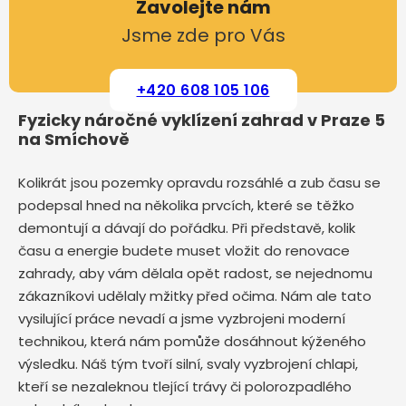
Zavolejte nám
Jsme zde pro Vás
+420 608 105 106
Fyzicky náročné vyklízení zahrad v Praze 5
na Smíchově
Kolikrát jsou pozemky opravdu rozsáhlé a zub času se
podepsal hned na několika prvcích, které se těžko
demontují a dávají do pořádku. Při představě, kolik
času a energie budete muset vložit do renovace
zahrady, aby vám dělala opět radost, se nejednomu
zákazníkovi udělaly mžitky před očima. Nám ale tato
vysilující práce nevadí a jsme vyzbrojeni moderní
technikou, která nám pomůže dosáhnout kýženého
výsledku. Náš tým tvoří silní, svaly vyzbrojení chlapi,
kteří se nezaleknou tlející trávy či polorozpadlého