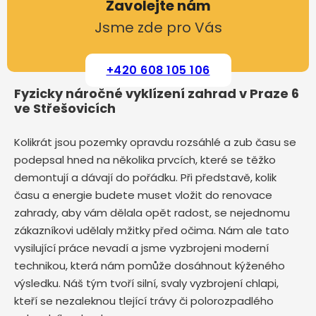
Zavolejte nám
Jsme zde pro Vás
+420 608 105 106
Fyzicky náročné vyklízení zahrad v Praze 6
ve Střešovicích
Kolikrát jsou pozemky opravdu rozsáhlé a zub času se
podepsal hned na několika prvcích, které se těžko
demontují a dávají do pořádku. Při představě, kolik
času a energie budete muset vložit do renovace
zahrady, aby vám dělala opět radost, se nejednomu
zákazníkovi udělaly mžitky před očima. Nám ale tato
vysilující práce nevadí a jsme vyzbrojeni moderní
technikou, která nám pomůže dosáhnout kýženého
výsledku. Náš tým tvoří silní, svaly vyzbrojení chlapi,
kteří se nezaleknou tlející trávy či polorozpadlého