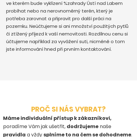
ve kterém bude vyklízení %zahrady Ústí nad Labem
probíhat nebo na nerovnoměrný terén, který je
potřeba zarovnat a připravit pro další práci na
pozemku. Neúčtujeme si ani množství použitých pytlů
či ztížený příjezd k vaší nemovitosti. Rozdílnou cenu si
účtujeme například za vyvážení suti, nicméně o tom
jste informování hned při prvním kontaktování.
PROČ SI NÁS VYBRAT?
Máme individuální přístup k zákazníkovi,
poradíme Vám jak ušetřit,
dodržujeme
naše
pravidla
a vždy
splníme to na čem se dohodneme
.