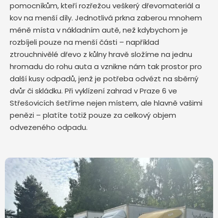
pomocníkům, kteří rozřežou veškerý dřevomateriál a
kov na menší díly. Jednotlivá prkna zaberou mnohem
méně místa v nákladním autě, než kdybychom je
rozbíjeli pouze na menší části – například
ztrouchnivělé dřevo z kůlny hravě složíme na jednu
hromadu do rohu auta a vznikne nám tak prostor pro
další kusy odpadů, jenž je potřeba odvézt na sběrný
dvůr či skládku. Při vyklízení zahrad v Praze 6 ve
Střešovicích šetříme nejen místem, ale hlavně vašimi
penězi – platíte totiž pouze za celkový objem
odvezeného odpadu.