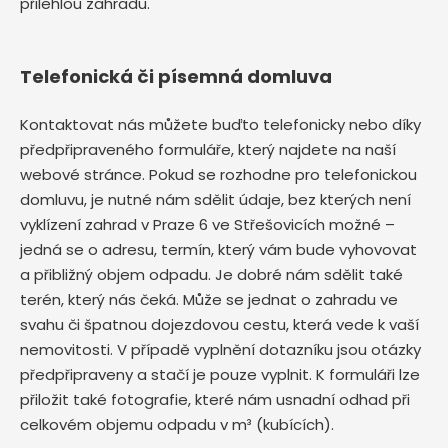
přilehlou zahradu.
Telefonická či písemná domluva
Kontaktovat nás můžete buďto telefonicky nebo díky
předpřipraveného formuláře, který najdete na naší
webové stránce. Pokud se rozhodne pro telefonickou
domluvu, je nutné nám sdělit údaje, bez kterých není
vyklízení zahrad v Praze 6 ve Střešovicích možné –
jedná se o adresu, termín, který vám bude vyhovovat
a přibližný objem odpadu. Je dobré nám sdělit také
terén, který nás čeká. Může se jednat o zahradu ve
svahu či špatnou dojezdovou cestu, která vede k vaší
nemovitosti. V případě vyplnění dotazníku jsou otázky
předpřipraveny a stačí je pouze vyplnit. K formuláři lze
přiložit také fotografie, které nám usnadní odhad při
celkovém objemu odpadu v m³ (kubících).