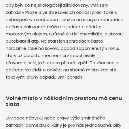
aby byly co nejekologičtěji zlikvidovány. Vyklízení
zahrad v Praze 6 ve Střešovicích obnáší práci také s
nebezpečným odpadem, jenž je na starých zahradách
občas k nalezení – může se jednat o nádrž s
motorovým olejem, o různé čistící chemikálie, o starou
autobaterii atp. Na starších zahradách často
narazíme také na kovový odpad zapomenutý v rohu,
který už obrůstá mechem či ztrouchnivělý
dřevomateriál, jež si bere příroda zpět. To všechno je
potřeba roztřídit o odvézt na sběrné místo, kde si s
takovými druhy odpadu umí poradit.
Volné místo v nákladním prostoru má cenu
zlata
Likvidace nábytku nebo právě výše zmíněného
zahradní domečku či kůlny je pro nás jednoduchá, díky