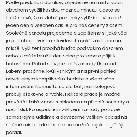
Podle předchozí domluvy přijedeme na místo včas,
abychom využili každou možnou minutu. Často se
totiž stává, že rozlehlé pozemky vyklízíme více než
jeden den a všechen čas je pro nás ceněný zlatem.
Společně parcelu projedeme a zapíšeme si, jaké věci
je potřeba odvést a zlikvidovat a jaké zůstanou na
místě. Vyklízení probíhá buďto pod vaším dozorem
nebo si můžete užít den volna pro sebe a přijít k
hotovému. Pokud se vyklízení %zahrady Ústí nad
Labem protáhne, kvůli vzniklým a na první pohled
neviditelným komplikacím, budete o všem včas
informování. Nemusíte se ale bát, naši kolegové
pracují efektivně a rychle. Některé práce je možné
provádět také v noci, s ohledem na přilehlé sousedy a
noční klid. Po úspěšném vyklízení zahrady po sobě
samozřejmě uklidíme a dovezeme veškerý odpad na
sběrné místo, kde si s ním co možná nejekologičtěji
poradí.