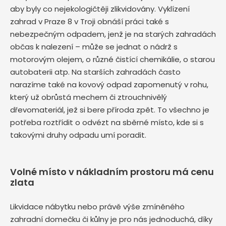
aby byly co nejekologičtěji zlikvidovány. Vyklízení
zahrad v Praze 8 v Troji obnáší práci také s
nebezpečným odpadem, jenž je na starých zahradách
občas k nalezení – může se jednat o nádrž s
motorovým olejem, o různé čistící chemikálie, o starou
autobaterii atp. Na starších zahradách často
narazíme také na kovový odpad zapomenutý v rohu,
který už obrůstá mechem či ztrouchnivělý
dřevomateriál, jež si bere příroda zpět. To všechno je
potřeba roztřídit o odvézt na sběrné místo, kde si s
takovými druhy odpadu umí poradit.
Volné místo v nákladním prostoru má cenu
zlata
Likvidace nábytku nebo právě výše zmíněného
zahradní domečku či kůlny je pro nás jednoduchá, díky