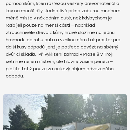
pomocníkům, kteří rozřežou veškerý dřevomateriál a
kov na menší díly. Jednotlivá prkna zaberou mnohem
méně místa v nákladním autě, než kdybychom je
rozbíjeli pouze na menší části – například
ztrouchnivělé dřevo z kůlny hravě složíme na jednu
hromadu do rohu auta a vznikne nám tak prostor pro
další kusy odpadů, jenž je potřeba odvézt na sběrný
dvůr či skládku. Při vyklízení zahrad v Praze 8 v Troji
šetříme nejen místem, ale hlavně vašimi penězi –
platíte totiž pouze za celkový objem odvezeného
odpadu.