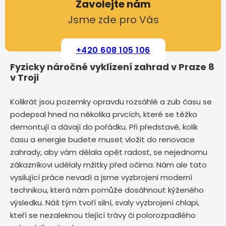
Zavolejte nám
Jsme zde pro Vás
+420 608 105 106
Fyzicky náročné vyklízení zahrad v Praze 8
v Troji
Kolikrát jsou pozemky opravdu rozsáhlé a zub času se
podepsal hned na několika prvcích, které se těžko
demontují a dávají do pořádku. Při představě, kolik
času a energie budete muset vložit do renovace
zahrady, aby vám dělala opět radost, se nejednomu
zákazníkovi udělaly mžitky před očima. Nám ale tato
vysilující práce nevadí a jsme vyzbrojeni moderní
technikou, která nám pomůže dosáhnout kýženého
výsledku. Náš tým tvoří silní, svaly vyzbrojení chlapi,
kteří se nezaleknou tlející trávy či polorozpadlého