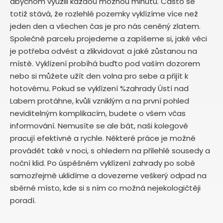
abychom využili každou možnou minutu. Často se
totiž stává, že rozlehlé pozemky vyklízíme více než
jeden den a všechen čas je pro nás ceněný zlatem.
Společně parcelu projedeme a zapíšeme si, jaké věci
je potřeba odvést a zlikvidovat a jaké zůstanou na
místě. Vyklízení probíhá buďto pod vaším dozorem
nebo si můžete užít den volna pro sebe a přijít k
hotovému. Pokud se vyklízení %zahrady Ústí nad
Labem protáhne, kvůli vzniklým a na první pohled
neviditelným komplikacím, budete o všem včas
informování. Nemusíte se ale bát, naši kolegové
pracují efektivně a rychle. Některé práce je možné
provádět také v noci, s ohledem na přilehlé sousedy a
noční klid. Po úspěšném vyklízení zahrady po sobě
samozřejmě uklidíme a dovezeme veškerý odpad na
sběrné místo, kde si s ním co možná nejekologičtěji
poradí.