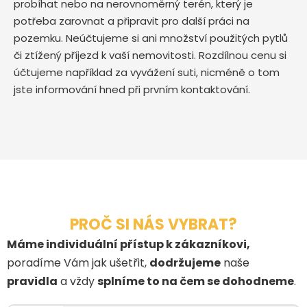
probíhat nebo na nerovnoměrný terén, který je
potřeba zarovnat a připravit pro další práci na
pozemku. Neúčtujeme si ani množství použitých pytlů
či ztížený příjezd k vaší nemovitosti. Rozdílnou cenu si
účtujeme například za vyvážení suti, nicméně o tom
jste informování hned při prvním kontaktování.
PROČ SI NÁS VYBRAT?
Máme individuální přístup k zákazníkovi,
poradíme Vám jak ušetřit,
dodržujeme
naše
pravidla
a vždy
splníme to na čem se dohodneme
.