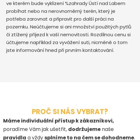
ve kterém bude vyklízení %zahrady Ústí nad Labem
probíhat nebo na nerovnoměrný terén, který je
potřeba zarovnat a připravit pro další práci na
pozemku. Neúčtujeme si ani množství použitých pytlů
či ztížený příjezd k vaší nemovitosti. Rozdílnou cenu si
účtujeme například za vyvážení suti, nicméně o tom
jste informování hned při prvním kontaktování.
PROČ SI NÁS VYBRAT?
Máme individuální přístup k zákazníkovi,
poradíme Vám jak ušetřit,
dodržujeme
naše
pravidla
a vždy
splníme to na čem se dohodneme
.