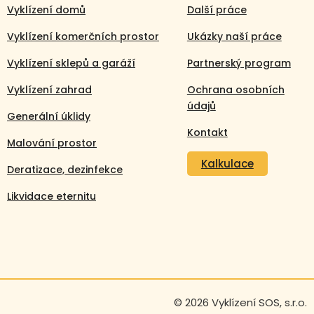
Vyklízení domů
Další práce
Vyklízení komerčních prostor
Ukázky naší práce
Vyklízení sklepů a garáží
Partnerský program
Vyklízení zahrad
Ochrana osobních
údajů
Generální úklidy
Kontakt
Malování prostor
Kalkulace
Deratizace, dezinfekce
Likvidace eternitu
Volejte nonstop
+420 608 105 106
© 2026 Vyklízení SOS, s.r.o.