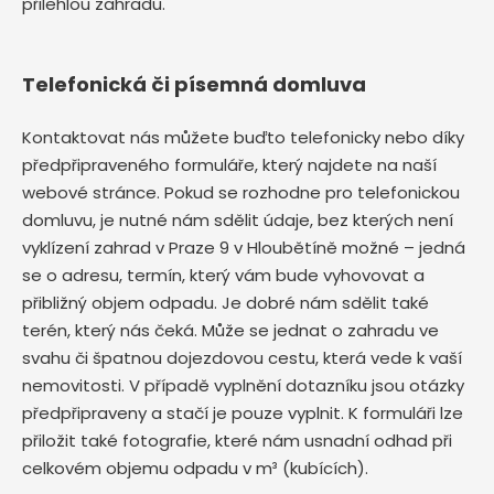
přilehlou zahradu.
Telefonická či písemná domluva
Kontaktovat nás můžete buďto telefonicky nebo díky
předpřipraveného formuláře, který najdete na naší
webové stránce. Pokud se rozhodne pro telefonickou
domluvu, je nutné nám sdělit údaje, bez kterých není
vyklízení zahrad v Praze 9 v Hloubětíně možné – jedná
se o adresu, termín, který vám bude vyhovovat a
přibližný objem odpadu. Je dobré nám sdělit také
terén, který nás čeká. Může se jednat o zahradu ve
svahu či špatnou dojezdovou cestu, která vede k vaší
nemovitosti. V případě vyplnění dotazníku jsou otázky
předpřipraveny a stačí je pouze vyplnit. K formuláři lze
přiložit také fotografie, které nám usnadní odhad při
celkovém objemu odpadu v m³ (kubících).