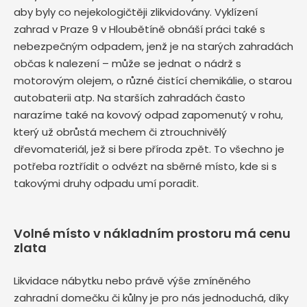
aby byly co nejekologičtěji zlikvidovány. Vyklízení
zahrad v Praze 9 v Hloubětíně obnáší práci také s
nebezpečným odpadem, jenž je na starých zahradách
občas k nalezení – může se jednat o nádrž s
motorovým olejem, o různé čistící chemikálie, o starou
autobaterii atp. Na starších zahradách často
narazíme také na kovový odpad zapomenutý v rohu,
který už obrůstá mechem či ztrouchnivělý
dřevomateriál, jež si bere příroda zpět. To všechno je
potřeba roztřídit o odvézt na sběrné místo, kde si s
takovými druhy odpadu umí poradit.
Volné místo v nákladním prostoru má cenu
zlata
Likvidace nábytku nebo právě výše zmíněného
zahradní domečku či kůlny je pro nás jednoduchá, díky