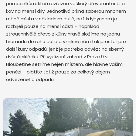
pomocníkům, kteří rozřežou veškerý dřevomateriál a
kov na menší díly. Jednotlivá prkna zaberou mnohem
méně místa v nákladním autě, než kdybychom je
rozbíjeli pouze na menší části – například
ztrouchnivělé dřevo z kůlny hravě složíme na jednu
hromadu do rohu auta a vznikne nám tak prostor pro
další kusy odpadů, jenž je potřeba odvézt na sběrný
dvůr či skládku. Při vyklízení zahrad v Praze 9 v
Hloubětíně šetříme nejen místem, ale hlavně vašimi
penězi – platíte totiž pouze za celkový objem
odvezeného odpadu.