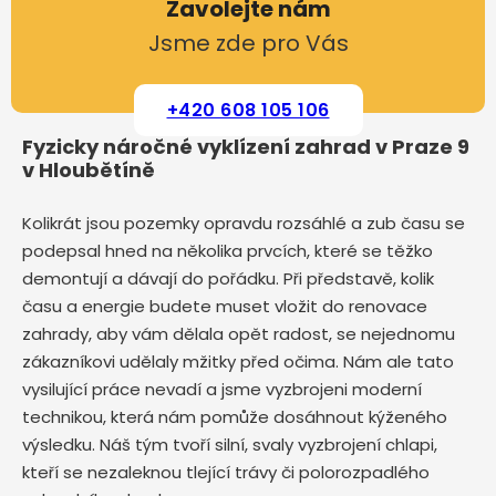
Zavolejte nám
Jsme zde pro Vás
+420 608 105 106
Fyzicky náročné vyklízení zahrad v Praze 9
v Hloubětíně
Kolikrát jsou pozemky opravdu rozsáhlé a zub času se
podepsal hned na několika prvcích, které se těžko
demontují a dávají do pořádku. Při představě, kolik
času a energie budete muset vložit do renovace
zahrady, aby vám dělala opět radost, se nejednomu
zákazníkovi udělaly mžitky před očima. Nám ale tato
vysilující práce nevadí a jsme vyzbrojeni moderní
technikou, která nám pomůže dosáhnout kýženého
výsledku. Náš tým tvoří silní, svaly vyzbrojení chlapi,
kteří se nezaleknou tlející trávy či polorozpadlého