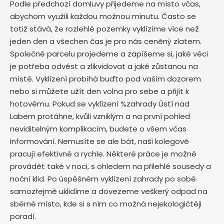
Podle předchozí domluvy přijedeme na místo včas,
abychom využili každou možnou minutu. Často se
totiž stává, že rozlehlé pozemky vyklízíme více než
jeden den a všechen čas je pro nás ceněný zlatem.
Společně parcelu projedeme a zapíšeme si, jaké věci
je potřeba odvést a zlikvidovat a jaké zůstanou na
místě. Vyklízení probíhá buďto pod vaším dozorem
nebo si můžete užít den volna pro sebe a přijít k
hotovému. Pokud se vyklízení %zahrady Ústí nad
Labem protáhne, kvůli vzniklým a na první pohled
neviditelným komplikacím, budete o všem včas
informování. Nemusíte se ale bát, naši kolegové
pracují efektivně a rychle. Některé práce je možné
provádět také v noci, s ohledem na přilehlé sousedy a
noční klid. Po úspěšném vyklízení zahrady po sobě
samozřejmě uklidíme a dovezeme veškerý odpad na
sběrné místo, kde si s ním co možná nejekologičtěji
poradí.