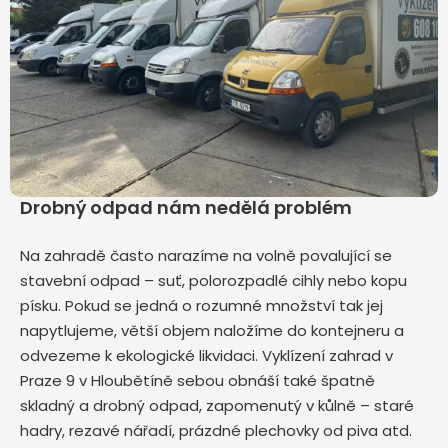
Drobný odpad nám nedělá problém
Na zahradě často narazíme na volně povalující se
stavební odpad – suť, polorozpadlé cihly nebo kopu
písku. Pokud se jedná o rozumné množství tak jej
napytlujeme, větší objem naložíme do kontejneru a
odvezeme k ekologické likvidaci. Vyklízení zahrad v
Praze 9 v Hloubětíně sebou obnáší také špatně
skladný a drobný odpad, zapomenutý v kůlně – staré
hadry, rezavé nářadí, prázdné plechovky od piva atd.