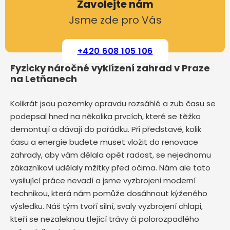
Zavolejte nám
Jsme zde pro Vás
+420 608 105 106
Fyzicky náročné vyklízení zahrad v Praze
na Letňanech
Kolikrát jsou pozemky opravdu rozsáhlé a zub času se
podepsal hned na několika prvcích, které se těžko
demontují a dávají do pořádku. Při představě, kolik
času a energie budete muset vložit do renovace
zahrady, aby vám dělala opět radost, se nejednomu
zákazníkovi udělaly mžitky před očima. Nám ale tato
vysilující práce nevadí a jsme vyzbrojeni moderní
technikou, která nám pomůže dosáhnout kýženého
výsledku. Náš tým tvoří silní, svaly vyzbrojení chlapi,
kteří se nezaleknou tlející trávy či polorozpadlého