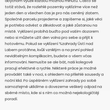
abychom využili každou možnou minutu. Často se
totiž stává, že rozlehlé pozemky vyklízíme více než
jeden den a všechen čas je pro nás ceněný zlatem.
Společně parcelu projedeme a zapíšeme si, jaké věci
je potřeba odvést a zlikvidovat a jaké zůstanou na
místě. Vyklízení probíhá buďto pod vaším dozorem
nebo si můžete užít den volna pro sebe a přijít k
hotovému. Pokud se vyklízení %zahrady Ústí nad
Labem protáhne, kvůli vzniklým a na první pohled
neviditelným komplikacím, budete o všem včas
informování. Nemusíte se ale bát, naši kolegové
pracují efektivně a rychle. Některé práce je možné
provádět také v noci, s ohledem na přilehlé sousedy a
noční klid. Po úspěšném vyklízení zahrady po sobě
samozřejmě uklidíme a dovezeme veškerý odpad na
sběrné místo, kde si s ním co možná nejekologičtěji
poradí.