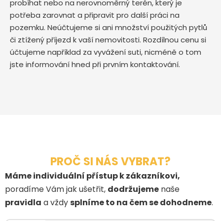
probíhat nebo na nerovnoměrný terén, který je
potřeba zarovnat a připravit pro další práci na
pozemku. Neúčtujeme si ani množství použitých pytlů
či ztížený příjezd k vaší nemovitosti. Rozdílnou cenu si
účtujeme například za vyvážení suti, nicméně o tom
jste informování hned při prvním kontaktování.
PROČ SI NÁS VYBRAT?
Máme individuální přístup k zákazníkovi,
poradíme Vám jak ušetřit,
dodržujeme
naše
pravidla
a vždy
splníme to na čem se dohodneme
.