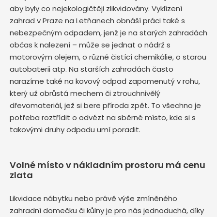
aby byly co nejekologičtěji zlikvidovány. Vyklízení
zahrad v Praze na Letňanech obnáší práci také s
nebezpečným odpadem, jenž je na starých zahradách
občas k nalezení – může se jednat o nádrž s
motorovým olejem, o různé čistící chemikálie, o starou
autobaterii atp. Na starších zahradách často
narazíme také na kovový odpad zapomenutý v rohu,
který už obrůstá mechem či ztrouchnivělý
dřevomateriál, jež si bere příroda zpět. To všechno je
potřeba roztřídit o odvézt na sběrné místo, kde si s
takovými druhy odpadu umí poradit.
Volné místo v nákladním prostoru má cenu
zlata
Likvidace nábytku nebo právě výše zmíněného
zahradní domečku či kůlny je pro nás jednoduchá, díky