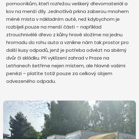
pomocníkům, kteří rozřežou veškerý dřevomateriál a
kov na menší díly. Jednotlivá prkna zaberou mnohem
méně místa v nákladním autě, než kdybychom je
rozbíjeli pouze na menší části – například
ztrouchnivělé dřevo z kůlny hravě složíme na jednu
hromadu do rohu auta a vznikne nám tak prostor pro
další kusy odpadů, jenž je potřeba odvézt na sběrný
dvůr či skládku. Při vyklízení zahrad v Praze na
Letňanech šetříme nejen místem, ale hlavně vašimi
penězi – platíte totiž pouze za celkový objem
odvezeného odpadu.