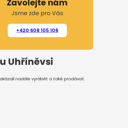
Zavolejte nám
Jsme zde pro Vás
+420 608 105 106
 u Uhříněvsi
 zakázali nadále vyrábět a také prodávat.