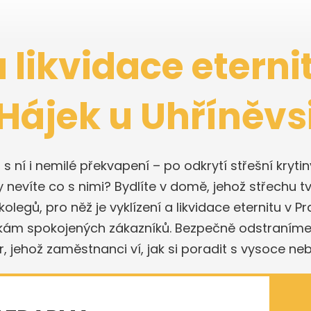
a likvidace eterni
Hájek u Uhříněvs
a s ní i nemilé překvapení – po odkrytí střešní kryt
y nevíte co s nimi? Bydlíte v domě, jehož střechu tv
gů, pro něž je vyklízení a likvidace eternitu v Pr
vkám spokojených zákazníků. Bezpečně odstraním
ůr, jehož zaměstnanci ví, jak si poradit s vysoce