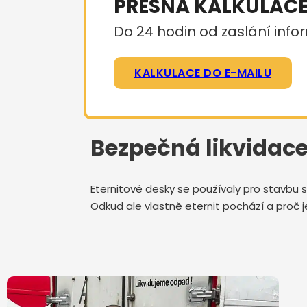
PŘESNÁ KALKULAC
Do 24 hodin od zaslání infor
KALKULACE DO E-MAILU
Bezpečná likvidace 
Eternitové desky se používaly pro stavbu s
Odkud ale vlastně eternit pochází a proč j