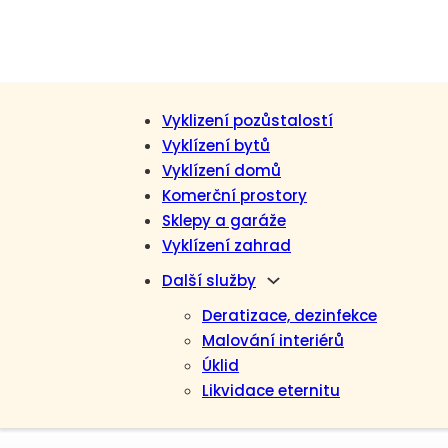
Vyklizení pozůstalostí
Vyklízení bytů
Vyklízení domů
Komerční prostory
Sklepy a garáže
Vyklízení zahrad
Další služby
Deratizace, dezinfekce
Malování interiérů
Úklid
Likvidace eternitu