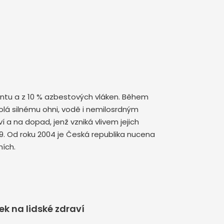
mentu a z 10 % azbestových vláken. Během
olá silnému ohni, vodě i nemilosrdným
a na dopad, jenž vzniká vlivem jejich
9. Od roku 2004 je Česká republika nucena
ích.
k na lidské zdraví