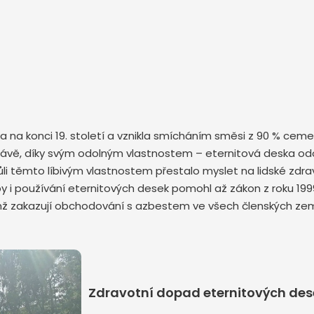
ska na konci 19. století a vznikla smícháním směsi z 90 % ce
é slávě, díky svým odolným vlastnostem – eternitová deska od
 těmto líbivým vlastnostem přestalo myslet na lidské zdraví 
y i používání eternitových desek pomohl až zákon z roku 199
enž zakazují obchodování s azbestem ve všech členských zem
Zdravotní dopad eternitových dese