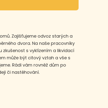
domů. Zajišťujeme odvoz starých a
sběrného dvora. Na naše pracovníky
u zkušenost s vyklízením a likvidací
m může být citový vztah a vše s
ujeme. Rádi vám rovněž dům po
eji či nastěhování.