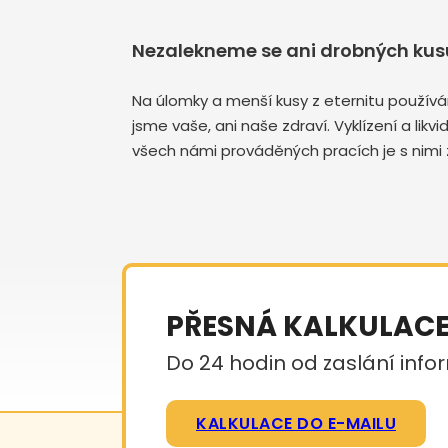
Nezalekneme se ani drobných kusů
Na úlomky a menší kusy z eternitu používá
jsme vaše, ani naše zdraví. Vyklízení a lik
všech námi prováděných pracích je s nimi 
PŘESNÁ KALKULAC
Do 24 hodin od zaslání infor
KALKULACE DO E-MAILU