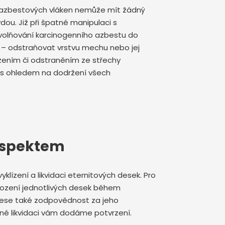
í azbestových vláken nemůže mít žádný
vdou. Již při špatné manipulaci s
volňování karcinogenního azbestu do
t – odstraňovat vrstvu mechu nebo jej
ízením či odstraněním ze střechy
 s ohledem na dodržení všech
respektem
yklízení a likvidaci eternitových desek. Pro
kození jednotlivých desek během
ou nese také zodpovědnost za jeho
čné likvidaci vám dodáme potvrzení.