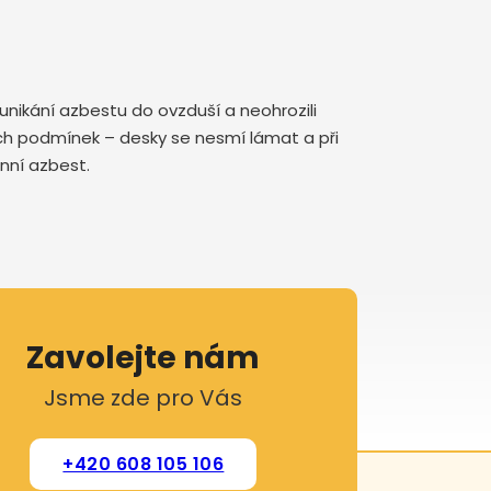
nikání azbestu do ovzduší a neohrozili
sných podmínek – desky se nesmí lámat a při
enní azbest.
Zavolejte nám
Jsme zde pro Vás
+420 608 105 106