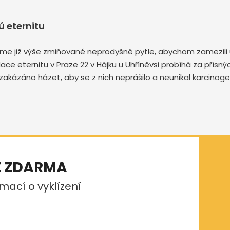
 eternitu
me již výše zmiňované neprodyšné pytle, abychom zamezili u
vidace eternitu v Praze 22 v Hájku u Uhříněvsi probíhá za pří
zakázáno házet, aby se z nich neprášilo a neunikal karcinog
E ZDARMA
mací o vyklízení