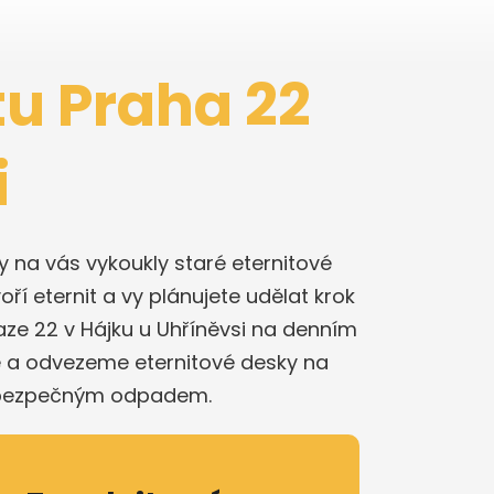
tu Praha 22
i
iny na vás vykoukly staré eternitové
oří eternit a vy plánujete udělat krok
aze 22 v Hájku u Uhříněvsi na denním
e a odvezeme eternitové desky na
 nebezpečným odpadem.