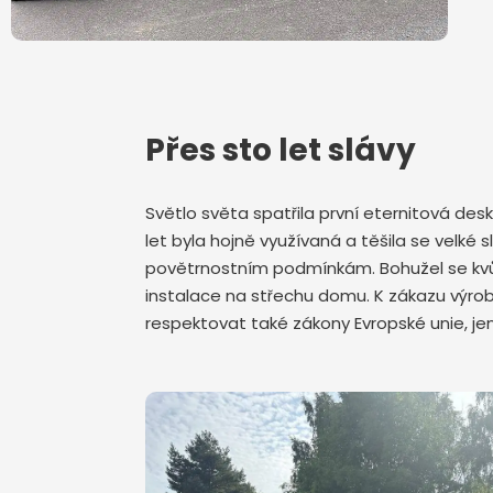
Přes sto let slávy
Světlo světa spatřila první eternitová de
let byla hojně využívaná a těšila se velk
povětrnostním podmínkám. Bohužel se kvůli
instalace na střechu domu. K zákazu výrob
respektovat také zákony Evropské unie, j