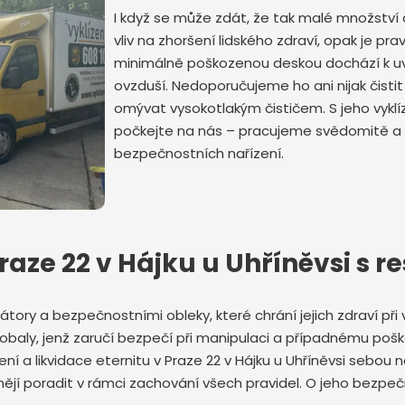
I když se může zdát, že tak malé množstv
vliv na zhoršení lidského zdraví, opak je pra
minimálně poškozenou deskou dochází k u
ovzduší. Nedoporučujeme ho ani nijak čisti
omývat vysokotlakým čističem. S jeho vykl
počkejte na nás – pracujeme svědomitě a
Odeslat zprávu
bezpečnostních nařízení.
Praze 22 v Hájku u Uhříněvsi s 
átory a bezpečnostními obleky, které chrání jejich zdraví při v
obaly, jenž zaručí bezpečí při manipulaci a případnému poš
ízení a likvidace eternitu v Praze 22 v Hájku u Uhříněvsi seb
ějí poradit v rámci zachování všech pravidel. O jeho bezpe