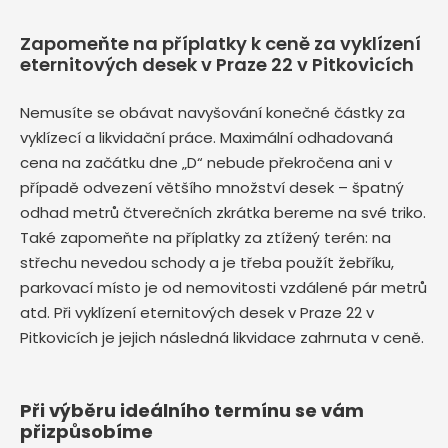
Zapomeňte na příplatky k ceně za vyklízení
eternitových desek v Praze 22 v Pitkovicích
Nemusíte se obávat navyšování konečné částky za
vyklízecí a likvidační práce. Maximální odhadovaná
cena na začátku dne „D“ nebude překročena ani v
případě odvezení většího množství desek – špatný
odhad metrů čtverečních zkrátka bereme na své triko.
Také zapomeňte na příplatky za ztížený terén: na
střechu nevedou schody a je třeba použít žebříku,
parkovací místo je od nemovitosti vzdálené pár metrů
atd. Při vyklízení eternitových desek v Praze 22 v
Pitkovicích je jejich následná likvidace zahrnuta v ceně.
Při výběru ideálního termínu se vám
přizpůsobíme