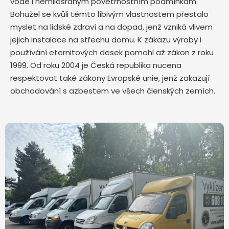
vodě i nemilosrdným povětrnostním podmínkám.
Bohužel se kvůli těmto líbivým vlastnostem přestalo
myslet na lidské zdraví a na dopad, jenž vzniká vlivem
jejich instalace na střechu domu. K zákazu výroby i
používání eternitových desek pomohl až zákon z roku
1999. Od roku 2004 je Česká republika nucena
respektovat také zákony Evropské unie, jenž zakazují
obchodování s azbestem ve všech členských zemích.