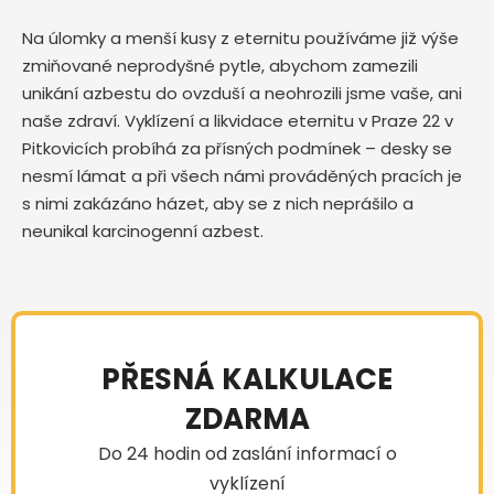
Na úlomky a menší kusy z eternitu používáme již výše
zmiňované neprodyšné pytle, abychom zamezili
unikání azbestu do ovzduší a neohrozili jsme vaše, ani
naše zdraví. Vyklízení a likvidace eternitu v Praze 22 v
Pitkovicích probíhá za přísných podmínek – desky se
nesmí lámat a při všech námi prováděných pracích je
s nimi zakázáno házet, aby se z nich neprášilo a
neunikal karcinogenní azbest.
PŘESNÁ KALKULACE
ZDARMA
Do 24 hodin od zaslání informací o
vyklízení