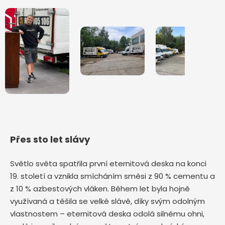
Přes sto let slávy
Světlo světa spatřila první eternitová deska na konci
19. století a vznikla smícháním směsi z 90 % cementu a
z 10 % azbestových vláken. Během let byla hojně
využívaná a těšila se velké slávě, díky svým odolným
vlastnostem – eternitová deska odolá silnému ohni,