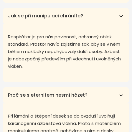
Jak se při manipulaci chráníte?
Respirátor je pro nás povinnost, ochranný oblek
standard. Prostor navíc zajistíme tak, aby se v něm
během nakládky nepohybovaly další osoby. Azbest
je nebezpečný především při vdechnutí uvolněných
vláken.
Proč se s eternitem nesmí házet?
Při lámání a štěpení desek se do ovzduší uvolňují
karcinogenní azbestová vlákna. Proto s materiálem
manipulujeme opatrně, neházíme s ním a desky