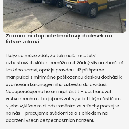
Zdravotní dopad eternitových desek na
lidské zdraví
I když se může zdát, že tak malé množství
azbestových vláken nemůže mít žádný vliv na zhoršení
lidského zdraví, opak je pravdou. Již při špatné
manipulaci s minimálně poškozenou deskou dochází k
uvolňování karcinogenního azbestu do ovzduší.
Nedoporučujeme ho ani nijak čistit – odstraňovat
vrstvu mechu nebo jej omývat vysokotlakým čističem.
S jeho vyklízením či odstraněním ze střechy počkejte
na nás – pracujeme svědomitě a s ohledem na
dodržení všech bezpečnostních nařízení.