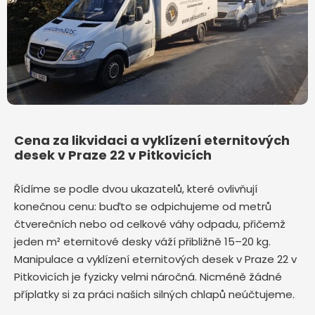
Cena za likvidaci a vyklízení eternitových
desek v Praze 22 v Pitkovicích
Řídíme se podle dvou ukazatelů, které ovlivňují
konečnou cenu: buďto se odpichujeme od metrů
čtverečních nebo od celkové váhy odpadu, přičemž
jeden m² eternitové desky váží přibližně 15–20 kg.
Manipulace a vyklízení eternitových desek v Praze 22 v
Pitkovicích je fyzicky velmi náročná. Nicméně žádné
příplatky si za práci našich silných chlapů neúčtujeme.