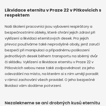
Likvidace eternitu v Praze 22 v Pitkovicích s
respektem
Naši školení pracovníci jsou vybaveni respirátory a
bezpečnostními obleky, které chrání jejich zdraví při
vyklízení a likvidaci eternitových desek. Pro jejich
převoz používáme také neprodyšné obaly, jenž zaručí
bezpečí při manipulaci a případnému poškození
jednotlivých desek během transportu na sběrný dvůr
či skládku. Vyklízení a likvidace eternitu v Praze 22 v
Pitkovicích sebou nese také zodpovědnost za jeho
odevzdání na místo, na kterém si s ním umějí poradit
v rámci zachování všech pravidel. O jeho bezpečné
likvidaci vám dodáme potvrzení.
Nezalekneme se ani drobných kusů eternitu