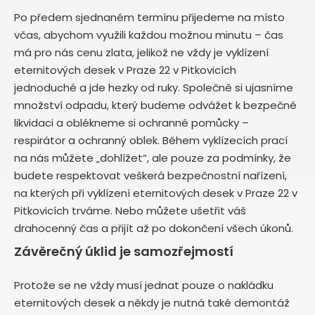
Po předem sjednaném termínu přijedeme na místo
včas, abychom využili každou možnou minutu – čas
má pro nás cenu zlata, jelikož ne vždy je vyklízení
eternitových desek v Praze 22 v Pitkovicích
jednoduché a jde hezky od ruky. Společně si ujasníme
množství odpadu, který budeme odvážet k bezpečné
likvidaci a oblékneme si ochranné pomůcky –
respirátor a ochranný oblek. Během vyklízecích prací
na nás můžete „dohlížet“, ale pouze za podmínky, že
budete respektovat veškerá bezpečnostní nařízení,
na kterých při vyklízení eternitových desek v Praze 22 v
Pitkovicích trváme. Nebo můžete ušetřit váš
drahocenný čas a přijít až po dokončení všech úkonů.
Závěrečný úklid je samozřejmostí
Protože se ne vždy musí jednat pouze o nakládku
eternitových desek a někdy je nutná také demontáž