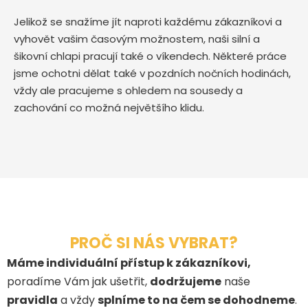
Jelikož se snažíme jít naproti každému zákazníkovi a
vyhovět vašim časovým možnostem, naši silní a
šikovní chlapi pracují také o víkendech. Některé práce
jsme ochotni dělat také v pozdních nočních hodinách,
vždy ale pracujeme s ohledem na sousedy a
zachování co možná největšího klidu.
PROČ SI NÁS VYBRAT?
Máme individuální přístup k zákazníkovi,
poradíme Vám jak ušetřit,
dodržujeme
naše
pravidla
a vždy
splníme to na čem se dohodneme
.