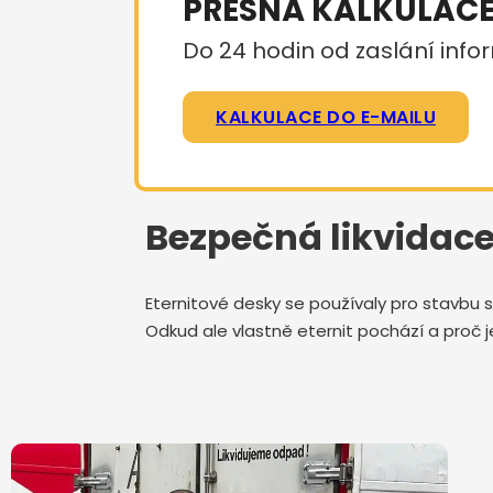
PŘESNÁ KALKULAC
Do 24 hodin od zaslání infor
KALKULACE DO E-MAILU
Bezpečná likvidace 
Eternitové desky se používaly pro stavbu s
Odkud ale vlastně eternit pochází a proč j