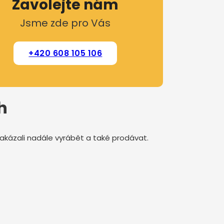
Zavolejte nám
Jsme zde pro Vás
+420 608 105 106
h
 zakázali nadále vyrábět a také prodávat.