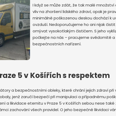
I když se může zdát, že tak malé množstv
vliv na zhoršení lidského zdraví, opak je pra
minimálně poškozenou deskou dochází k u
ovzduší. Nedoporučujeme ho ani nijak čisti
omývat vysokotlakým čističem. S jeho vykl
počkejte na nás – pracujeme svědomitě a
Odeslat zprávu
bezpečnostních nařízení.
Praze 5 v Košířích s respektem
átory a bezpečnostními obleky, které chrání jejich zdraví při v
obaly, jenž zaručí bezpečí při manipulaci a případnému poš
ízení a likvidace eternitu v Praze 5 v Košířích sebou nese t
 rámci zachování všech pravidel. O jeho bezpečné likvidaci 