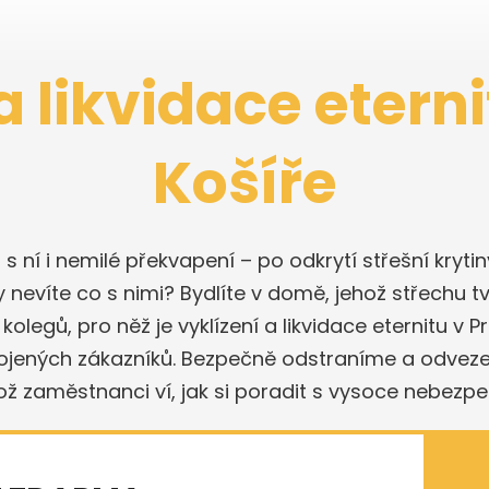
a likvidace etern
Košíře
a s ní i nemilé překvapení – po odkrytí střešní kryt
y nevíte co s nimi? Bydlíte v domě, jehož střechu tv
egů, pro něž je vyklízení a likvidace eternitu v P
ojených zákazníků. Bezpečně odstraníme a odveze
hož zaměstnanci ví, jak si poradit s vysoce nebe