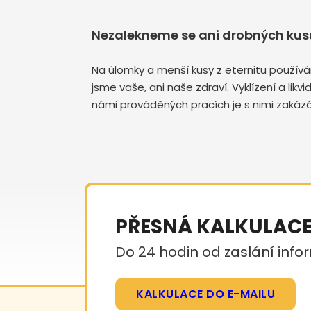
Nezalekneme se ani drobných kusů
Na úlomky a menší kusy z eternitu používá
jsme vaše, ani naše zdraví. Vyklízení a li
námi prováděných pracích je s nimi zakázá
PŘESNÁ KALKULAC
Do 24 hodin od zaslání infor
KALKULACE DO E-MAILU