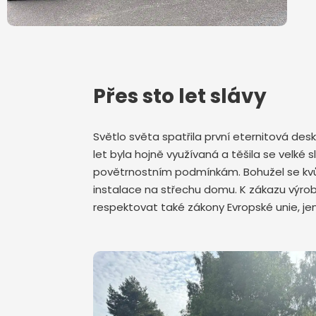
Přes sto let slávy
Světlo světa spatřila první eternitová de
let byla hojně využívaná a těšila se velk
povětrnostním podmínkám. Bohužel se kvůli
instalace na střechu domu. K zákazu výrob
respektovat také zákony Evropské unie, j