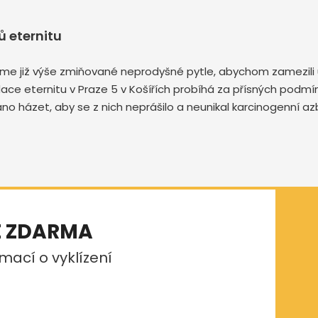
 eternitu
me již výše zmiňované neprodyšné pytle, abychom zamezili u
kvidace eternitu v Praze 5 v Košířích probíhá za přísných pod
no házet, aby se z nich neprášilo a neunikal karcinogenní a
E ZDARMA
mací o vyklízení