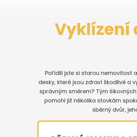
Vyklízení 
Pořídili jste si starou nemovitost 
desky, které jsou zdraví škodlivé a v
správným směrem? Tým šikovných kol
pomohl již několika stovkám spok
sběrný dvůr, je