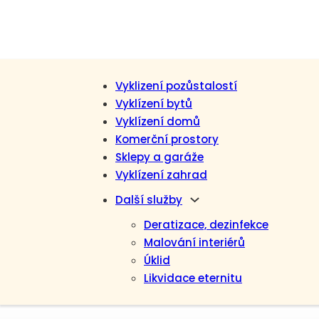
Vyklizení pozůstalostí
Vyklízení bytů
Vyklízení domů
Komerční prostory
Sklepy a garáže
Vyklízení zahrad
Další služby
Deratizace, dezinfekce
Malování interiérů
Úklid
Likvidace eternitu