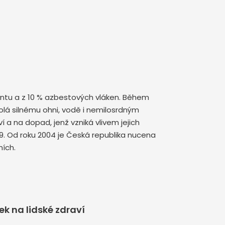
mentu a z 10 % azbestových vláken. Během
olá silnému ohni, vodě i nemilosrdným
a na dopad, jenž vzniká vlivem jejich
9. Od roku 2004 je Česká republika nucena
ích.
k na lidské zdraví