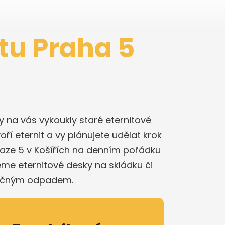
itu Praha 5
iny na vás vykoukly staré eternitové
oří eternit a vy plánujete udělat krok
raze 5 v Košířích na denním pořádku
me eternitové desky na skládku či
zpečným odpadem.