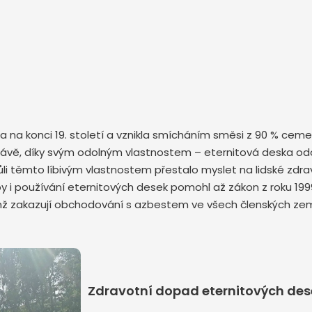
ska na konci 19. století a vznikla smícháním směsi z 90 % ce
é slávě, díky svým odolným vlastnostem – eternitová deska od
 těmto líbivým vlastnostem přestalo myslet na lidské zdraví 
y i používání eternitových desek pomohl až zákon z roku 199
enž zakazují obchodování s azbestem ve všech členských zem
Zdravotní dopad eternitových dese