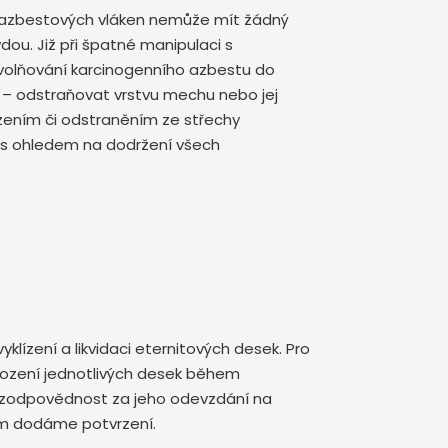
í azbestových vláken nemůže mít žádný
vdou. Již při špatné manipulaci s
volňování karcinogenního azbestu do
t – odstraňovat vrstvu mechu nebo jej
ízením či odstraněním ze střechy
 s ohledem na dodržení všech
yklízení a likvidaci eternitových desek. Pro
kození jednotlivých desek během
aké zodpovědnost za jeho odevzdání na
vám dodáme potvrzení.