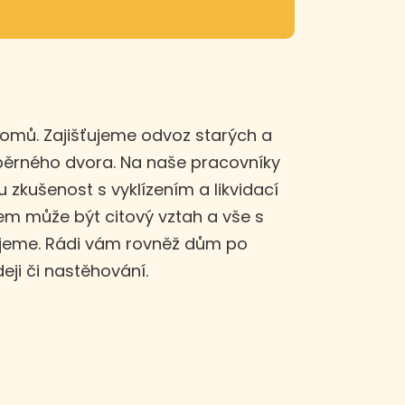
domů. Zajišťujeme odvoz starých a
sběrného dvora. Na naše pracovníky
u zkušenost s vyklízením a likvidací
m může být citový vztah a vše s
ujeme. Rádi vám rovněž dům po
eji či nastěhování.