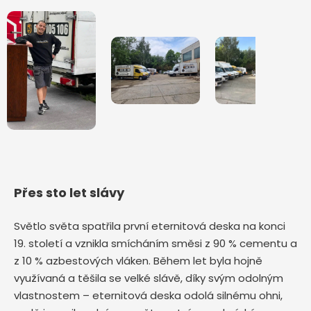
Přes sto let slávy
Světlo světa spatřila první eternitová deska na konci
19. století a vznikla smícháním směsi z 90 % cementu a
z 10 % azbestových vláken. Během let byla hojně
využívaná a těšila se velké slávě, díky svým odolným
vlastnostem – eternitová deska odolá silnému ohni,