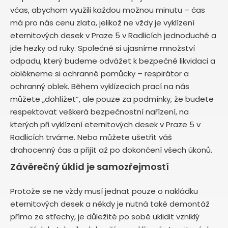
včas, abychom využili každou možnou minutu – čas
má pro nás cenu zlata, jelikož ne vždy je vyklízení
eternitových desek v Praze 5 v Radlicích jednoduché a
jde hezky od ruky. Společně si ujasníme množství
odpadu, který budeme odvážet k bezpečné likvidaci a
oblékneme si ochranné pomůcky – respirátor a
ochranný oblek. Během vyklízecích prací na nás
můžete „dohlížet“, ale pouze za podmínky, že budete
respektovat veškerá bezpečnostní nařízení, na
kterých při vyklízení eternitových desek v Praze 5 v
Radlicích trváme. Nebo můžete ušetřit váš
drahocenný čas a přijít až po dokončení všech úkonů.
Závěrečný úklid je samozřejmostí
Protože se ne vždy musí jednat pouze o nakládku
eternitových desek a někdy je nutná také demontáž
přímo ze střechy, je důležité po sobě uklidit vzniklý