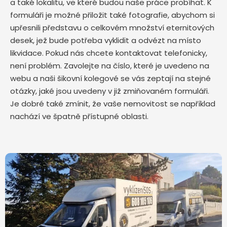
a také lokalitu, ve které budou naše práce probíhat. K
formuláři je možné přiložit také fotografie, abychom si
upřesnili představu o celkovém množství eternitových
desek, jež bude potřeba vyklidit a odvézt na místo
likvidace. Pokud nás chcete kontaktovat telefonicky,
není problém. Zavolejte na číslo, které je uvedeno na
webu a naši šikovní kolegové se vás zeptají na stejné
otázky, jaké jsou uvedeny v již zmiňovaném formuláři.
Je dobré také zmínit, že vaše nemovitost se například
nachází ve špatně přístupné oblasti.