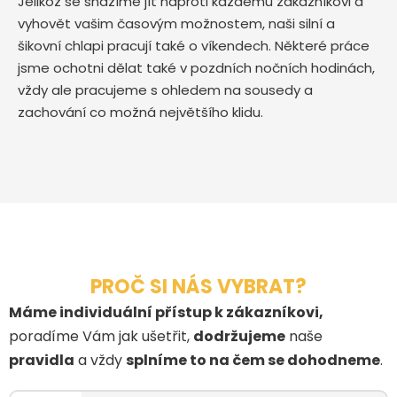
Jelikož se snažíme jít naproti každému zákazníkovi a
vyhovět vašim časovým možnostem, naši silní a
šikovní chlapi pracují také o víkendech. Některé práce
jsme ochotni dělat také v pozdních nočních hodinách,
vždy ale pracujeme s ohledem na sousedy a
zachování co možná největšího klidu.
PROČ SI NÁS VYBRAT?
Máme individuální přístup k zákazníkovi,
poradíme Vám jak ušetřit,
dodržujeme
naše
pravidla
a vždy
splníme to na čem se dohodneme
.