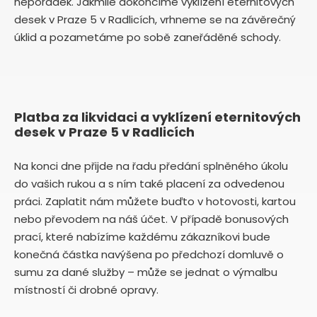
nepořádek. Jakmile dokončíme vyklízení eternitových
desek v Praze 5 v Radlicích, vrhneme se na závěrečný
úklid a pozametáme po sobě zaneřáděné schody.
Platba za likvidaci a vyklízení eternitových
desek v Praze 5 v Radlicích
Na konci dne přijde na řadu předání splněného úkolu
do vašich rukou a s ním také placení za odvedenou
práci. Zaplatit nám můžete buďto v hotovosti, kartou
nebo převodem na náš účet. V případě bonusových
prací, které nabízíme každému zákazníkovi bude
konečná částka navýšena po předchozí domluvě o
sumu za dané služby – může se jednat o výmalbu
místností či drobné opravy.