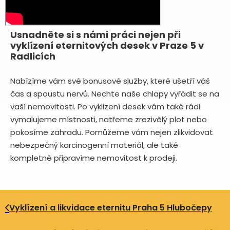
Usnadněte si s námi práci nejen při
vyklízení eternitových desek v Praze 5 v
Radlicích
Nabízíme vám své bonusové služby, které ušetří váš
čas a spoustu nervů. Nechte naše chlapy vyřádit se na
vaší nemovitosti. Po vyklizení desek vám také rádi
vymalujeme místnosti, natřeme zrezivělý plot nebo
pokosíme zahradu. Pomůžeme vám nejen zlikvidovat
nebezpečný karcinogenní materiál, ale také
kompletně připravíme nemovitost k prodeji.
Vyklízení a likvidace eternitu Praha 5 Hlubočepy