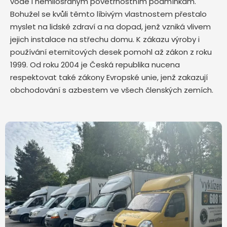
vodě i nemilosrdným povětrnostním podmínkám.
Bohužel se kvůli těmto líbivým vlastnostem přestalo
myslet na lidské zdraví a na dopad, jenž vzniká vlivem
jejich instalace na střechu domu. K zákazu výroby i
používání eternitových desek pomohl až zákon z roku
1999. Od roku 2004 je Česká republika nucena
respektovat také zákony Evropské unie, jenž zakazují
obchodování s azbestem ve všech členských zemích.