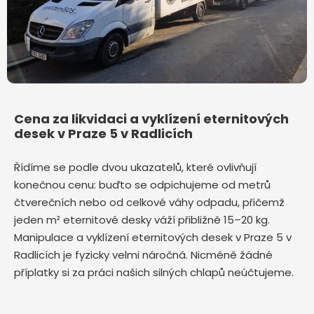
Cena za likvidaci a vyklízení eternitových
desek v Praze 5 v Radlicích
Řídíme se podle dvou ukazatelů, které ovlivňují
konečnou cenu: buďto se odpichujeme od metrů
čtverečních nebo od celkové váhy odpadu, přičemž
jeden m² eternitové desky váží přibližně 15–20 kg.
Manipulace a vyklízení eternitových desek v Praze 5 v
Radlicích je fyzicky velmi náročná. Nicméně žádné
příplatky si za práci našich silných chlapů neúčtujeme.