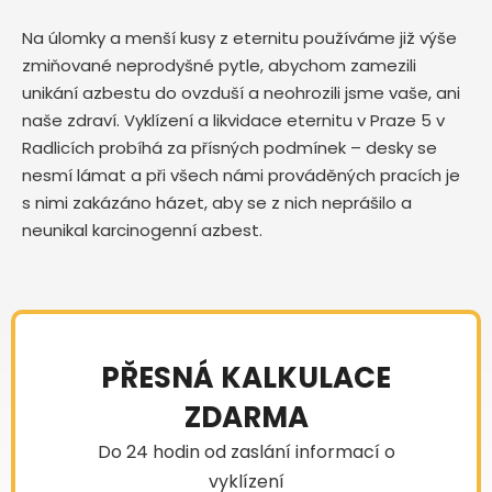
Na úlomky a menší kusy z eternitu používáme již výše
zmiňované neprodyšné pytle, abychom zamezili
unikání azbestu do ovzduší a neohrozili jsme vaše, ani
naše zdraví. Vyklízení a likvidace eternitu v Praze 5 v
Radlicích probíhá za přísných podmínek – desky se
nesmí lámat a při všech námi prováděných pracích je
s nimi zakázáno házet, aby se z nich neprášilo a
neunikal karcinogenní azbest.
PŘESNÁ KALKULACE
ZDARMA
Do 24 hodin od zaslání informací o
vyklízení