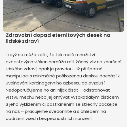
Zdravotní dopad eternitových desek na
lidské zdraví
I když se může zdát, že tak malé množství
azbestových vláken nemůže mít žádný vliv na zhoršení
lidského zdraví, opak je pravdou. Již při špatné
manipulaci s minimálně poškozenou deskou dochází k
uvolňování karcinogenního azbestu do ovzduší.
Nedoporučujeme ho ani nijak čistit – odstraňovat
vrstvu mechu nebo jej omývat vysokotlakým čističem.
S jeho vyklízením či odstraněním ze střechy počkejte
na nás – pracujeme svědomitě a s ohledem na
dodržení všech bezpečnostních nařízení.