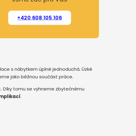
+420 608 105 106
ulace s nábytkem úplně jednoduchá. Úzké
reme jako běžnou součást práce.
et. Díky tomu se vyhneme zbytečnému
mplikací
.