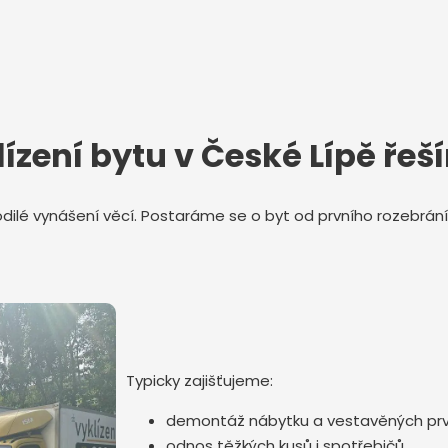
ízení bytu v České Lípě řeš
odilé vynášení věcí. Postaráme se o byt od prvního rozebrán
Typicky zajišťujeme:
demontáž nábytku a vestavěných pr
odnos těžkých kusů i spotřebičů