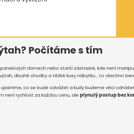
ýtah? Počítáme s tím
 v panelových domech nebo starší zástavbě, kde není manip
výtah, dlouhé chodby a těžké kusy nábytku… to všechno be
i ujasníme, co se bude odvážet a kudy budeme věci odnáš
m není rychlost za každou cenu, ale
plynulý postup bez ko