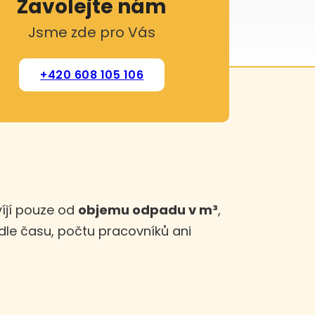
Zavolejte nám
Jsme zde pro Vás
+420 608 105 106
víjí pouze od
objemu odpadu v m³
,
le času, počtu pracovníků ani