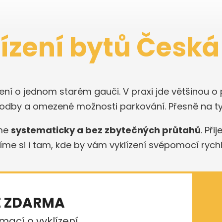
ízení bytů Česká
není o jednom starém gauči. V praxi jde většinou o
odby a omezené možnosti parkování. Přesně na tyh
íme
systematicky a bez zbytečných průtahů
. Při
me si i tam, kde by vám vyklízení svépomocí rychl
E ZDARMA
mací o vyklízení