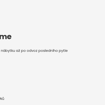
íme
í nábytku až po odvoz posledního pytle
vků