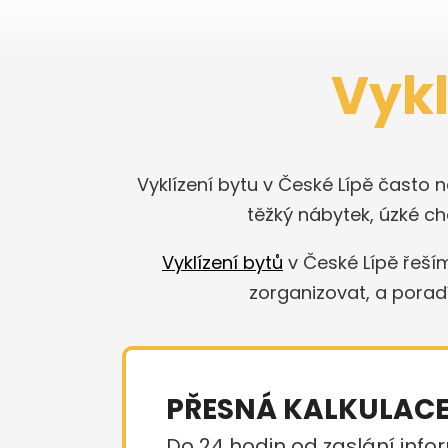
Vykl
Vyklízení bytu v České Lípě často 
těžký nábytek, úzké ch
Vyklízení bytů
v České Lípě řeš
zorganizovat, a poradí
PŘESNÁ KALKULAC
Do 24 hodin od zaslání infor