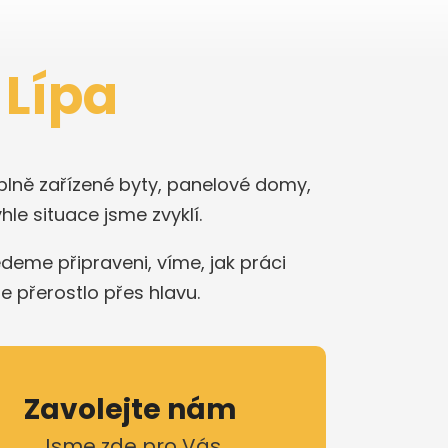
 Lípa
 plně zařízené byty, panelové domy,
le situace jsme zvyklí.
jedeme připraveni, víme, jak práci
e přerostlo přes hlavu.
Zavolejte nám
Jsme zde pro Vás