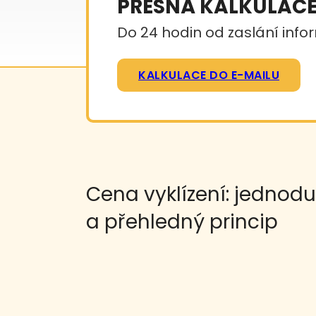
PŘESNÁ KALKULAC
Do 24 hodin od zaslání infor
KALKULACE DO E-MAILU
Cena vyklízení: jednod
a přehledný princip