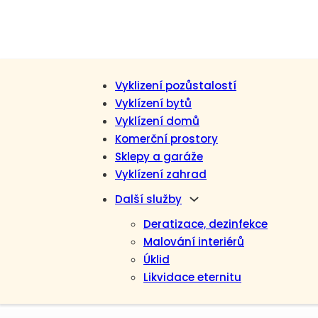
Vyklizení pozůstalostí
Vyklízení bytů
Vyklízení domů
Komerční prostory
Sklepy a garáže
Vyklízení zahrad
Další služby
Deratizace, dezinfekce
Malování interiérů
Úklid
Likvidace eternitu