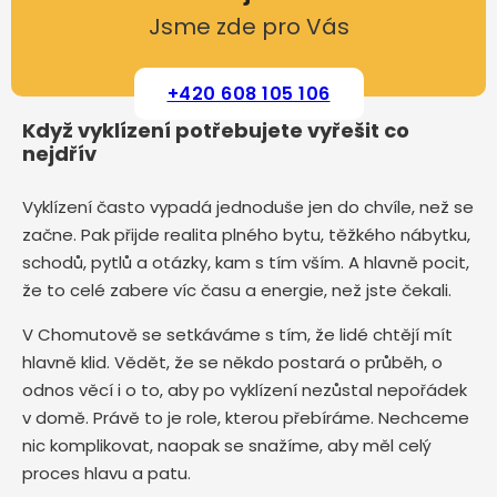
Jsme zde pro Vás
+420 608 105 106
Když vyklízení potřebujete vyřešit co
nejdřív
Vyklízení často vypadá jednoduše jen do chvíle, než se
začne. Pak přijde realita plného bytu, těžkého nábytku,
schodů, pytlů a otázky, kam s tím vším. A hlavně pocit,
že to celé zabere víc času a energie, než jste čekali.
V Chomutově se setkáváme s tím, že lidé chtějí mít
hlavně klid. Vědět, že se někdo postará o průběh, o
odnos věcí i o to, aby po vyklízení nezůstal nepořádek
v domě. Právě to je role, kterou přebíráme. Nechceme
nic komplikovat, naopak se snažíme, aby měl celý
proces hlavu a patu.