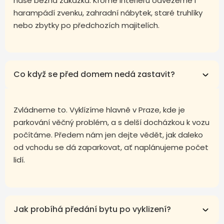
naše běžná zakázka. Kromě interiéru odvezeme i
harampádí zvenku, zahradní nábytek, staré truhlíky
nebo zbytky po předchozích majitelích.
Co když se před domem nedá zastavit?
Zvládneme to. Vyklízíme hlavně v Praze, kde je
parkování věčný problém, a s delší docházkou k vozu
počítáme. Předem nám jen dejte vědět, jak daleko
od vchodu se dá zaparkovat, ať naplánujeme počet
lidí.
Jak probíhá předání bytu po vyklizení?