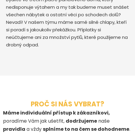
nedisponuje výtahem a my tak budeme muset snášet
všechen nábytek a ostatní věci po schodech dolů?
Nevadí! V našem týmu máme samé silné chlapy, kteří
si poradí s jakoukoliv překážkou. Příplatky si
neúčtujeme ani za množství pytlů, které použijeme na
drobný odpad.
PROČ SI NÁS VYBRAT?
Máme individuální přístup k zákazníkovi,
poradíme Vám jak ušetřit,
dodržujeme
naše
pravidla
a vždy
splníme to na čem se dohodneme
.