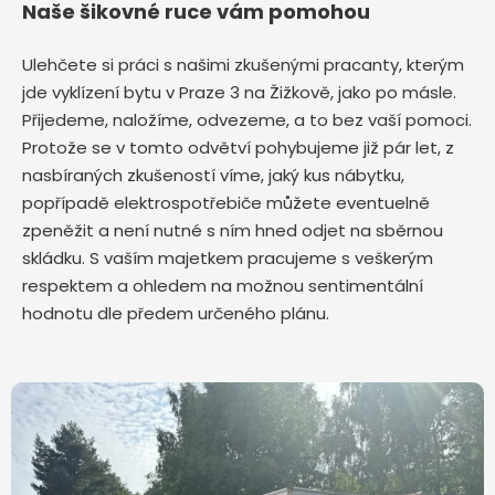
Naše šikovné ruce vám pomohou
Ulehčete si práci s našimi zkušenými pracanty, kterým
jde vyklízení bytu v Praze 3 na Žižkově,
jako po másle.
Přijedeme, naložíme, odvezeme, a to bez vaší pomoci.
Protože se v tomto odvětví pohybujeme již pár let, z
nasbíraných zkušeností víme, jaký kus nábytku,
popřípadě elektrospotřebiče můžete eventuelně
zpeněžit a není nutné s ním hned odjet na sběrnou
skládku. S vaším majetkem pracujeme s veškerým
respektem a ohledem na možnou sentimentální
hodnotu dle předem určeného plánu.