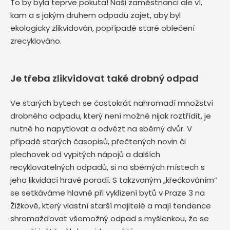
To by byla teprve pokuta! Naši zaměstnanci ale ví,
kam a s jakým druhem odpadu zajet, aby byl
ekologicky zlikvidován, popřípadě staré oblečení
zrecyklováno.
Je třeba zlikvidovat také drobný odpad
Ve starých bytech se častokrát nahromadí množství
drobného odpadu, který není možné nijak roztřídit, je
nutné ho napytlovat a odvézt na sběrný dvůr. V
případě starých časopisů, přečtených novin či
plechovek od vypitých nápojů a dalších
recyklovatelných odpadů, si na sběrných místech s
jeho likvidací hravě poradí. S takzvaným „křečkováním“
se setkáváme hlavně při vyklízení bytů v Praze 3 na
Žižkově, který vlastní starší majitelé a mají tendence
shromažďovat všemožný odpad s myšlenkou, že se