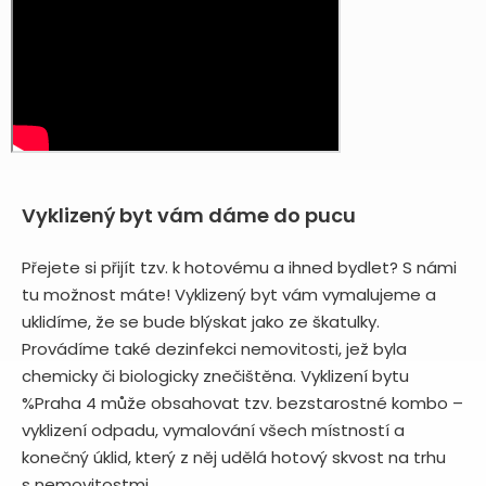
Vyklizený byt vám dáme do pucu
Přejete si přijít tzv. k hotovému a ihned bydlet? S námi
tu možnost máte! Vyklizený byt vám vymalujeme a
uklidíme, že se bude blýskat jako ze škatulky.
Provádíme také dezinfekci nemovitosti, jež byla
chemicky či biologicky znečištěna. Vyklizení bytu
%Praha 4 může obsahovat tzv. bezstarostné kombo –
vyklizení odpadu, vymalování všech místností a
konečný úklid, který z něj udělá hotový skvost na trhu
s nemovitostmi.