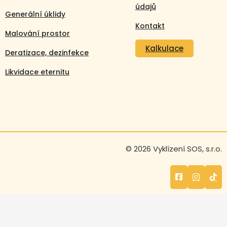
údajů
Generální úklidy
Kontakt
Malování prostor
Kalkulace
Deratizace, dezinfekce
Likvidace eternitu
Volejte nonstop
© 2026 Vyklízení SOS, s.r.o.
+420 608 105 106