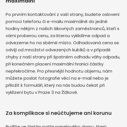
maximální
Po prvním kontaktování z vaší strany, budete osloveni
pomoci telefonu či e-mailu maximálně do jedné
hodiny někým z našich šikovných zaměstnanců, kteří s
vámi proberou cenu, za kterou vyklidíme odpad a
odvezeme ho na sběrné místo. Odhadovaná cena se
odvíjí od množství odvezených kubíků a v případě
chyby z naší strany při špatném odhadu váhy odpadu,
při konečném placení maximální hranici částky
nepřekročíme. Pro přesnější hodnotu objemu, nám
můžete poslat fotografie věcí na e-mail nebo je
přiložit k formuláři, který na nás budou čekat při
vyklízení bytu v Praze 3 na Žižkově.
Za komplikace si neúčtujeme ani korunu
Bydlíte ve třetím patře panelového domu, který