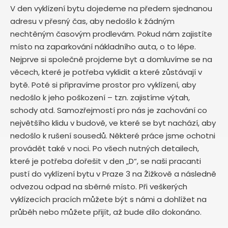
V den vyklízení bytu dojedeme na předem sjednanou
adresu v přesný čas, aby nedošlo k žádným
nechtěným časovým prodlevám. Pokud nám zajistíte
místo na zaparkování nákladního auta, o to lépe.
Nejprve si společně projdeme byt a domluvíme se na
věcech, které je potřeba vyklidit a které zůstávají v
bytě. Poté si připravíme prostor pro vyklízení, aby
nedošlo k jeho poškození – tzn. zajistíme výtah,
schody atd. Samozřejmostí pro nás je zachování co
největšího klidu v budově, ve které se byt nachází, aby
nedošlo k rušení sousedů. Některé práce jsme ochotni
provádět také v noci. Po všech nutných detailech,
které je potřeba dořešit v den „D“, se naši pracanti
pustí do vyklízení bytu v Praze 3 na Žižkově
a následně
odvezou odpad na sběrné místo. Při veškerých
vyklízecích pracích můžete být s námi a dohlížet na
průběh nebo můžete přijít, až bude dílo dokonáno.