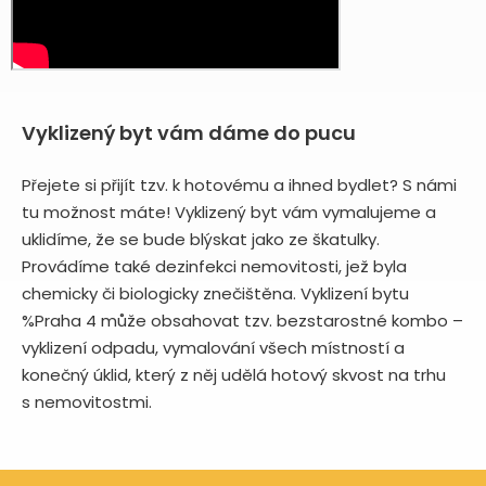
Vyklizený byt vám dáme do pucu
Přejete si přijít tzv. k hotovému a ihned bydlet? S námi
tu možnost máte! Vyklizený byt vám vymalujeme a
uklidíme, že se bude blýskat jako ze škatulky.
Provádíme také dezinfekci nemovitosti, jež byla
chemicky či biologicky znečištěna. Vyklizení bytu
%Praha 4 může obsahovat tzv. bezstarostné kombo –
vyklizení odpadu, vymalování všech místností a
konečný úklid, který z něj udělá hotový skvost na trhu
s nemovitostmi.