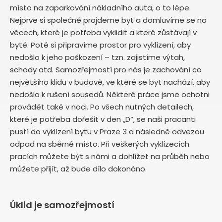
místo na zaparkování nákladního auta, o to lépe.
Nejprve si společně projdeme byt a domluvíme se na
věcech, které je potřeba vyklidit a které zůstávají v
bytě. Poté si připravíme prostor pro vyklízení, aby
nedošlo k jeho poškození – tzn. zajistíme výtah,
schody atd. Samozřejmostí pro nás je zachování co
největšího klidu v budově, ve které se byt nachází, aby
nedošlo k rušení sousedů. Některé práce jsme ochotni
provádět také v noci. Po všech nutných detailech,
které je potřeba dořešit v den „D“, se naši pracanti
pustí do vyklízení bytu v Praze 3
a následně odvezou
odpad na sběrné místo. Při veškerých vyklízecích
pracích můžete být s námi a dohlížet na průběh nebo
můžete přijít, až bude dílo dokonáno.
Úklid je samozřejmostí