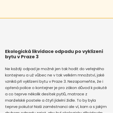
Ekologická likvidace odpadu po vyklizení
bytu v Praze 3
Ne každý odpad je možné jen tak hodit do veřejného
kontejneru a už vůbec ne v tak velkém množství, jaké
vzniká při vyklízení bytu v Praze 3. Nezapomeňte, že i
opřená police o kontejner je pro zákon důvod k pokutě
a co teprve několik desítek pytlů, matrace z
manželské postele a čtyři jídelní židle. To by byla
teprve pokuta! Naši zaměstnanci ale ví, kam a s jakým
druhem odpadu zajet, aby byl ekologicky zlikvidován,