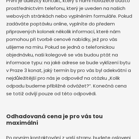
První je důležitý kontakt, který s námi navážete buďto
prostřednictvím telefonu, který je uveden na našich
webových stránkách nebo vyplněním formuláře. Pokud
zadáváte poptávku online, vyplníte do předem
připravených kolonek několik informací, které nám
pomohou při tvorbě cenové nabídky, jež pro vás
ušijeme na míru. Pokud se jedná o telefonickou
objednávku, naši kolegové se vás budou ptát na
informace typu: na jaké adrese se bude vyklízení bytu
v Praze 3
konat, jaký termín by pro vás byl adekvátní a
nejdůležitější pro nás je odpověď na otázku „Kolik
odpadu budeme přibližně odvážet?“. Konečná cena
se totiž odvíjí pouze od této odpovědi.
Odhadovaná cena je pro vás tou
maximální
Po prvním kontaktování z vaší strany, budete osloveni