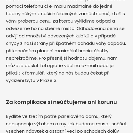
pomoci telefonu či e-mailu maximálně do jedné
hodiny někým z našich šikovných zaměstnanců, kteří s
vámi proberou cenu, za kterou vyklidíme odpad a
odvezeme ho na sběrné místo. Odhadovaná cena se
odvíjí od množství odvezených kubíků a v případě
chyby z naší strany při špatném odhadu váhy odpadu,
při konečném placení maximální hranici částky
nepřekročíme. Pro přesnější hodnotu objemu, nám
můžete poslat fotografie věcí na e-mail nebo je
přiložit k formuláři, který na nás budou čekat při
vyklízení bytu v Praze 3.
Za komplikace si neúčtujeme ani korunu
Bydlíte ve třetím patře panelového domu, který
nedisponuje výtahem a my tak budeme muset snášet
všechen nábytek a ostatní věci po schodech dolů?