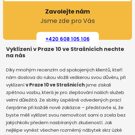
Zavolejte nám
Jsme zde pro Vás
+420 608 105 106
Vyklízení v Praze 10 ve Strašnicích nechte
na nás
Díky mnohým recenzím od spokojených klientů, kteří
nám doslova do rukou vložili veškerou svou důvěru, při
vyklízení
v Praze 10 ve Strašnicích
jsme získali
zpětnou vazbu, která je pro zlepšování našich služeb
velmi důležitá. Ze sbírky úspěšně odvedených prací
čerpáme při každé nové zakázce – představte si, že
byste měli vyklízet svou nemovitost sami a zcela bez
jakýchkoliv předem nasbíraných zkušeností. Jak
nejlépe vynést všechen rozměrný nábytek skrz úzké