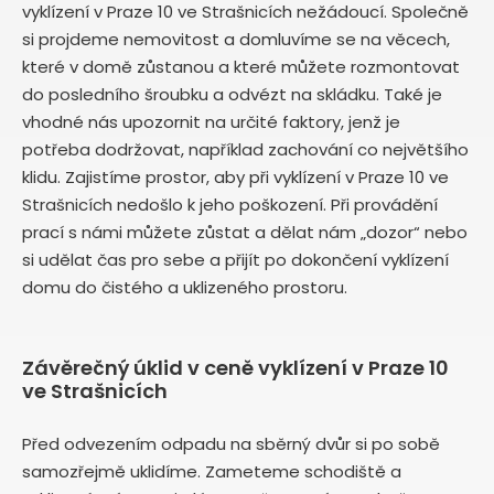
vyklízení v Praze 10 ve Strašnicích nežádoucí. Společně
si projdeme nemovitost a domluvíme se na věcech,
které v domě zůstanou a které můžete rozmontovat
do posledního šroubku a odvézt na skládku. Také je
vhodné nás upozornit na určité faktory, jenž je
potřeba dodržovat, například zachování co největšího
klidu. Zajistíme prostor, aby při vyklízení v Praze 10 ve
Strašnicích nedošlo k jeho poškození. Při provádění
prací s námi můžete zůstat a dělat nám „dozor“ nebo
si udělat čas pro sebe a přijít po dokončení vyklízení
domu do čistého a uklizeného prostoru.
Závěrečný úklid v ceně vyklízení v Praze 10
ve Strašnicích
Před odvezením odpadu na sběrný dvůr si po sobě
samozřejmě uklidíme. Zameteme schodiště a