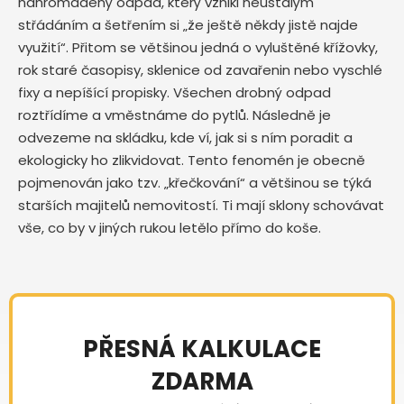
nahromaděný odpad, který vznikl neustálým
střádáním a šetřením si „že ještě někdy jistě najde
využití“. Přitom se většinou jedná o vyluštěné křížovky,
rok staré časopisy, sklenice od zavařenin nebo vyschlé
fixy a nepíšící propisky. Všechen drobný odpad
roztřídíme a vměstnáme do pytlů. Následně je
odvezeme na skládku, kde ví, jak si s ním poradit a
ekologicky ho zlikvidovat. Tento fenomén je obecně
pojmenován jako tzv. „křečkování“ a většinou se týká
starších majitelů nemovitostí. Ti mají sklony schovávat
vše, co by v jiných rukou letělo přímo do koše.
PŘESNÁ KALKULACE
ZDARMA