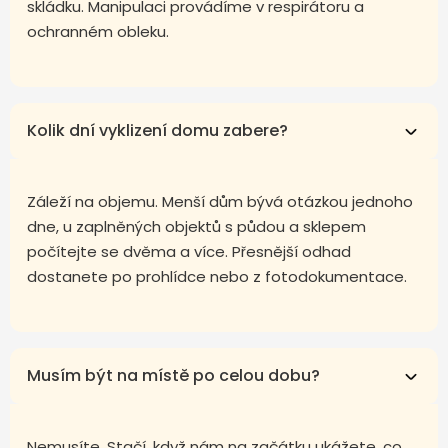
skládku. Manipulaci provádíme v respirátoru a
ochranném obleku.
Kolik dní vyklizení domu zabere?
Záleží na objemu. Menší dům bývá otázkou jednoho
dne, u zaplněných objektů s půdou a sklepem
počítejte se dvěma a více. Přesnější odhad
dostanete po prohlídce nebo z fotodokumentace.
Musím být na místě po celou dobu?
Nemusíte. Stačí, když nám na začátku ukážete, co