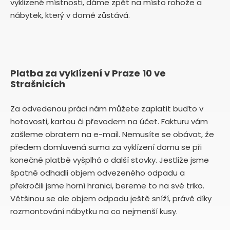
vyklizené místnosti, dáme zpět na místo rohože a
nábytek, který v domě zůstává.
Platba za vyklízení v Praze 10 ve
Strašnicích
Za odvedenou práci nám můžete zaplatit buďto v
hotovosti, kartou či převodem na účet. Fakturu vám
zašleme obratem na e-mail. Nemusíte se obávat, že
předem domluvená suma za vyklízení domu se při
konečné platbě vyšplhá o další stovky. Jestliže jsme
špatně odhadli objem odvezeného odpadu a
překročili jsme horní hranici, bereme to na své triko.
Většinou se ale objem odpadu ještě sníží, právě díky
rozmontování nábytku na co nejmenší kusy.