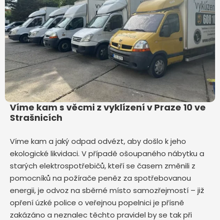
Víme kam s věcmi z vyklízení v Praze 10 ve
Strašnicích
Víme kam a jaký odpad odvézt, aby došlo k jeho
ekologické likvidaci. V případě ošoupaného nábytku a
starých elektrospotřebičů, kteří se časem změnili z
pomocníků na požírače peněz za spotřebovanou
energii, je odvoz na sběrné místo samozřejmostí – již
opření úzké police o veřejnou popelnici je přísně
zakázáno a neznalec těchto pravidel by se tak při