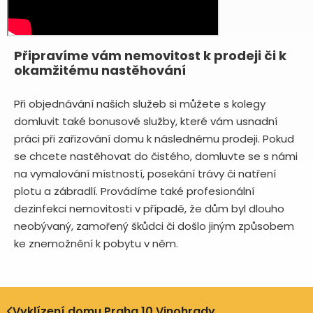
Připravíme vám nemovitost k prodeji či k
okamžitému nastěhování
Při objednávání našich služeb si můžete s kolegy
domluvit také bonusové služby, které vám usnadní
práci při zařizování domu k následnému prodeji. Pokud
se chcete nastěhovat do čistého, domluvte se s námi
na vymalování místností, posekání trávy či natření
plotu a zábradlí. Provádíme také profesionální
dezinfekci nemovitosti v případě, že dům byl dlouho
neobývaný, zamořený škůdci či došlo jiným způsobem
ke znemožnění k pobytu v něm.
Vyklízení domu Praha 10 Vinohrady