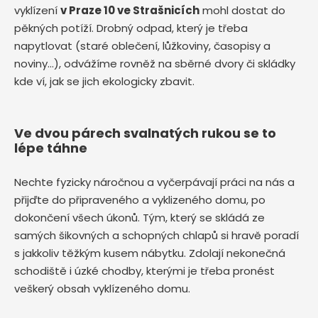
vyklízení
v Praze 10 ve Strašnicích
mohl dostat do
pěkných potíží. Drobný odpad, který je třeba
napytlovat (staré oblečení, lůžkoviny, časopisy a
noviny…), odvážíme rovněž na sběrné dvory či skládky
kde ví, jak se jich ekologicky zbavit.
Ve dvou párech svalnatých rukou se to
lépe táhne
Nechte fyzicky náročnou a vyčerpávají práci na nás a
přijďte do připraveného a vyklizeného domu, po
dokončení všech úkonů. Tým, který se skládá ze
samých šikovných a schopných chlapů si hravě poradí
s jakkoliv těžkým kusem nábytku. Zdolají nekonečná
schodiště i úzké chodby, kterými je třeba pronést
veškerý obsah vyklízeného domu.