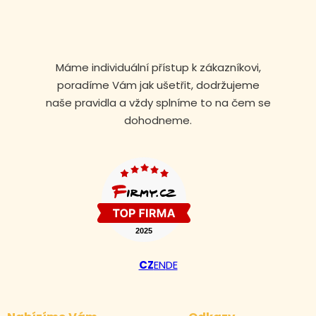
Máme individuální přístup k zákazníkovi,
poradíme Vám jak ušetřit, dodržujeme
naše pravidla a vždy splníme to na čem se
dohodneme.
Volejte nonstop
CZ
EN
DE
+420 608 105 106