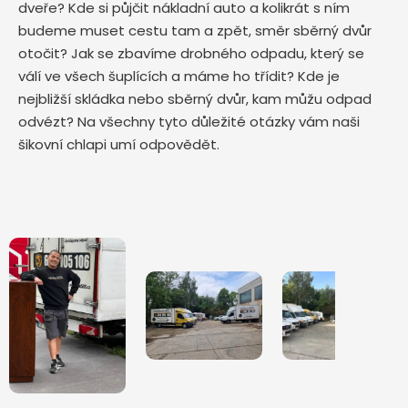
dveře? Kde si půjčit nákladní auto a kolikrát s ním
budeme muset cestu tam a zpět, směr sběrný dvůr
otočit? Jak se zbavíme drobného odpadu, který se
válí ve všech šuplících a máme ho třídit? Kde je
nejbližší skládka nebo sběrný dvůr, kam můžu odpad
odvézt? Na všechny tyto důležité otázky vám naši
šikovní chlapi umí odpovědět.