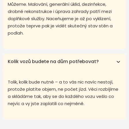
Můžeme. Malování, generální úklid, dezinfekce,
drobné rekonstrukce i úprava zahrady patří mezi
doplňkové služby. Naceňujeme je až po vyklizení,
protože teprve pak je vidět skutečný stav stěn a
podlah.
Kolik vozů budete na dům potřebovat?
Tolik, kolik bude nutné – a to vás nic navíc nestojí,
protože platíte objem, ne počet jízd. Věci rozbíjíme
a skládáme tak, aby se do každého vozu vešlo co
nejvíc a vy jste zaplatili co nejméně.