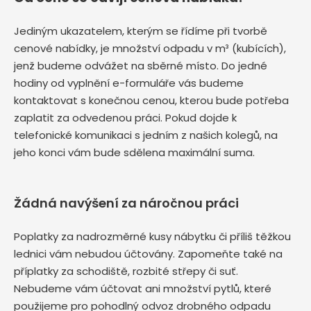
Jediným ukazatelem, kterým se řídíme při tvorbě
cenové nabídky, je množství odpadu v m³ (kubících),
jenž budeme odvážet na sběrné místo. Do jedné
hodiny od vyplnění e-formuláře vás budeme
kontaktovat s konečnou cenou, kterou bude potřeba
zaplatit za odvedenou práci. Pokud dojde k
telefonické komunikaci s jedním z našich kolegů, na
jeho konci vám bude sdělena maximální suma.
Žádná navýšení za náročnou práci
Poplatky za nadrozměrné kusy nábytku či příliš těžkou
lednici vám nebudou účtovány. Zapomeňte také na
příplatky za schodiště, rozbité střepy či suť.
Nebudeme vám účtovat ani množství pytlů, které
použijeme pro pohodlný odvoz drobného odpadu