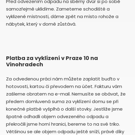
Před odvezením odpadu na sběrný dvůr si po sobě
samozřejmě uklidíme. Zameteme schodiště a
vyklizené místnosti, dáme zpět na místo rohože a
nábytek, který v domě zůstává.
Platba za vyklízení v Praze 10 na
Vinohradech
Za odvedenou práci nám můžete zaplatit buďto v
hotovosti, kartou či převodem na účet. Fakturu vám
zašleme obratem na e-mail. Nemusíte se obávat, že
předem domluvená suma za vyklízení domu se při
konečné platbě vyšplhá o další stovky. Jestliže jsme
špatně odhadli objem odvezeného odpadu a
překročili jsme horní hranici, bereme to na své triko.
Většinou se ale objem odpadu ještě sníží, právě díky