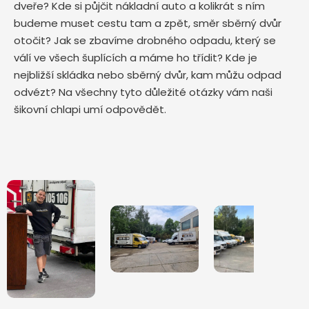
dveře? Kde si půjčit nákladní auto a kolikrát s ním
budeme muset cestu tam a zpět, směr sběrný dvůr
otočit? Jak se zbavíme drobného odpadu, který se
válí ve všech šuplících a máme ho třídit? Kde je
nejbližší skládka nebo sběrný dvůr, kam můžu odpad
odvézt? Na všechny tyto důležité otázky vám naši
šikovní chlapi umí odpovědět.