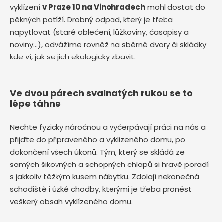
vyklízení
v Praze 10 na Vinohradech
mohl dostat do
pěkných potíží. Drobný odpad, který je třeba
napytlovat (staré oblečení, lůžkoviny, časopisy a
noviny…), odvážíme rovněž na sběrné dvory či skládky
kde ví, jak se jich ekologicky zbavit.
Ve dvou párech svalnatých rukou se to
lépe táhne
Nechte fyzicky náročnou a vyčerpávají práci na nás a
přijďte do připraveného a vyklizeného domu, po
dokončení všech úkonů. Tým, který se skládá ze
samých šikovných a schopných chlapů si hravě poradí
s jakkoliv těžkým kusem nábytku. Zdolají nekonečná
schodiště i úzké chodby, kterými je třeba pronést
veškerý obsah vyklízeného domu.