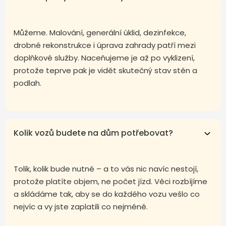
Můžeme. Malování, generální úklid, dezinfekce,
drobné rekonstrukce i úprava zahrady patří mezi
doplňkové služby. Naceňujeme je až po vyklizení,
protože teprve pak je vidět skutečný stav stěn a
podlah.
Kolik vozů budete na dům potřebovat?
Tolik, kolik bude nutné – a to vás nic navíc nestojí,
protože platíte objem, ne počet jízd. Věci rozbíjíme
a skládáme tak, aby se do každého vozu vešlo co
nejvíc a vy jste zaplatili co nejméně.