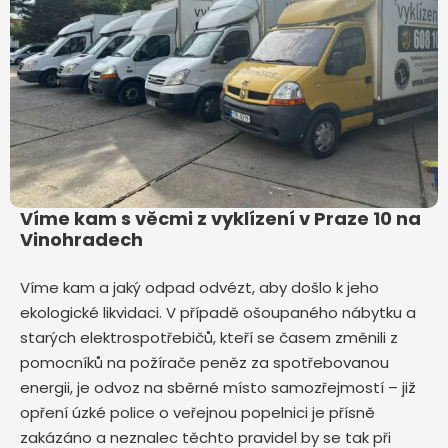
Víme kam s věcmi z vyklízení v Praze 10 na
Vinohradech
Víme kam a jaký odpad odvézt, aby došlo k jeho
ekologické likvidaci. V případě ošoupaného nábytku a
starých elektrospotřebičů, kteří se časem změnili z
pomocníků na požírače peněz za spotřebovanou
energii, je odvoz na sběrné místo samozřejmostí – již
opření úzké police o veřejnou popelnici je přísně
zakázáno a neznalec těchto pravidel by se tak při