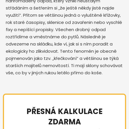
nahromaděný odpad, který vznikl neustálým
střádáním a šetřením si „že ještě někdy jistě najde
využití“. Přitom se většinou jedná o vyluštěné křížovky,
rok staré časopisy, sklenice od zavařenin nebo vyschlé
fixy a nepíšící propisky. Všechen drobný odpad
roztřídíme a vměstnáme do pytlů. Následně je
odvezeme na skládku, kde ví, jak si s ním poradit a
ekologicky ho zlikvidovat. Tento fenomén je obecně
pojmenován jako tzv. „křečkování“ a většinou se týká
starších majitelů nemovitostí. Ti mají sklony schovávat
vše, co by v jiných rukou letělo přímo do koše.
PŘESNÁ KALKULACE
ZDARMA