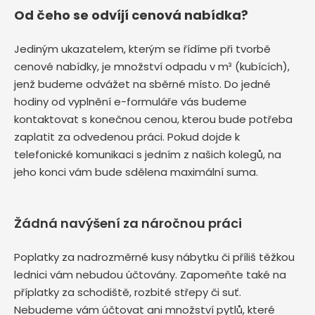
Od čeho se odvíjí cenová nabídka?
Jediným ukazatelem, kterým se řídíme při tvorbě
cenové nabídky, je množství odpadu v m³ (kubících),
jenž budeme odvážet na sběrné místo. Do jedné
hodiny od vyplnění e-formuláře vás budeme
kontaktovat s konečnou cenou, kterou bude potřeba
zaplatit za odvedenou práci. Pokud dojde k
telefonické komunikaci s jedním z našich kolegů, na
jeho konci vám bude sdělena maximální suma.
Žádná navýšení za náročnou práci
Poplatky za nadrozměrné kusy nábytku či příliš těžkou
lednici vám nebudou účtovány. Zapomeňte také na
příplatky za schodiště, rozbité střepy či suť.
Nebudeme vám účtovat ani množství pytlů, které